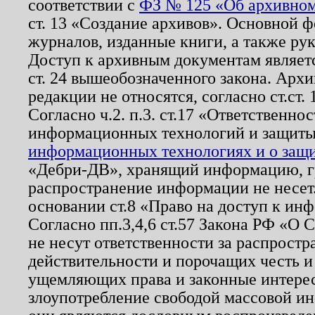
соответствии с
ФЗ № 125 «Об архивном
ст. 13 «Создание архивов». Основной ф
журналов, изданные книги, а также ру
Доступ к архивным документам являетс
ст. 24 вышеобозначенного закона. Арх
редакции не относятся, согласно ст.ст. 
Согласно ч.2. п.3. ст.17 «Ответственн
информационных технологий и защит
информационных технологиях и о защит
«Дебри-ДВ», хранящий информацию, гр
распространение информации не несет.
основании ст.8 «Право на доступ к ин
Согласно пп.3,4,6 ст.57 Закона РФ «О
не несут ответственности за распрост
действительности и порочащих честь и
ущемляющих права и законные интере
злоупотребление свободой массовой ин