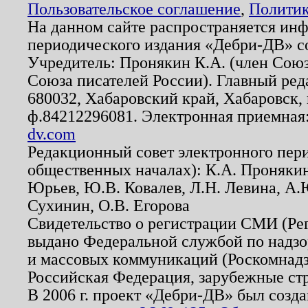
Пользовательское соглашение
,
Политик
На данном сайте распространяется ин
периодического издания «Дебри-ДВ» с
Учредитель: Пронякин К.А. (член Союз
Союза писателей России). Главный ред
680032, Хабаровский край, Хабаровск, п
ф.84212296081. Электронная приемная
dv.com
Редакционный совет электронного пер
общественных началах): К.А. Проняки
Юрьев, Ю.В. Ковалев, Л.Н. Левина, А.
Сухинин, О.В. Егорова
Свидетельство о регистрации СМИ (Р
выдано Федеральной службой по надзо
и массовых коммуникаций (Роскомнадзо
Российская Федерация, зарубежные ст
В 2006 г. проект «Дебри-ДВ» был созда