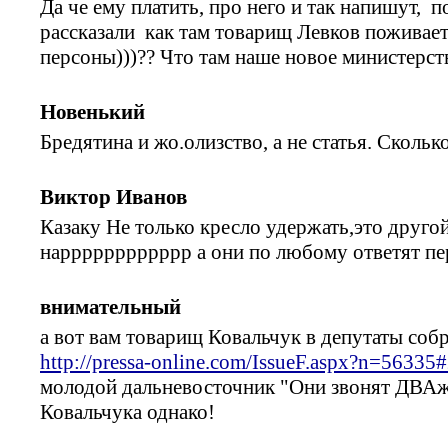
Да че ему платить, про него и так напишут, 
рассказали как там товарищ Левков поживает)
персоны)))?? Что там наше новое министерств
Новенький
Бредятина и жо.олизство, а не статья. Скольк
Виктор Иванов
Казаку Не только кресло удержать,это друго
нарррррррррррр а они по любому ответят пе
внимательный
а вот вам товарищ Ковальчук в депутаты собр
http://pressa-online.com/IssueF.aspx?n=56335
молодой дальневосточник "Они звонят ДВА
Ковальчука однако!