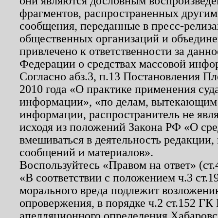
они являются дословным воспроизведе
фрагментов, распространенных другим
сообщения, переданные в пресс-релиза
общественных организаций и объединен
привлечено к ответственности за данн
Федерации о средствах массовой инфо
Согласно абз.3, п.13 Постановления П
2010 года «О практике применения суд
информации», «по делам, вытекающим
информации, распространитель не явл
исходя из положений Закона РФ «О ср
вмешиваться в деятельность редакции, 
сообщений и материалов».
Воспользуйтесь «Правом на ответ» (ст
«В соответствии с положением ч.3 ст.
морального вреда подлежит возложению
опровержения, в порядке ч.2 ст.152 ГК 
апелляционного определения Хабаровско