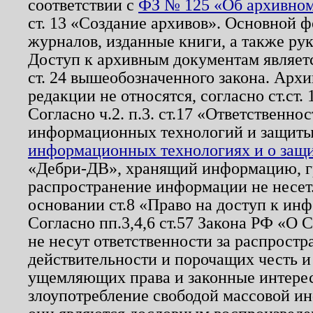
соответствии с
ФЗ № 125 «Об архивном
ст. 13 «Создание архивов». Основной ф
журналов, изданные книги, а также ру
Доступ к архивным документам являетс
ст. 24 вышеобозначенного закона. Арх
редакции не относятся, согласно ст.ст. 
Согласно ч.2. п.3. ст.17 «Ответственн
информационных технологий и защит
информационных технологиях и о защит
«Дебри-ДВ», хранящий информацию, гр
распространение информации не несет.
основании ст.8 «Право на доступ к ин
Согласно пп.3,4,6 ст.57 Закона РФ «О
не несут ответственности за распрост
действительности и порочащих честь и
ущемляющих права и законные интере
злоупотребление свободой массовой ин