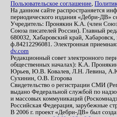
Пользовательское соглашение
,
Политик
На данном сайте распространяется ин
периодического издания «Дебри-ДВ» с
Учредитель: Пронякин К.А. (член Союз
Союза писателей России). Главный ред
680032, Хабаровский край, Хабаровск, п
ф.84212296081. Электронная приемная
dv.com
Редакционный совет электронного пер
общественных началах): К.А. Проняки
Юрьев, Ю.В. Ковалев, Л.Н. Левина, А.
Сухинин, О.В. Егорова
Свидетельство о регистрации СМИ (Р
выдано Федеральной службой по надзо
и массовых коммуникаций (Роскомнадзо
Российская Федерация, зарубежные ст
В 2006 г. проект «Дебри-ДВ» был созда