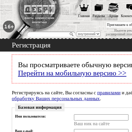
Главная
Разделы
Архив
Коммен
Приглашаем к о
Надоела рек
расширенный пои
Регистрация
Вы просматриваете обычную версию
Перейти на мобильную версию >>
Регистрируясь на сайте, Вы согласны с
правилами
и да
обработку Ваших персональных данных
.
Базовая информация
Имя пользователя:
Ваш ник на сайте
Ваш e-mail: