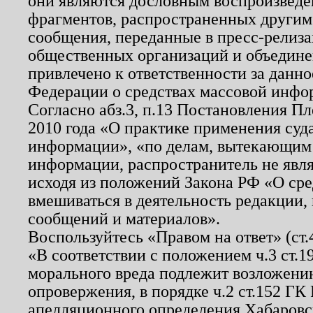
они являются дословным воспроизведе
фрагментов, распространенных другим
сообщения, переданные в пресс-релиза
общественных организаций и объединен
привлечено к ответственности за данн
Федерации о средствах массовой инфо
Согласно абз.3, п.13 Постановления П
2010 года «О практике применения суд
информации», «по делам, вытекающим
информации, распространитель не явл
исходя из положений Закона РФ «О ср
вмешиваться в деятельность редакции, 
сообщений и материалов».
Воспользуйтесь «Правом на ответ» (ст
«В соответствии с положением ч.3 ст.
морального вреда подлежит возложению
опровержения, в порядке ч.2 ст.152 ГК 
апелляционного определения Хабаровско