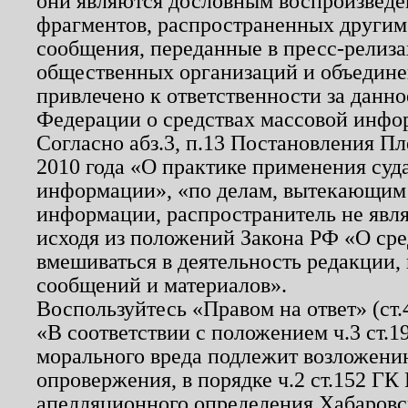
они являются дословным воспроизведе
фрагментов, распространенных другим
сообщения, переданные в пресс-релиза
общественных организаций и объединен
привлечено к ответственности за данн
Федерации о средствах массовой инфо
Согласно абз.3, п.13 Постановления П
2010 года «О практике применения суд
информации», «по делам, вытекающим
информации, распространитель не явл
исходя из положений Закона РФ «О ср
вмешиваться в деятельность редакции, 
сообщений и материалов».
Воспользуйтесь «Правом на ответ» (ст
«В соответствии с положением ч.3 ст.
морального вреда подлежит возложению
опровержения, в порядке ч.2 ст.152 ГК 
апелляционного определения Хабаровско