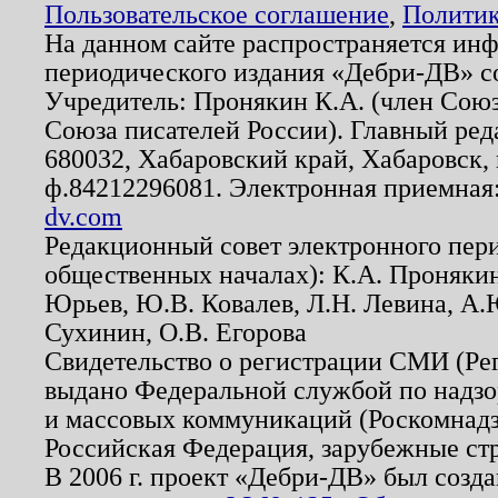
Пользовательское соглашение
,
Политик
На данном сайте распространяется ин
периодического издания «Дебри-ДВ» с
Учредитель: Пронякин К.А. (член Союз
Союза писателей России). Главный ред
680032, Хабаровский край, Хабаровск, п
ф.84212296081. Электронная приемная
dv.com
Редакционный совет электронного пер
общественных началах): К.А. Проняки
Юрьев, Ю.В. Ковалев, Л.Н. Левина, А.
Сухинин, О.В. Егорова
Свидетельство о регистрации СМИ (Р
выдано Федеральной службой по надзо
и массовых коммуникаций (Роскомнадзо
Российская Федерация, зарубежные ст
В 2006 г. проект «Дебри-ДВ» был созда