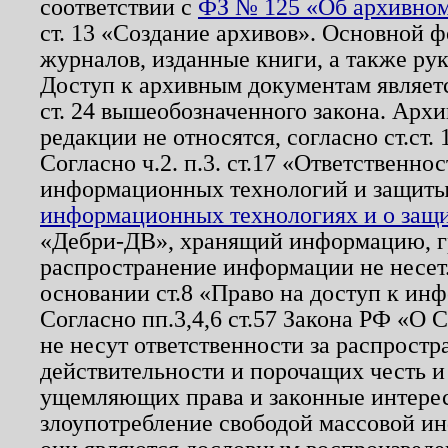
соответствии с
ФЗ № 125 «Об архивном
ст. 13 «Создание архивов». Основной ф
журналов, изданные книги, а также ру
Доступ к архивным документам являетс
ст. 24 вышеобозначенного закона. Арх
редакции не относятся, согласно ст.ст. 
Согласно ч.2. п.3. ст.17 «Ответственн
информационных технологий и защит
информационных технологиях и о защит
«Дебри-ДВ», хранящий информацию, гр
распространение информации не несет.
основании ст.8 «Право на доступ к ин
Согласно пп.3,4,6 ст.57 Закона РФ «О
не несут ответственности за распрост
действительности и порочащих честь и
ущемляющих права и законные интере
злоупотребление свободой массовой ин