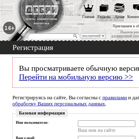
Главная
Разделы
Архив
Коммен
Приглашаем к о
Надоела рек
расширенный пои
Регистрация
Вы просматриваете обычную версию
Перейти на мобильную версию >>
Регистрируясь на сайте, Вы согласны с
правилами
и да
обработку Ваших персональных данных
.
Базовая информация
Имя пользователя:
Ваш ник на сайте
Ваш e-mail: