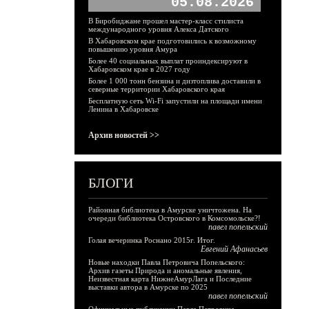
05.08.2026
В Биробиджане прошел мастер-класс стилиста
международного уровня Алекса Датского
В Хабаровском крае подготовились к возможному
повышению уровня Амура
Более 40 социальных выплат проиндексируют в
Хабаровском крае в 2027 году
Более 1 000 тонн бензина и дизтоплива доставили в
северные территории Хабаровского края
Бесплатную сеть Wi-Fi запустили на площади имени
Ленина в Хабаровске
Архив новостей >>
БЛОГИ
Районная библиотека в Амурске уничтожена. На
очереди библиотека Островского в Комсомольске?!
павел попельский
Голая вечеринка Роснано 2015г. Итог.
Евгений Афанасьев
Новые находки Павла Петровича Попельского:
Архив газеты Природа и аномальные явления,
Неизвестная карта НижнеАмурЛага и Последние
выставки автора в Амурске по 2025
павел попельский