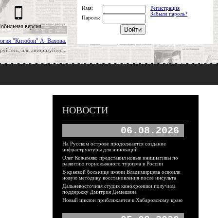
Имя:
Регистрация
Забыли пароль?
Пароль:
обильная версия
огия "Китобои" А. Вахова.
руйтесь, или авторизуйтесь.
НОВОСТИ
06.08.2026
На Русском острове продолжается создание
инфраструктуры для инноваций
Олег Кожемяко представил новые инициативы по
развитию горнолыжного туризма в России
В краевой больнице имени Владимирцева освоили
новую методику восстановления после инсульта
Дальневосточная студия кинохроники получила
поддержку Дмитрия Демешина
Новый циклон приближается к Хабаровскому краю