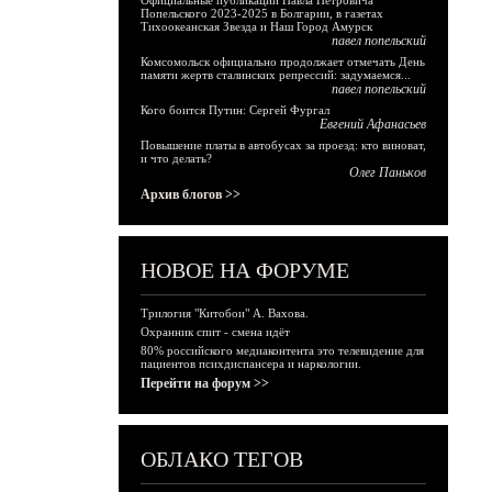
Официальные публикации Павла Петровича
Попельского 2023-2025 в Болгарии, в газетах
Тихоокеанская Звезда и Наш Город Амурск
павел попельский
Комсомольск официально продолжает отмечать День
памяти жертв сталинских репрессий: задумаемся...
павел попельский
Кого боится Путин: Сергей Фургал
Евгений Афанасьев
Повышение платы в автобусах за проезд: кто виноват,
и что делать?
Олег Паньков
Архив блогов >>
НОВОЕ НА ФОРУМЕ
Трилогия "Китобои" А. Вахова.
Охранник спит - смена идёт
80% российского медиаконтента это телевидение для
пациентов психдиспансера и наркологии.
Перейти на форум >>
ОБЛАКО ТЕГОВ