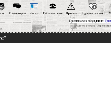
хив
Комментарии
Форум
Обратная связь
Правила
Поддержать проект
М
Приглашаем к обсуждению:
Трил
Надоела реклама? Зарегистри
ск
ус"