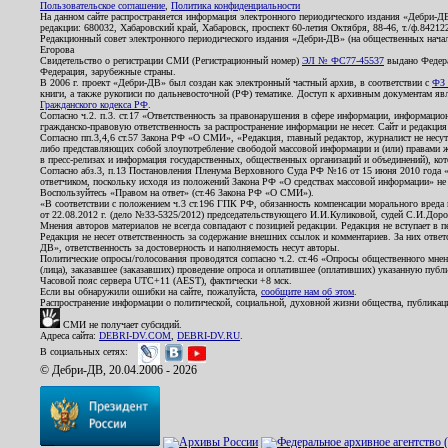
Пользовательское соглашение
,
Политика конфиденциальности
На данном сайте распространяется информация электронного периодического издания «Дебри-Д
редакции: 680032, Хабаровский край, Хабаровск, проспект 60-летия Октября, 88-46, т./ф.8421
Редакционный совет электронного периодического издания «Дебри-ДВ» (на общественных нач
Егорова
Свидетельство о регистрации СМИ (Регистрационный номер)
ЭЛ № ФС77-45537
выдано Федера
Федерация, зарубежные страны.
В 2006 г. проект «Дебри-ДВ» был создан как электронный частный архив, в соответствии с
ФЗ 
книги, а также рукописи по дальневосточной (РФ) тематике. Доступ к архивным документам явля
Гражданского кодекса РФ
.
Согласно ч.2. п.3. ст.17 «Ответственность за правонарушения в сфере информации, информац
гражданско-правовую ответственность за распространение информации не несет. Сайт и редакци
Согласно пп.3,4,6 ст.57 Закона РФ «О СМИ», «Редакция, главный редактор, журналист не несут
либо представляющих собой злоупотребление свободой массовой информации и (или) правами ж
в пресс-релизах и информация государственных, общественных организаций и объединений), кот
Согласно абз.3, п.13 Постановления Пленума Верховного Суда РФ №16 от 15 июня 2010 года 
ответчиком, поскольку исходя из положений Закона РФ «О средствах массовой информации» не 
Воспользуйтесь «Правом на ответ» (ст.46 Закона РФ «О СМИ»).
«В соответствии с положением ч.3 ст.196 ГПК РФ, обязанность компенсации морального вреда п
от 22.08.2012 г. (дело №33-5325/2012) председательствующего И.И.Куликовой, судей С.И.Дор
Мнения авторов материалов не всегда совпадают с позицией редакции. Редакция не вступает в п
Редакция не несет ответственность за содержание внешних ссылок и комментариев. За них отве
ДВ», ответственность за достоверность и наполняемость несут авторы.
Политические опросы/голосования проводятся согласно ч.2. ст.46 «Опросы общественного мнени
(лица), заказавшее (заказавших) проведение опроса и оплатившее (оплативших) указанную публик
Часовой пояс сервера UTC+11 (AEST), фактически +8 мск.
Если вы обнаружили ошибки на сайте, пожалуйста,
сообщите нам об этом
.
Распространение информации о политической, социальной, духовной жизни общества, публикац
СМИ не получает субсидий.
Адреса сайта:
DEBRI-DV.COM
,
DEBRI-DV.RU
.
В социальных сетях:
© Дебри-ДВ, 20.04.2006 - 2026