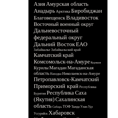
Азия
Амурская область
Биробиджан
Анадырь
Арктика
Владивосток
Благовещенск
Восточный военный округ
Дальневосточный
федеральный округ
Дальний Восток
ЕАО
Забайкалье
Забайкальский край
Камчатский край
Комсомольск-на-Амуре
Корякия
Магадан
Магаданская
Курилы
область
Николаевск-на-Амуре
Находка
Петропавловск-Камчатский
Приморский край
Республика
Республика Саха
Бурятия
(Якутия)
Сахалинская
область
ТОФ
Тында
Улан-Удэ
Сибирь
Хабаровск
Уссурийск