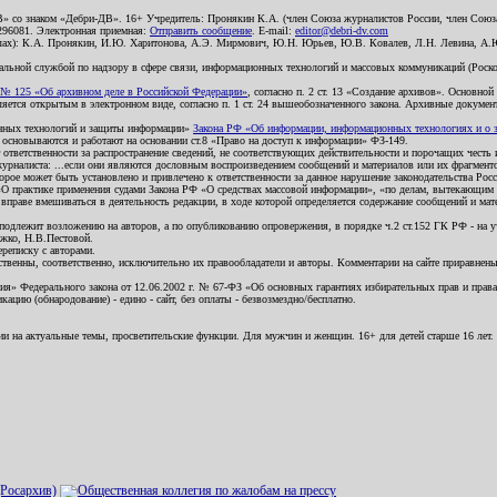
В» со знаком «Дебри-ДВ». 16+ Учредитель: Пронякин К.А. (член Союза журналистов России, член Союза
2296081. Электронная приемная:
Отправить сообщение
. E-mail:
editor@debri-dv.com
алах): К.А. Пронякин, И.Ю. Харитонова, А.Э. Мирмович, Ю.Н. Юрьев, Ю.В. Ковалев, Л.Н. Левина, А.
льной службой по надзору в сфере связи, информационных технологий и массовых коммуникаций (Роском
№ 125 «Об архивном деле в Российской Федерации»
, согласно п. 2 ст. 13 «Создание архивов». Основно
ется открытым в электронном виде, согласно п. 1 ст. 24 вышеобозначенного закона. Архивные документы 
ионных технологий и защиты информации»
Закона РФ «Об информации, информационных технологиях и о за
я основываются и работают на основании ст.8 «Право на доступ к информации» ФЗ-149.
 ответственности за распространение сведений, не соответствующих действительности и порочащих чест
урналиста: ...если они являются дословным воспроизведением сообщений и материалов или их фрагмент
орое может быть установлено и привлечено к ответственности за данное нарушение законодательства Рос
«О практике применения судами Закона РФ «О средствах массовой информации», «по делам, вытекающим 
вправе вмешиваться в деятельность редакции, в ходе которой определяется содержание сообщений и мат
одлежит возложению на авторов, а по опубликованию опровержения, в порядке ч.2 ст.152 ГК РФ - на уч
ожко, Н.В.Пестовой.
ереписку с авторами.
тственны, соответственно, исключительно их правообладатели и авторы. Комментарии на сайте приравне
я» Федерального закона от 12.06.2002 г. № 67-ФЗ «Об основных гарантиях избирательных прав и права н
ацию (обнародование) - едино - сайт, без оплаты - безвозмездно/бесплатно.
ии на актуальные темы, просветительские функции. Для мужчин и женщин. 16+ для детей старше 16 лет.