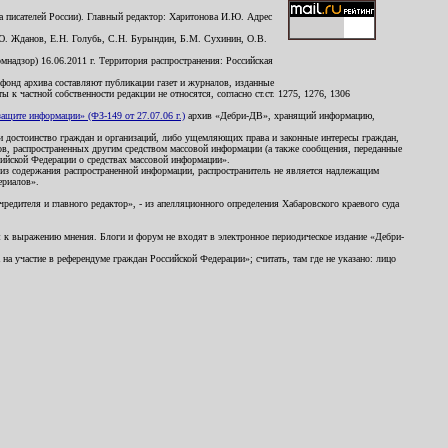
 писателей России). Главный редактор: Харитонова И.Ю. Адрес
Ю. Жданов, Е.Н. Голубь, С.Н. Бурындин, Б.М. Сухинин, О.В.
надзор) 16.06.2011 г. Территория распространения: Российская
й фонд архива составляют публикации газет и журналов, изданные
к частной собственности редакции не относятся, согласно ст.ст. 1275, 1276, 1306
щите информации» (ФЗ-149 от 27.07.06 г.)
архив «Дебри-ДВ», хранящий информацию,
ь и достоинство граждан и организаций, либо ущемляющих права и законные интересы граждан,
ов, распространенных другим средством массовой информации (а также сообщения, переданные
сийской Федерации о средствах массовой информации».
из содержания распространенной информации, распространитель не является надлежащим
ериалов».
редителя и главного редактор», - из апелляционного определения Хабаровского краевого суда
ны к выражению мнения. Блоги и форум не входят в электронное периодическое издание «Дебри-
а участие в референдуме граждан Российской Федерации»; считать, там где не указано: лицо