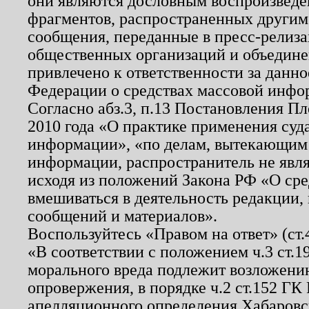
они являются дословным воспроизведе
фрагментов, распространенных другим
сообщения, переданные в пресс-релиза
общественных организаций и объединен
привлечено к ответственности за данн
Федерации о средствах массовой инфо
Согласно абз.3, п.13 Постановления П
2010 года «О практике применения суд
информации», «по делам, вытекающим
информации, распространитель не явл
исходя из положений Закона РФ «О ср
вмешиваться в деятельность редакции, 
сообщений и материалов».
Воспользуйтесь «Правом на ответ» (ст
«В соответствии с положением ч.3 ст.
морального вреда подлежит возложению
опровержения, в порядке ч.2 ст.152 ГК 
апелляционного определения Хабаровско