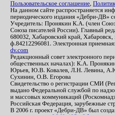
Пользовательское соглашение
,
Политик
На данном сайте распространяется ин
периодического издания «Дебри-ДВ» с
Учредитель: Пронякин К.А. (член Союз
Союза писателей России). Главный ред
680032, Хабаровский край, Хабаровск, п
ф.84212296081. Электронная приемная
dv.com
Редакционный совет электронного пер
общественных началах): К.А. Проняки
Юрьев, Ю.В. Ковалев, Л.Н. Левина, А.
Сухинин, О.В. Егорова
Свидетельство о регистрации СМИ (Р
выдано Федеральной службой по надзо
и массовых коммуникаций (Роскомнадзо
Российская Федерация, зарубежные ст
В 2006 г. проект «Дебри-ДВ» был созда