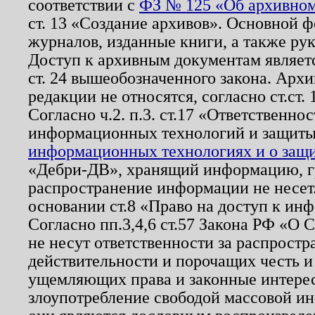
соответствии с
ФЗ № 125 «Об архивном
ст. 13 «Создание архивов». Основной ф
журналов, изданные книги, а также ру
Доступ к архивным документам являетс
ст. 24 вышеобозначенного закона. Арх
редакции не относятся, согласно ст.ст. 
Согласно ч.2. п.3. ст.17 «Ответственн
информационных технологий и защит
информационных технологиях и о защит
«Дебри-ДВ», хранящий информацию, гр
распространение информации не несет.
основании ст.8 «Право на доступ к ин
Согласно пп.3,4,6 ст.57 Закона РФ «О
не несут ответственности за распрост
действительности и порочащих честь и
ущемляющих права и законные интере
злоупотребление свободой массовой ин