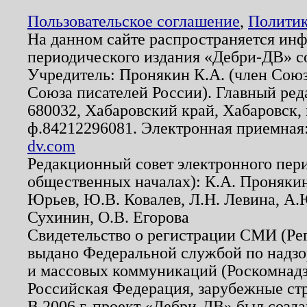
Пользовательское соглашение
,
Политик
На данном сайте распространяется ин
периодического издания «Дебри-ДВ» с
Учредитель: Пронякин К.А. (член Союз
Союза писателей России). Главный ред
680032, Хабаровский край, Хабаровск, п
ф.84212296081. Электронная приемная
dv.com
Редакционный совет электронного пер
общественных началах): К.А. Проняки
Юрьев, Ю.В. Ковалев, Л.Н. Левина, А.
Сухинин, О.В. Егорова
Свидетельство о регистрации СМИ (Р
выдано Федеральной службой по надзо
и массовых коммуникаций (Роскомнадзо
Российская Федерация, зарубежные ст
В 2006 г. проект «Дебри-ДВ» был созда