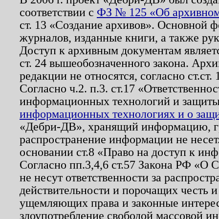
соответствии с
ФЗ № 125 «Об архивном
ст. 13 «Создание архивов». Основной ф
журналов, изданные книги, а также ру
Доступ к архивным документам являетс
ст. 24 вышеобозначенного закона. Арх
редакции не относятся, согласно ст.ст. 
Согласно ч.2. п.3. ст.17 «Ответственн
информационных технологий и защит
информационных технологиях и о защит
«Дебри-ДВ», хранящий информацию, гр
распространение информации не несет.
основании ст.8 «Право на доступ к ин
Согласно пп.3,4,6 ст.57 Закона РФ «О
не несут ответственности за распрост
действительности и порочащих честь и
ущемляющих права и законные интере
злоупотребление свободой массовой ин