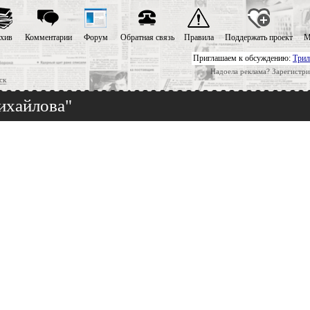
хив
Комментарии
Форум
Обратная связь
Правила
Поддержать проект
М
Приглашаем к обсуждению:
Трил
Надоела реклама? Зарегистри
ск
ихайлова"