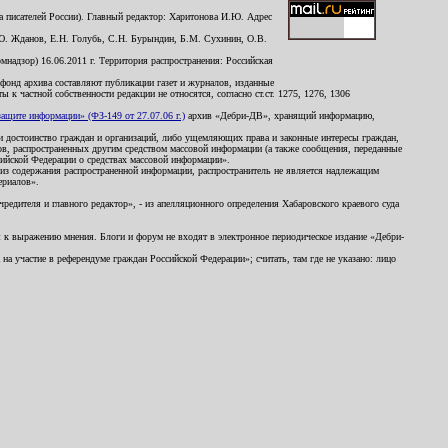
 писателей России). Главный редактор: Харитонова И.Ю. Адрес
Ю. Жданов, Е.Н. Голубь, С.Н. Бурындин, Б.М. Сухинин, О.В.
надзор) 16.06.2011 г. Территория распространения: Российская
й фонд архива составляют публикации газет и журналов, изданные
к частной собственности редакции не относятся, согласно ст.ст. 1275, 1276, 1306
щите информации» (ФЗ-149 от 27.07.06 г.)
архив «Дебри-ДВ», хранящий информацию,
ь и достоинство граждан и организаций, либо ущемляющих права и законные интересы граждан,
ов, распространенных другим средством массовой информации (а также сообщения, переданные
сийской Федерации о средствах массовой информации».
из содержания распространенной информации, распространитель не является надлежащим
ериалов».
редителя и главного редактор», - из апелляционного определения Хабаровского краевого суда
ны к выражению мнения. Блоги и форум не входят в электронное периодическое издание «Дебри-
а участие в референдуме граждан Российской Федерации»; считать, там где не указано: лицо