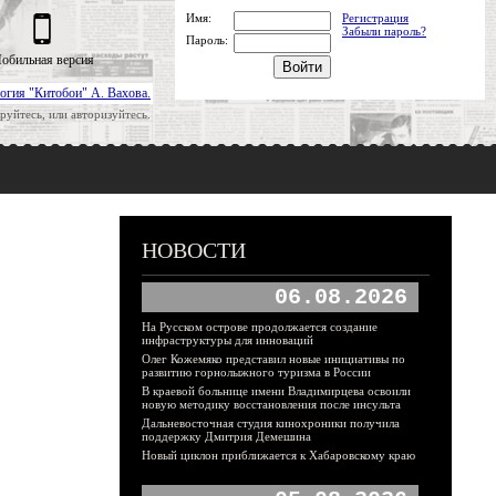
Имя:
Регистрация
Забыли пароль?
Пароль:
обильная версия
огия "Китобои" А. Вахова.
руйтесь, или авторизуйтесь.
НОВОСТИ
06.08.2026
На Русском острове продолжается создание
инфраструктуры для инноваций
Олег Кожемяко представил новые инициативы по
развитию горнолыжного туризма в России
В краевой больнице имени Владимирцева освоили
новую методику восстановления после инсульта
Дальневосточная студия кинохроники получила
поддержку Дмитрия Демешина
Новый циклон приближается к Хабаровскому краю