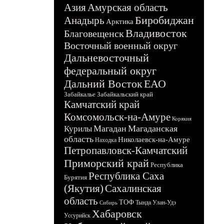
Азия
Амурская область
Биробиджан
Анадырь
Арктика
Владивосток
Благовещенск
Восточный военный округ
Дальневосточный
федеральный округ
Дальний Восток
ЕАО
Забайкалье
Забайкальский край
Камчатский край
Комсомольск-на-Амуре
Корякия
Магадан
Магаданская
Курилы
область
Николаевск-на-Амуре
Находка
Петропавловск-Камчатский
Приморский край
Республика
Республика Саха
Бурятия
(Якутия)
Сахалинская
область
ТОФ
Тында
Улан-Удэ
Сибирь
Хабаровск
Уссурийск