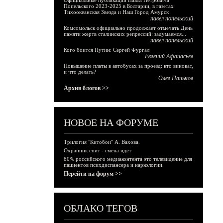
Официальные публикации Павла Петровича
Попельского 2023-2025 в Болгарии, в газетах
Тихоокеанская Звезда и Наш Город Амурск
павел попельский
Комсомольск официально продолжает отмечать День
памяти жертв сталинских репрессий: задумаемся...
павел попельский
Кого боится Путин: Сергей Фургал
Евгений Афанасьев
Повышение платы в автобусах за проезд: кто виноват,
и что делать?
Олег Паньков
Архив блогов >>
НОВОЕ НА ФОРУМЕ
Трилогия "Китобои" А. Вахова.
Охранник спит - смена идёт
80% российского медиаконтента это телевидение для
пациентов психдиспансера и наркологии.
Перейти на форум >>
ОБЛАКО ТЕГОВ