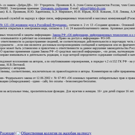
В» со знаком «Дебри-ДВ». 16+ Учредитель: Пронякин К.А. (член Союза журналистов России, член Союза
2296081. Электронная приемная:
Отправить сообщение
. E-mail:
editor@debri-dv.com
алах): К.А. Пронякин, И.Ю. Харитонова, А.Э. Мирмович, Ю.Н. Юрьев, Ю.В. Ковалев, Л.Н. Левина, А.
льной службой по надзору в сфере связи, информационных технологий и массовых коммуникаций (Роском
№ 125 «Об архивном деле в Российской Федерации»
, согласно п. 2 ст. 13 «Создание архивов». Основно
ется открытым в электронном виде, согласно п. 1 ст. 24 вышеобозначенного закона. Архивные документы 
ионных технологий и защиты информации»
Закона РФ «Об информации, информационных технологиях и о за
я основываются и работают на основании ст.8 «Право на доступ к информации» ФЗ-149.
 ответственности за распространение сведений, не соответствующих действительности и порочащих чест
урналиста: ...если они являются дословным воспроизведением сообщений и материалов или их фрагмент
орое может быть установлено и привлечено к ответственности за данное нарушение законодательства Рос
«О практике применения судами Закона РФ «О средствах массовой информации», «по делам, вытекающим 
вправе вмешиваться в деятельность редакции, в ходе которой определяется содержание сообщений и мат
одлежит возложению на авторов, а по опубликованию опровержения, в порядке ч.2 ст.152 ГК РФ - на уч
ожко, Н.В.Пестовой.
ереписку с авторами.
тственны, соответственно, исключительно их правообладатели и авторы. Комментарии на сайте приравне
я» Федерального закона от 12.06.2002 г. № 67-ФЗ «Об основных гарантиях избирательных прав и права н
ацию (обнародование) - едино - сайт, без оплаты - безвозмездно/бесплатно.
ии на актуальные темы, просветительские функции. Для мужчин и женщин. 16+ для детей старше 16 лет.