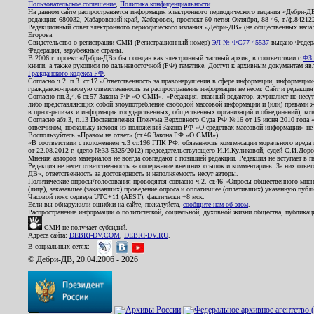
Пользовательское соглашение
,
Политика конфиденциальности
На данном сайте распространяется информация электронного периодического издания «Дебри-Д
редакции: 680032, Хабаровский край, Хабаровск, проспект 60-летия Октября, 88-46, т./ф.8421
Редакционный совет электронного периодического издания «Дебри-ДВ» (на общественных нач
Егорова
Свидетельство о регистрации СМИ (Регистрационный номер)
ЭЛ № ФС77-45537
выдано Федера
Федерация, зарубежные страны.
В 2006 г. проект «Дебри-ДВ» был создан как электронный частный архив, в соответствии с
ФЗ 
книги, а также рукописи по дальневосточной (РФ) тематике. Доступ к архивным документам явля
Гражданского кодекса РФ
.
Согласно ч.2. п.3. ст.17 «Ответственность за правонарушения в сфере информации, информац
гражданско-правовую ответственность за распространение информации не несет. Сайт и редакци
Согласно пп.3,4,6 ст.57 Закона РФ «О СМИ», «Редакция, главный редактор, журналист не несут
либо представляющих собой злоупотребление свободой массовой информации и (или) правами ж
в пресс-релизах и информация государственных, общественных организаций и объединений), кот
Согласно абз.3, п.13 Постановления Пленума Верховного Суда РФ №16 от 15 июня 2010 года 
ответчиком, поскольку исходя из положений Закона РФ «О средствах массовой информации» не 
Воспользуйтесь «Правом на ответ» (ст.46 Закона РФ «О СМИ»).
«В соответствии с положением ч.3 ст.196 ГПК РФ, обязанность компенсации морального вреда п
от 22.08.2012 г. (дело №33-5325/2012) председательствующего И.И.Куликовой, судей С.И.Дор
Мнения авторов материалов не всегда совпадают с позицией редакции. Редакция не вступает в п
Редакция не несет ответственность за содержание внешних ссылок и комментариев. За них отве
ДВ», ответственность за достоверность и наполняемость несут авторы.
Политические опросы/голосования проводятся согласно ч.2. ст.46 «Опросы общественного мнени
(лица), заказавшее (заказавших) проведение опроса и оплатившее (оплативших) указанную публик
Часовой пояс сервера UTC+11 (AEST), фактически +8 мск.
Если вы обнаружили ошибки на сайте, пожалуйста,
сообщите нам об этом
.
Распространение информации о политической, социальной, духовной жизни общества, публикац
СМИ не получает субсидий.
Адреса сайта:
DEBRI-DV.COM
,
DEBRI-DV.RU
.
В социальных сетях:
© Дебри-ДВ, 20.04.2006 - 2026