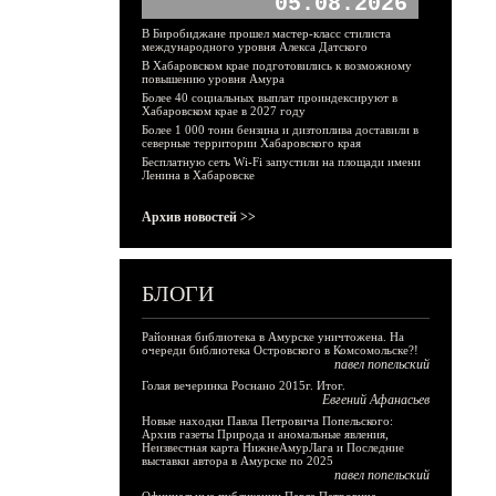
05.08.2026
В Биробиджане прошел мастер-класс стилиста
международного уровня Алекса Датского
В Хабаровском крае подготовились к возможному
повышению уровня Амура
Более 40 социальных выплат проиндексируют в
Хабаровском крае в 2027 году
Более 1 000 тонн бензина и дизтоплива доставили в
северные территории Хабаровского края
Бесплатную сеть Wi-Fi запустили на площади имени
Ленина в Хабаровске
Архив новостей >>
БЛОГИ
Районная библиотека в Амурске уничтожена. На
очереди библиотека Островского в Комсомольске?!
павел попельский
Голая вечеринка Роснано 2015г. Итог.
Евгений Афанасьев
Новые находки Павла Петровича Попельского:
Архив газеты Природа и аномальные явления,
Неизвестная карта НижнеАмурЛага и Последние
выставки автора в Амурске по 2025
павел попельский