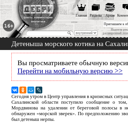
Главная
Разделы
Архив
Коммен
Приглашаем к о
Надоела рек
расширенный пои
Детеныша морского котика на Сахали
Вы просматриваете обычную версию
Перейти на мобильную версию >>
Сегодня утром в Центр управления в кризисных ситу
Сахалинской области поступило сообщение о том,
Мордвинова на удалении от береговой полосы в не
обнаружен «морской зверек». По предположению зво
был детеныш нерпы.