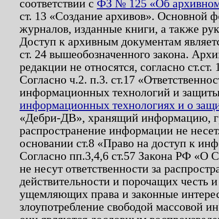
соответствии с
ФЗ № 125 «Об архивном
ст. 13 «Создание архивов». Основной ф
журналов, изданные книги, а также ру
Доступ к архивным документам являетс
ст. 24 вышеобозначенного закона. Арх
редакции не относятся, согласно ст.ст. 
Согласно ч.2. п.3. ст.17 «Ответственн
информационных технологий и защит
информационных технологиях и о защит
«Дебри-ДВ», хранящий информацию, гр
распространение информации не несет.
основании ст.8 «Право на доступ к ин
Согласно пп.3,4,6 ст.57 Закона РФ «О
не несут ответственности за распрост
действительности и порочащих честь и
ущемляющих права и законные интере
злоупотребление свободой массовой ин