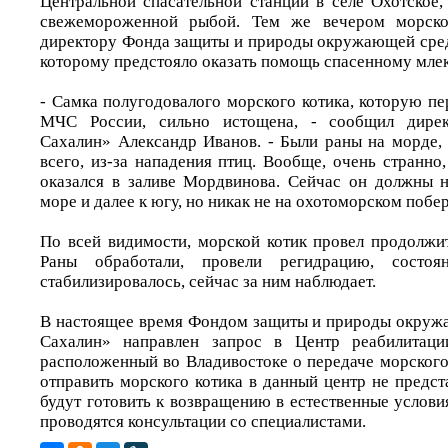
Центральной спасательной станции в селе Охотское,
свежемороженной рыбой. Тем же вечером морско
директору Фонда защиты и природы окружающей сре
которому предстояло оказать помощь спасенному мл
- Самка полугодовалого морского котика, которую п
МЧС России, сильно истощена, - сообщил дире
Сахалин» Александр Иванов. - Были раны на морде, 
всего, из-за нападения птиц. Вообще, очень странно,
оказался в заливе Мордвинова. Сейчас он должны 
море и далее к югу, но никак не на охотоморском побе
По всей видимости, морской котик провел продолжит
Раны обработали, провели регидрацию, состоя
стабилизировалось, сейчас за ним наблюдает.
В настоящее время Фондом защиты и природы окруж
Сахалин» направлен запрос в Центр реабилитаци
расположенный во Владивостоке о передаче морского 
отправить морского котика в данный центр не предс
будут готовить к возвращению в естественные услов
проводятся консультации со специалистами.