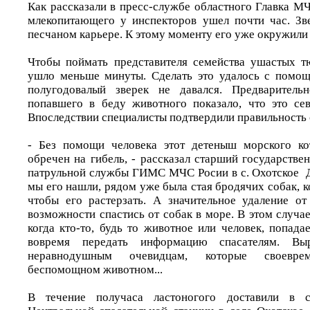
Как рассказали в пресс-службе областного Главка М
млекопитающего у инспекторов ушел почти час. Зв
песчаном карьере. К этому моменту его уже окружили
Чтобы поймать представителя семейства ушастых т
ушло меньше минуты. Сделать это удалось с помощь
полугодовалый зверек не давался. Предваритель
попавшего в беду животного показало, что это се
Впоследствии специалисты подтвердили правильность
- Без помощи человека этот детеныш морского кот
обречен на гибель, - рассказал старший государств
патрульной службы ГИМС МЧС Росии в с. Охотское Д
мы его нашли, рядом уже была стая бродячих собак, 
чтобы его растерзать. А значительное удаление о
возможности спастись от собак в море. В этом случае,
когда кто-то, будь то животное или человек, попада
вовремя передать информацию спасателям. Вы
неравнодушным очевидцам, которые своевр
беспомощном животном...
В течение получаса ластоногого доставили в 