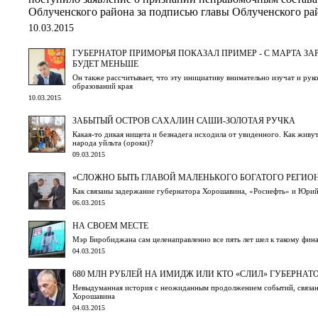
Облученского района за подписью главы Облученского ра
10.03.2015
ГУБЕРНАТОР ПРИМОРЬЯ ПОКАЗАЛ ПРИМЕР - С МАРТА ЗА
БУДЕТ МЕНЬШЕ
Он также рассчитывает, что эту инициативу внимательно изучат и ру
образований края
10.03.2015
ЗАБЫТЫЙ ОСТРОВ САХАЛИН САШИ-ЗОЛОТАЯ РУЧКА
Какая-то дикая нищета и безнадега исходила от увиденного. Как жив
народа уйльта (ороки)?
09.03.2015
«СЛОЖНО БЫТЬ ГЛАВОЙ МАЛЕНЬКОГО БОГАТОГО РЕГИО
Как связаны задержание губернатора Хорошавина, «Роснефть» и Юри
06.03.2015
НА СВОЕМ МЕСТЕ
Мэр Биробиджана сам целенаправленно все пять лет шел к такому фин
04.03.2015
680 МЛН РУБЛЕЙ НА ИМИДЖ ИЛИ КТО «СЛИЛ» ГУБЕРНАТ
Невыдуманная история с неожиданным продолжением событий, связан
Хорошавина
04.03.2015