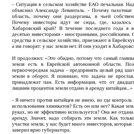
- Ситуация в сельском хозяйстве ЕАО печальная. Над
объяснил Александр Левинталь. - Почему пахотные
область, почему они раздерганы, в чьей собствен
Почему инвесторы идут не сюда, где, казалось 
Хабаровский край? В течение последнего года я в
десятью инвесторами - иностранными, российскими. 
средства в сельское хозяйство, приезжают в Еврейск
а им говорят: у нас земли нет. И они уходят в Хабаровс
И продолжил: «Это обидно, потому что самый главный
земля есть в Еврейской автономной области. Поэ
первоочередная задача - предпринять целый ряд шаг
земли в оборот. Я понимаю, что задача не простая
принадлежат паи. Есть информация, что от двадца
лишним процентов земли отдано в аренду китайцам...»
- Я ничего против китайцев не имею, но где контроль 
использования химикатов? Есть он или нет? Какая зем
руках, но не эффективно используется? Она же отдана 
аренду. Значит, надо собирать эти земли. Как толь
участки земли, у нас будет много инвесторов, которые з
заверил врио губернатора.