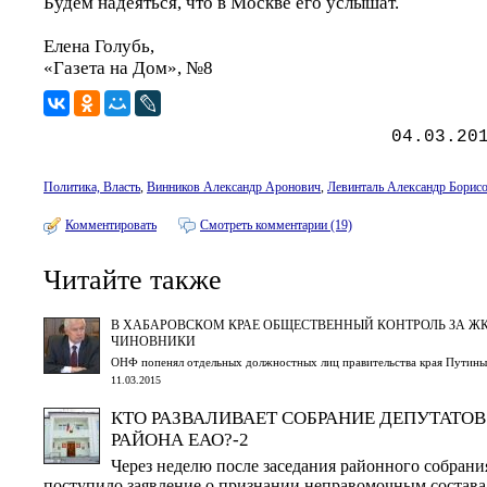
Будем надеяться, что в Москве его услышат.
Елена Голубь,
«Газета на Дом», №8
04.03.20
Политика, Власть
,
Винников Александр Аронович
,
Левинталь Александр Борис
Комментировать
Смотреть комментарии (19)
Читайте также
В ХАБАРОВСКОМ КРАЕ ОБЩЕСТВЕННЫЙ КОНТРОЛЬ ЗА Ж
ЧИНОВНИКИ
ОНФ попенял отдельных должностных лиц правительства края Путин
11.03.2015
КТО РАЗВАЛИВАЕТ СОБРАНИЕ ДЕПУТАТО
РАЙОНА ЕАО?-2
Через неделю после заседания районного собрания
поступило заявление о признании неправомочным состава 