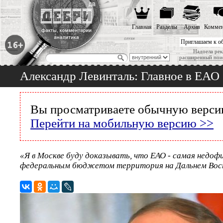
Главная
Разделы
Архив
Коммен
Приглашаем к о
Надоела рек
расширенный пои
Александр Левинталь: Главное в ЕАО
Вы просматриваете обычную версию
Перейти на мобильную версию >>
«Я в Москве буду доказывать, что ЕАО - самая недо
федеральным бюджетом территория на Дальнем Вост