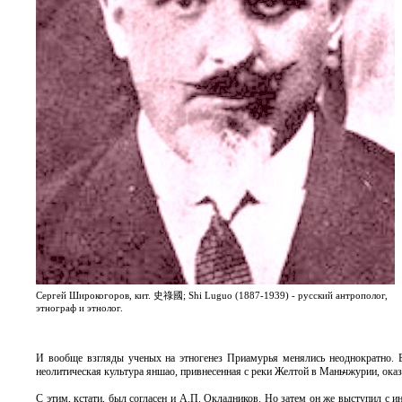
Сергей Широкогоров, кит. 史祿國; Shi Luguo (1887-1939) - русский антрополог,
этнограф и этнолог.
И вообще взгляды ученых на этногенез Приамурья менялись неоднократно. Бы
неолитическая культура яншао, привнесенная с реки Желтой в Маньчжурии, ока
С этим, кстати, был согласен и А.П. Окладников. Но затем он же выступил с 