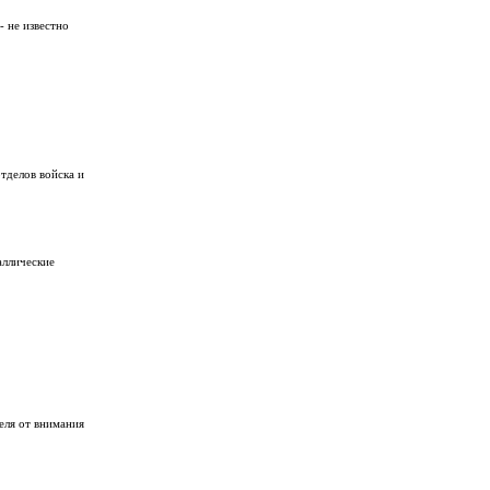
- не известно
тделов войска и
аллические
еля от внимания