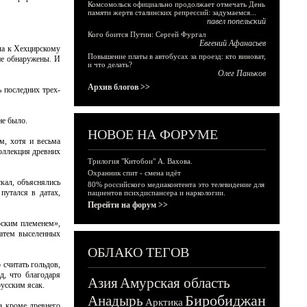
Комсомольск официально продолжает отмечать День
памяти жертв сталинских репрессий: задумаемся...
павел попельский
Кого боится Путин: Сергей Фургал
Евгений Афанасьев
ала к Хехцирскому
Повышение платы в автобусах за проезд: кто виноват,
не обнаружены. И
и что делать?
Олег Паньков
Архив блогов >>
ь последних трех-
не было.
НОВОЕ НА ФОРУМЕ
м, хотя и весьма
коллекция древних
Трилогия "Китобои" А. Вахова.
Охранник спит - смена идёт
кал, объяснялись
80% российского медиаконтента это телевидение для
путался в датах,
пациентов психдиспансера и наркологии.
Перейти на форум >>
рским племенем»,
затем выселенных
ОБЛАКО ТЕГОВ
считать гольдов,
д, что благодаря
Азия
Амурская область
усским ясак.
Биробиджан
Анадырь
Арктика
да кроме древнего