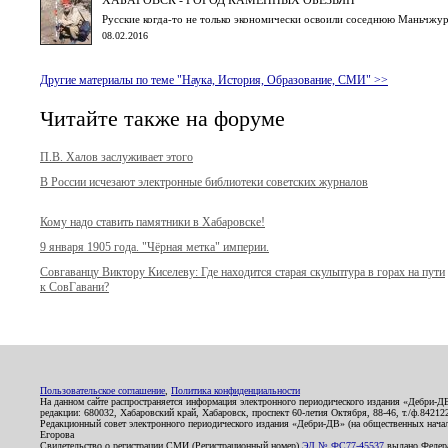
Русские когда-то не только экономически освоили соседнюю Маньчжур
08.02.2016
Другие материалы по теме "Наука, История, Образование, СМИ" >>
Читайте также на форуме
П.В. Халов заслуживает этого
В России исчезают электронные библиотеки советских журналов
Кому надо ставить памятники в Хабаровске!
9 января 1905 года. "Чёрная метка" империи.
Совгаванцу Виктору Киселеву: Где находится старая скульптура в горах на пути
к СовГавани?
Пользовательское соглашение
,
Политика конфиденциальности
На данном сайте распространяется информация электронного периодического издания «Дебри-Д
редакции: 680032, Хабаровский край, Хабаровск, проспект 60-летия Октября, 88-46, т./ф.8421
Редакционный совет электронного периодического издания «Дебри-ДВ» (на общественных нач
Егорова
Свидетельство о регистрации СМИ (Регистрационный номер)
ЭЛ № ФС77-45537
выдано Федера