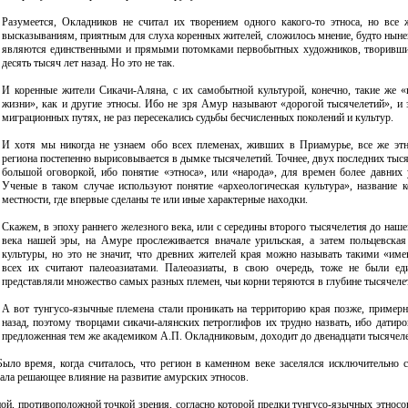
Разумеется, Окладников не считал их творением одного какого-то этноса, но все 
высказываниям, приятным для слуха коренных жителей, сложилось мнение, будто ныне
являются единственными и прямыми потомками первобытных художников, творивших
десять тысяч лет назад. Но это не так.
И коренные жители Сикачи-Аляна, с их самобытной культурой, конечно, такие же «
жизни», как и другие этносы. Ибо не зря Амур называют «дорогой тысячелетий», и з
миграционных путях, не раз пересекались судьбы бесчисленных поколений и культур.
И хотя мы никогда не узнаем обо всех племенах, живших в Приамурье, все же эт
региона постепенно вырисовывается в дымке тысячелетий. Точнее, двух последних тысяч
большой оговоркой, ибо понятие «этноса», или «народа», для времен более давних 
Ученые в таком случае используют понятие «археологическая культура», название к
местности, где впервые сделаны те или иные характерные находки.
Скажем, в эпоху раннего железного века, или с середины второго тысячелетия до наше
века нашей эры, на Амуре прослеживается вначале урильская, а затем польцевская
культуры, но это не значит, что древних жителей края можно называть такими «име
всех их считают палеоазиатами. Палеоазиаты, в свою очередь, тоже не были ед
представляли множество самых разных племен, чьи корни теряются в глубине тысячеле
А вот тунгусо-язычные племена стали проникать на территорию края позже, примерн
назад, поэтому творцами сикачи-алянских петроглифов их трудно назвать, ибо датиро
предложенная тем же академиком А.П. Окладниковым, доходит до двенадцати тысячеле
ло время, когда считалось, что регион в каменном веке заселялся исключительно с
зала решающее влияние на развитие амурских этносов.
иной, противоположной точкой зрения, согласно которой предки тунгусо-язычных этнос