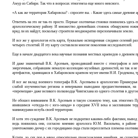
Амур из Сибири. Так что в вопросах этногенеза еще много неясного.
«А как же территория Хабаровска? - спросите вы. - Какие здесь самые древние
Ответить на это не так-то просто. Первые охотничьи стоянки появились здесь 
археологическому району. И множество древнейших стоянок обнаружено южнее
вряд ли их найдут, поскольку строители неоднократно перелопачивали землю.
И все же у археологов есть карта, буквально испещренная следами селений раз
четырех столетий. И эту карту составляли многие поколения исследователей.
Еще в начале двадцатого века научные познания местных краеведов о древнем 
И даже знаменитый В.К. Арсеньев, проводивший вместе с этнографом и лит
энергичным, собравшим немалую коллекцию музейных древностей, но так и не с
артефактов, хранящаяся в Хабаровском краевом музее имени Н.И. Гродекова, т
И все же вклад военного топографа В.К. Арсеньева в археологию Приамурья 
слабой изученностью региона и неверными выводами предшественников, на к
«перемещая» даже великого полководца Чингисхана из одного столетия в другое
Не обошел вниманием В.К. Арсеньев и такую сложную тему, как этногенез Пр
явившимся «откуда-то с юго-запада» в середине ХVII века и заселившим те
маньчжурами вглубь своей территории.
И хотя это суждение В.К. Арсеньев не подкрепил какими-либо фактами, вывод
ведь появились они, согласно мнению археолога Ю.М. Васильева, в районе
уничтожению дючер с их городищами сюда стали переселяться племена охотников
Кстати, до сих пор в науке относительно происхождения нанайцев, не существ