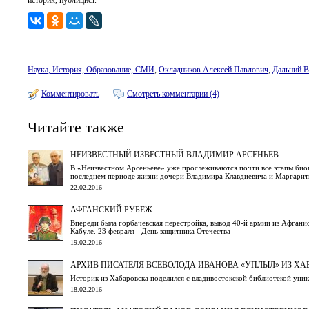
историк, публицист.
Наука, История, Образование, СМИ
,
Окладников Алексей Павлович
,
Дальний В
Комментировать
Смотреть комментарии (4)
Читайте также
НЕИЗВЕСТНЫЙ ИЗВЕСТНЫЙ ВЛАДИМИР АРСЕНЬЕВ
В «Неизвестном Арсеньеве» уже прослеживаются почти все этапы биог
последнем периоде жизни дочери Владимира Клавдиевича и Маргарит
22.02.2016
АФГАНСКИЙ РУБЕЖ
Впереди была горбачевская перестройка, вывод 40-й армии из Афгани
Кабуле. 23 февраля - День защитника Отечества
19.02.2016
АРХИВ ПИСАТЕЛЯ ВСЕВОЛОДА ИВАНОВА «УПЛЫЛ» ИЗ Х
Историк из Хабаровска поделился с владивостокской библиотекой ун
18.02.2016