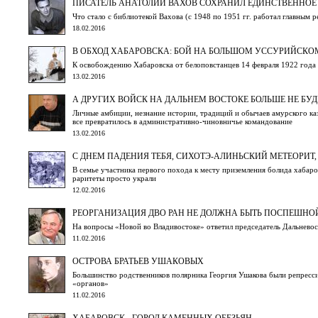
ПИСАТЕЛЬ АНАТОЛИЙ ВАХОВ СОХРАНИЛ ЕДИНСТВЕННОЕ 
Что стало с библиотекой Вахова (с 1948 по 1951 гг. работал главным 
18.02.2016
В ОБХОД ХАБАРОВСКА: БОЙ НА БОЛЬШОМ УССУРИЙСКО
К освобождению Хабаровска от белоповстанцев 14 февраля 1922 года
13.02.2016
А ДРУГИХ ВОЙСК НА ДАЛЬНЕМ ВОСТОКЕ БОЛЬШЕ НЕ БУД
Личные амбиции, незнание истории, традиций и обычаев амурского ка
все превратилось в административно-чиновничье командование
13.02.2016
С ДНЕМ ПАДЕНИЯ ТЕБЯ, СИХОТЭ-АЛИНЬСКИЙ МЕТЕОРИТ
В семье участника первого похода к месту приземления болида хабаро
раритеты просто украли
12.02.2016
РЕОРГАНИЗАЦИЯ ДВО РАН НЕ ДОЛЖНА БЫТЬ ПОСПЕШНО
На вопросы «Новой во Владивостоке» ответил председатель Дальнево
11.02.2016
ОСТРОВА БРАТЬЕВ УШАКОВЫХ
Большинство родственников полярника Георгия Ушакова были репресси
«органов»
11.02.2016
ХАБАРОВСК - ГОРОД КАМЕННЫХ ОБЕЗЬЯН