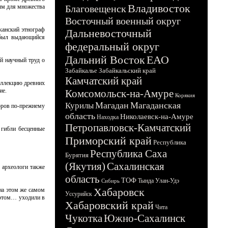
Владивосток
ым для множества
Благовещенск
Восточный военный округ
канский этнограф
Дальневосточный
о был выдающийся
федеральный округ
Дальний Восток
ЕАО
й научный труд о
Забайкалье
Забайкальский край
Камчатский край
оллекцию древних
ие.
Комсомольск-на-Амуре
Корякия
Магадан
Магаданская
Курилы
оров по-прежнему
область
Николаевск-на-Амуре
Находка
Петропавловск-Камчатский
 гибли бесценные
Приморский край
Республика
Республика Саха
Бурятия
(Якутия)
Сахалинская
 археологи также
область
ТОФ
Тында
Улан-Удэ
Сибирь
Хабаровск
 на этом же самом
Уссурийск
 потом… уходили в
Хабаровский край
Чита
Чукотка
Южно-Сахалинск