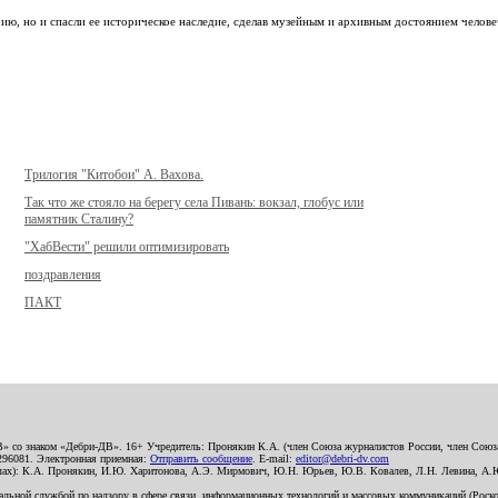
ию, но и спасли ее историческое наследие, сделав музейным и архивным достоянием челове
Трилогия "Китобои" А. Вахова.
Так что же стояло на берегу села Пивань: вокзал, глобус или
памятник Сталину?
"ХабВести" решили оптимизировать
поздравления
ПАКТ
В» со знаком «Дебри-ДВ». 16+ Учредитель: Пронякин К.А. (член Союза журналистов России, член Союза
2296081. Электронная приемная:
Отправить сообщение
. E-mail:
editor@debri-dv.com
алах): К.А. Пронякин, И.Ю. Харитонова, А.Э. Мирмович, Ю.Н. Юрьев, Ю.В. Ковалев, Л.Н. Левина, А.
льной службой по надзору в сфере связи, информационных технологий и массовых коммуникаций (Роском