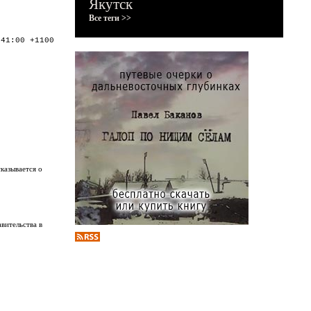
Якутск
Все теги >>
:41:00 +1100
казывается о
вительства в