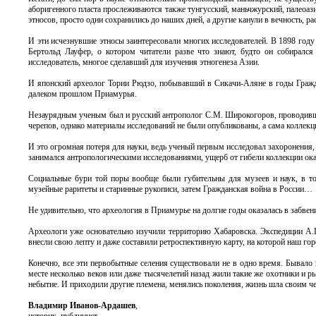
аборигенного пласта прослеживаются также тунгусский, маньчжурский, палеоа
этносов, просто одни сохранились до наших дней, а другие канули в вечность, 
И эти исчезнувшие этносы заинтересовали многих исследователей. В 1898 год
Бертольд Лауфер, о котором читатели разве что знают, будто он собирал
исследователь, многое сделавший для изучения этногенеза Азии.
И японский археолог Тории Рюдзо, побывавший в Сикачи-Аляне в годы Граж
далеком прошлом Приамурья.
Незаурядным ученым был и русский антрополог С.М. Широкогоров, проводивш
черепов, однако материалы исследований не были опубликованы, а сама коллекци
И это огромная потеря для науки, ведь ученый первым исследовал захоронени
занимался антропологическими исследованиями, ущерб от гибели коллекции ок
Социальные бури той поры вообще были губительны для музеев и наук, в том
музейные раритеты и старинные рукописи, затем Гражданская война в России…
Не удивительно, что археология в Приамурье на долгие годы оказалась в забве
Археологи уже основательно изучили территорию Хабаровска. Экспедиции А.
внесли свою лепту и даже составили ретроспективную карту, на которой наш го
Конечно, все эти первобытные селения существовали не в одно время. Бывало и
месте несколько веков или даже тысячелетий назад жили такие же охотники и 
небытие. И приходили другие племена, менялись поколения, жизнь шла своим ч
Владимир Иванов-Ардашев
,