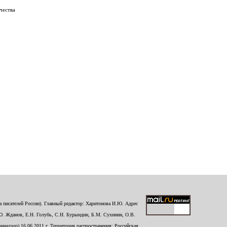
чества
 писателей России). Главный редактор: Харитонова И.Ю. Адрес
Ю. Жданов, Е.Н. Голубь, С.Н. Бурындин, Б.М. Сухинин, О.В.
надзор) 16.06.2011 г. Территория распространения: Российская