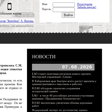
Имя:
Регистрация
Забыли пароль?
Пароль:
обильная версия
огия "Китобои" А. Вахова.
руйтесь, или авторизуйтесь.
НОВОСТИ
нтрополога С.М.
07.08.2026
 лодки этикетки
ауки.
ЕАО станет пилотным регионом нового проекта
Мастерской управления «Сенеж»
генезом, то есть
В Хабаровском крае быстрее всего растут зарплаты у
ину времени. Кем
административного персонала и рабочих
то не отдавал ее
В ЕАО обсудили стратегию сохранения
исторической памяти
ЕАО - в числе 40 российских регионов-участников
кампании «Продвижение безопасности»
ич Окладников не
лет назад». Он же
В ЕАО значительно увеличены объемы дорожных
работ
ник Приамурья, к
Федеральный эксперт по достоинству оценил