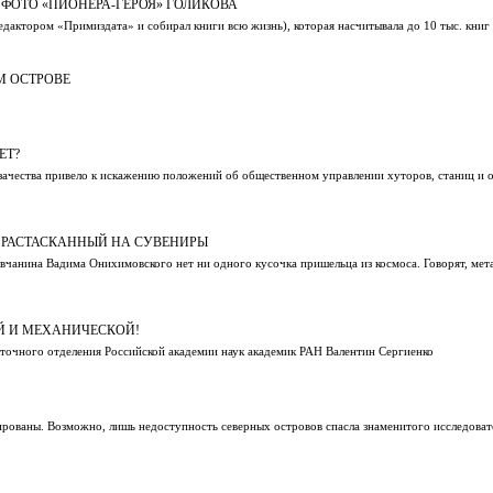
ФОТО «ПИОНЕРА-ГЕРОЯ» ГОЛИКОВА
редактором «Примиздата» и собирал книги всю жизнь), которая насчитывала до 10 тыс. книг 
М ОСТРОВЕ
ЕТ?
зачества привело к искажению положений об общественном управлении хуторов, станиц и о
, РАСТАСКАННЫЙ НА СУВЕНИРЫ
вчанина Вадима Онихимовского нет ни одного кусочка пришельца из космоса. Говорят, мет
Й И МЕХАНИЧЕСКОЙ!
сточного отделения Российской академии наук академик РАН Валентин Сергиенко
рованы. Возможно, лишь недоступность северных островов спасла знаменитого исследоват