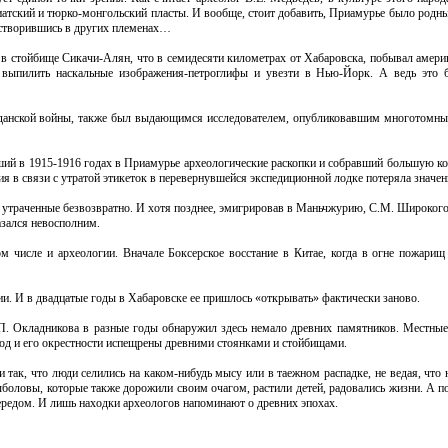
зиатский и тюрко-монгольский пласты. И вообще, стоит добавить, Приамурье было родн
растворившись в других племенах…
у в стойбище Сикачи-Алян, что в семидесяти километрах от Хабаровска, побывал амери
ся выпилить наскальные изображения-петроглифы и увезти в Нью-Йорк. А ведь эт
данской войны, также был выдающимся исследователем, опубликовавшим многотомны
ий в 1915-1916 годах в Приамурье археологические раскопки и собравший большую к
я в связи с утратой этикеток в перевернувшейся экспедиционной лодке потеряла значен
я, утраченные безвозвратно. И хотя позднее, эмигрировав в Маньчжурию, С.М. Широког
азался невосполним.
 числе и археологии. Вначале Боксерское восстание в Китае, когда в огне пожарищ
нии. И в двадцатые годы в Хабаровске ее пришлось «открывать» фактически заново.
П. Окладникова в разные годы обнаружил здесь немало древних памятников. Местные
род и его окрестности испещрены древними стоянками и стойбищами.
 так, что люди селились на каком-нибудь мысу или в таежном распадке, не ведая, что
рыболовы, которые также дорожили своим очагом, растили детей, радовались жизни. А
ередом. И лишь находки археологов напоминают о древних эпохах.