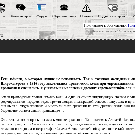
хив
Комментарии
Форум
Обратная связь
Правила
Поддержать проект
М
Приглашаем к обсуждению:
Трил
Надоела реклама? Зарегистри
ск
Есть юбилеи, о которых лучше не вспоминать. Так и таежная экспедиция а
Широкогорова в 1916 году закончились трагически, когда при опрокидывании
промокли и смешались, и уникальная коллекция древних черепов погибла для н
Земля приамурская хранит немало тайн. И одна из самых интригующих связана с этно
формированием народов, здесь проживающих, и миграцией этносов, канувших в пуч
они были? Откуда пришли? И много ли было сражений на этой древней земле, ибо ник
безропотно воинственным пришельцам…
Ответить на эти вопросы пытались многие археологи. Так, академик Алексей Павлов
раз повторял, что «Хабаровск - это место, где люди жили и тысячу, и десять тысяч 
детально исследовал и петроглифы Сикачи-Аляна, важнейший археологический памят
которому, как говорится, приложили руку многие забытые ныне этносы.