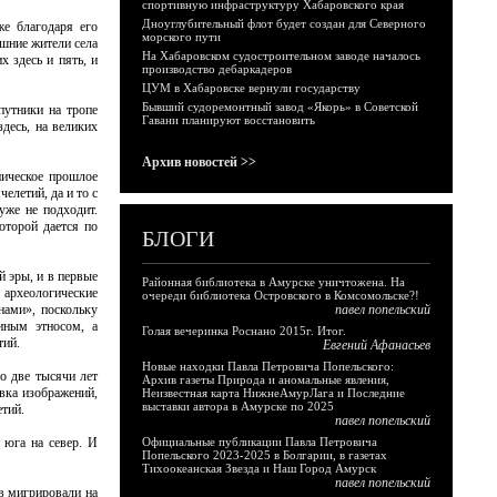
спортивную инфраструктуру Хабаровского края
Дноуглубительный флот будет создан для Северного
же благодаря его
морского пути
шние жители села
На Хабаровском судостроительном заводе началось
 здесь и пять, и
производство дебаркадеров
ЦУМ в Хабаровске вернули государству
Бывший судоремонтный завод «Якорь» в Советской
путники на тропе
Гавани планируют восстановить
десь, на великих
Архив новостей >>
ническое прошлое
елетий, да и то с
уже не подходит.
оторой дается по
БЛОГИ
й эры, и в первые
Районная библиотека в Амурске уничтожена. На
 археологические
очереди библиотека Островского в Комсомольске?!
нами», поскольку
павел попельский
иным этносом, а
Голая вечеринка Роснано 2015г. Итог.
тий.
Евгений Афанасьев
Новые находки Павла Петровича Попельского:
о две тысячи лет
Архив газеты Природа и аномальные явления,
вка изображений,
Неизвестная карта НижнеАмурЛага и Последние
выставки автора в Амурске по 2025
тий.
павел попельский
 юга на север. И
Официальные публикации Павла Петровича
Попельского 2023-2025 в Болгарии, в газетах
Тихоокеанская Звезда и Наш Город Амурск
павел попельский
ов мигрировали на