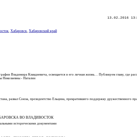
13.02.2016 13
осток
,
Хабаровск
,
Хабаровский край
рафии Владимира Клавдиевича, освещается и его личная жизнь… Публикуем главу, где расс
ы Николаевны - Наталии
стана, развал Союза, президентство Ельцина, прекратившего поддержку дружественного пра
АБАРОВСКА ВО ВЛАДИВОСТОК
икальными историческими документами