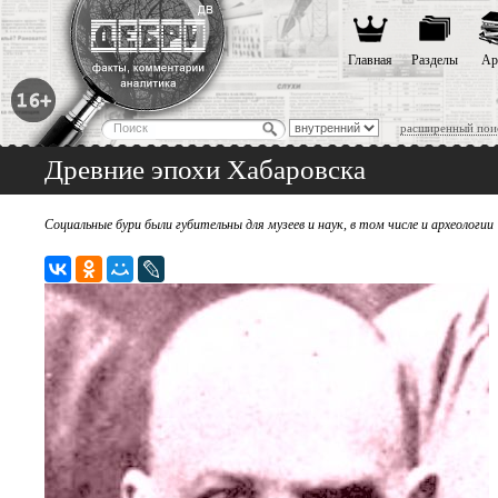
Главная
Разделы
Ар
расширенный пои
Древние эпохи Хабаровска
Социальные бури были губительны для музеев и наук, в том числе и археологии