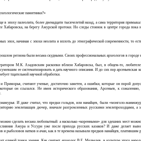
 археологические памятники?»
еще в эпоху палеолита, более двенадцати тысячелетий назад, а сама территория примык
 Хабаровска, на берегу Амурской протоки. Но следы стоянок в центре города пока 
ных эпох, начиная с эпохи неолита и вплоть до этнографической современности, то ест
прошлом региона были весьма скудными. Своих профессиональных археологов в городе 
ератором М.К. Азадовским раскопки вблизи Хабаровска, был, в общем-то, любителе
умевшим ее систематизировать и дать научного описания. И до сих пор арсеньевская 
ребует тщательной научной обработки.
и Приморья, считают ученые, достаточно заметен, а ошибки, которые он порой допус
оторые он ссылался. Не имея исторического образования, Арсеньев, к сожалению, 
.
иамурья. И даже считал, что предки гольдов, или нанайцев, были «монголо-маньчжу
рриторию землепашцев дючер, вначале разгромленных русскими землепроходцами, а 
 можно сделать весьма любопытный: а насколько «коренными» для здешних мест можно 
 слияния Амура и Уссури уже после прихода русских казаков? И даже делает выво
 и рыболовов натков и ачан, как в те времена называли предков нанайцев, платившим р
ует единой точки зрения. Как считает археолог В.Е. Медведев, в культуре этого наро