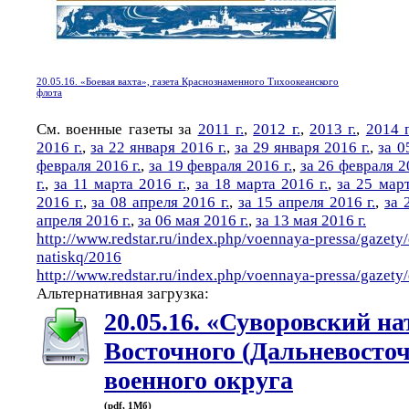
20.05.16. «Боевая вахта», газета Краснознаменного Тихоокеанского
флота
См. военные газеты за
2011 г.
,
2012 г.
,
2013 г.
,
2014 г
2016 г.
,
за 22 января 2016 г.
,
за 29 января 2016 г.
,
за 0
февраля 2016 г.
,
за 19 февраля 2016 г.
,
за 26 февраля 20
г.
,
за 11 марта 2016 г.
,
за 18 марта 2016 г.
,
за 25 март
2016 г.
,
за 08 апреля 2016 г.
,
за 15 апреля 2016 г.
,
за 
апреля 2016 г.
,
за 06 мая 2016 г.
,
за 13 мая 2016 г.
http://www.redstar.ru/index.php/voennaya-pressa/gazety
natiskq/2016
http://www.redstar.ru/index.php/voennaya-pressa/gazet
Альтернативная загрузка:
20.05.16. «Суворовский на
Восточного (Дальневосточ
военного округа
(pdf, 1Мб)