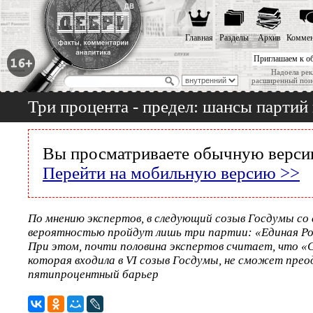
Главная
Разделы
Архив
Коммен
Приглашаем к о
Надоела рек
расширенный пои
Три процента - предел: шансы партий
Вы просматриваете обычную версию
Перейти на мобильную версию >>
По мнению экспертов, в следующий созыв Госдумы с
вероятностью пройдут лишь три партии: «Единая Р
При этом, почти половина экспертов считает, что «С
которая входила в VI созыв Госдумы, не сможет пре
пятипроцентный барьер