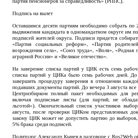
партия пенсионеров за справедливость» (РППС).
Подпись на вылет
Оставшимся десяти партиям необходимо собрать по 2
выдвижения кандидата в одномандатном округе им по
подписей жителей округа. Подписи придется собира
«Партия социальных реформ», «Партия родителей
возрождения села», «Союз труда», «Воля», «Родная 
аграрной России» и «Великое отечество».
На заверение списка партий у ЦИК есть семь рабоч
списка партий у ЦИКа было семь рабочих дней. Д
завершить процедуру заверения в отношении каждо
подавших документы партий. До вечера 3 августа все
Центризбирком полный пакет необходимых для рег
включая подписные листы (для партий, не облад
льготой»). Окончательный список участников выбор
августа, после проверки ЦИКом представленных до
закону ЦИК может не допустить партию до выборов,
5% брака среди подписей.
Политолог Александр Кынев в разговоре с Rus2Web о