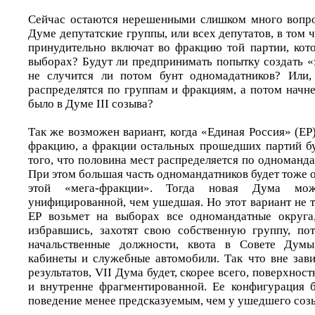
Сейчас остаются нерешенными слишком много вопро
Думе депутатские группы, или всех депутатов, в том 
принудительно включат во фракцию той партии, кот
выборах? Будут ли предпринимать попытку создать «
не случится ли потом бунт одномадатников? Или, 
распределятся по группам и фракциям, а потом начне
было в Думе III созыва?
Так же возможен вариант, когда «Единая Россия» (Е
фракцию, а фракции остальных прошедших партий бу
того, что половина мест распределяется по одноманда
При этом большая часть одномандатников будет тоже о
этой «мега-фракции». Тогда новая Дума мож
унифицированной, чем ушедшая. Но этот вариант не т
ЕР возьмет на выборах все одномандатные округа,
избравшись, захотят свою собственную группу, по
начальственные должности, квота в Совете Думы
кабинеты и служебные автомобили. Так что вне зав
результатов, VII Дума будет, скорее всего, поверхнос
и внутренне фрагментированной. Ее конфигурация 
поведение менее предсказуемым, чем у ушедшего соз