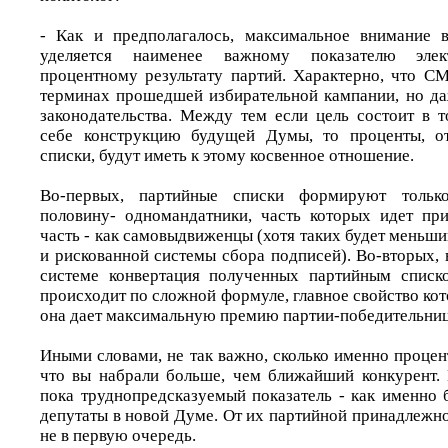
- Как и предполагалось, максимальное внимание 
уделяется наименее важному показателю элек
процентному результату партий. Характерно, что С
терминах прошедшей избирательной кампании, но да
законодательства. Между тем если цель состоит в т
себе конструкцию будущей Думы, то проценты, о
списки, будут иметь к этому косвенное отношение.
Во-первых, партийные списки формируют толь
половину- одномандатники, часть которых идет пр
часть - как самовыдвиженцы (хотя таких будет меньши
и рискованной системы сбора подписей). Во-вторых,
системе конвертация полученных партийным списк
происходит по сложной формуле, главное свойство кото
она дает максимальную премию партии-победительниц
Иными словами, не так важно, сколько именно процен
что вы набрали больше, чем ближайший конкурент. 
пока труднопредсказуемый показатель - как именно 
депутаты в новой Думе. От их партийной принадлежно
не в первую очередь.