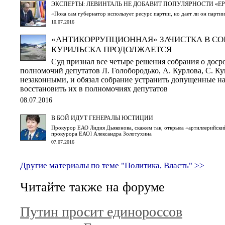
ЭКСПЕРТЫ: ЛЕВИНТАЛЬ НЕ ДОБАВИТ ПОПУЛЯРНОСТИ «ЕР
«Пока сам губернатор использует ресурс партии, но дает ли он партии
10.07.2016
«АНТИКОРРУПЦИОННАЯ» ЗАЧИСТКА В СО
КУРИЛЬСКА ПРОДОЛЖАЕТСЯ
Суд признал все четыре решения собрания о дос
полномочий депутатов Л. Голобородько, А. Курлова, С. Ку
незаконными, и обязал собрание устранить допущенные н
восстановить их в полномочиях депутатов
08.07.2016
В БОЙ ИДУТ ГЕНЕРАЛЫ ЮСТИЦИИ
Прокурор ЕАО Лидия Дьяконова, скажем так, открыла «артиллерийски
прокурора ЕАО] Александра Золотухина
07.07.2016
Другие материалы по теме "Политика, Власть" >>
Читайте также на форуме
Путин просит единороссов