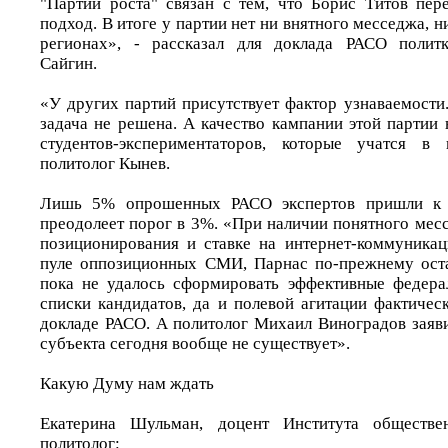
"Партии роста" связан с тем, что Борис Титов пер
подход. В итоге у партии нет ни внятного месседжа, н
регионах», - рассказал для доклада РАСО политк
Сайгин.
«У других партий присутствует фактор узнаваемости
задача не решена. А качество кампании этой партии
студентов-экспериментаторов, которые учатся в 
политолог Кынев.
Лишь 5% опрошенных РАСО экспертов пришли к
преодолеет порог в 3%. «При наличии понятного мес
позиционирования и ставке на интернет-коммуника
пуле оппозиционных СМИ, Парнас по-прежнему оста
пока не удалось сформировать эффективные федера
списки кандидатов, да и полевой агитации фактичес
докладе РАСО. А политолог Михаил Виноградов заяв
субъекта сегодня вообще не существует».
Какую Думу нам ждать
Екатерина Шульман, доцент Института обществ
политолог: