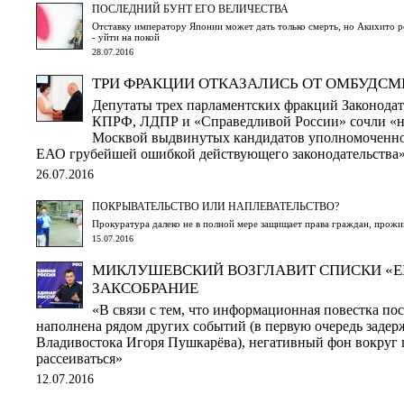
ПОСЛЕДНИЙ БУНТ ЕГО ВЕЛИЧЕСТВА
Отставку императору Японии может дать только смерть, но Акихито р
- уйти на покой
28.07.2016
ТРИ ФРАКЦИИ ОТКАЗАЛИСЬ ОТ ОМБУДСМ
Депутаты трех парламентских фракций Законода
КПРФ, ЛДПР и «Справедливой России» сочли «не
Москвой выдвинутых кандидатов уполномоченног
ЕАО грубейшей ошибкой действующего законодательства
26.07.2016
ПОКРЫВАТЕЛЬСТВО ИЛИ НАПЛЕВАТЕЛЬСТВО?
Прокуратура далеко не в полной мере защищает права граждан, прож
15.07.2016
МИКЛУШЕВСКИЙ ВОЗГЛАВИТ СПИСКИ «ЕР
ЗАКСОБРАНИЕ
«В связи с тем, что информационная повестка по
наполнена рядом других событий (в первую очередь задер
Владивостока Игоря Пушкарёва), негативный фон вокруг 
рассеиваться»
12.07.2016