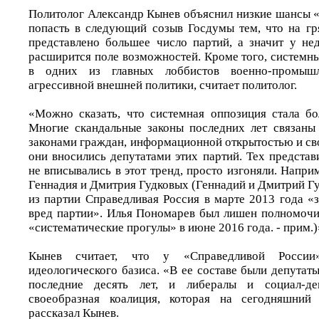
Политолог Александр Кынев объяснил низкие шансы 
попасть в следующий созыв Госдумы тем, что на г
представлено большее число партий, а значит у не
расширится поле возможностей. Кроме того, системн
в одних из главных лоббистов военно-промыш
агрессивной внешней политики, считает политолог.
«Можно сказать, что системная оппозиция стала б
Многие скандальные законы последних лет связаны
законами граждан, информационной открытостью и св
они вносились депутатами этих партий. Тех представ
не вписывались в этот тренд, просто изгоняли. Напр
Геннадия и Дмитрия Гудковых (Геннадий и Дмитрий Г
из партии Справедливая Россия в марте 2013 года «
вред партии». Илья Пономарев был лишен полномочи
«систематические прогулы» в июне 2016 года. - прим.)»
Кынев считает, что у «Справедливой Росси
идеологического базиса. «В ее составе были депутаты
последние десять лет, и либералы и социал-д
своеобразная коалиция, которая на сегодняшний 
рассказал Кынев.