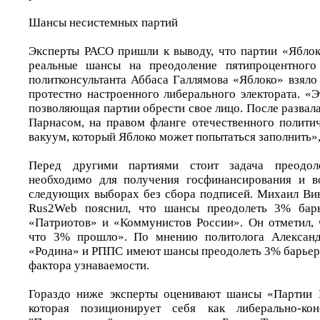
Шансы несистемных партий
Эксперты РАСО пришли к выводу, что партии «Ябло
реальные шансы на преодоление пятипроцентного
политконсультанта Аббаса Галлямова «Яблоко» взяло
протестно настроенного либерального электората. «Э
позволяющая партии обрести свое лицо. После развал
Парнасом, на правом фланге отечественного политич
вакуум, который Яблоко может попытаться заполнить», 
Перед другими партиями стоит задача преодо
необходимо для получения госфинансирования и в
следующих выборах без сбора подписей. Михаил Вин
Rus2Web пояснил, что шансы преодолеть 3% барь
«Патриотов» и «Коммунистов России». Он отметил, ч
что 3% прошло». По мнению политолога Александ
«Родина» и РППС имеют шансы преодолеть 3% барьер 
фактора узнаваемости.
Гораздо ниже эксперты оценивают шансы «Партии Р
которая позиционирует себя как либерально-кон