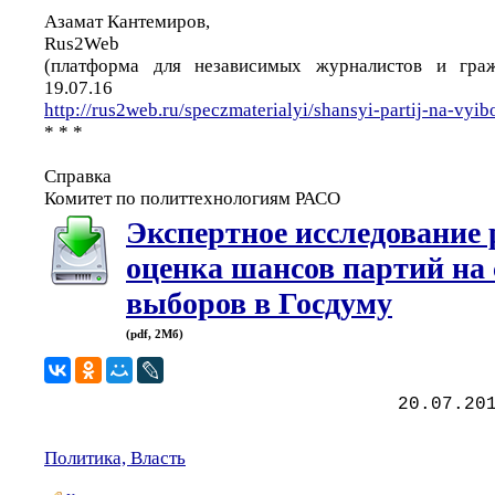
Азамат Кантемиров,
Rus2Web
(платформа для независимых журналистов и граж
19.07.16
http://rus2web.ru/speczmaterialyi/shansyi-partij-na-vyi
* * *
Справка
Комитет по политтехнологиям РАСО
Экспертное исследование 
оценка шансов партий на 
выборов в Госдуму
(pdf, 2Мб)
20.07.20
Политика, Власть