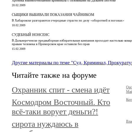
Хроника взаимоотношений криминала с силовиками на Дальнем Востоке
20.02.2009
СЫЩИКИ ВЫБИВАЛИ ПОКАЗАНИЯ ЧАЙНИКОМ
В Хабаровске разгораются очередные страсти по делу «оборотней в погонах»
18.02.2009
СУДЕБНЫЙ НОНСЕНС
В Дальнереченске предвыборная избирательная кампания проходит настолько кова
правам человека в Приморском крае оставили без прав
15.02.2009
Другие материалы по теме "Суд, Криминал, Прокурату
Читайте также на форуме
Охранник спит - смена идёт
Орг
Маф
Космодром Восточный. Кто
Ког
всё-таки ворует деньги?!
сирота нуждаюсь в
Вла