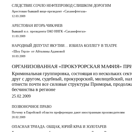
СЛЕДСТВИЕ СОЧЛО НЕФТЕПРОВОД СЛИШКОМ ДОРОГИМ
Арестован бывший вице-президент «Саханефтегаза»
12.03.2009
АРЕСТОВАН ИГОРЬ ЧИКАЧЕВ
Бывший и.о. президента ОАО ННГК «Саханефтегаз»
11.03.2009
НАРОДНЫЙ ДЕПУТАТ ЯКУТИИ… ИЗБИЛА КОЛЛЕГУ В ТЕАТРЕ
«Шоу Герлз» от Айталины Адамовой
10.03.2009
ОРГАНИЗОВАННАЯ «ПРОКУРОРСКАЯ МАФИЯ» ПР
Криминальная группировка, состоящая из нескольких сект
друг с другом, судебный, прокурорский, милицейский, н
отнести почти все силовые структуры Приморья, продолжа
бесчинства в регионе
25.02.2009
ПОЗВОНОЧНОЕ ПРАВО
Почему в Еврейской области преференции дают иностранным производителям
20.02.2009
ОПАСНАЯ ТРИАДА: ОБЩАК, ЮРИЙ КРАБ И ЗОЛОТАРЕВ