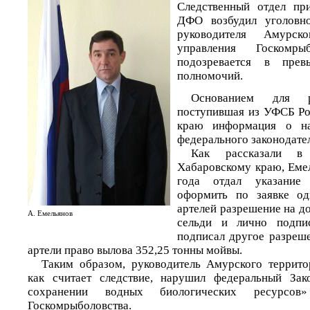
Следственный отдел пр
ДФО возбудил уголовн
руководителя Амурско
управления Госкомр
подозревается в прев
полномочий.
Основанием для ра
поступившая из УФСБ Ро
краю информация о на
федерального законодател
Как рассказали 
Хабаровскому краю, Еме
года отдал указание
оформить по заявке од
артелей разрешение на д
А. Емельянов
сельди и лично подпи
подписал другое разреш
артели право вылова 352,25 тонны мойвы.
Таким образом, руководитель Амурского террито
как считает следствие, нарушил федеральный За
сохранении водных биологических ресурсо
Госкомрыболовства.