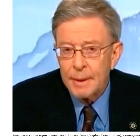
Американский историк и политолог Стивен Коэн (Stephen Frand Cohen), стипендиа