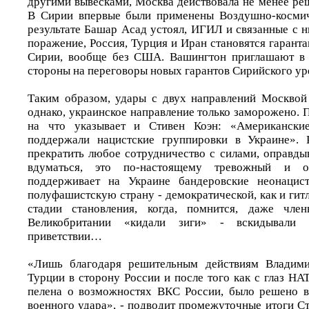
другими вывесками, Москва действовала не менее ре
В Сирии впервые были применены Воздушно-космич
результате Башар Асад устоял, ИГИЛ и связанные с 
поражение, Россия, Турция и Иран становятся гарант
Сирии, вообще без США. Вашингтон приглашают в 
стороны на переговоры новых гарантов Сирийского ур
Таким образом, удары с двух направлений Москвой
однако, украинское направление только заморожено. 
на что указывает и Стивен Коэн: «Американски
поддержали нацистские группировки в Украине». 
прекратить любое сотрудничество с силами, оправд
вдуматься, это по-настоящему тревожный и о
поддерживает на Украине бандеровские неонацист
полуфашистскую страну - демократической, как и ги
стадии становления, когда, помнится, даже чле
Великобритании «кидали зиги» - вскидывали
приветствии…
«Лишь благодаря решительным действиям Владими
Турции в сторону России и после того как с глаз Н
пелена о возможностях ВКС России, было решено в
военного удара», - подводит промежуточные итоги Ст