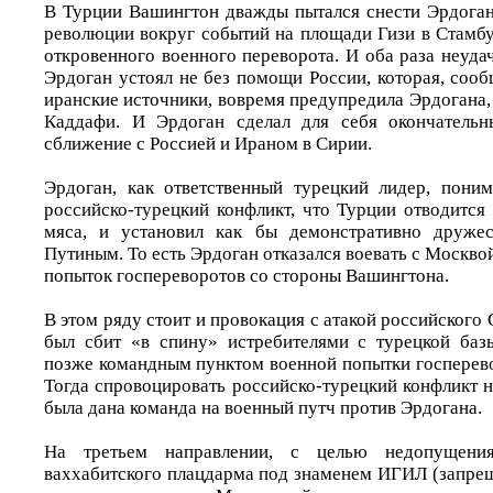
В Турции Вашингтон дважды пытался снести Эрдога
революции вокруг событий на площади Гизи в Стамбу
откровенного военного переворота. И оба раза неуда
Эрдоган устоял не без помощи России, которая, соо
иранские источники, вовремя предупредила Эрдогана, 
Каддафи. И Эрдоган сделал для себя окончатель
сближение с Россией и Ираном в Сирии.
Эрдоган, как ответственный турецкий лидер, поним
российско-турецкий конфликт, что Турции отводится
мяса, и установил как бы демонстративно друже
Путиным. То есть Эрдоган отказался воевать с Москвой
попыток госпереворотов со стороны Вашингтона.
В этом ряду стоит и провокация с атакой российского 
был сбит «в спину» истребителями с турецкой баз
позже командным пунктом военной попытки госперево
Тогда спровоцировать российско-турецкий конфликт не
была дана команда на военный путч против Эрдогана.
На третьем направлении, с целью недопущени
ваххабитского плацдарма под знаменем ИГИЛ (запрещ