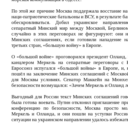
По этой же причине Москва поддержала восстание на
наци-патриотические батальоны и ВСУ, в результате б
обескровливаться. Добил украинское направле
сепаратный Минский мир между Москвой, Берлино
случайно в этих переговорах не фигурируют: они н
Минских соглашениях, если готовили нападение 
третьих стран, «большую войну» в Европе.
О «большой войне» проговорился президент Олланд, 
канцлером Меркель на сепаратные переговоры с 
Евросоюз испугался «большой войны» в Европе, и, 
пошёл на заключение Минских соглашений с Москво
для Москвы условиях. Сенатор Маккейн на Мюнхе
безопасности возмущался: «Зачем Меркель и Олланд л
Выгодный для России текст Минских соглашений гово
была готова воевать. Путин отклонил приглашение п
конференцию по безопасности, Москва просто мо
Меркель и Олланда, и они пошли на уступки Росси
ситуации на украинском направлении удалось избежать