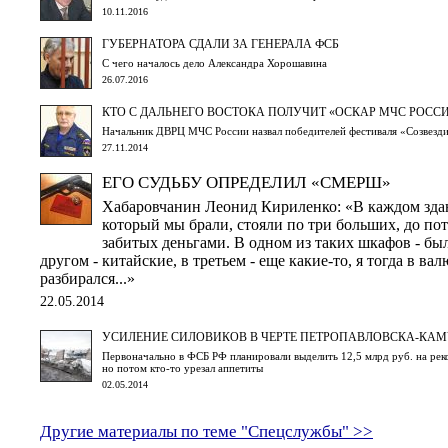
10.11.2016
ГУБЕРНАТОРА СДАЛИ ЗА ГЕНЕРАЛА ФСБ
С чего началось дело Александра Хорошавина
26.07.2016
КТО С ДАЛЬНЕГО ВОСТОКА ПОЛУЧИТ «ОСКАР МЧС РОССИ
Начальник ДВРЦ МЧС России назвал победителей фестиваля «Созвезди
27.11.2014
ЕГО СУДЬБУ ОПРЕДЕЛИЛ «СМЕРШ»
Хабаровчанин Леонид Кириленко: «В каждом зда
который мы брали, стояли по три больших, до пот
забитых деньгами. В одном из таких шкафов - был
другом - китайские, в третьем - еще какие-то, я тогда в ва
разбирался...»
22.05.2014
УСИЛЕНИЕ СИЛОВИКОВ В ЧЕРТЕ ПЕТРОПАВЛОВСКА-КА
Первоначально в ФСБ РФ планировали выделить 12,5 млрд руб. на рек
но потом кто-то урезал аппетиты
02.05.2014
Другие материалы по теме "Спецслужбы" >>