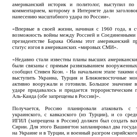
американский историк и политолог, выступил по
комментарием, которому в Интернете дали заголов
нанесению масштабного удара по России».
«Впервые в своей жизни, начиная с 1960 года, я 
возможность войны между Россией и Соединенными 
президентстве Барака Обамы этот американский п
статус изгоя в американских «мировых СМИ».
«Недавно стали известны планы высших американски
были связаны с прямым развязыванием вооруженных 
сообщил Стивен Коэн. - На начальном этапе такими
выступить Украина, Турция и Ближневосточные м
активно вооружали и готовили. Большое значение 
ударе придавалось и придается террористическим
Аль-Каида (обе запрещены в России)».
Получается, Россию планировали атаковать с 
украинского, с кавказского (из Турции), и со сред
ИГИЛ (запрещена в России) должен был создать ва
Сирии. Для этого Вашингтон запланировал два госуд
на Украине и в Турции, и военный разгром сирийског