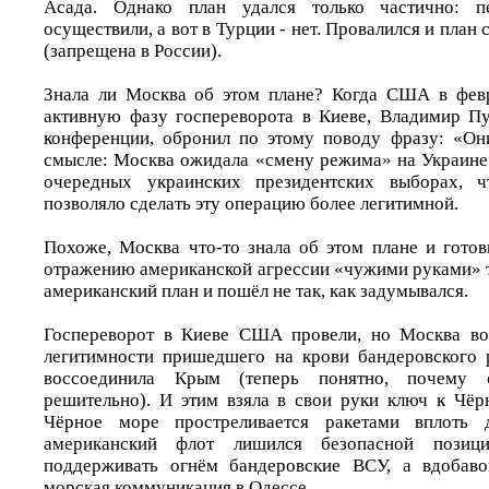
Асада. Однако план удался только частично: п
осуществили, а вот в Турции - нет. Провалился и пла
(запрещена в России).
Знала ли Москва об этом плане? Когда США в февр
активную фазу госпереворота в Киеве, Владимир Пу
конференции, обронил по этому поводу фразу: «О
смысле: Москва ожидала «смену режима» на Украине 
очередных украинских президентских выборах, ч
позволяло сделать эту операцию более легитимной.
Похоже, Москва что-то знала об этом плане и готов
отражению американской агрессии «чужими руками» т
американский план и пошёл не так, как задумывался.
Госпереворот в Киеве США провели, но Москва вос
легитимности пришедшего на крови бандеровского 
воссоединила Крым (теперь понятно, почему 
решительно). И этим взяла в свои руки ключ к Чё
Чёрное море простреливается ракетами вплоть 
американский флот лишился безопасной пози
поддерживать огнём бандеровские ВСУ, а вдобаво
морская коммуникация в Одессе.