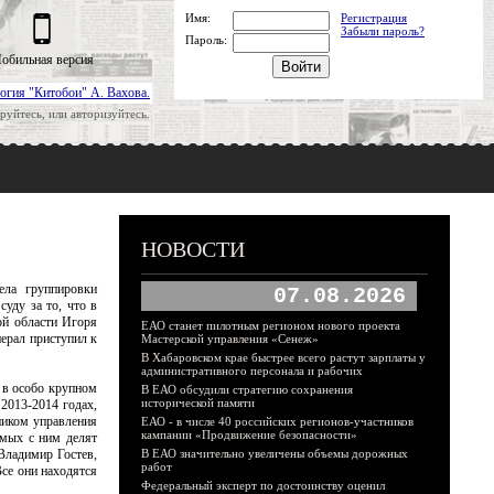
Имя:
Регистрация
Забыли пароль?
Пароль:
обильная версия
огия "Китобои" А. Вахова.
руйтесь, или авторизуйтесь.
НОВОСТИ
ела группировки
07.08.2026
уду за то, что в
ой области Игоря
ЕАО станет пилотным регионом нового проекта
нерал приступил к
Мастерской управления «Сенеж»
В Хабаровском крае быстрее всего растут зарплаты у
административного персонала и рабочих
 в особо крупном
В ЕАО обсудили стратегию сохранения
исторической памяти
2013-2014 годах,
ником управления
ЕАО - в числе 40 российских регионов-участников
кампании «Продвижение безопасности»
имых с ним делят
Владимир Гостев,
В ЕАО значительно увеличены объемы дорожных
работ
се они находятся
Федеральный эксперт по достоинству оценил