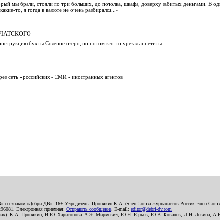
ый мы брали, стояли по три больших, до потолка, шкафа, доверху забитых деньгами. В од
какие-то, я тогда в валюте не очень разбирался...»
МЧАТСКОГО
онструкцию бухты Соленое озеро, но потом кто-то урезал аппетиты
ез сеть «российских» СМИ - иностранных агентов
В» со знаком «Дебри-ДВ». 16+ Учредитель: Пронякин К.А. (член Союза журналистов России, член Союза
2296081. Электронная приемная:
Отправить сообщение
. E-mail:
editor@debri-dv.com
алах): К.А. Пронякин, И.Ю. Харитонова, А.Э. Мирмович, Ю.Н. Юрьев, Ю.В. Ковалев, Л.Н. Левина, А.