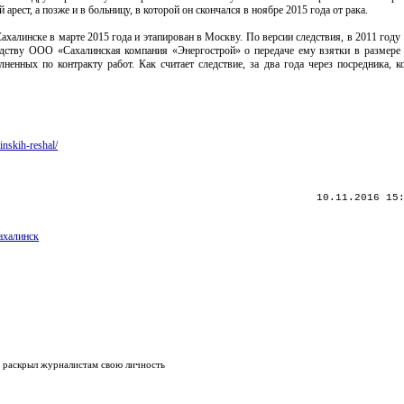
ест, а позже и в больницу, в которой он скончался в ноябре 2015 года от рака.
халинске в марте 2015 года и этапирован в Москву. По версии следствия, в 2011 году
дству ООО «Сахалинская компания «Энергострой» о передаче ему взятки в размере 
ненных по контракту работ. Как считает следствие, за два года через посредника, 
inskih-reshal/
10.11.2016 15
халинск
 раскрыл журналистам свою личность