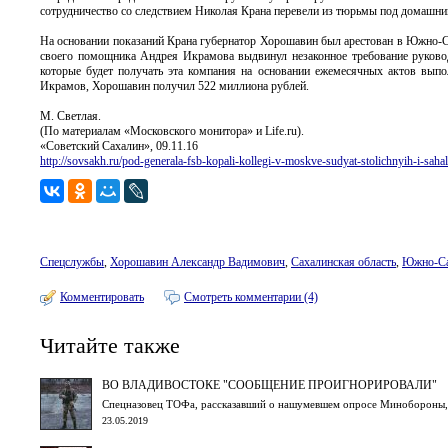
сотрудничество со следствием Николая Крана перевели из тюрьмы под домашний ар
На основании показаний Крана губернатор Хорошавин был арестован в Южно-Са
своего помощника Андрея Икрамова выдвинул незаконное требование руково
которые будет получать эта компания на основании ежемесячных актов выпол
Икрамов, Хорошавин получил 522 миллиона рублей.
М. Светлая.
(По материалам «Московского монитора» и Life.ru).
«Советский Сахалин», 09.11.16
http://sovsakh.ru/pod-generala-fsb-kopali-kollegi-v-moskve-sudyat-stolichnyih-i-sahal
Спецслужбы
,
Хорошавин Александр Вадимович
,
Сахалинская область
,
Южно-Са
Комментировать
Смотреть комментарии (4)
Читайте также
ВО ВЛАДИВОСТОКЕ "СООБЩЕНИЕ ПРОИГНОРИРОВАЛИ"
Спецназовец ТОФа, рассказавший о нашумевшем опросе Минобороны,
23.05.2019