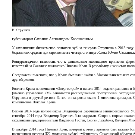
И. Стручков
губернатором Сахалина Александром Хорошавиным.
У сахалинских бизнесменов появился зуб на генерала Стручкова в 2013 году
бюджетных средств при строительстве четвертого энергоблока Южно-Сахалинс
Контрразведчики выяснили, что к финансовым махинациям причастна фирма
известный на Сахалине миллионер Николай Кран. В разработку к чекистам попал
Следователи выяснили, что у Крана был план: найти в Москве влиятельных сот
другой регион.
Коллеги Крана по компании «Энергострой» в начале 2014 года отправились в
(именно управление «М» занимается расследованием преступлений сотрудни
Стручкова в другой регион. За это он запросил около 1 миллиона долларов. 
компаньонов Николая Крана.
Весной 2014 года полковником Владимиром Заречневым заинтересовалось УС
сентября 2014 года Владимир Заречнев был задержан. Скоро в тюрьме оказа
сахалинские предприниматели Владимир Гостев, Сергей Лежебока, Валерий Ми
В декабре 2014 года Николай Кран, который к этому времени был тяжело боле
посредников передал 522 миллиона рублей губернатору Сахалинской области А