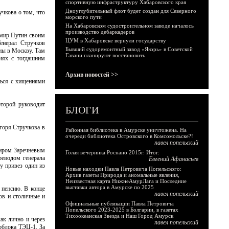
спортивную инфраструктуру Хабаровского края
Дноуглубительный флот будет создан для Северного
чкова о том, что
морского пути
На Хабаровском судостроительном заводе началось
производство дебаркадеров
имир Путин своим
ЦУМ в Хабаровске вернули государству
енерал Стручков
Бывший судоремонтный завод «Якорь» в Советской
ены в Москву. Там
Гавани планируют восстановить
ниях с тогдашним
Архив новостей >>
ться с хищениями
торой руководит
БЛОГИ
Игоря Стручкова в
Районная библиотека в Амурске уничтожена. На
очереди библиотека Островского в Комсомольске?!
павел попельский
миром Заречневым
Голая вечеринка Роснано 2015г. Итог.
реводом генерала
Евгений Афанасьев
у привез один из
Новые находки Павла Петровича Попельского:
Архив газеты Природа и аномальные явления,
Неизвестная карта НижнеАмурЛага и Последние
выставки автора в Амурске по 2025
 пенсию. В конце
павел попельский
ов и столичные и
Официальные публикации Павла Петровича
Попельского 2023-2025 в Болгарии, в газетах
Тихоокеанская Звезда и Наш Город Амурск
ак лично и через
павел попельский
облока ТЭЦ-1. За