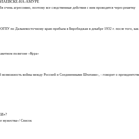
ОЛАЕВСКЕ-НА-АМУРЕ
я очень агрессивно, поэтому все следственные действия с ним проводятся через решетку
ОГПУ по Дальневосточному краю прибыла в Биробиджан в декабре 1932 г. после того, как 
ракетном полигоне «Кура»
ной возможность войны между Россией и Соединенными Штатами», - говорит о президентств
И»?
е мужества»/ Список