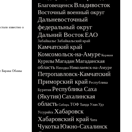
Владивосток
Благовещенск
Восточный военный округ
Дальневосточный
федеральный округ
стало известно о
Дальний Восток
ЕАО
Забайкалье
Забайкальский край
Камчатский край
Комсомольск-на-Амуре
Корякия
Магадан
Магаданская
Курилы
область
Николаевск-на-Амуре
Находка
е Барака Обамы
Петропавловск-Камчатский
Приморский край
Республика
Республика Саха
Бурятия
(Якутия)
Сахалинская
область
ТОФ
Тында
Улан-Удэ
Сибирь
Хабаровск
Уссурийск
Хабаровский край
Чита
Чукотка
Южно-Сахалинск