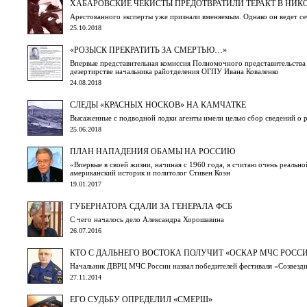
ХАБАРОВСКИЕ ЧЕКИСТЫ ПРЕДОТВРАТИЛИ ТЕРАКТ В НИК
Арестованного эксперты уже признали вменяемым. Однако он ведет себ
25.10.2018
«РОЗЫСК ПРЕКРАТИТЬ ЗА СМЕРТЬЮ…»
Впервые представительная комиссия Полномочного представительства 
дезертирстве начальника райотделения ОГПУ Ивана Коваленко
24.08.2018
СЛЕДЫ «КРАСНЫХ НОСКОВ» НА КАМЧАТКЕ
Высаженные с подводной лодки агенты имели целью сбор сведений о 
25.06.2018
ПЛАН НАПАДЕНИЯ ОБАМЫ НА РОССИЮ
«Впервые в своей жизни, начиная с 1960 года, я считаю очень реаль
американский историк и политолог Стивен Коэн
19.01.2017
ГУБЕРНАТОРА СДАЛИ ЗА ГЕНЕРАЛА ФСБ
С чего началось дело Александра Хорошавина
26.07.2016
КТО С ДАЛЬНЕГО ВОСТОКА ПОЛУЧИТ «ОСКАР МЧС РОССИ
Начальник ДВРЦ МЧС России назвал победителей фестиваля «Созвезди
27.11.2014
ЕГО СУДЬБУ ОПРЕДЕЛИЛ «СМЕРШ»