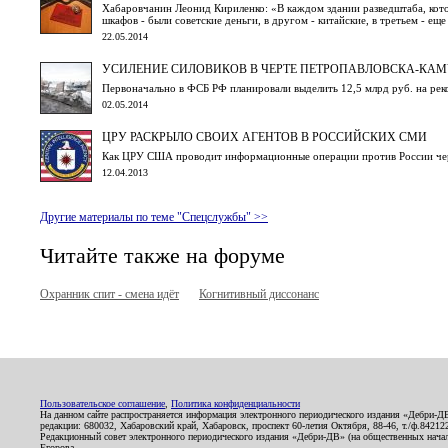
Хабаровчанин Леонид Кириленко: «В каждом здании разведштаба, котор
шкафов - были советские деньги, в другом - китайские, в третьем - еще 
22.05.2014
УСИЛЕНИЕ СИЛОВИКОВ В ЧЕРТЕ ПЕТРОПАВЛОВСКА-КА
Первоначально в ФСБ РФ планировали выделить 12,5 млрд руб. на рек
02.05.2014
ЦРУ РАСКРЫЛО СВОИХ АГЕНТОВ В РОССИЙСКИХ СМИ
Как ЦРУ США проводит информационные операции против России чер
12.04.2013
Другие материалы по теме "Спецслужбы" >>
Читайте также на форуме
Охранник спит - смена идёт
Когнитивный диссонанс
Пользовательское соглашение
,
Политика конфиденциальности
На данном сайте распространяется информация электронного периодического издания «Дебри-Д
редакции: 680032, Хабаровский край, Хабаровск, проспект 60-летия Октября, 88-46, т./ф.8421
Редакционный совет электронного периодического издания «Дебри-ДВ» (на общественных нач
Егорова