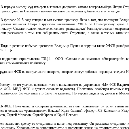
В первую очередь суд намерен вызвать и допросить самого генерал-майора Игоря Стру
происходило на Сахалине и почему местные бизнесмены добивались его перевода.
В феврале 2015 года генерал и сам сменил прописку. Дело в том, что президент Влад
указом назначил Игоря Стручкова начальником УФСБ по Приморскому краю. Г
покинул Сахалин только после того, как все “решальщики” были арестованы и отправл
они рассказали о том, как собирались снять Стручкова, а также о тесных отноше
. Тогда в регионе побывал президент Владимир Путин и поручил главе УФСБ разобра
кой ТЭЦ-1.
-подрядчик строительства ТЭЦ-1 - ООО «Сахалинская компания «Энергострой», ко
и и его компаньоны по бизнесу.
рудников ФСБ из центрального аппарата, которые смогут добиться перевода генерала 
 Москву, где им удалось познакомиться с полковником из управления «М» ФСБ Влади
ков ФСБ, МВД, ФСО и других силовых ведомств). Полковник пообещал помочь с пе
Сахалинским бизнесменам это было по карману. По версии следствия, деньги в Москв
Б ФСБ. Пока чекисты собирали доказательства вины полковника, он успел выйти на
лись и остальные «решальщики»: Николай Кран, бывший офицер ФСБ Константин Увар
хеев, Сергей Морозов, Сергей Орлов и Юрий Некраш.
н, заключил сделку со следствием и попал под госзащиту. Он рассказал следствию, к
лександру Хорошавину за покровительство и получение заказа на строительство энерг