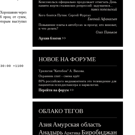
Комсомольск официально продолжает отмечать День
памяти жертв сталинских репрессий: задумаемся...
павел попельский
 Хорошавин через
Кого боится Путин: Сергей Фургал
6 проц. от сумм,
Евгений Афанасьев
которым выступил
Повышение платы в автобусах за проезд: кто виноват,
и что делать?
Олег Паньков
Архив блогов >>
НОВОЕ НА ФОРУМЕ
:30:00 +1100
Трилогия "Китобои" А. Вахова.
Охранник спит - смена идёт
80% российского медиаконтента это телевидение для
пациентов психдиспансера и наркологии.
Перейти на форум >>
ОБЛАКО ТЕГОВ
Азия
Амурская область
Биробиджан
Анадырь
Арктика