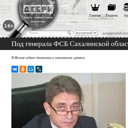
Главная
Разделы
Ар
расширенный пои
Под генерала ФСБ Сахалинской облас
В Москве судят столичных и сахалинских «решал»