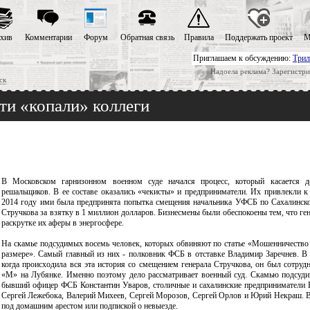
хив
Комментарии
Форум
Обратная связь
Правила
Поддержать проект
М
Приглашаем к обсуждению:
Трил
Надоела реклама? Зарегистри
ск
ти «копали» коллеги
В Московском гарнизонном военном суде начался процесс, который касается д
решальщиков. В ее составе оказались «чекисты» и предприниматели. Их привлекли к с
2014 году ими была предпринята попытка смещения начальника УФСБ по Сахалинск
Стручкова за взятку в 1 миллион долларов. Бизнесмены были обеспокоены тем, что ге
раскрутке их аферы в энергосфере.
На скамье подсудимых восемь человек, которых обвиняют по статье «Мошенничество
размере». Самый главный из них - полковник ФСБ в отставке Владимир Заречнев. В 
когда происходила вся эта история со смещением генерала Стручкова, он был сотруд
«М» на Лубянке. Именно поэтому дело рассматривает военный суд. Скамью подсуд
бывший офицер ФСБ Константин Уваров, столичные и сахалинские предприниматели 
Сергей Лежебока, Валерий Михеев, Сергей Морозов, Сергей Орлов и Юрий Некраш. В
под домашним арестом или подпиской о невыезде.