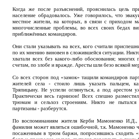
Когда же после разъяснений, прояснилась цель пр
население обрадовалось. Уже говорилось, что эвак
местное жители, на которых, в связи с приходом м
многочисленные проблемы, во всех своих бедах ви
приближённых командиров.
Они стали указывать на всех, кого считали приспеш
по их мнению виновен в сложившейся ситуации. Никто
хватали всех без какого-либо обоснования; многих 
счетам, по злобе и вражде. Аресты шли безо всякой ме
Со всех сторон под «замок» тащили командиров парт
жителей села - стоило лишь указать пальцем, к
Тряпицыну. Не успели оглянуться, а под арестом у
Практически весь гарнизон! Всех спешно размести
трюмам и сельхоз строениям. Никто не пытался 
партизаны - разберутся.
По воспоминаниям жителя Керби Мамоненко И.Д., т
фамилия может являться ошибочной, т.к. Мамоненко ч
посаженным в трюм баржи, попросившись сходить «