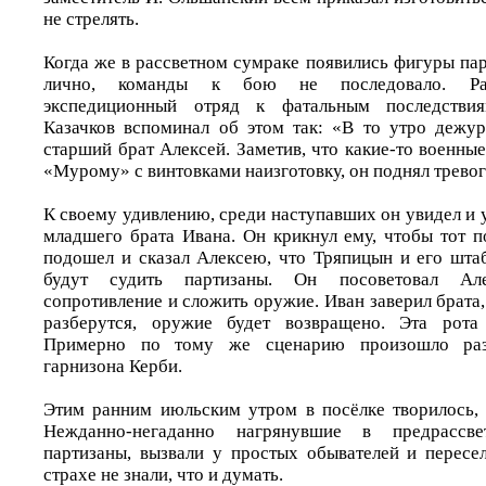
не стрелять.
Когда же в рассветном сумраке появились фигуры пар
лично, команды к бою не последовало. Рас
экспедиционный отряд к фатальным последстви
Казачков вспоминал об этом так: «В то утро дежу
старший брат Алексей. Заметив, что какие-то военн
«Мурому» с винтовками наизготовку, он поднял тревог
К своему удивлению, среди наступавших он увидел и 
младшего брата Ивана. Он крикнул ему, чтобы тот 
подошел и сказал Алексею, что Тряпицын и его шта
будут судить партизаны. Он посоветовал Ал
сопротивление и сложить оружие. Иван заверил брата, 
разберутся, оружие будет возвращено. Эта рота
Примерно по тому же сценарию произошло раз
гарнизона Керби.
Этим ранним июльским утром в посёлке творилось, 
Нежданно-негаданно нагрянувшие в предрассв
партизаны, вызвали у простых обывателей и пересе
страхе не знали, что и думать.