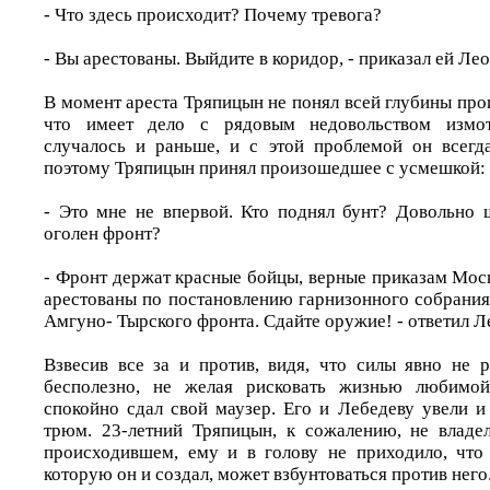
- Что здесь происходит? Почему тревога?
- Вы арестованы. Выйдите в коридор, - приказал ей Ле
В момент ареста Тряпицын не понял всей глубины пр
что имеет дело с рядовым недовольством измот
случалось и раньше, и с этой проблемой он всегд
поэтому Тряпицын принял произошедшее с усмешкой:
- Это мне не впервой. Кто поднял бунт? Довольно
оголен фронт?
- Фронт держат красные бойцы, верные приказам Мос
арестованы по постановлению гарнизонного собрания
Амгуно- Тырского фронта. Сдайте оружие! - ответил Л
Взвесив все за и против, видя, что силы явно не 
бесполезно, не желая рисковать жизнью любимо
спокойно сдал свой маузер. Его и Лебедеву увели и
трюм. 23-летний Тряпицын, к сожалению, не владе
происходившем, ему и в голову не приходило, что
которую он и создал, может взбунтоваться против него