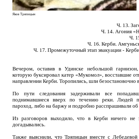
Яков Тряпицын
Ч. 13. За
Ч. 14. Агония 
Ч. 
Ч. 16. Керби. Амгуньс
Ч. 17. Промежуточный этап эвакуации - Керб
Вечером, оставив в Удинске небольшой гарнизон
которую буксировал катер «Мукомол», восставшие от
направлении Керби. Торопились, шли безостановочно 
По пути следования задерживали все попадав
поднимавшиеся вверх по течению реки. Людей п
пароход, либо на баржу и подробно расспрашивали об 
Из разговоров выходило, что в Керби ничего не
догадывались.
Также выяснили, что Тряпицын вместе с Лебедевой