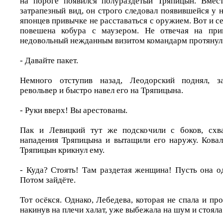
на пороге появился полураздетый Тряпицын. Вмест
затрапезный вид, он строго следовал появившейся у 
японцев привычке не расставаться с оружием. Вот и се
повешена кобура с маузером. Не отвечая на прив
недовольный нежданным визитом командарм протянул 
- Давайте пакет.
Немного отступив назад, Леодорский поднял, за
револьвер и быстро навел его на Тряпицына.
- Руки вверх! Вы арестованы.
Пак и Левицкий тут же подскочили с боков, схв
нападения Тряпицына и вытащили его наружу. Ковал
Тряпицын крикнул ему.
- Куда? Стоять! Там раздетая женщина! Пусть она о
Потом зайдёте.
Тот осёкся. Однако, Лебедева, которая не спала и про
накинув на плечи халат, уже выбежала на шум и стояла