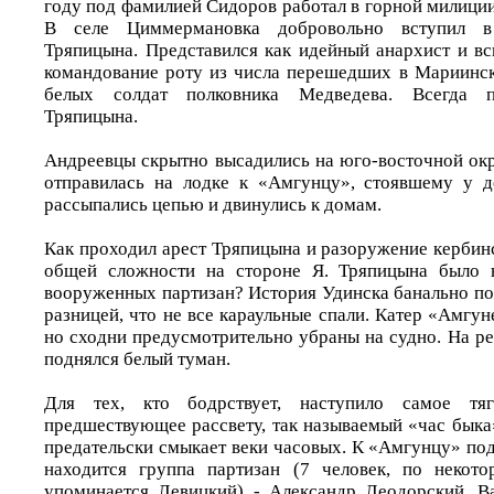
году под фамилией Сидоров работал в горной милици
В селе Циммермановка добровольно вступил в
Тряпицына. Представился как идейный анархист и вс
командование роту из числа перешедших в Мариинск
белых солдат полковника Медведева. Всегда п
Тряпицына.
Андреевцы скрытно высадились на юго-восточной окр
отправилась на лодке к «Амгунцу», стоявшему у д
рассыпались цепью и двинулись к домам.
Как проходил арест Тряпицына и разоружение кербинс
общей сложности на стороне Я. Тряпицына было 
вооруженных партизан? История Удинска банально пов
разницей, что не все караульные спали. Катер «Амгуне
но сходни предусмотрительно убраны на судно. На ре
поднялся белый туман.
Для тех, кто бодрствует, наступило самое тяг
предшествующее рассвету, так называемый «час быка»
предательски смыкает веки часовых. К «Амгунцу» под
находится группа партизан (7 человек, по неко
упоминается Левицкий) - Александр Леодорский, В