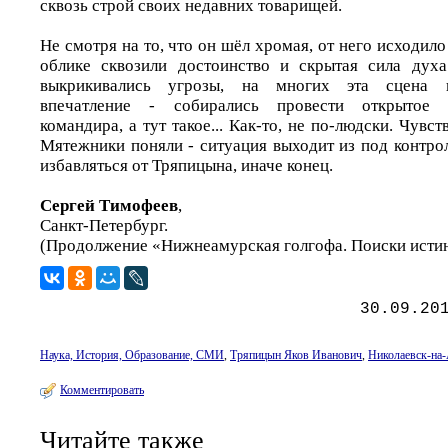
сквозь строй своих недавних товарищей.
Не смотря на то, что он шёл хромая, от него исходило
облике сквозили достоинство и скрытая сила духа
выкрикивались угрозы, на многих эта сцена п
впечатление - собирались провести открытое 
командира, а тут такое... Как-то, не по-людски. Чувс
Мятежники поняли - ситуация выходит из под контро
избавляться от Тряпицына, иначе конец.
Сергей Тимофеев
,
Санкт-Петербург.
(Продолжение «Нижнеамурская голгофа. Поиски истин
30.09.20
Наука, История, Образование, СМИ
,
Тряпицын Яков Иванович
,
Николаевск-на
Комментировать
Читайте также