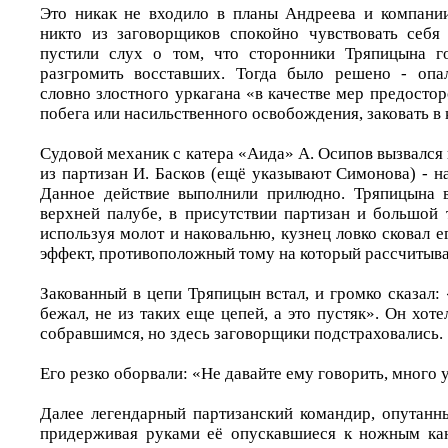
Это никак не входило в планы Андреева и компани
никто из заговорщиков спокойно чувствовать себя
пустили слух о том, что сторонники Тряпицына го
разгромить восставших. Тогда было решено - опа
словно злостного уркагана «в качестве мер предосто
побега или насильственного освобождения, заковать в
Судовой механик с катера «Аида» А. Осипов вызвался и
из партизан И. Басков (ещё указывают Симонова) - н
Данное действие выполнили прилюдно. Тряпицына 
верхней палубе, в присутствии партизан и большой 
используя молот и наковальню, кузнец ловко сковал е
эффект, противоположный тому на который рассчитыв
Закованный в цепи Тряпицын встал, и громко сказал: 
бежал, не из таких еще цепей, а это пустяк». Он хоте
собравшимся, но здесь заговорщики подстраховались.
Его резко оборвали: «Не давайте ему говорить, много 
Далее легендарный партизанский командир, опутанн
придерживая руками её опускавшиеся к ножным кан