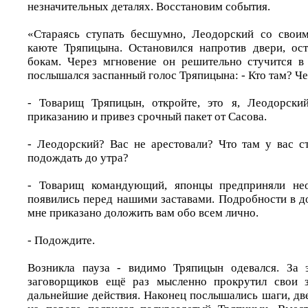
незначительных деталях. Восстановим события.
«Стараясь ступать бесшумно, Леодорский со свои
каюте Тряпицына. Остановился напротив двери, ос
бокам. Через мгновение он решительно стучится в
послышался заспанный голос Тряпицына: - Кто там? Че
- Товарищ Тряпицын, откройте, это я, Леодорск
приказанию и привез срочный пакет от Сасова.
- Леодорский? Вас не арестовали? Что там у вас ст
подождать до утра?
- Товарищ командующий, японцы предприняли не
появились перед нашими заставами. Подробности в д
мне приказано доложить вам обо всем лично.
- Подождите.
Возникла пауза - видимо Тряпицын одевался. За 
заговорщиков ещё раз мысленно прокрутил свои з
дальнейшие действия. Наконец послышались шаги, дв