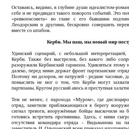
Оставаясь, видимо, в глубине души идеалистом-роман
себе и не предвидел такого поворота событий. Это п
«реввоенсовета» во главе с его бывшими подчи
Леодорским и другими, бескровно совершить перев
вместе со штабом.
Керби. Мы наш, мы новый мир постр
Удинский сценарий, с небольшой интерпретацией, 
Керби. Также без выстрелов, без какого либо сопр
разоружили Кербинский гарнизон. Удивляться этому 
далеко, перед ними держат фронт партизанские отряд
Поэтому ни дозоров, не патрулей - редкие часовые, да
помыслить не мог о том, что Керби могут захват
партизаны. Кругом русский авось и преступная халатн
Тем не менее, с парохода «Муром», где дислоциро
отряд, заметили приближающихся к берегу вооруже
сигнал тревоги, вооружённые бойцы выскочили на бе
готовясь встретить противника. Здесь, с ними сыг
отсутствия командира отряда - Видьманова на п
заместитель И. Ольшанский всем приказал изготовить