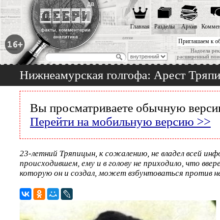
Главная
Разделы
Архив
Коммен
Приглашаем к о
Надоела рек
расширенный пои
Нижнеамурская голгофа: Арест Тряпи
Вы просматриваете обычную версию
Перейти на мобильную версию >>
23-летний Тряпицын, к сожалению, не владел всей ин
происходившем, ему и в голову не приходило, что ввер
которую он и создал, может взбунтоваться против не