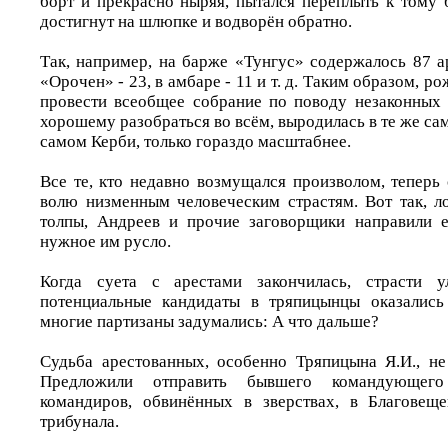
борт и прекрасно ныряя, пытался переплыть к тому 
достигнут на шлюпке и водворён обратно.
Так, например, на барже «Тунгус» содержалось 87 а
«Орочен» - 23, в амбаре - 11 и т. д. Таким образом, р
провести всеобщее собрание по поводу незаконных 
хорошему разобраться во всём, выродилась в те же сам
самом Керби, только гораздо масштабнее.
Все те, кто недавно возмущался произволом, теперь
волю низменным человеческим страстям. Вот так, л
толпы, Андреев и прочие заговорщики направили 
нужное им русло.
Когда суета с арестами закончилась, страсти у
потенциальные кандидаты в тряпицынцы оказались
многие партизаны задумались: А что дальше?
Судьба арестованных, особенно Тряпицына Я.И., не
Предложили отправить бывшего командующег
командиров, обвинённых в зверствах, в Благовеще
трибунала.