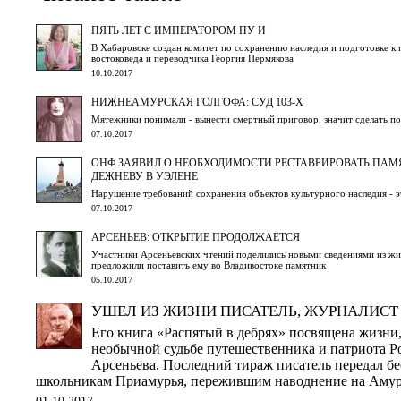
ПЯТЬ ЛЕТ С ИМПЕРАТОРОМ ПУ И
В Хабаровске создан комитет по сохранению наследия и подготовке к
востоковеда и переводчика Георгия Пермякова
10.10.2017
НИЖНЕАМУРСКАЯ ГОЛГОФА: СУД 103-Х
Мятежники понимали - вынести смертный приговор, значит сделать пол
07.10.2017
ОНФ ЗАЯВИЛ О НЕОБХОДИМОСТИ РЕСТАВРИРОВАТЬ ПА
ДЕЖНЕВУ В УЭЛЕНЕ
Нарушение требований сохранения объектов культурного наследия - э
07.10.2017
АРСЕНЬЕВ: ОТКРЫТИЕ ПРОДОЛЖАЕТСЯ
Участники Арсеньевских чтений поделились новыми сведениями из жи
предложили поставить ему во Владивостоке памятник
05.10.2017
УШЕЛ ИЗ ЖИЗНИ ПИСАТЕЛЬ, ЖУРНАЛИС
Его книга «Распятый в дебрях» посвящена жизни,
необычной судьбе путешественника и патриота 
Арсеньева. Последний тираж писатель передал бе
школьникам Приамурья, пережившим наводнение на Аму
01.10.2017