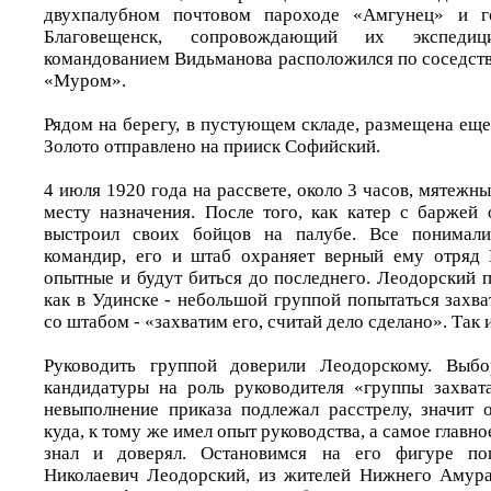
двухпалубном почтовом пароходе «Амгунец» и го
Благовещенск, сопровождающий их экспеди
командованием Видьманова расположился по соседств
«Муром».
Рядом на берегу, в пустующем складе, размещена еще
Золото отправлено на прииск Софийский.
4 июля 1920 года на рассвете, около 3 часов, мятежн
месту назначения. После того, как катер с баржей 
выстроил своих бойцов на палубе. Все понимали
командир, его и штаб охраняет верный ему отряд 
опытные и будут биться до последнего. Леодорский 
как в Удинске - небольшой группой попытаться захв
со штабом - «захватим его, считай дело сделано». Так 
Руководить группой доверили Леодорскому. Выбо
кандидатуры на роль руководителя «группы захват
невыполнение приказа подлежал расстрелу, значит 
куда, к тому же имел опыт руководства, а самое главн
знал и доверял. Остановимся на его фигуре поп
Николаевич Леодорский, из жителей Нижнего Амура