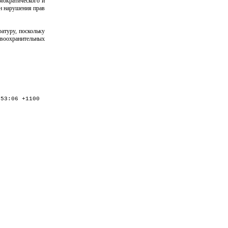
мократического и
ин нарушения прав
атуру, поскольку
авоохранительных
:53:06 +1100