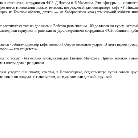
ело в отношении сотрудников ФСБ Д.Носова и Е.Малахова. Эти офицеры — слушател
реваются в нанесении тяжких телесных повреждений администратору кафе «У Никола
ирск из Томской области, другой — из Хабаровского края) темнокожий кубинец лиши
ут рассчитаться только долларами. Роберто разменял им 100 долларов по курсу, котор
рразведчики вернулись и, размахивая удостоверениями сотрудников ФСБ, обвинили куб
тался «отбить» директор кафе, нанесли Роберто несколько ударов. В итоге парень (отец
торой — как свидетель».
судя по всему, - без особых последствий для Евгения Малахова. Причем никаких вывод
, мы имеем дело с рецидивом.
уем угадать: они скажут, что там, в Новосибирске, бедного негра лупил совсем дру
твенников он нападал не с автоматом, а с муляжом или детской игрушкой.
.