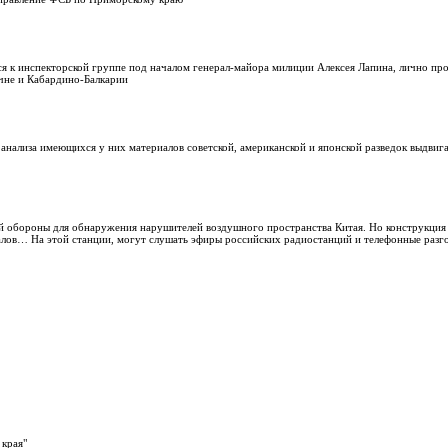
 к инспекторской группе под началом генерал-майора милиции Алексея Лапина, лично про
ечне и Кабардино-Балкарии
 анализа имеющихся у них материалов советской, американской и японской разведок выдви
й обороны для обнаружения нарушителей воздушного пространства Китая. Но конструкция
налов… На этой станции, могут слушать эфиры российских радиостанций и телефонные разг
 края"