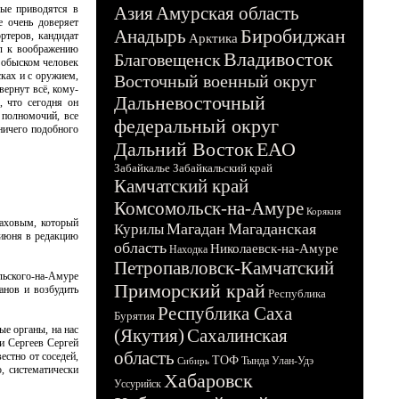
рые приводятся в
Азия
Амурская область
е очень доверяет
Биробиджан
Анадырь
ртеров, кандидат
Арктика
ал к воображению
Владивосток
Благовещенск
с обыском человек
сках и с оружием,
Восточный военный округ
вернут всё, кому-
Дальневосточный
 что сегодня он
 полномочий, все
федеральный округ
 ничего подобного
Дальний Восток
ЕАО
Забайкалье
Забайкальский край
Камчатский край
Комсомольск-на-Амуре
Корякия
лаховым, который
Магадан
Магаданская
Курилы
 июня в редакцию
область
Николаевск-на-Амуре
Находка
Петропавловск-Камчатский
льского-на-Амуре
Приморский край
анов и возбудить
Республика
Республика Саха
Бурятия
ые органы, на нас
(Якутия)
Сахалинская
и Сергеев Сергей
область
естно от соседей,
ТОФ
Тында
Улан-Удэ
Сибирь
, систематически
Хабаровск
Уссурийск