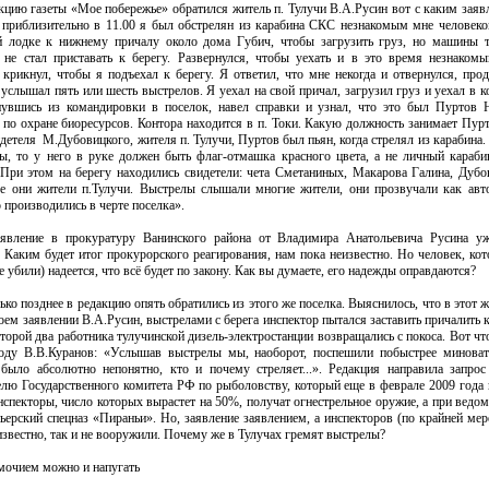
кцию газеты «Мое побережье» обратился житель п. Тулучи В.А.Русин вот с каким заяв
, приблизительно в 11.00 я был обстрелян из карабина СКС незнакомым мне человеко
й лодке к нижнему причалу около дома Губич, чтобы загрузить груз, но машины т
 не стал приставать к берегу. Развернулся, чтобы уехать и в это время незнаком
крикнул, чтобы я подъехал к берегу. Я ответил, что мне некогда и отвернулся, прод
 услышал пять или шесть выстрелов. Я уехал на свой причал, загрузил груз и уехал в 
нувшись из командировки в поселок, навел справки и узнал, что это был Пуртов
 по охране биоресурсов. Контора находится в п. Токи. Какую должность занимает Пур
детеля М.Дубовицкого, жителя п. Тулучи, Пуртов был пьян, когда стрелял из карабина.
ы, то у него в руке должен быть флаг-отмашка красного цвета, а не личный караб
 При этом на берегу находились свидетели: чета Сметаниных, Макарова Галина, Дуб
се они жители п.Тулучи. Выстрелы слышали многие жители, они прозвучали как авт
 производились в черте поселка».
явление в прокуратуру Ванинского района от Владимира Анатольевича Русина уж
 Каким будет итог прокурорского реагирования, нам пока неизвестно. Но человек, ко
не убили) надеется, что всё будет по закону. Как вы думаете, его надежды оправдаются?
ько позднее в редакцию опять обратились из этого же поселка. Выяснилось, что в этот ж
оем заявлении В.А.Русин, выстрелами с берега инспектор пытался заставить причалить 
оторой два работника тулучинской дизель-электростанции возвращались с покоса. Вот чт
оду В.В.Куранов: «Услышав выстрелы мы, наоборот, поспешили побыстрее миноват
 было абсолютно непонятно, кто и почему стреляет...». Редакция направила запро
лю Государственного комитета РФ по рыболовству, который еще в феврале 2009 года 
спекторы, число которых вырастет на 50%, получат огнестрельное оружие, а при ведом
ьерский спецназ «Пираньи». Но, заявление заявлением, а инспекторов (по крайней ме
 известно, так и не вооружили. Почему же в Тулучах гремят выстрелы?
очием можно и напугать