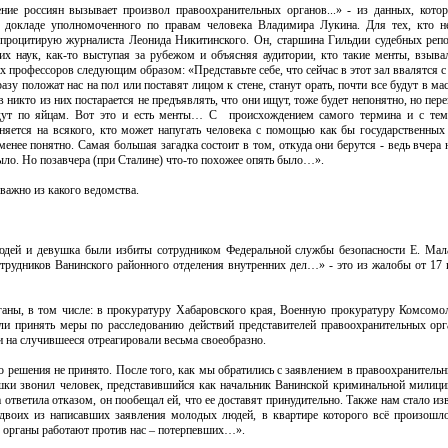
ние россиян вызывает произвол правоохранительных органов...» - из данных, кото
 докладе уполномоченного по правам человека Владимира Лукина. Для тех, кто н
 процитирую журналиста Леонида Никитинского. Он, старшина Гильдии судебных репо
их наук, как-то выступая за рубежом и объясняя аудитории, кто такие менты, взыв
х профессоров следующим образом: «Представьте себе, что сейчас в этот зал ввалятся 
разу положат нас на пол или поставят лицом к стене, станут орать, почти все будут в ма
 никто из них постарается не предъявлять, что они ищут, тоже будет непонятно, но пере
дут по яйцам. Вот это и есть менты… С происхождением самого термина и с тем,
аняется на всякого, кто может напугать человека с помощью как бы государственных
менее понятно. Самая большая загадка состоит в том, откуда они берутся - ведь вчера
ыло. Но позавчера (при Сталине) что-то похожее опять было…».
еважно из какого ведомства.
людей и девушка были избиты сотрудником Федеральной службы безопасности Е. Ма
сотрудников Ванинского районного отделения внутренних дел…» - это из жалобы от 17
ганы, в том числе: в прокуратуру Хабаровского края, Военную прокуратуру Комсомо
 принять меры по расследованию действий представителей правоохранительных орг
 на случившееся отреагировали весьма своеобразно.
о решения не принято. После того, как мы обратились с заявлением в правоохранительн
шки звонил человек, представившийся как начальник Ванинской криминальной милици
ответила отказом, он пообещал ей, что ее доставят принудительно. Также нам стало изв
 двоих из написавших заявления молодых людей, в квартире которого всё произошло
 органы работают против нас – потерпевших…».