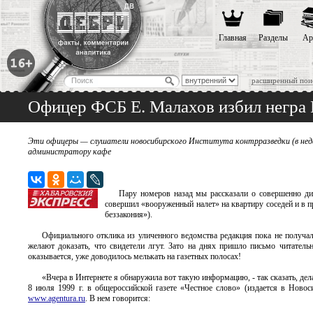
Главная
Разделы
Ар
расширенный пои
Офицер ФСБ Е. Малахов избил негра
Эти офицеры — слушатели новосибирского Института контрразведки (в нед
администратору кафе
Пару номеров назад мы рассказали о совершенно ди
совершил «вооруженный налет» на квартиру соседей и в 
беззакония»).
Официального отклика из уличенного ведомства редакция пока не получал
желают доказать, что свидетели лгут. Зато на днях пришло письмо читатель
оказывается, уже доводилось мелькать на газетных полосах!
«Вчера в Интернете я обнаружила вот такую информацию, - так сказать, дел
8 июля 1999 г. в общероссийской газете «Честное слово» (издается в Ново
www.agentura.ru
. В нем говорится: