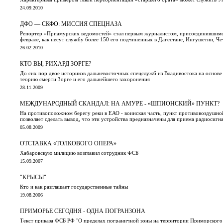
24.09.2010
ДФО — СКФО: МИССИЯ СПЕЦНАЗА
Репортер «Приамурских ведомостей» стал первым журналистом, присоединившимся
феврале, как несут службу более 150 его подчиненных в Дагестане, Ингушетии, Ч
26.02.2010
КТО ВЫ, РИХАРД ЗОРГЕ?
До сих пор двое историков дальневосточных спецслужб из Владивостока на основе
теорию смерти Зорге и его дальнейшего захоронения
28.11.2009
МЕЖДУНАРОДНЫЙ СКАНДАЛ: НА АМУРЕ - «ШПИОНСКИЙ» ПУНКТ?
На противоположном берегу реки в ЕАО - воинская часть, пункт противовоздушно
позволяет сделать вывод, что эти устройства предназначены для приема радиосиг
05.08.2009
ОТСТАВКА «ТОЛКОВОГО ОПЕРА»
Хабаровскую милицию возглавил сотрудник ФСБ
15.09.2007
"КРЫСЫ"
Кто и как разглашает государственные тайны
19.08.2006
ПРИМОРЬЕ СЕГОДНЯ - ОДНА ПОГРАНЗОНА
Текст приказа ФСБ РФ "О пределах пограничной зоны на территории Приморского