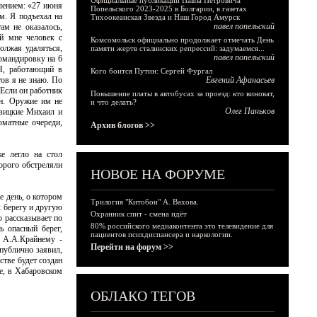
Официальные публикации Павла Петровича
лением: «27 июня
Попельского 2023-2025 в Болгарии, в газетах
м. Я подъехал на
Тихоокеанская Звезда и Наш Город Амурск
павел попельский
ам не оказалось,
ый мне человек с
Комсомольск официально продолжает отмечать День
олжая удаляться,
памяти жертв сталинских репрессий: задумаемся...
павел попельский
командировку на 6
 Н, работающий в
Кого боится Путин: Сергей Фургал
тов я не знаю. По
Евгений Афанасьев
 Если он работник
Повышение платы в автобусах за проезд: кто виноват,
ин. Оружие им не
и что делать?
Олег Паньков
овицкие Михаил и
оматные очереди,
Архив блогов >>
е легло на стол
торого обстреляли
НОВОЕ НА ФОРУМЕ
е день, о котором
Трилогия "Китобои" А. Вахова.
к берегу и другую
Охранник спит - смена идёт
о рассказывает по
80% российского медиаконтента это телевидение для
ь опасный берег,
пациентов психдиспансера и наркологии.
с А.А.Крайнему -
Перейти на форум >>
публично заявил,
стве будет создан
ре, в Хабаровском
ОБЛАКО ТЕГОВ