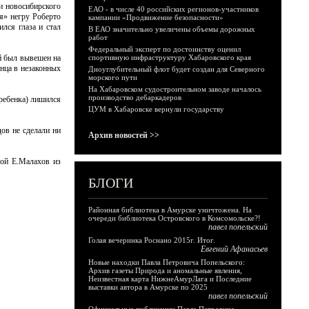
и новосибирского
ЕАО - в числе 40 российских регионов-участников
я» негру Роберто
кампании «Продвижение безопасности»
лся глаза и стал
В ЕАО значительно увеличены объемы дорожных
работ
Федеральный эксперт по достоинству оценил
ый был вывешен на
спортивную инфраструктуру Хабаровского края
инца в незаконных
Дноуглубительный флот будет создан для Северного
морского пути
На Хабаровском судостроительном заводе началось
производство дебаркадеров
 ребенка) лишился
ЦУМ в Хабаровске вернули государству
ов не сделали ни
Архив новостей >>
гой Е.Малахов из
БЛОГИ
Районная библиотека в Амурске уничтожена. На
очереди библиотека Островского в Комсомольске?!
павел попельский
Голая вечеринка Роснано 2015г. Итог.
Евгений Афанасьев
Новые находки Павла Петровича Попельского:
Архив газеты Природа и аномальные явления,
Неизвестная карта НижнеАмурЛага и Последние
выставки автора в Амурске по 2025
павел попельский