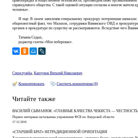
правопорядка и общественной безопасности, противодействию организованной 
справедливого общества. С такой оценкой ситуации согласны и многие жители к
человека».
И еще. В своем заявлении генеральному прокурору потерпевшие написали:
общеизвестный факт, что Малахов, сотрудники Ванинского ОВД и прокуратур
органов в прокуратуре по существу не рассматриваются. Вследствие чего Ванин
Татьяна Седых,
редактор газеты «Мое побережье».
Спецслужбы
,
Каплунов Виталий Николаевич
Комментировать
Смотреть комментарии (8)
Читайте также
ВАСИЛИЙ СЫМАНЮК: «ГЛАВНЫЕ КАЧЕСТВА ЧЕКИСТА — ЧЕСТНОСТЬ
Первое интервью начальника управления ФСБ по Амурской области
17.12.2010
«СТАРШИЙ БРАТ» НЕТРАДИЦИОННОЙ ОРИЕНТАЦИИ
Характерным примером такой переориентации «старшего брата» может служить 