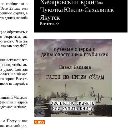
Хабаровский край
Чита
е по сообщению о
Чукотка
Южно-Сахалинск
 Зато 25 мая они
оенного округа, а
Якутск
что данная жалоба
Все теги >>
цию обратились с
тся открытым, мы
органов». Что же
и начальнику ФСБ
ли и сказали, что
казано, чтобы мы
в руках. Сначала
ырвался и выбежал
го парня. Все это
ного из парней, а
х вышла и Малахов
 фамилии и адреса
ыдержал и сказал,
и на Пасху и как
ов, или наоборот,