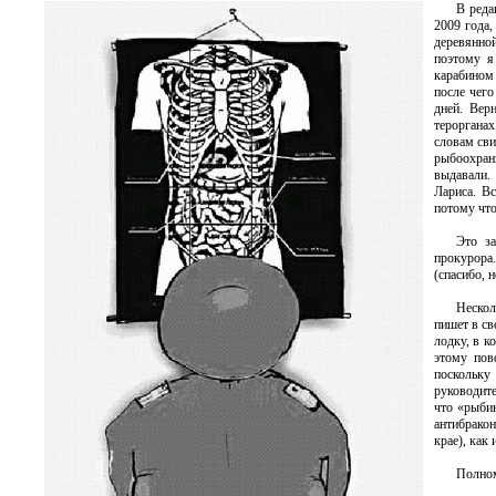
В реда
2009 года
деревянно
поэтому я
карабином 
после чего
дней. Вер
терорганах
словам сви
рыбоохран
выдавали.
Лариса. В
потому что
Это за
прокурора.
(спасибо, 
Нескол
пишет в св
лодку, в к
этому пов
поскольку
руководите
что «рыбин
антибракон
крае), как
Полном