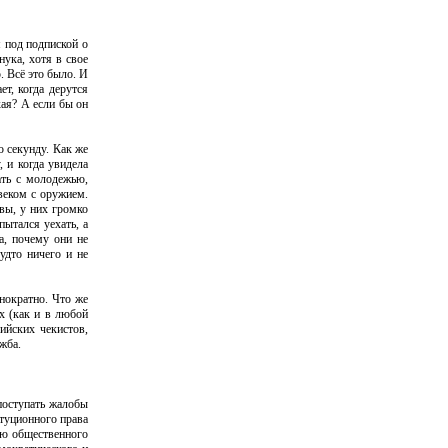
я под подпиской о
ука, хотя в свое
. Всё это было. И
т, когда дерутся
кая? А если бы он
 секунду. Как же
, и когда увидела
ать с молодежью,
овеком с оружием.
авы, у них громко
пытался уехать, а
а, почему они не
удто ничего и не
нократно. Что же
х (как и в любой
ийских чекистов,
жба.
поступать жалобы
туционного права
ию общественного