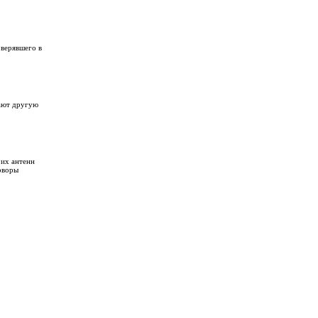
верявшего в
гают другую
 их антенн
оворы