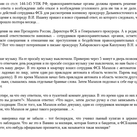
твии со ст.ст. 144-145 УПК РФ, правоохранительные органы должны принять решени
ответа о возбуждении либо отказе в возбуждении уголовного дела им так и не дали.
сти действий сотрудника ФСБ для рассмотрения военному прокурору Дальневосточного в
щение к полпреду В.И. Ишаеву пришел и вовсе странный ответ, из которого следовало, 
р прошло полтора месяца…
щения на имя Президента России, Директора ФСБ и Генерального прокурора. А в редак
овной ответственности виновных – сотрудников правоохранительных органов, остае
факте совершения в отношении нас преступления и бездействия правоохранительных 
? Вот что пишут потерпевшие в письме прокурору Хабаровского края Каплунову В.Н. 
тише музыку. На ее просьбу музыку выключили. Примерно через 5 минут в дверь позвони
то отмечаем день рождения и по просьбе соседки музыку уже выключили, но нам было с
ять вашу дверь». В это время в квартиру вошел сотрудник ФСБ Малахов с автоматом 
ры ладонью по лицу, затем один раз прикладом автомата в область челюсти. Парень в
далеку). В это время Малахов начал бить прикладом автомата в область челюсти друго
 пьян, слышались лишь отдельные бранные слова. Затем Малахов подозвал к себе еще од
т.
ртире, на что ему ответили, что в туалетной комнате девушки. В это время одна из ни
Что вы делаете?». Малахов ответил: «Что надо», затем достал ручку и стал записывать
сходящим. После того, как Малахов избил девушку, один из сотрудников милиции не в
оря, что Малахов не давал такого разрешения…».
ы наверняка еще не забыли – тот беспорядок, что учинил пьяный хулиган в церкв
то наблюдали. Что же это в Ванино за милиция, которая боится и бандитов, и ФСБэшник
аете, кто-нибудь официально признается, как называется такая милиция?