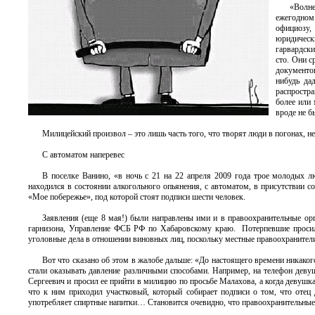
«Волне
ежегодном
официозу,
юридическ
гарвардски
сто. Они с
документов
нибудь да
распростр
более или 
вроде не б
Милицейский произвол – это лишь часть того, что творят люди в погонах, н
С автоматом наперевес
В поселке Ванино, «в ночь с 21 на 22 апреля 2009 года трое молодых 
находился в состоянии алкогольного опьянения, с автоматом, в присутствии 
«Мое побережье», под которой стоят подписи шести человек.
Заявления (еще 8 мая!) были направлены ими и в правоохранительные ор
гарнизона, Управление ФСБ РФ по Хабаровскому краю. Потерпевшие просили
уголовные дела в отношении виновных лиц, поскольку местные правоохранители
Вот что сказано об этом в жалобе дальше: «До настоящего времени никаког
стали оказывать давление различными способами. Например, на телефон деву
Сергеевич и просил ее прийти в милицию по просьбе Малахова, а когда девушка 
что к ним приходил участковый, который собирает подписи о том, что отец
употребляет спиртные напитки… Становится очевидно, что правоохранительные