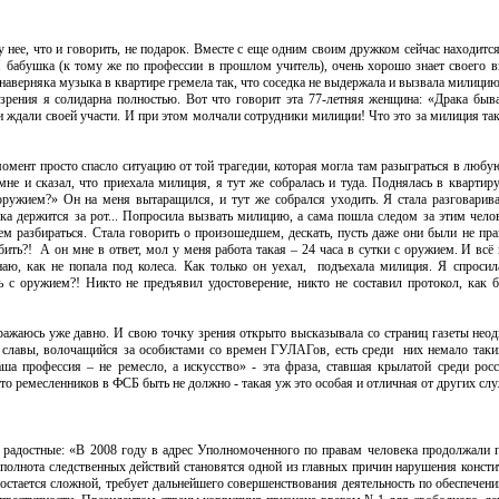
 нее, что и говорить, не подарок. Вместе с еще одним своим дружком сейчас находитс
И бабушка (к тому же по профессии в прошлом учитель), очень хорошо знает своего вн
аверняка музыка в квартире гремела так, что соседка не выдержала и вызвала милицию
зрения я солидарна полностью. Вот что говорит эта 77-летняя женщина: «Драка бывае
 и ждали своей участи. И при этом молчали сотрудники милиции! Что это за милиция та
ент просто спасло ситуацию от той трагедии, которая могла там разыграться в любую
не и сказал, что приехала милиция, я тут же собралась и туда. Поднялась в квартиру
оружием?» Он на меня вытаращился, и тут же собрался уходить. Я стала разговарив
шка держится за рот... Попросила вызвать милицию, а сама пошла следом за этим чел
дем разбираться. Стала говорить о произошедшем, дескать, пусть даже они были не пр
ть?! А он мне в ответ, мол у меня работа такая – 24 часа в сутки с оружием. И всё 
аю, как не попала под колеса. Как только он уехал, подъехала милиция. Я спросил
 с оружием?! Никто не предъявил удостоверение, никто не составил протокол, как б
ражаюсь уже давно. И свою точку зрения открыто высказывала со страниц газеты неод
» славы, волочащийся за особистами со времен ГУЛАГов, есть среди них немало таки
ша профессия – не ремесло, а искусство» - эта фраза, ставшая крылатой среди росс
то ремесленников в ФСБ быть не должно - такая уж это особая и отличная от других слу
радостные: «В 2008 году в адрес Уполномоченного по правам человека продолжали 
полнота следственных действий становятся одной из главных причин нарушения консти
 остается сложной, требует дальнейшего совершенствования деятельность по обеспечен