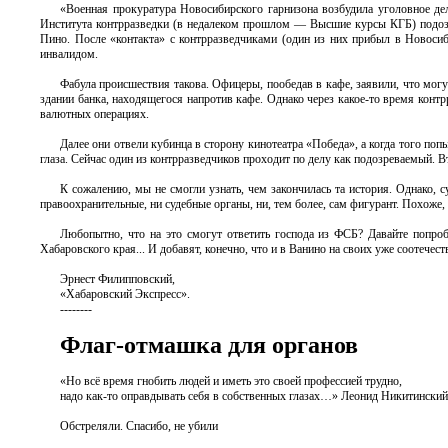
«Военная прокуратура Новосибирского гарнизона возбудила уголовное д
Института контрразведки (в недалеком прошлом — Высшие курсы КГБ) подоз
Пино. После «контакта» с контрразведчиками (один из них прибыл в Новосиб
инвалидом.
Фабула происшествия такова. Офицеры, пообедав в кафе, заявили, что мог
здании банка, находящегося напротив кафе. Однако через какое-то время конт
валютных операциях.
Далее они отвели кубинца в сторону кинотеатра «Победа», а когда того попы
глаза. Сейчас один из контрразведчиков проходит по делу как подозреваемый. В
К сожалению, мы не смогли узнать, чем закончилась та история. Однако, 
правоохранительные, ни судебные органы, ни, тем более, сам фигурант. Похоже
Любопытно, что на это смогут ответить господа из ФСБ? Давайте попроб
Хабаровского края... И добавят, конечно, что и в Ванино на своих уже соотечес
Эрнест Филипповский,
«Хабаровский Экспресс».
--------
Флаг-отмашка для органов
«Но всё время гнобить людей и иметь это своей профессией трудно,
надо как-то оправдывать себя в собственных глазах…» Леонид Никитинский
Обстреляли. Спасибо, не убили