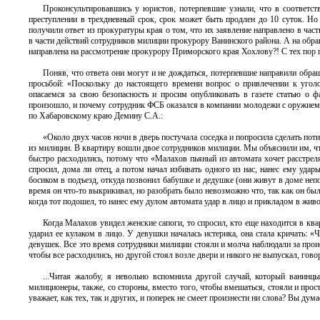
Проконсультировавшись у юристов, потерпевшие узнали, что в соответс
преступлении в трехдневный срок, срок может быть продлен до 10 суток. Но 
получили ответ из прокуратуры края о том, что их заявление направлено в ча
в части действий сотрудников милиции прокурору Ванинского района. А на обра
направлена на рассмотрение прокурору Приморского края Хохлову?! С тех по
Поняв, что ответа они могут и не дождаться, потерпевшие направили обра
просьбой: «Поскольку до настоящего времени вопрос о привлечении к угол
опасаемся за свою безопасность и просим опубликовать в газете статью о 
произошло, и почему сотрудник ФСБ оказался в компании молодежи с оружием
по Хабаровскому краю Демину С.А.:
«Около двух часов ночи в дверь постучала соседка и попросила сделать по
из милиции. В квартиру вошли двое сотрудников милиции. Мы объяснили им, ч
быстро расходились, потому что «Малахов пьяный из автомата хочет расстрел
спросил, дома ли отец, а потом начал избивать одного из нас, нанес ему уда
босиком в подъезд, откуда позвонил бабушке и дедушке (они живут в доме непо
время он что-то выкрикивал, но разобрать было невозможно что, так как он был
когда тот подошел, то нанес ему дулом автомата удар в лицо и прикладом в живо
Когда Малахов увидел женские сапоги, то спросил, кто еще находится в ква
ударил ее кулаком в лицо. У девушки началась истерика, она стала кричать: «
девушек. Все это время сотрудники милиции стояли и молча наблюдали за прои
чтобы все расходились, но другой стоял возле двери и никого не выпускал, гов
...Читая жалобу, я невольно вспомнила другой случай, который ванинц
милиционеры, также, со стороны, вместо того, чтобы вмешаться, стояли и прос
уважает, как тех, так и других, и поперек не смеет произнести ни слова? Вы дум