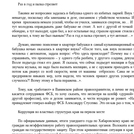
Раз в год и палка стреляет
Такими же вопросами задалась и бабушка одного из избитых парней. Внук у
невыезде, поскольку оба замешаны в деле, связанном с убийством человека. 
время приложила немало усилий, чтобы он учился, занимался спортом, но… И н
тут молодежь оправдывать даже бабушке не стоит. А вот с другой её точкой 
обоюдно, а тут выходит, один бил, а все остальные под страхом оружия стояли
выстрелил, к тому же был пьяным? Раз в год и палка стреляет, а тут автомат…»
Думаю, именно появление в квартире бабушки в самый кульминационный мом
бабушка ночью оказалась в квартире внука? «После того, как внук позвонил м
человека с автоматом, задала вопрос: «Что здесь происходит? Почему вы с 
спрашивать, что произошло – у одного губа разбита, у другого ссадина, деву
Возле подъезда стоял его джип. Я сказала, что сейчас подъедет милиция и бу
звучала музыка, но надо было вызвать милицию, а не с оружием приходить и би
потом как рванул со всей скорости, меня от машины отбросило. Сама не зн
предприняли никаких мер, хотя видели, что человек пришел других усмирять
случилось?! Всему этому я была поражена...».
Тому, как «работают» в Ванинском районе правоохранители, я лично не по
касается сотрудников ФСБ, то хочу сказать, что несмотря на шлейф «дурной
другой профессии), кто и делом занимается, и чести мундира не роняет. «На
принадлежит генерал-майору ФСБ Александру Стусенко. Это он как раз о том, ч
Коррупция во властных структурах края на первом месте
По официальным данным, итоги ушедшего года по Хабаровскому краю не 
граждан на неэффективную работу правоохранительных органов. Волокита и не
граждан на государственную защиту. При этом криминогенная ситуация в крае