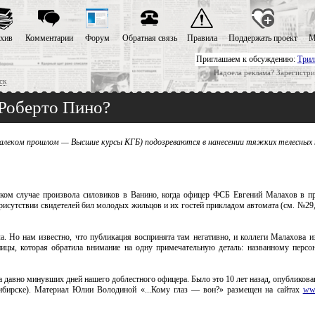
хив
Комментарии
Форум
Обратная связь
Правила
Поддержать проект
М
Приглашаем к обсуждению:
Трил
Надоела реклама? Зарегистри
ск
 Роберто Пино?
алеком прошлом — Высшие курсы КГБ) подозреваются в нанесении тяжких телесных
ком случае произвола силовиков в Ванино, когда офицер ФСБ Евгений Малахов в п
присутствии свидетелей бил молодых жильцов и их гостей прикладом автомата (см. №29
а. Но нам известно, что публикация воспринята там негативно, и коллеги Малахова 
ницы, которая обратила внимание на одну примечательную деталь: названному персо
а давно минувших дней нашего доблестного офицера. Было это 10 лет назад, опубликова
сибирске). Материал Юлии Володиной «...Кому глаз — вон?» размещен на сайтах
ww