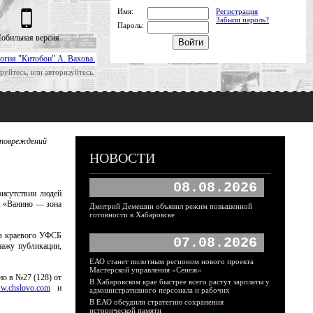
Имя:
Регистрация
Забыли пароль?
Пароль:
обильная версия
огия "Китобои" А. Вахова.
руйтесь, или авторизуйтесь.
 повреждений
НОВОСТИ
08.08.2026
рисутствии людей
, «Ванино — зона
Дмитрий Демешин объявил режим повышенной
готовности в Хабаровске
из краевого УФСБ
07.08.2026
нажу публикации,
ЕАО станет пилотным регионом нового проекта
Мастерской управления «Сенеж»
но в №27 (128) от
В Хабаровском крае быстрее всего растут зарплаты у
w.chslovo.com
и
административного персонала и рабочих
В ЕАО обсудили стратегию сохранения
исторической памяти