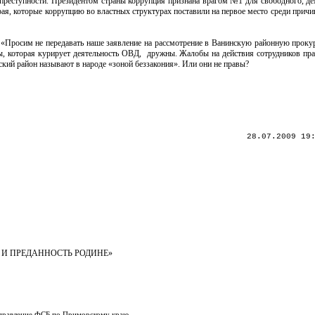
преступности. Президентом страны коррупция признана врагом №1 для свободного, де
рая, которые коррупцию во властных структурах поставили на первое место среди прич
 «Просим не передавать наше заявление на рассмотрение в Ванинскую районную прокур
ы, которая курирует деятельность ОВД, дружны. Жалобы на действия сотрудников пр
ский район называют в народе «зоной беззакония». Или они не правы?
28.07.2009 19
 И ПРЕДАННОСТЬ РОДИНЕ»
Управление ФСБ по Приморскому краю