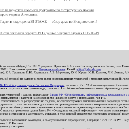
Из белорусской школьной программы по литературе исключили
произведения Алексиевич
Гараж в квартире на 38 ЭТАЖЕ — обзор дома во Владивостоке...!
Китай отказался передать ВОЗ данные о первых случаях COVID-19
В» со знаком «Дебри-ДВ». 16+ Учредитель: Пронякин К.А. (член Союза журналистов России, член Союза
2296081. Электронная приемная:
Отправить сообщение
. E-mail:
editor@debri-dv.com
алах): К.А. Пронякин, И.Ю. Харитонова, А.Э. Мирмович, Ю.Н. Юрьев, Ю.В. Ковалев, Л.Н. Левина, А.
льной службой по надзору в сфере связи, информационных технологий и массовых коммуникаций (Роском
№ 125 «Об архивном деле в Российской Федерации»
, согласно п. 2 ст. 13 «Создание архивов». Основно
ется открытым в электронном виде, согласно п. 1 ст. 24 вышеобозначенного закона. Архивные документы 
ионных технологий и защиты информации»
Закона РФ «Об информации, информационных технологиях и о за
я основываются и работают на основании ст.8 «Право на доступ к информации» ФЗ-149.
 ответственности за распространение сведений, не соответствующих действительности и порочащих чест
урналиста: ...если они являются дословным воспроизведением сообщений и материалов или их фрагмент
орое может быть установлено и привлечено к ответственности за данное нарушение законодательства Рос
«О практике применения судами Закона РФ «О средствах массовой информации», «по делам, вытекающим 
вправе вмешиваться в деятельность редакции, в ходе которой определяется содержание сообщений и мат
одлежит возложению на авторов, а по опубликованию опровержения, в порядке ч.2 ст.152 ГК РФ - на уч
ожко, Н.В.Пестовой.
ереписку с авторами.