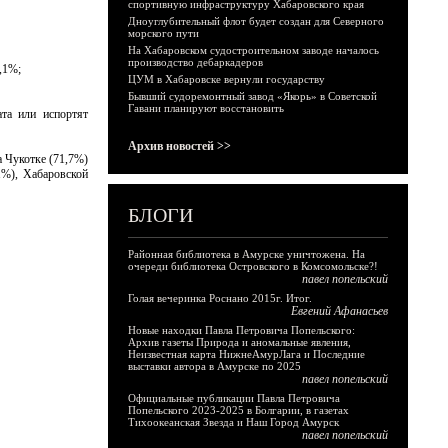
спортивную инфраструктуру Хабаровского края
Дноуглубительный флот будет создан для Северного
морского пути
На Хабаровском судостроительном заводе началось
производство дебаркадеров
,1%;
ЦУМ в Хабаровске вернули государству
Бывший судоремонтный завод «Якорь» в Советской
Гавани планируют восстановить
та или испортят
Архив новостей >>
 Чукотке (71,7%)
1%), Хабаровской
БЛОГИ
Районная библиотека в Амурске уничтожена. На
очереди библиотека Островского в Комсомольске?!
павел попельский
Голая вечеринка Роснано 2015г. Итог.
Евгений Афанасьев
Новые находки Павла Петровича Попельского:
Архив газеты Природа и аномальные явления,
Неизвестная карта НижнеАмурЛага и Последние
выставки автора в Амурске по 2025
павел попельский
Официальные публикации Павла Петровича
Попельского 2023-2025 в Болгарии, в газетах
Тихоокеанская Звезда и Наш Город Амурск
павел попельский