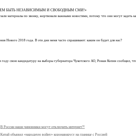
АНЕМ БЫТЬ НЕЗАВИСИМЫМ И СВОБОДНЫМ СМИ!»
али материалы по звонку, жертвовали важными новостями, потому что они могут задеть к
ения Нового 2018 года. В эти дни меня часто спрашивают: каким он будет для нас?
м году свою кандидатуру на выборы губернатора Чукотского АО, Роман Копин сообщил, чт
В России наши чиновники могут отключить интернет?!
Китай объявил «народную войну» коронавирусу на границе с Россией