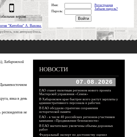
Имя:
Регистрация
Забыли пароль?
Пароль:
обильная версия
огия "Китобои" А. Вахова.
руйтесь, или авторизуйтесь.
), Хабаровской
НОВОСТИ
07.08.2026
 Дальневосточном
ЕАО станет пилотным регионом нового проекта
Мастерской управления «Сенеж»
руга, явка в день
В Хабаровском крае быстрее всего растут зарплаты у
административного персонала и рабочих
В ЕАО обсудили стратегию сохранения
исторической памяти
% респондентов не
ЕАО - в числе 40 российских регионов-участников
кампании «Продвижение безопасности»
В ЕАО значительно увеличены объемы дорожных
работ
Федеральный эксперт по достоинству оценил