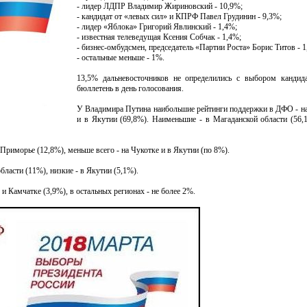
- лидер ЛДПР Владимир Жириновский - 10,9%;
- кандидат от «левых сил» и КПРФ Павел Грудинин - 9,3%;
- лидер «Яблока» Григорий Явлинский - 1,4%;
- известная телеведущая Ксения Собчак - 1,4%;
- бизнес-омбудсмен, председатель «Партии Роста» Борис Титов - 1
- остальные меньше - 1%.
13,5% дальневосточников не определились с выбором кандида
бюллетень в день голосования.
У Владимира Путина наибольшие рейтинги поддержки в ДФО - на
и в Якутии (69,8%). Наименьшие - в Магаданской области (56,
риморье (12,8%), меньше всего - на Чукотке и в Якутии (по 8%).
ласти (11%), низкие - в Якутии (5,1%).
 Камчатке (3,9%), в остальных регионах - не более 2%.