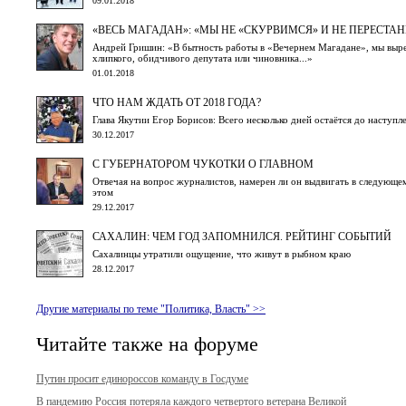
09.01.2018
«ВЕСЬ МАГАДАН»: «МЫ НЕ «СКУРВИМСЯ» И НЕ ПЕРЕСТ
Андрей Гришин: «В бытность работы в «Вечернем Магадане», мы вырез
хлипкого, обидчивого депутата или чиновника...»
01.01.2018
ЧТО НАМ ЖДАТЬ ОТ 2018 ГОДА?
Глава Якутии Егор Борисов: Всего несколько дней остаётся до наступл
30.12.2017
С ГУБЕРНАТОРОМ ЧУКОТКИ О ГЛАВНОМ
Отвечая на вопрос журналистов, намерен ли он выдвигать в следующе
этом
29.12.2017
САХАЛИН: ЧЕМ ГОД ЗАПОМНИЛСЯ. РЕЙТИНГ СОБЫТИЙ
Сахалинцы утратили ощущение, что живут в рыбном краю
28.12.2017
Другие материалы по теме "Политика, Власть" >>
Читайте также на форуме
Путин просит единороссов команду в Госдуме
В пандемию Россия потеряла каждого четвертого ветерана Великой