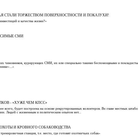
АЯ СТАЛИ ТОРЖЕСТВОМ ПОВЕРХНОСТНОСТИ И ПОКАЗУХИ!
инвестиций и качества жизни?»
ИСИМЫЕ СМИ
х чиновников, курирующих СМИ, их или специально такими беспомощными и покладистым
инке»...»
КОВ - «ХУЖЕ ЧЕМ КПСС»
орее всего, будет построена на основе рекрутированных волонтеров. Во главе местных штаб
ении. Людей с жизненным и политическим опытом нет...
 ОХОТЫ И КРОВНОГО СОБАКОВОДСТВА
 тренировочная станция, т.е. место, где готовят охотничьих собак»