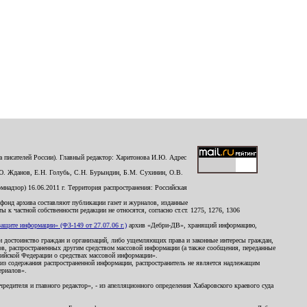
 писателей России). Главный редактор: Харитонова И.Ю. Адрес
Ю. Жданов, Е.Н. Голубь, С.Н. Бурындин, Б.М. Сухинин, О.В.
надзор) 16.06.2011 г. Территория распространения: Российская
й фонд архива составляют публикации газет и журналов, изданные
к частной собственности редакции не относятся, согласно ст.ст. 1275, 1276, 1306
щите информации» (ФЗ-149 от 27.07.06 г.)
архив «Дебри-ДВ», хранящий информацию,
ь и достоинство граждан и организаций, либо ущемляющих права и законные интересы граждан,
ов, распространенных другим средством массовой информации (а также сообщения, переданные
сийской Федерации о средствах массовой информации».
из содержания распространенной информации, распространитель не является надлежащим
ериалов».
редителя и главного редактор», - из апелляционного определения Хабаровского краевого суда