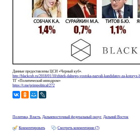
Данные предоставлены ЦСИ «Черный куб».
http://blackcub.ru/2018/01/10/zhiteli-dalnego-vostoka-nazvali-kandidatov-za-kotoryx
ТГ «Политический ипподром»
https://t.me/primpolitical/272
Политика, Власть
,
Дальневосточный федеральный округ
,
Дальний Восток
Комментировать
Смотреть комментарии (7)