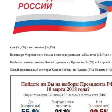
крае (56,2%) и на Сахалине (56,4%).
Владимира Жириновского больше всего поддерживают на Камчатке (12,4%) и в П
Наиболее сильные позиции Павла Грудинина - в Приморье (12,2%) и Амурской об
Самый внушительный электорат Ксении Собчак - на Чукотке (6%), Колыме (4%) и