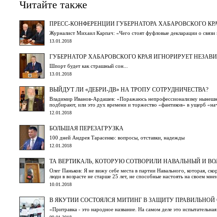
Читайте также
ПРЕСС-КОНФЕРЕНЦИИ ГУБЕРНАТОРА ХАБАРОВСКОГО КР
Журналист Михаил Карпач: «Чего стоят фуфловые декларации о связи 
13.01.2018
ГУБЕРНАТОР ХАБАРОВСКОГО КРАЯ ИГНОРИРУЕТ НЕЗАВ
Шпорт будет как страшный сон...
13.01.2018
ВЫЙДУТ ЛИ «ДЕБРИ-ДВ» НА ТРОПУ СОТРУДНИЧЕСТВА?
Владимир Иванов-Ардашев: «Поражаюсь непрофессионализму нынешни
подбирают, или это дух времени и торжество «фантиков» в ущерб «нач
12.01.2018
БОЛЬШАЯ ПЕРЕЗАГРУЗКА
100 дней Андрея Тарасенко: вопросы, отставки, надежды
12.01.2018
ТА ВЕРТИКАЛЬ, КОТОРУЮ СОТВОРИЛИ НАВАЛЬНЫЙ И ВОЛ
Олег Паньков: Я не вижу себе места в партии Навального, которая, ск
люди в возрасте не старше 25 лет, не способные настоять на своем мн
10.01.2018
В ЯКУТИИ СОСТОЯЛСЯ МИТИНГ В ЗАЩИТУ ПРАВИЛЬНОЙ
«Притравка - это народное название. На самом деле это испытательная