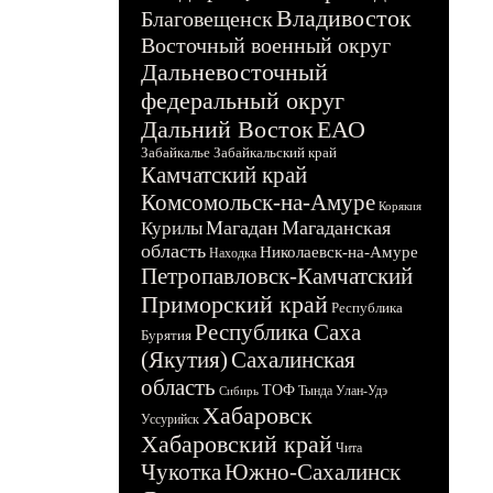
Владивосток
Благовещенск
Восточный военный округ
Дальневосточный
федеральный округ
Дальний Восток
ЕАО
Забайкалье
Забайкальский край
Камчатский край
Комсомольск-на-Амуре
Корякия
Магадан
Магаданская
Курилы
область
Николаевск-на-Амуре
Находка
Петропавловск-Камчатский
Приморский край
Республика
Республика Саха
Бурятия
(Якутия)
Сахалинская
область
ТОФ
Тында
Улан-Удэ
Сибирь
Хабаровск
Уссурийск
Хабаровский край
Чита
Чукотка
Южно-Сахалинск