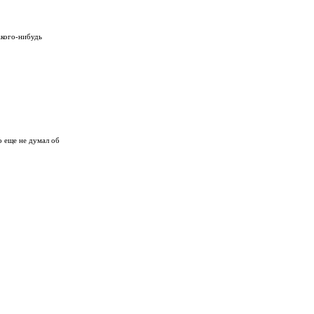
акого-нибудь
о еще не думал об