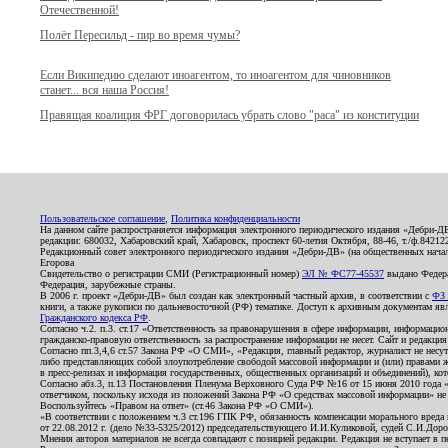
Отечественной!
Полёт Пересильд - пир во время чумы?
Если Википедию сделают иноагентом, то иноагентом для чиновников
станет... вся наша Россия!
Правящая коалиция ФРГ договорилась убрать слово "раса" из конституции
Пользовательское соглашение
,
Политика конфиденциальности
На данном сайте распространяется информация электронного периодического издания «Дебри-Д
редакции: 680032, Хабаровский край, Хабаровск, проспект 60-летия Октября, 88-46, т./ф.8421
Редакционный совет электронного периодического издания «Дебри-ДВ» (на общественных нач
Егорова
Свидетельство о регистрации СМИ (Регистрационный номер)
ЭЛ № ФС77-45537
выдано Федера
Федерация, зарубежные страны.
В 2006 г. проект «Дебри-ДВ» был создан как электронный частный архив, в соответствии с
ФЗ 
книги, а также рукописи по дальневосточной (РФ) тематике. Доступ к архивным документам явля
Гражданского кодекса РФ
.
Согласно ч.2. п.3. ст.17 «Ответственность за правонарушения в сфере информации, информац
гражданско-правовую ответственность за распространение информации не несет. Сайт и редакци
Согласно пп.3,4,6 ст.57 Закона РФ «О СМИ», «Редакция, главный редактор, журналист не несут
либо представляющих собой злоупотребление свободой массовой информации и (или) правами ж
в пресс-релизах и информация государственных, общественных организаций и объединений), кот
Согласно абз.3, п.13 Постановления Пленума Верховного Суда РФ №16 от 15 июня 2010 года 
ответчиком, поскольку исходя из положений Закона РФ «О средствах массовой информации» не 
Воспользуйтесь «Правом на ответ» (ст.46 Закона РФ «О СМИ»).
«В соответствии с положением ч.3 ст.196 ГПК РФ, обязанность компенсации морального вреда п
от 22.08.2012 г. (дело №33-5325/2012) председательствующего И.И.Куликовой, судей С.И.Дор
Мнения авторов материалов не всегда совпадают с позицией редакции. Редакция не вступает в п