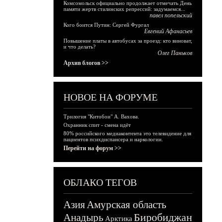
Комсомольск официально продолжает отмечать День
памяти жертв сталинских репрессий: задумаемся...
павел попельский
Кого боится Путин: Сергей Фургал
Евгений Афанасьев
Повышение платы в автобусах за проезд: кто виноват,
и что делать?
Олег Паньков
Архив блогов >>
НОВОЕ НА ФОРУМЕ
Трилогия "Китобои" А. Вахова.
Охранник спит - смена идёт
80% российского медиаконтента это телевидение для
пациентов психдиспансера и наркологии.
Перейти на форум >>
ОБЛАКО ТЕГОВ
Азия
Амурская область
Биробиджан
Анадырь
Арктика