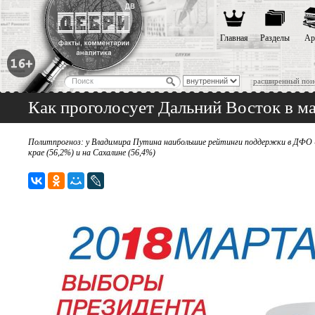
Главная
Разделы
Ар
расширенный пои
Как проголосует Дальний Восток в ма
Политпрогноз: у Владимира Путина наибольшие рейтинги поддержки в ДФО - н
крае (56,2%) и на Сахалине (56,4%)