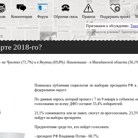
хив
Комментарии
Форум
Обратная связь
Правила
Поддержать проект
М
Приглашаем к обсуждению:
Трил
Надоела реклама? Зарегистри
ск
рте 2018-го?
а Чукотке (71,7%) и в Якутии (69,8%). Наименьшие - в Магаданской области (56,1%
Появилась публичная социология по выборам президента РФ в
федеральном округе.
По данным опроса, который прошел с 7 по 9 января в субъектах ок
голосования по всему ДФО составит 55,4% избирателей.
21,1% сомневаются или не знают, смогут ли проголосовать. 23,5
пойдут на выборы президента.
Предпочтения среди тех, кто пойдет голосовать:
- президент РФ Владимир Путин - 60,7%;