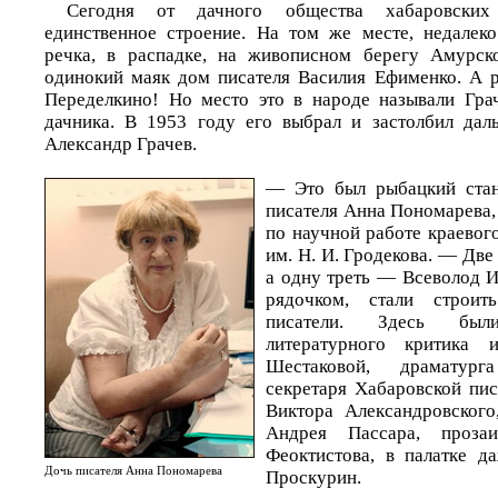
Сегодня от дачного общества хабаровских 
единственное строение. На том же месте, недалек
речка, в распадке, на живописном берегу Амурско
одинокий маяк дом писателя Василия Ефименко. А 
Переделкино! Но место это в народе называли Грач
дачника. В 1953 году его выбрал и застолбил дал
Александр Грачев.
— Это был рыбацкий стан
писателя Анна Пономарева,
по научной работе краевог
им. Н. И. Гродекова. — Две
а одну треть — Всеволод И
рядочком, стали строи
писатели. Здесь был
литературного критика
Шестаковой, драматург
секретаря Хабаровской пис
Виктора Александровского
Андрея Пассара, проза
Феоктистова, в палатке д
Дочь писателя Анна Пономарева
Проскурин.