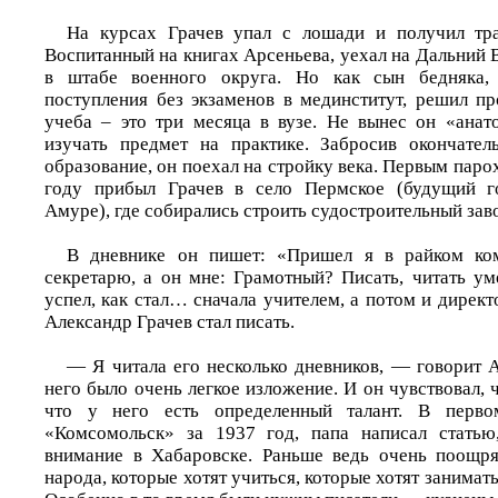
На курсах Грачев упал с лошади и получил тра
Воспитанный на книгах Арсеньева, уехал на Дальний 
в штабе военного округа. Но как сын бедняка,
поступления без экзаменов в мединститут, решил пр
учеба – это три месяца в вузе. Не вынес он «анат
изучать предмет на практике. Забросив окончател
образование, он поехал на стройку века. Первым пар
году прибыл Грачев в село Пермское (будущий г
Амуре), где собирались строить судостроительный зав
В дневнике он пишет: «Пришел я в райком ко
секретарю, а он мне: Грамотный? Писать, читать ум
успел, как стал… сначала учителем, а потом и дирек
Александр Грачев стал писать.
— Я читала его несколько дневников, — говорит
него было очень легкое изложение. И он чувствовал, ч
что у него есть определенный талант. В перво
«Комсомольск» за 1937 год, папа написал статью
внимание в Хабаровске. Раньше ведь очень поощр
народа, которые хотят учиться, которые хотят занимат