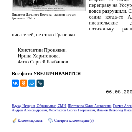
переправу на Уссур
вовсе разрушили. С
Писатели Дальнего Востока - жители и гости
садил когда-то А
Грачевки/ 1976 г.
писательские 
потихоньку рас
писателей, не стало Грачевки.
Константин Пронякин,
Ирина Харитонова.
Фото Сергей Балбашов.
Все фото УВЕЛИЧИВАЮТСЯ
06.08.20
Наука, История, Образование, СМИ
,
Шестакова Юлия Алексеевна
,
Грачев Алек
Андрей Александрович
,
Феоктистов Сергей Георгиевич
,
Иванов Всеволод Ника
Комментировать
Смотреть комментарии (8)