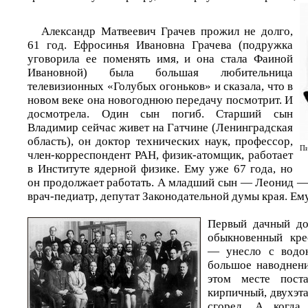
Александр Матвеевич Грачев прожил не долго,
61 год. Ефросинья Ивановна Грачева (подружка
уговорила ее поменять имя, и она стала Фаиной
Ивановной) была большая любительница
телевизионных «Голубых огоньков» и сказала, что в
новом веке она новогоднюю передачу посмотрит. И
досмотрела. Один сын погиб. Старший сын
Владимир сейчас живет на Гатчине (Ленинградская
область), он доктор технических наук, профессор,
Пи
член-корреспондент РАН, физик-атомщик, работает
в Институте ядерной физике. Ему уже 67 года, но
он продолжает работать. А младший сын — Леонид — 
врач-педиатр, депутат Законодательной думы края. Ему
Первый дачный д
обыкновенный кре
— унесло с водо
большое наводнен
этом месте пос
кирпичный, двухэт
сгорел. А когда