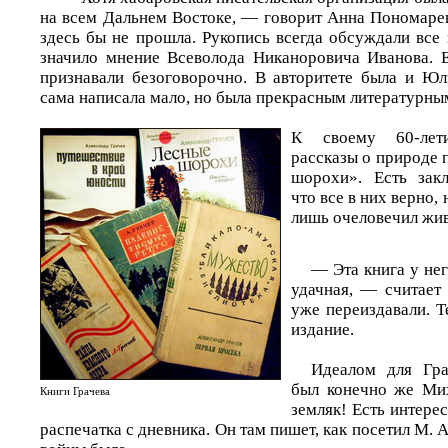
на всем Дальнем Востоке, — говорит Анна Пономаре
здесь бы не прошла. Рукопись всегда обсуждали все
значило мнение Всеволода Никаноровича Иванова. Е
признавали безоговорочно. В авторитете была и Юл
сама написала мало, но была прекрасным литературны
К своему 60-лет
рассказы о природе 
шорохи». Есть закл
что все в них верно,
лишь очеловечил жив
— Эта книга у не
удачная, — считает
уже переиздавали. Т
издание.
Идеалом для Гра
был конечно же Ми
Книги Грачева
земляк! Есть интерес
распечатка с дневника. Он там пишет, как посетил М. 