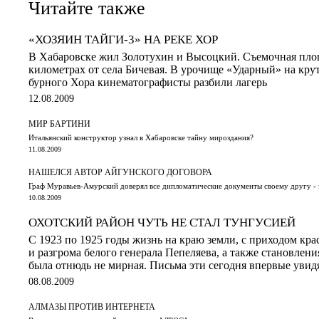
Читайте также
«ХОЗЯИН ТАЙГИ-3» НА РЕКЕ ХОР
В Хабаровске жил Золотухин и Высоцкий. Съемочная площ
километрах от села Бичевая. В урочище «Ударный» на кру
бурного Хора кинематографисты разбили лагерь
12.08.2009
МИР БАРТИНИ
Итальянский конструктор узнал в Хабаровске тайну мироздания?
11.08.2009
НАШЕЛСЯ АВТОР АЙГУНСКОГО ДОГОВОРА
Граф Муравьев-Амурский доверял все дипломатические документы своему другу 
10.08.2009
ОХОТСКИЙ РАЙОН ЧУТЬ НЕ СТАЛ ТУНГУСИЕЙ
С 1923 по 1925 годы жизнь на краю земли, с приходом кра
и разгрома белого генерала Пепеляева, а также становлени
была отнюдь не мирная. Письма эти сегодня впервые увидя
08.08.2009
АЛМАЗЫ ПРОТИВ ИНТЕРНЕТА