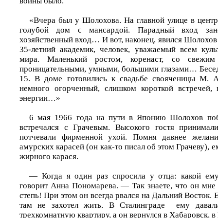
войны было.
«Вчера был у Шолохова. На главной улице в центр
голубой дом с мансардой. Парадный вход зан
хозяйственный вход… И вот, наконец, явился Шолохов 
35-летний академик, человек, уважаемый всем кул
мира. Маленький ростом, коренаст, со свежи
проницательными, умными, большими глазами… Бесе
15. В доме готовились к свадьбе свояченицы М. А
немного огорченный, слишком короткой встречей,
энергии…»
6 мая 1966 года на пути в Японию Шолохов поб
встречался с Грачевым. Высокого гостя принимали
потчевали фирменной ухой. Помня давнее желани
амурских карасей (он как-то писал об этом Грачеву), 
жирного карася.
— Когда я один раз спросила у отца: какой ем
говорит Анна Пономарева. — Так знаете, что он мне
степь! При этом он всегда рвался на Дальний Восток. Е
там не захотел жить. В Сталинграде ему давал
трехкомнатную квартиру, а он вернулся в Хабаровск, в 