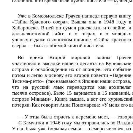
Особенно в то время были нужны писатели — кузнецы 
Уже в Комсомольске Грачев написал первую книгу
«Тайна Красного озера». Вышла она в 1948 году в
Хабаровске. В ней он сумел рассказать и о войне, и
дальневосточной тайге, и о тиграх, и о молодых
ученых и даже о японском шпионе. «Тайна красного
озера» — была любимой книгой писателя.
Во время Второй мировой войны Грачев
участвовал в высадке нашего десанта на Курильские
острова и освобождении их от японцев. Это событие
потом и легло в основу его второй повести «Падение
Тисима-ретто» (так называют в Японии наши острова,
что на русский язык переводится как архипелаг
тысячи островов). Было 15 вариантов и 15 названий,
острове Минами». Книга вышла, а вот его курильски
потерян. Как говорит Анна Пономарева: «У меня его 
— У отца была страсть к перемене мест, — говори
— С Камчатки в 1946 году мы отправились во Владиво
У нас была уже большая семья — семеро человек, из 