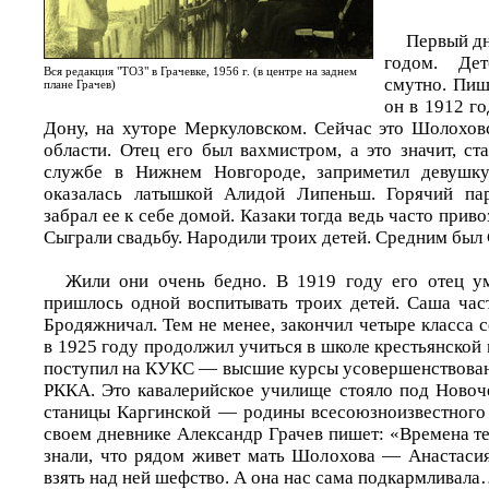
Первый дн
годом. Дет
Вся редакция "ТОЗ" в Грачевке, 1956 г. (в центре на заднем
смутно. Пиш
плане Грачев)
он в 1912 го
Дону, на хуторе Меркуловском. Сейчас это Шолохов
области. Отец его был вахмистром, а это значит, с
службе в Нижнем Новгороде, заприметил девушку
оказалась латышкой Алидой Липеньш. Горячий пар
забрал ее к себе домой. Казаки тогда ведь часто приво
Сыграли свадьбу. Народили троих детей. Средним был 
Жили они очень бедно. В 1919 году его отец ум
пришлось одной воспитывать троих детей. Саша част
Бродяжничал. Тем не менее, закончил четыре класса с
в 1925 году продолжил учиться в школе крестьянской
поступил на КУКС — высшие курсы усовершенствован
РККА. Это кавалерийское училище стояло под Новоче
станицы Каргинской — родины всесоюзноизвестного
своем дневнике Александр Грачев пишет: «Времена т
знали, что рядом живет мать Шолохова — Анастаси
взять над ней шефство. А она нас сама подкармливал