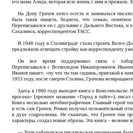
его мама Алида, которая всю жизнь с ним и прожила. З
На Дону Грачев хотел осесть и заниматься писате
была такая нищета, беднота, что семью, понятное
Переписывался он с друзьями с Дальнего Востока, и 
Сахалинск, корреспондентом ТАСС.
В 1948 году в Сталинграде стали строить Волго-До
предложили освещать стройку как корреспонденту уже
Он все время поддерживал связь с хабаро
Переписывался с Всеволодом Никаноровичем Иванов
Иванов пишет: «ну что ты там сидишь, приезжай к нам,
1953 году, после смерти Сталина, Грачевы возвращают
Здесь в 1960 году выходит книга о Комсомольске. 
просека» (прежнее название «Город в тайге»), писал е
Книга несколько автобиографичная. Главный герой та
и есть сам Грачев. Роман получил положительный отз
в духе соцреализма. Не скажешь, что Грачев там пр
характеры, создал новые образы. Эта книга – веление 
— Хотя хабаровская писательская организация была 