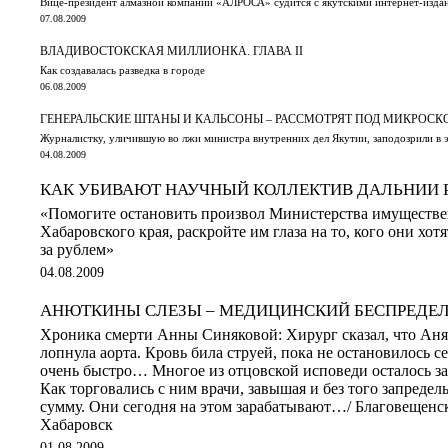
Вице-президент алмазной компании «АЛРОСА» судится с якутскими интернет-изда
07.08.2009
ВЛАДИВОСТОКСКАЯ МИЛЛИОНКА. ГЛАВА II
Как создавалась разведка в городе
06.08.2009
ГЕНЕРАЛЬСКИЕ ШТАНЫ И КАЛЬСОНЫ – РАССМОТРЯТ ПОД МИКРОС
Журналистку, уличившую во лжи министра внутренних дел Якутии, заподозрили в 
04.08.2009
КАК УБИВАЮТ НАУЧНЫЙ КОЛЛЕКТИВ ДАЛЬНИИ
«Помогите остановить произвол Министерства имуществ
Хабаровского края, раскройте им глаза на то, кого они хот
за рублем»
04.08.2009
АНЮТКИНЫ СЛЕЗЫ – МЕДИЦИНСКИЙ БЕСПРЕДЕ
Хроника смерти Анны Синяковой: Хирург сказал, что Аня 
лопнула аорта. Кровь била струей, пока не остановилось с
очень быстро… Многое из отцовской исповеди осталось за
Как торговались с ним врачи, завышая и без того запреде
сумму. Они сегодня на этом зарабатывают…/ Благовещен
Хабаровск
01.08.2009