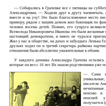
— Собирались в Грачевке все с пятницы на суббо
Александровна. — Ходили друг к другу чаевничать. 
вместе и на уху! Это было благословенное место пи
примеру, рядом с нашим домом жил бакенщик по фам
человек восемь детей. Помню, его супруга великоле
Всеволода Никаноровича Иванова это были желанные г
настоящий демократизм, и никто не чурался пригла
Жил у нас в обществе, на дачах и забулдыга Ленька Гор
друзьях ходил он и третий секретарь райкома парти
отношения были абсолютно уважительные к обоим.
У заядлого дачника Александра Грачева остались
которые он вел с 16 лет. Их нашли родственники уже по
— Сами п
уникальные,
писателя Ан
нечитанные.
пенсию и 
пенсией 
получается (