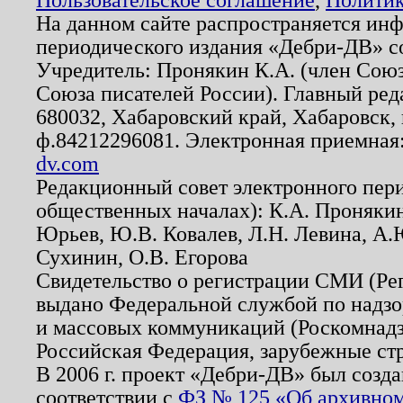
На данном сайте распространяется ин
периодического издания «Дебри-ДВ» с
Учредитель: Пронякин К.А. (член Союз
Союза писателей России). Главный ред
680032, Хабаровский край, Хабаровск, п
ф.84212296081. Электронная приемная
dv.com
Редакционный совет электронного пер
общественных началах): К.А. Проняки
Юрьев, Ю.В. Ковалев, Л.Н. Левина, А.
Сухинин, О.В. Егорова
Свидетельство о регистрации СМИ (Р
выдано Федеральной службой по надзо
и массовых коммуникаций (Роскомнадзо
Российская Федерация, зарубежные ст
В 2006 г. проект «Дебри-ДВ» был созда
соответствии с
ФЗ № 125 «Об архивном