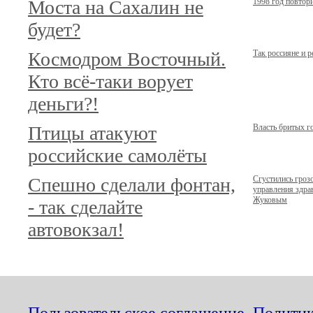
Моста на Сахалин не
1998 год повтор
будет?
Космодром Восточный.
Так россияне и 
Кто всё-таки ворует
деньги?!
Птицы атакуют
Власть бритых г
российские самолёты
Спешно сделали фонтан,
Сгустились гроз
управления здр
Жуковым
- так сделайте
автовокзал!
Пользовательское соглашение
,
Политик