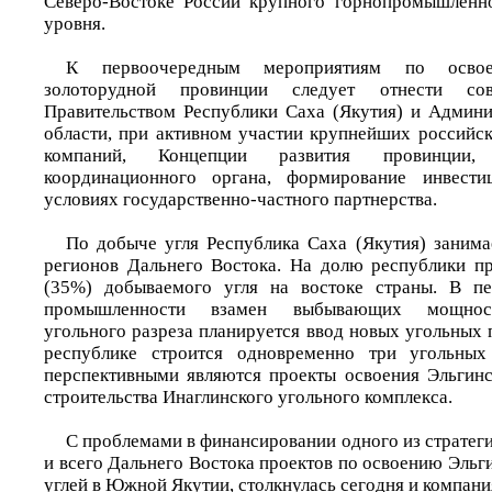
Северо-Востоке России крупного горнопромышленно
уровня.
К первоочередным мероприятиям по освое
золоторудной провинции следует отнести сов
Правительством Республики Саха (Якутия) и Админ
области, при активном участии крупнейших россий
компаний, Концепции развития провинции,
координационного органа, формирование инвести
условиях государственно-частного партнерства.
По добыче угля Республика Саха (Якутия) занима
регионов Дальнего Востока. На долю республики п
(35%) добываемого угля на востоке страны. В пе
промышленности взамен выбывающих мощност
угольного разреза планируется ввод новых угольных
республике строится одновременно три угольных
перспективными являются проекты освоения Эльгин
строительства Инаглинского угольного комплекса.
С проблемами в финансировании одного из стратег
и всего Дальнего Востока проектов по освоению Эль
углей в Южной Якутии, столкнулась сегодня и компан