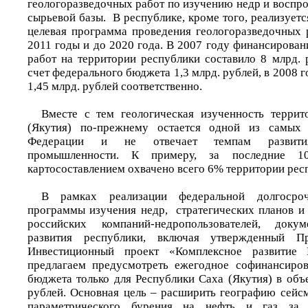
геологоразведочных работ по изучению недр и воспр
сырьевой базы. В республике, кроме того, реализуетс
целевая программа проведения геологоразведочных 
2011 годы и до 2020 года. В 2007 году финансирова
работ на территории республики составило 8 млрд. 
счет федерального бюджета 1,3 млрд. рублей, в 2008 г
1,45 млрд. рублей соответственно.
Вместе с тем геологическая изученность террит
(Якутия) по-прежнему остается одной из самых 
Федерации и не отвечает темпам развити
промышленности. К примеру, за последние 10
картосоставлением охвачено всего 6% территории рес
В рамках реализации федеральной долгосроч
программы изучения недр, стратегических планов 
российских компаний-недропользователей, докум
развития республики, включая утвержденный Пр
Инвестиционный проект «Комплексное развити
предлагаем предусмотреть ежегодное софинансиров
бюджета только для Республики Саха (Якутия) в объ
рублей. Основная цель – расширить географию сейс
параметрического бурения на нефть и газ за 