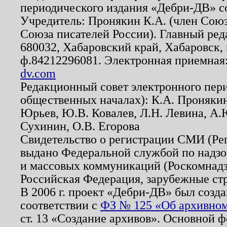
периодического издания «Дебри-ДВ» с
Учредитель: Пронякин К.А. (член Союз
Союза писателей России). Главный ред
680032, Хабаровский край, Хабаровск, п
ф.84212296081. Электронная приемная
dv.com
Редакционный совет электронного пер
общественных началах): К.А. Проняки
Юрьев, Ю.В. Ковалев, Л.Н. Левина, А.
Сухинин, О.В. Егорова
Свидетельство о регистрации СМИ (Р
выдано Федеральной службой по надзо
и массовых коммуникаций (Роскомнадзо
Российская Федерация, зарубежные ст
В 2006 г. проект «Дебри-ДВ» был созда
соответствии с
ФЗ № 125 «Об архивном
ст. 13 «Создание архивов». Основной ф