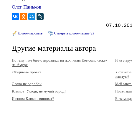
Олег Паньков
07.10.20
Комментировать
Смотреть комментарии (2)
Другие материалы автора
Почему я не баллотировался на и.о. главы Комсомольска-
И на стару
на-Амуре
«Чудный» проект
Уйти нельз
запятую?
Слово не воробей
Мой ответ 
Климов: Уходи, не мучай город!
Подал заяв
И снова Климов виноват?
В «команде