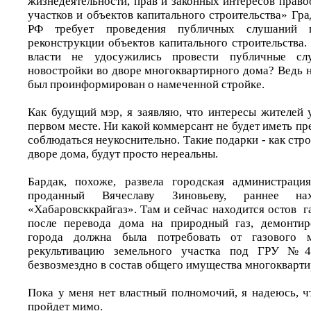
жизнедеятельности, прав и законных интересов прав
участков и объектов капитального строительства» Гр
РФ требует проведения публичных слушаний п
реконструкции объектов капитального строительства.
власти не удосужились провести публичные с
новостройки во дворе многоквартирного дома? Ведь 
был проинформирован о намеченной стройке.
Как будущий мэр, я заявляю, что интересы жителей 
первом месте. Ни какой коммерсант не будет иметь пр
соблюдаться неукоснительно. Такие подарки - как стр
дворе дома, будут просто нереальны.
Бардак, похоже, развела городская администрация
проданный Вячеславу Зиновьеву, раннее на
«Хабаровсккрайгаз». Там и сейчас находится остов г
после перевода дома на природный газ, демонтир
города должна была потребовать от газового м
рекультивацию земельного участка под ГРУ №4
безвозмездно в состав общего имущества многокварт
Пока у меня нет властный полномочий, я надеюсь, ч
пройдет мимо.