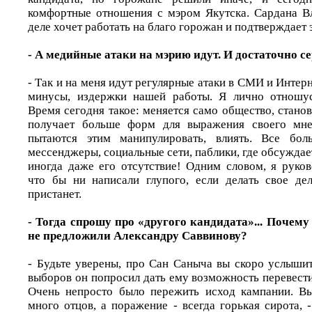
комфортные отношения с мэром Якутска. Сардана В
деле хочет работать на благо горожан и подтверждает 
- А медийные атаки на мэрию идут. И достаточно с
- Так и на меня идут регулярные атаки в СМИ и Интерн
минусы, издержки нашей работы. Я лично отношу
Время сегодня такое: меняется само общество, стано
получает больше форм для выражения своего мне
пытаются этим манипулировать, влиять. Все бол
мессенджеры, социальные сети, паблики, где обсуждает
иногда даже его отсутствие! Одним словом, я руко
что бы ни написали глупого, если делать свое дел
пристанет.
- Тогда спрошу про «другого кандидата»... Почему
не предложили Александру Саввинову?
- Будьте уверены, про Сан Саныча вы скоро услышит
выборов он попросил дать ему возможность перевести
Очень непросто было пережить исход кампании. Вы
много отцов, а поражение - всегда горькая сирота, -