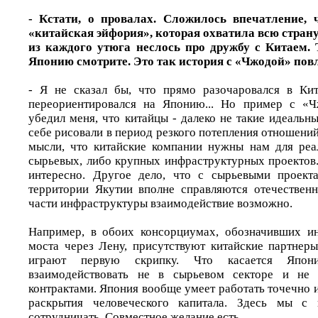
- Кстати, о провалах. Сложилось впечатление, 
«китайская эйфория», которая охватила всю страну 
из каждого утюга неслось про дружбу с Китаем.
Японию смотрите. Это так история с «Чжодой» пов
- Я не сказал бы, что прямо разочаровался в Ки
переориентировался на Японию... Но пример с «Ч
убедил меня, что китайцы - далеко не такие идеальн
себе рисовали в период резкого потепления отношений
мысли, что китайские компании нужны нам для реа
сырьевых, либо крупных инфраструктурных проектов.
интересно. Другое дело, что с сырьевыми проект
территории Якутии вполне справляются отечествен
части инфраструктуры взаимодействие возможно.
Например, в обоих консорциумах, обозначивших ин
моста через Лену, присутствуют китайские партнер
играют первую скрипку. Что касается Япон
взаимодействовать не в сырьевом секторе и не 
контрактами. Япония вообще умеет работать точечно и
раскрытия человеческого капитала. Здесь мы 
сотрудничать. Совместное желание есть.