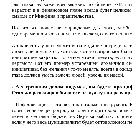
там глава из кожи вон вылезет, то больше 7-8% э
нарастит и в финансовом плане всегда будет целиком
смысле от Минфина и правительства).
Но это же вовсе не оправдание для того, чтобы
одновременно и хозяином, и человеком, ответственны
А такие есть: у него может ветхое здание посреди нас
стоять, не почешется, хотя уж этот-то вопрос мог бы 
инициативе закрыть. Но зачем что-то делать, если из
дергают? Вот это пример устаревшей, архаичной си
инициативы, без желания что-то менять, всегда в ожид
глава должен уметь зажечь людей, увлечь их идеей.
- А я грешным делом подумал, вы будете про ци
Столько разговоров было все лето, а тут ни разу п
- Цифровизация - это все-таки только инструмент. 
горит, если он ретроград, который видит свою роль
денег в местный бюджет из Якутска выбить, то ниче
если у него весь муниципалитет будет оптоволокном п