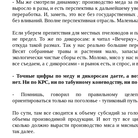
- Мы же смотрели динамику: производство меда за п
выросло в разы, и есть перспектива к дальнейшему ув
переработка. И, заметь, это все без государственных
без вливаний. Вполне перспективная отрасль. Маленька
Если уберем препятствия для местных пчеловодов и па
не предел. То же по дикоросам: я читал «Вечерку»,
откуда такой размах. Так у нас реально большие пер
Весят собранные травы и растения мало, запасы
экологически чистые сборы есть. Молоко, мясо у нас н
все съедаем, а с дикоросами - и рынок есть, и спрос, и
- Точные цифры по меду и дикоросам даете, а во
нет. Ни по КРС, ни по табунному коневодству, ни п
- Помнишь, говорил по правильному целеп
ориентироваться только на поголовье - тупиковый путь
По сути, там все сводится к объему субсидий за гол
объемы производимой продукции. И вот тут все ци
сколько должно вырасти производство мяса и мясных
так далее.