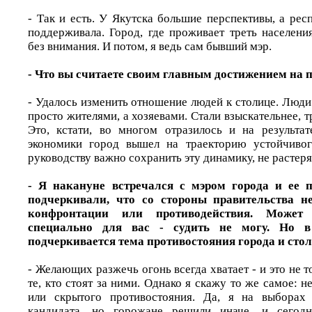
- Так и есть. У Якутска большие перспективы, а рес
поддерживала. Город, где проживает треть населени
без внимания. И потом, я ведь сам бывший мэр.
- Что вы считаете своим главным достижением на п
- Удалось изменить отношение людей к столице. Люди
просто жителями, а хозяевами. Стали взыскательнее, т
Это, кстати, во многом отразилось и на результа
экономики город вышел на траекторию устойчивог
руководству важно сохранить эту динамику, не растеря
- Я накануне встречался с мэром города и ее 
подчеркивали, что со стороны правительства н
конфронтации или противодействия. Может 
специально для вас - судить не могу. Но 
подчеркивается тема противостояния города и сто
- Желающих разжечь огонь всегда хватает - и это не т
те, кто стоят за ними. Однако я скажу то же самое: н
или скрытого противостояния. Да, я на выборах
кандидата, но горожане решили иначе, и сегод