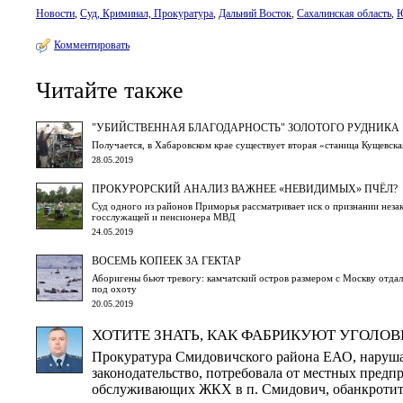
Новости
,
Суд, Криминал, Прокуратура
,
Дальний Восток
,
Сахалинская область
,
Ю
Комментировать
Читайте также
"УБИЙСТВЕННАЯ БЛАГОДАРНОСТЬ" ЗОЛОТОГО РУДНИКА
Получается, в Хабаровском крае существует вторая «станица Кущевска
28.05.2019
ПРОКУРОРСКИЙ АНАЛИЗ ВАЖНЕЕ «НЕВИДИМЫХ» ПЧЁЛ?
Суд одного из районов Приморья рассматривает иск о признании нез
госслужащей и пенсионера МВД
24.05.2019
ВОСЕМЬ КОПЕЕК ЗА ГЕКТАР
Аборигены бьют тревогу: камчатский остров размером с Москву отдал
под охоту
20.05.2019
ХОТИТЕ ЗНАТЬ, КАК ФАБРИКУЮТ УГОЛО
Прокуратура Смидовичского района ЕАО, наруша
законодательство, потребовала от местных предп
обслуживающих ЖКХ в п. Смидович, обанкротить