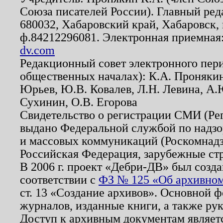
Союза писателей России). Главный ред
680032, Хабаровский край, Хабаровск, п
ф.84212296081. Электронная приемная
dv.com
Редакционный совет электронного пер
общественных началах): К.А. Проняки
Юрьев, Ю.В. Ковалев, Л.Н. Левина, А.
Сухинин, О.В. Егорова
Свидетельство о регистрации СМИ (Р
выдано Федеральной службой по надзо
и массовых коммуникаций (Роскомнадзо
Российская Федерация, зарубежные ст
В 2006 г. проект «Дебри-ДВ» был созда
соответствии с
ФЗ № 125 «Об архивном
ст. 13 «Создание архивов». Основной ф
журналов, изданные книги, а также ру
Доступ к архивным документам являетс