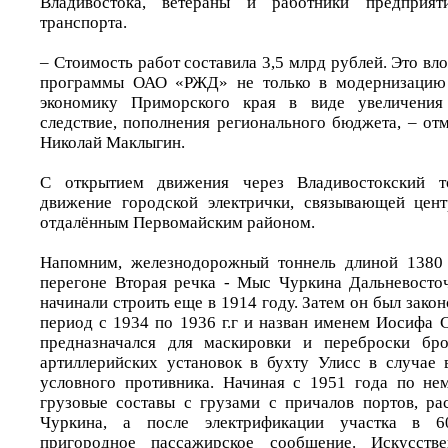
Владивостока, ветераны и работники предприят
транспорта.
– Стоимость работ составила 3,5 млрд рублей. Это в
программы ОАО «РЖД» не только в модернизацию 
экономику Приморского края в виде увеличения 
следствие, пополнения регионального бюджета, – о
Николай Маклыгин.
С открытием движения через Владивостокский то
движение городской электрички, связывающей цент
отдалённым Первомайским районом.
Напомним, железнодорожный тоннель длиной 1380
перегоне Вторая речка - Мыс Чуркина Дальневосто
начинали строить еще в 1914 году. Затем он был закон
период с 1934 по 1936 г.г и назван именем Иосифа 
предназначался для маскировки и переброски бр
артиллерийских установок в бухту Улисс в случае
условного противника. Начиная с 1951 года по не
грузовые составы с грузами с причалов портов, р
Чуркина, а после электрификации участка в 6
пригородное пассажирское сообщение. Искусств