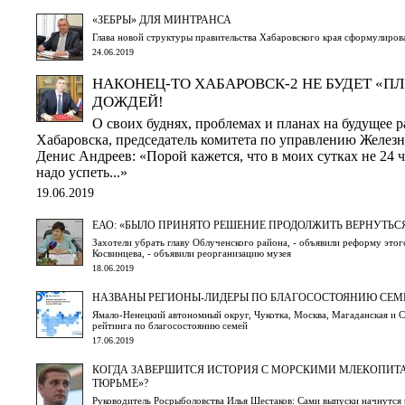
«ЗЕБРЫ» ДЛЯ МИНТРАНСА
Глава новой структуры правительства Хабаровского края сформулиров
24.06.2019
НАКОНЕЦ-ТО ХАБАРОВСК-2 НЕ БУДЕТ «П
ДОЖДЕЙ!
О своих буднях, проблемах и планах на будущее р
Хабаровска, председатель комитета по управлению Желе
Денис Андреев: «Порой кажется, что в моих сутках не 24 час
надо успеть...»
19.06.2019
ЕАО: «БЫЛО ПРИНЯТО РЕШЕНИЕ ПРОДОЛЖИТЬ ВЕРНУТЬС
Захотели убрать главу Облученского района, - объявили реформу этог
Косвинцева, - объявили реорганизацию музея
18.06.2019
НАЗВАНЫ РЕГИОНЫ-ЛИДЕРЫ ПО БЛАГОСОСТОЯНИЮ СЕМ
Ямало-Ненецкий автономный округ, Чукотка, Москва, Магаданская и С
рейтинга по благосостоянию семей
17.06.2019
КОГДА ЗАВЕРШИТСЯ ИСТОРИЯ С МОРСКИМИ МЛЕКОПИ
ТЮРЬМЕ»?
Руководитель Росрыболовства Илья Шестаков: Сами выпуски начнутся р