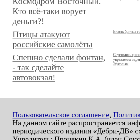
Космодром Восточный.
Кто всё-таки ворует
деньги?!
Птицы атакуют
Власть бритых г
российские самолёты
Спешно сделали фонтан,
Сгустились гроз
управления здр
Жуковым
- так сделайте
автовокзал!
Пользовательское соглашение
,
Политик
На данном сайте распространяется ин
периодического издания «Дебри-ДВ» с
Учредитель: Пронякин К.А. (член Союз