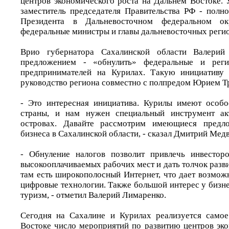
центров экономического роста на Дальнем Востоке. 
заместитель председателя Правительства РФ - полн
Президента в Дальневосточном федеральном о
федеральные министры и главы дальневосточных реги
Врио губернатора Сахалинской области Валери
предложением - «обнулить» федеральные и реги
предпринимателей на Курилах. Такую инициативу 
руководство региона совместно с полпредом Юрием Т
- Это интересная инициатива. Курилы имеют особо
страны, и нам нужен специальный инструмент ак
островах. Давайте рассмотрим имеющиеся предл
бизнеса в Сахалинской области, - сказал Дмитрий Медв
- Обнуление налогов позволит привлечь инвесторо
высокооплачиваемых рабочих мест и дать толчок разв
там есть широкополосный Интернет, что дает возмож
цифровые технологии. Также большой интерес у бизн
туризм, - отметил Валерий Лимаренко.
Сегодня на Сахалине и Курилах реализуется само
Востоке число мероприятий по развитию центров эко