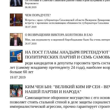
Об отставке в Советско-Гаванском районе главы Юрия Бухрякова и раб
Боровского
06.08.2019
ЧЕМ ПОРАДУЕТЕ?
Встреча с врио губернатора Сахалинской области Валерием Лимаренк
встречу с временно исполняющим обязанности губернатора Сахалина
30.07.2019
О ВОЗВРАЩЕНИИ ВИКТОРА БОЛОТНОВА В ЕАО
Мне, как журналисту и коренной биробиджанке было бы очень интере
26.07.2019
НА ПОСТ ГЛАВЫ АНАДЫРЯ ПРЕТЕНДУЮТ 
ПОЛИТИЧЕСКИХ ПАРТИЙ И СЕМЬ САМО
реди кандидатов в депутаты горсовета треть сост
лет (самому младшему претенденту 24 года), наиболее воз
больше 60 лет
19.07.2019
КИМ ЧЕН ЫН: "ВЕЛИКИЙ КИМ ИР СЕН - 
НАШЕЙ ПАРТИИ И НАРОДА"
Самозащитное оборонное могущество с его осно
позволяет стоять стальной стеной в деле защиты социалис
империалистической агрессии, прочно гарантирует строит