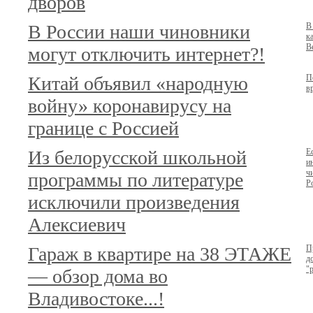
дворов
В России наши чиновники
В
к
В
могут отключить интернет?!
Китай объявил «народную
П
в
войну» коронавирусу на
границе с Россией
Из белорусской школьной
Е
и
ч
программы по литературе
Р
исключили произведения
Алексиевич
Гараж в квартире на 38 ЭТАЖЕ
П
д
"
— обзор дома во
Владивостоке...!