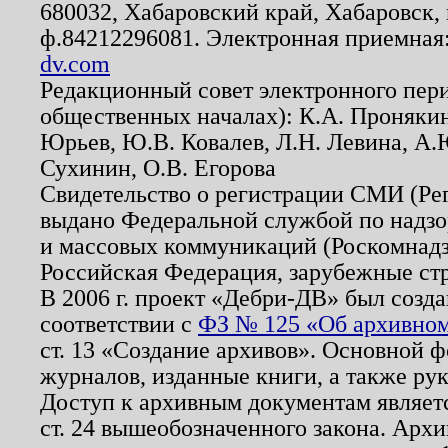
680032, Хабаровский край, Хабаровск, п
ф.84212296081. Электронная приемная
dv.com
Редакционный совет электронного пер
общественных началах): К.А. Проняки
Юрьев, Ю.В. Ковалев, Л.Н. Левина, А.
Сухинин, О.В. Егорова
Свидетельство о регистрации СМИ (Р
выдано Федеральной службой по надзо
и массовых коммуникаций (Роскомнадзо
Российская Федерация, зарубежные ст
В 2006 г. проект «Дебри-ДВ» был созда
соответствии с
ФЗ № 125 «Об архивном
ст. 13 «Создание архивов». Основной ф
журналов, изданные книги, а также ру
Доступ к архивным документам являетс
ст. 24 вышеобозначенного закона. Арх