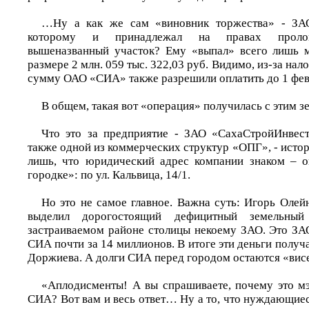
…Ну а как же сам «виновник торжества» - ЗА
которому и принадлежал на правах пролон
вышеназванный участок? Ему «выпал» всего лишь м
размере 2 млн. 059 тыс. 322,03 руб. Видимо, из-за на
сумму ОАО «СИА» также разрешили оплатить до 1 февр
В общем, такая вот «операция» получилась с этим 
Что это за предприятие - ЗАО «СахаСтройИнвест
также одной из коммерческих структур «ОПГ», - исто
лишь, что юридический адрес компании знаком – 
городке»: по ул. Кальвица, 14/1.
Но это не самое главное. Важна суть: Игорь Олей
выделил дорогостоящий дефицитный земельный
застраиваемом районе столицы некоему ЗАО. Это ЗАО
СИА почти за 14 миллионов. В итоге эти деньги полу
Доржиева. А долги СИА перед городом остаются «висе
«Аплодисменты! А вы спрашиваете, почему это мэ
СИА? Вот вам и весь ответ… Ну а то, что нуждающие