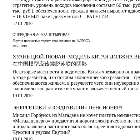
стратегии, уровень доходов населения составит 66 тыс. руб
тыс. руб.), обеспеченность граждан жильем вырастет вдвое,
+ ПОЛНЫЙ пакет документов СТРАТЕГИИ
22.01.2010
ОЧЕРЕДНАЯ АФЕРА ШТЫРОВА?
Якутия полностью теряет свое влияние на АЛРОСА
20.01.2010
ХУАНЬ ЦЮЙЛЯОВАН: МОДЕЛЬ КИТАЯ ДОЛЖНА ВЫ
在中国模型应该摆脱苏联的阴影
Некоторые местности и ведомства Китая чрезмерно опира
в ходе развития, их способы экономического развития – г
обеспечиваются жильем, в результате чего они неуверенно 
экономическое развитие вступает в злокачественный цикл 
19.01.2010
ЭНЕРГЕТИКИ «ПОЗДРАВИЛИ» ПЕНСИОНЕРА
Михаил Горбунов из Магадана не хочет платить неизвест
«Магаданэнерго» продает втридорога электричество не тол
и подавляющей части поселков области, её золотодобытчи
Чукотки и улусам Якутии?
18.01.2010