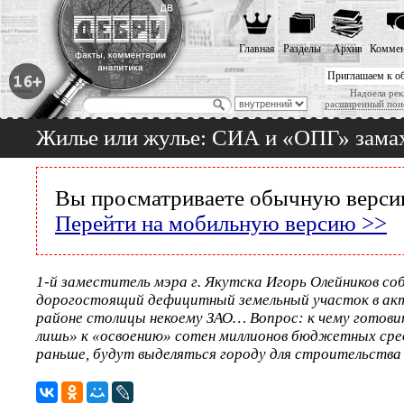
Главная
Разделы
Архив
Коммен
Приглашаем к о
Надоела рек
расширенный пои
Жилье или жулье: СИА и «ОПГ» зама
Вы просматриваете обычную версию
Перейти на мобильную версию >>
1-й заместитель мэра г. Якутска Игорь Олейников со
дорогостоящий дефицитный земельный участок в ак
районе столицы некоему ЗАО… Вопрос: к чему готов
лишь» к «освоению» сотен миллионов бюджетных сред
раньше, будут выделяться городу для строительства