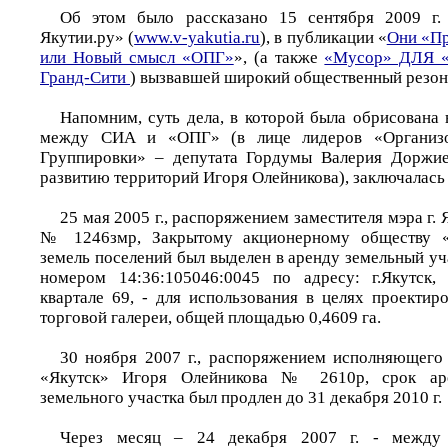
Об этом было рассказано 15 сентября 2009 г. 
Якутии.ру» (
www.v-yakutia.ru
), в публикации «
Они «Пр
или Новый смысл «ОПГ»
», (а также
«Мусор» ДЛЯ 
Гранд-Сити
) вызвавшей широкий общественный резон
Напомним, суть дела, в которой была обрисована 
между СИА и «ОПГ» (в лице лидеров «Организо
Группировки» – депутата Гордумы Валерия Доржие
развитию территорий Игоря Олейникова), заключалась
25 мая 2005 г., распоряжением заместителя мэра г.
№ 1246змр, Закрытому акционерному обществу «
земель поселений был выделен в аренду земельный у
номером 14:36:105046:0045 по адресу: г.Якутск, 
квартале 69, - для использования в целях проектир
торговой галереи, общей площадью 0,4609 га.
30 ноября 2007 г., распоряжением исполняющего
«Якутск» Игоря Олейникова № 2610р, срок ар
земельного участка был продлен до 31 декабря 2010 г.
Через месяц – 24 декабря 2007 г. - между