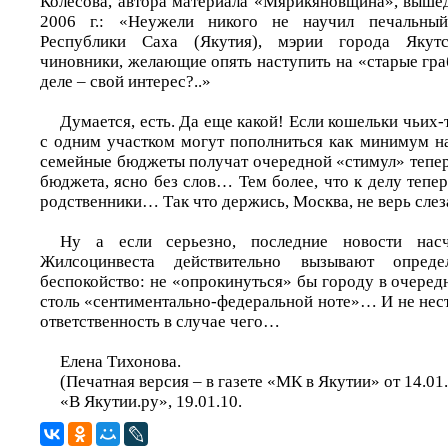
Колесова, автора материала «Мярикяновщина», вышед
2006 г.: «Неужели никого не научил печальный
Республики Саха (Якутия), мэрии города Якут
чиновники, желающие опять наступить на «старые гра
деле – свой интерес?..»
Думается, есть. Да еще какой! Если кошельки чьих-
с одним участком могут пополниться как минимум на
семейные бюджеты получат очередной «стимул» тепер
бюджета, ясно без слов… Тем более, что к делу теп
родственники… Так что держись, Москва, не верь слеза
Ну а если серьезно, последние новости н
Жилсоцинвеста действительно вызывают опреде
беспокойство: не «опрокинуться» бы городу в очередн
столь «сентиментально-федеральной ноте»… И не нес
ответственность в случае чего…
Елена Тихонова.
(Печатная версия – в газете «МК в Якутии» от 14.01.
«В Якутии.ру», 19.01.10.