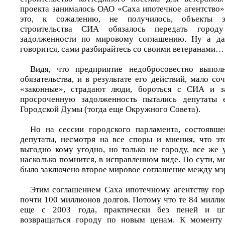
проекта занималось ОАО «Саха ипотечное агентство». 
это, к сожалению, не получилось, объекты э
строительства СИА обязалось передать город
задолженности по мировому соглашению. Ну а да
говорится, сами разбирайтесь со своими ветеранами…
Видя, что предприятие недобросовестно выпол
обязательства, и в результате его действий, мало с
«законные», страдают люди, бороться с СИА и за
просроченную задолженность пытались депутаты 
Городской Думы (тогда еще Окружного Совета).
Но на сессии городского парламента, состоявше
депутаты, несмотря на все споры и мнения, что э
выгодно кому угодно, но только не городу, все же 
насколько помнится, в исправленном виде. По сути, мо
было заключено второе мировое соглашение между мэ
Этим соглашением Саха ипотечному агентству горо
почти 100 миллионов долгов. Потому что те 84 милл
еще с 2003 года, практически без пеней и ш
возвращаться городу по новым ценам. К моменту