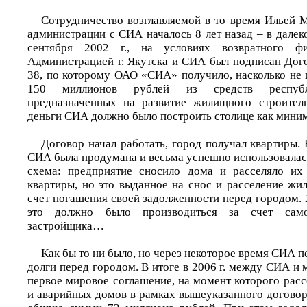
Сотрудничество возглавляемой в то время Ильей 
администрации с СИА началось 8 лет назад – в далеко
сентября 2002 г., на условиях возвратного ф
Администрацией г. Якутска и СИА был подписан Дог
38, по которому ОАО «СИА» получило, насколько не 
150 миллионов рублей из средств республи
предназначенных на развитие жилищного строитель
деньги СИА должно было построить столице как миним
Договор начал работать, город получал квартиры.
СИА была продумана и весьма успешно использовалас
схема: предприятие сносило дома и расселяло их
квартиры, но это выданное на снос и расселение жи
счет погашения своей задолженности перед городом. 
это должно было производиться за счет само
застройщика…
Как бы то ни было, но через некоторое время СИА п
долги перед городом. В итоге в 2006 г. между СИА и
первое мировое соглашение, на момент которого рас
и аварийных домов в рамках вышеуказанного договор