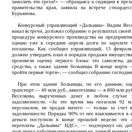
замолить эти грехи!» — обращаясь к сидящим в през
правительства края, заявила на встрече стюардес
Бурьянова.
Конкурсный управляющий «Дальавиа» Вадим Весел
накал встречи, доложил собранию о результатах своей 
процедура конкурсного производства на предприяти
однако уже к середине апреля долги по зарплате 
погашены. Как сообщил управляющий, 15 февраля
должно утвердить план и порядок продажи имуществ
произвели оценку первого блока: это самолеты, дв
средства, а также здание больницы. В конце марта 
пройти первые торги», — сообщил собранию господин
При этом здание больницы, по его данным, оц
транспорт — 49 млн руб., авиатехника — в 800 млн ру
Веселкова, вырученных денег в любом случае 
задолженности. «За это время мы погасили 92 м
персоналом, не продав ничего — только за счет в
задолженности. Порядка 90% от нее взыскивается в 
деньги поступили в конце прошлой недели: это 
переплаты „Дальавиа“ НДС», — подчеркнул он, доб
долг перед работниками компании на данный момент со