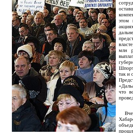
сот
остав
компе
этом 
акц
дальн
пред
власт
млн р
выпл
губер
Шпорт
так и 
Предс
«Даль
что в
прове
Вч
Хаба
объе
прошл