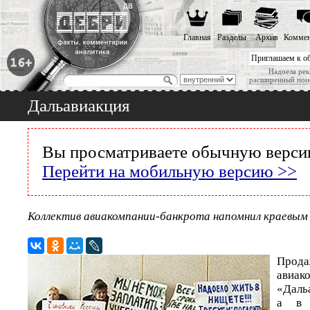
Главная
Разделы
Архив
Коммен
Приглашаем к о
Надоела рек
расширенный пои
Дальавиакция
Вы просматриваете обычную версию
Перейти на мобильную версию >>
Коллектив авиакомпании-банкрота напомнил краевым 
Про
авиак
«Дальа
а в 