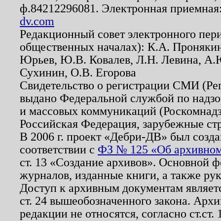
ф.84212296081. Электронная приемная
dv.com
Редакционный совет электронного пер
общественных началах): К.А. Проняки
Юрьев, Ю.В. Ковалев, Л.Н. Левина, А.
Сухинин, О.В. Егорова
Свидетельство о регистрации СМИ (Р
выдано Федеральной службой по надзо
и массовых коммуникаций (Роскомнадзо
Российская Федерация, зарубежные ст
В 2006 г. проект «Дебри-ДВ» был созда
соответствии с
ФЗ № 125 «Об архивном
ст. 13 «Создание архивов». Основной ф
журналов, изданные книги, а также ру
Доступ к архивным документам являетс
ст. 24 вышеобозначенного закона. Арх
редакции не относятся, согласно ст.ст. 