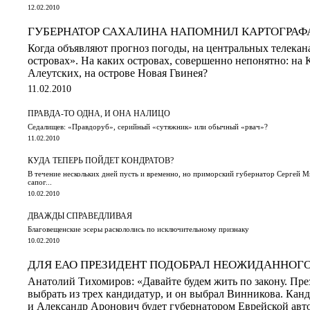
12.02.2010
ГУБЕРНАТОР САХАЛИНА НАПОМНИЛ КАРТОГРАФ
Когда объявляют прогноз погоды, на центральных телекан
островах». На каких островах, совершенно непонятно: на
Алеутских, на острове Новая Гвинея?
11.02.2010
ПРАВДА-ТО ОДНА, И ОНА НАЛИЦО
Седалищев: «Правдоруб», серийный «сутяжник» или обычный «рвач»?
11.02.2010
КУДА ТЕПЕРЬ ПОЙДЕТ КОНДРАТОВ?
В течение нескольких дней пусть и временно, но приморский губернатор Сергей М
сапог...
10.02.2010
ДВАЖДЫ СПРАВЕДЛИВАЯ
Благовещенские эсеры раскололись по исключительному признаку
10.02.2010
ДЛЯ ЕАО ПРЕЗИДЕНТ ПОДОБРАЛ НЕОЖИДАННОГО
Анатолий Тихомиров: «Давайте будем жить по закону. Пр
выбрать из трех кандидатур, и он выбрал Винникова. Кан
и Александр Аронович будет губернатором Еврейской авто