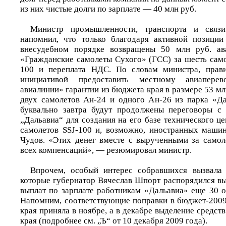
из них чистые долги по зарплате — 40 млн руб.
Министр промышленности, транспорта и связ
напомнил, что только благодаря активной позиции
внесудебном порядке возвращены 50 млн руб. ав
«Гражданские самолеты Сухого» (ГСС) за шесть само
100 и переплата НДС. По словам министра, прави
инициативой предоставить местному авиаперев
авиалинии» гарантии из бюджета края в размере 53 мл
двух самолетов Ан-24 и одного Ан-26 из парка «Да
буквально завтра будут продолжены переговоры с
„Дальавиа“ для создания на его базе технического 
самолетов SSJ-100 и, возможно, иностранных маши
Чудов. «Этих денег вместе с вырученными за самол
всех компенсаций», — резюмировал министр.
Впрочем, особый интерес собравшихся вызвала 
которые губернатор Вячеслав Шпорт распорядился вы
выплат по зарплате работникам «Дальавиа» еще 30 о
Напомним, соответствующие поправки в бюджет-2009
края приняла в ноябре, а в декабре выделение средст
края (подробнее см. „Ъ“ от 10 декабря 2009 года).