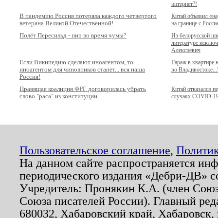
интернет?!
В пандемию Россия потеряла каждого четвертого
Китай объявил «н
ветерана Великой Отечественной!
на границе с Росси
Полёт Пересильд - пир во время чумы?
Из белорусской ш
литературе исключ
Алексиевич
Если Википедию сделают иноагентом, то
Гараж в квартире
иноагентом для чиновников станет... вся наша
во Владивостоке...
Россия!
Правящая коалиция ФРГ договорилась убрать
Китай отказался п
слово "раса" из конституции
случаях COVID-1
Пользовательское соглашение
,
Политик
На данном сайте распространяется ин
периодического издания «Дебри-ДВ» с
Учредитель: Пронякин К.А. (член Союз
Союза писателей России). Главный ред
680032, Хабаровский край, Хабаровск, п