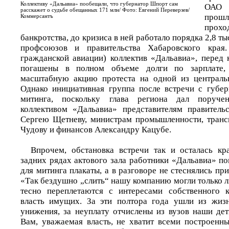
Коллективу «Дальавиа» пообещали, что губернатор Шпорт сам
ОАО 
расскажет о судьбе обещанных 171 млн/ Фото: Евгений Переверзев/
прошл
Коммерсантъ
про
банкротства, до кризиса в ней работало порядка 2,8 тыс
профсоюзов и правительства Хабаровского края
гражданской авиации) коллектив «Дальавиа», перед 
погашены в полном объеме долги по зарплате, 
масштабную акцию протеста на одной из централь
Однако инициативная группа после встречи с губер
митинга, поскольку глава региона дал поруче
коллективом «Дальавиа» представителям правительс
Сергею Щетневу, министрам промышленности, транс
Чудову и финансов Александру Кацубе.
Впрочем, обстановка встречи так и осталась кр
задних рядах актового зала работники «Дальавиа» п
для митинга плакаты, а в разговоре не стеснялись при
«Так бездушно „слить“ нашу компанию могли только 
тесно переплетаются с интересами собственного 
власть имущих. За эти полтора года ушли из жиз
унижения, за неуплату отчислены из вузов наши дет
Вам, уважаемая власть, не хватит всеми построенн