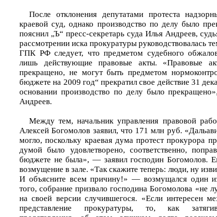
После отклонения депутатами протеста надзорн
краевой суд, однако производство по делу было пре
пояснил „Ъ“ пресс-секретарь суда Илья Андреев, суд
рассмотрении иска прокуратуры руководствовалась тем,
ГПК РФ следует, что предметом судебного обжалов
лишь действующие правовые акты. «Правовые акт
прекращено, не могут быть предметом нормоконтро
бюджете на 2009 год“ прекратил свое действие 31 дека
основании производство по делу было прекращено»
Андреев.
Между тем, начальник управления правовой рабо
Алексей Богомолов заявил, что 171 млн руб. «Дальав
могло, поскольку краевая дума протест прокурора п
думой было удовлетворено, соответственно, попра
бюджете не была», — заявил господин Богомолов. Е
возмущение в зале. «Так скажите теперь: люди, ну изв
И объясните всем причину!» — возмущался один и
того, собрание призвало господина Богомолова «не лу
на своей версии случившегося. «Если интересен ме
представление прокуратуры, то, как затягив