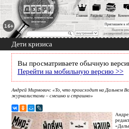
Главная
Разделы
Архив
Коммен
Приглашаем к о
Надоела рек
расширенный пои
Дети кризиса
Вы просматриваете обычную версию
Перейти на мобильную версию >>
Андрей Мирмович: «То, что происходит на Дальнем В
журналистами – смешно и страшно»
Андр
ред
«Даль