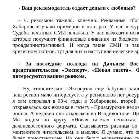
- Ваш рекламодатель отдает деньги с любовью?
- С рекламой тяжело, конечно. Рекламные сб
Хабаровске упали примерно в пять раз. У нас в жур
Судьба печатных СМИ печальна. У нас выходят в осн
которые получают финансовые вливания из бюджета
проадминистративный. И когда такие СМИ и так
кризисном экстазе, тут для них и наступили нелегкие в
- За последние полгода на Дальнем Вос
представительства «Эксперт», «Новая газета». 
интересуются вашим рынком.
- Ну, относительно «Эксперта» еще бабушка надв
наш регион мало интересует, а у регионалов нет ресу
я сам открывал в 90-е годы в Хабаровске, второй
открывалась как вкладка в газету «Приамурские ведо
пошли. А недавно она открылась во Владивостоке. Пр
Мы ходим по кругу. «Новая газета» неплохая,
дальневосточного формата. Сказывается разница во 
менталитете читательском, в мыслях. Я думаю, что с
будет приостановлен. Но они будут мужественно с