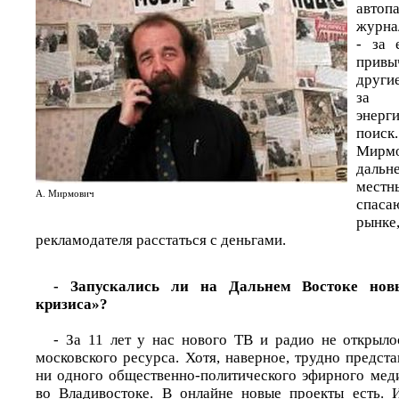
автоп
журна
- за 
привы
други
за 
энер
поиск
Мирмо
даль
местн
А. Мирмович
спаса
рынке,
рекламодателя расстаться с деньгами.
- Запускались ли на Дальнем Востоке нов
кризиса»?
- За 11 лет у нас нового ТВ и радио не открылос
московского ресурса. Хотя, наверное, трудно предста
ни одного общественно-политического эфирного меди
во Владивостоке. В онлайне новые проекты есть. 