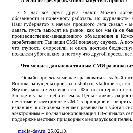
- А если нет ресурсов, чтобы запустить проект?
- У нас все друг друга знают. Можно догово
обязанности и понемногу работать. Но журналисты н
Наш губернатор в начале прошлого лета сказал - 
давать, пусть выходят на рынок, как все мы (а он 
производственно-авиационного объединения в Комс
зарабатывают. Так наши СМИ поначалу сдулись. А пот
что глупость сморозили, и опять достали бюджетну
пожалели убогеньких, а потому что другой прессы не
- Что мешает дальневосточным СМИ развиватьс
- Онлайн-проектам мешает развиваться слабый инт
Востоке запущены проекты rushub.ru, vladtime.ru, есть
Якутии, много чего еще есть. Фанаты интернета есть
Западе и у нас - небо и земля. Цены - дикие, скорост
печатные и электронные СМИ в принципе и говорить 
изданиям в основном мешает развиваться убогая сис
электронным – полная монополизация ТВ-сигналов се
поддержке местных придворных медиаруководителей.
media-day.ru
, 25.02.10.