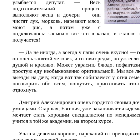
улыбается депутат. — Весь
подготовительный процесс
выполняют жена и дочери — они
чистят лук, морковь, нарезают мясо,
моют рис, а потом уже я
подключаюсь: засыпаю все это в казан, и ставлю 
получается!
— Да не иногда, а всегда у папы очень вкусно! — г
он очень занятой человек, и готовит редко, но уж если 
душой и красиво. Может украсить блюдо, пофантази
простую еду необыкновенно оригинальной. Мы все л
выезды на дачу, когда вот так собираемся у огня се
поговорить обо всем, пошутить, приготовить что-
отдохнуть.
Дмитрий Александрович очень гордится своими до
умницами. Старшая, Евгения, уже заканчивает академ
мечтает стать хорошим специалистом по менеджмен
учится в той же академии, на втором курсе.
Учатся девочки хорошо, нареканий от преподавате
папа своих дочерей нечасто.