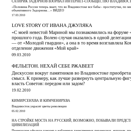
САТИРИК ЗАДОРНОВ ВЗОРВАЛ ИНТЕРНЕТ-СООБЩЕСТВО ВЛАДИВОС
«Половина России теперь знает, что во Владивостоке все бабы - проститутки, по м
объективного Задорнова…» ВИДЕО
17.03.2010
LOVE STORY ОТ ИВАНА ДЖУЛЯКА
«С моей невестой Мариной мы познакомились на форуме 
прошлого года. Волею случая оказались в одной делегации
— от «Молодой гвардии», а она в то время возглавляла К
отделение движения «Мой край»
09.03.2010
ФЕЛЬЕТОН. НЕХАЙ СЕБЕ РЖАВЕЕТ
Дискуссии вокруг памятников во Владивостоке приобрета
смысл. К примеру, как лучше развернуть центральную фиг
власть Советов: передом или задом?
19.02.2010
КИМИРСЕНХВА И КИМЧЕНИРХВА
Владивосток украсят цветы революции
05.02.2010
НА СТРОЙКЕ МОСТА НА РУССКИЙ, ВОЗМОЖНО, ПОБЫВАЛИ ПРЕДС
ЦИВИЛИЗАЦИЙ
Приморские уфологи говорят о найденных таинственных пирамидках, которым, пре