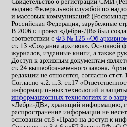
Свидетельство о регистрации СМИ (Р
выдано Федеральной службой по надзо
и массовых коммуникаций (Роскомнадзо
Российская Федерация, зарубежные ст
В 2006 г. проект «Дебри-ДВ» был созда
соответствии с
ФЗ № 125 «Об архивном
ст. 13 «Создание архивов». Основной ф
журналов, изданные книги, а также ру
Доступ к архивным документам являетс
ст. 24 вышеобозначенного закона. Арх
редакции не относятся, согласно ст.ст. 
Согласно ч.2. п.3. ст.17 «Ответственн
информационных технологий и защит
информационных технологиях и о защит
«Дебри-ДВ», хранящий информацию, гр
распространение информации не несет.
основании ст.8 «Право на доступ к ин
Согласно пп.3,4,6 ст.57 Закона РФ «О