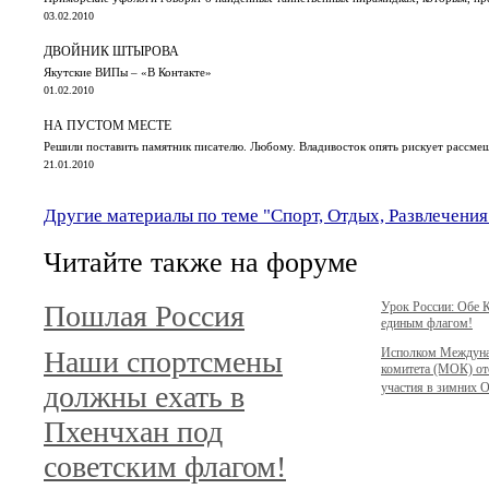
03.02.2010
ДВОЙНИК ШТЫРОВА
Якутские ВИПы – «В Контакте»
01.02.2010
НА ПУСТОМ МЕСТЕ
Решили поставить памятник писателю. Любому. Владивосток опять рискует рассм
21.01.2010
Другие материалы по теме "Спорт, Отдых, Развлечения
Читайте также на форуме
Пошлая Россия
Урок России: Обе 
единым флагом!
Наши спортсмены
Исполком Междуна
комитета (МОК) от
должны ехать в
участия в зимних О
Пхенчхан под
советским флагом!