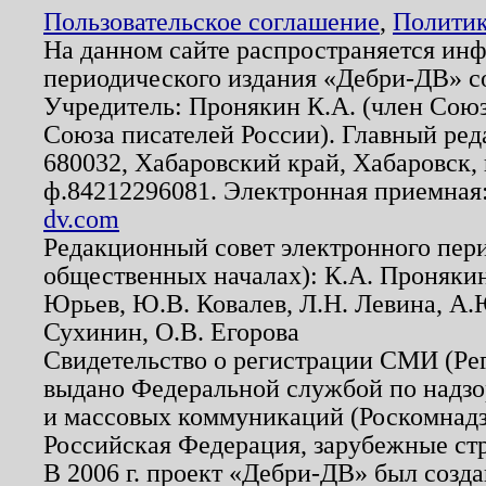
Пользовательское соглашение
,
Политик
На данном сайте распространяется ин
периодического издания «Дебри-ДВ» с
Учредитель: Пронякин К.А. (член Союз
Союза писателей России). Главный ред
680032, Хабаровский край, Хабаровск, п
ф.84212296081. Электронная приемная
dv.com
Редакционный совет электронного пер
общественных началах): К.А. Проняки
Юрьев, Ю.В. Ковалев, Л.Н. Левина, А.
Сухинин, О.В. Егорова
Свидетельство о регистрации СМИ (Р
выдано Федеральной службой по надзо
и массовых коммуникаций (Роскомнадзо
Российская Федерация, зарубежные ст
В 2006 г. проект «Дебри-ДВ» был созда