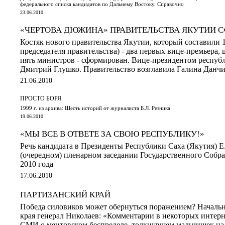
федерального списка кандидатов по Дальнему Востоку. Справочно
23.06.2010
«ЧЕРТОВА ДЮЖИНА» ПРАВИТЕЛЬСТВА ЯКУТИИ 
Костяк нового правительства Якутии, который составили 1
председателя правительства) - два первых вице-премьера,
пять министров - сформирован. Вице-президентом республ
Дмитрий Глушко. Правительство возглавила Галина Данч
21.06.2010
ПРОСТО БОРЯ
1999 г. из архива: Шесть историй от журналиста Б.Л. Резника
19.06.2010
«МЫ ВСЕ В ОТВЕТЕ ЗА СВОЮ РЕСПУБЛИКУ!»
Речь кандидата в Президенты Республики Саха (Якутия) Е
(очередном) пленарном заседании Государственного Собра
2010 года
17.06.2010
ПАРТИЗАНСКИЙ КРАЙ
Победа силовиков может обернуться поражением? Начал
края генерал Николаев: «Комментарии в некоторых интер
СМИ о ментовском беспределе, толкнувшем мальчишек на