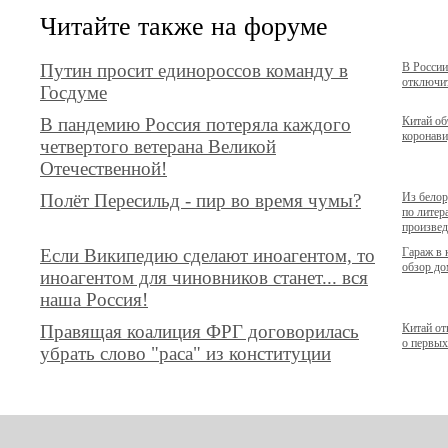
Читайте также на форуме
Путин просит единороссов команду в
В России
отключит
Госдуме
В пандемию Россия потеряла каждого
Китай о
коронави
четвертого ветерана Великой
Отечественной!
Полёт Пересильд - пир во время чумы?
Из бело
по литер
произвед
Если Википедию сделают иноагентом, то
Гараж в
обзор до
иноагентом для чиновников станет... вся
наша Россия!
Правящая коалиция ФРГ договорилась
Китай от
о первы
убрать слово "раса" из конституции