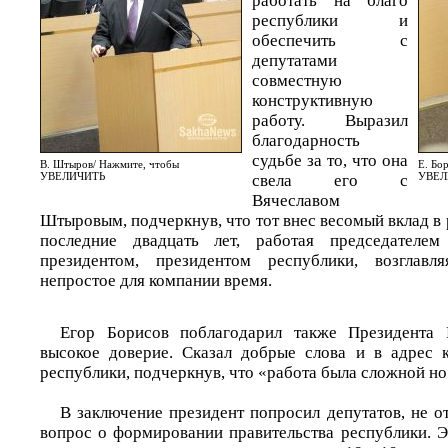
работать на благо
республики и
обеспечить с
депутатами
совместную
конструктивную
работу. Выразил
благодарность
судьбе за то, что она
В. Штыров/ Нажмите, чтобы
Е. Бо
УВЕЛИЧИТЬ
УВЕЛ
свела его с
Вячеславом
Штыровым, подчеркнув, что тот внес весомый вклад в 
последние двадцать лет, работая председателем 
президентом, президентом республики, возгл
непростое для компании время.
Егор Борисов поблагодарил также Президента
высокое доверие. Сказал добрые слова и в адрес к
республики, подчеркнув, что «работа была сложной но
В заключение президент попросил депутатов, не о
вопрос о формировании правительства республики. 