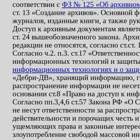
соответствии с
ФЗ № 125 «Об архивном
ст. 13 «Создание архивов». Основной ф
журналов, изданные книги, а также ру
Доступ к архивным документам являетс
ст. 24 вышеобозначенного закона. Арх
редакции не относятся, согласно ст.ст. 
Согласно ч.2. п.3. ст.17 «Ответственн
информационных технологий и защит
информационных технологиях и о защит
«Дебри-ДВ», хранящий информацию, гр
распространение информации не несет.
основании ст.8 «Право на доступ к ин
Согласно пп.3,4,6 ст.57 Закона РФ «О
не несут ответственности за распрост
действительности и порочащих честь и
ущемляющих права и законные интере
злоупотребление свободой массовой ин