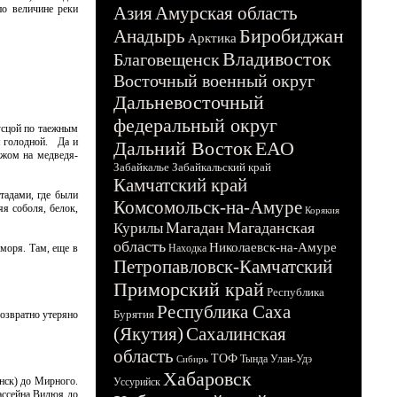
по величине реки
Азия
Амурская область
Биробиджан
Анадырь
Арктика
Владивосток
Благовещенск
Восточный военный округ
Дальневосточный
федеральный округ
усцой по таежным
я голодной. Да и
Дальний Восток
ЕАО
ожом на медведя-
Забайкалье
Забайкальский край
Камчатский край
тадами, где были
Комсомольск-на-Амуре
я соболя, белок,
Корякия
Магадан
Магаданская
Курилы
область
Николаевск-на-Амуре
моря. Там, еще в
Находка
Петропавловск-Камчатский
Приморский край
Республика
Республика Саха
Бурятия
озвратно утеряно
(Якутия)
Сахалинская
область
ТОФ
Тында
Улан-Удэ
Сибирь
Хабаровск
нск) до Мирного.
Уссурийск
бассейна Вилюя до