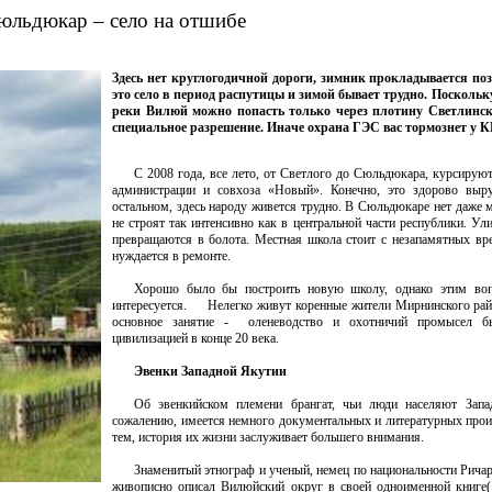
юльдюкар – село на отшибе
Здесь нет круглогодичной дороги, зимник прокладывается поз
это село в период распутицы и зимой бывает трудно. Поскольк
реки Вилюй можно попасть только через плотину Светлинс
специальное разрешение. Иначе охрана ГЭС вас тормознет у 
С 2008 года, все лето, от Светлого до Сюльдюкара, курсируют
администрации и совхоза «Новый». Конечно, это здорово выру
остальном, здесь народу живется трудно. В Сюльдюкаре нет даже 
не строят так интенсивно как в центральной части республики. У
превращаются в болота. Местная школа стоит с незапамятных вр
нуждается в ремонте.
Хорошо было бы построить новую школу, однако этим во
интересуется. Нелегко живут коренные жители Мирнинского райо
основное занятие - оленеводство и охотничий промысел б
цивилизацией в конце 20 века.
Эвенки Западной Якутии
Об эвенкийском племени брангат, чьи люди населяют Зап
сожалению, имеется немного документальных и литературных про
тем, история их жизни заслуживает большего внимания.
Знаменитый этнограф и ученый, немец по национальности Ричар
живописно описал Вилюйский округ в своей одноименной книге(