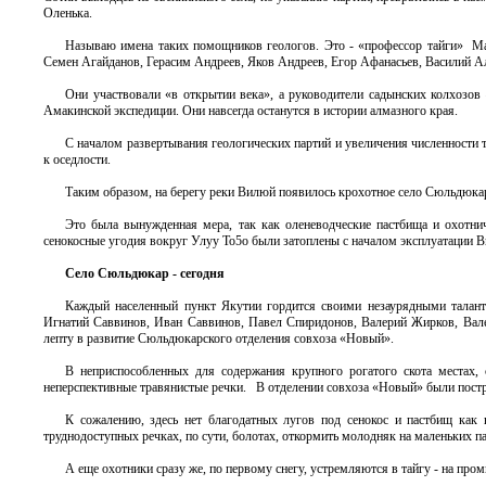
Оленька.
Называю имена таких помощников геологов. Это - «профессор тайги» Ма
Семен Агайданов, Герасим Андреев, Яков Андреев, Егор Афанасьев, Васили
Они участвовали «в открытии века», а руководители садынских колхозов 
Амакинской экспедиции. Они навсегда останутся в истории алмазного края.
С началом развертывания геологических партий и увеличения численности то
к оседлости.
Таким образом, на берегу реки Вилюй появилось крохотное село Сюльдюка
Это была вынужденная мера, так как оленеводческие пастбища и охотн
сенокосные угодия вокруг Улуу То5о были затоплены с началом эксплуатации 
Село Сюльдюкар - сегодня
Каждый населенный пункт Якутии гордится своими незаурядными талан
Игнатий Саввинов, Иван Саввинов, Павел Спиридонов, Валерий Жирков, Вал
лепту в развитие Сюльдюкарского отделения совхоза «Новый».
В неприспособленных для содержания крупного рогатого скота местах,
неперспективные травянистые речки. В отделении совхоза «Новый» были пост
К сожалению, здесь нет благодатных лугов под сенокос и пастбищ как 
труднодоступных речках, по сути, болотах, откормить молодняк на маленьких п
А еще охотники сразу же, по первому снегу, устремляются в тайгу - на про