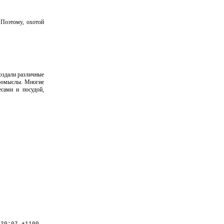
 Поэтому, охотой
оздали различные
промыслы. Многие
сами и посудой,
:20:07 +1100