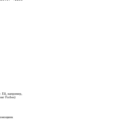
. Ей, например,
нг Forbes)
 помощник