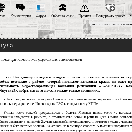
хив
Комментарии
Форум
Обратная связь
Правила
Поддержать проект
М
Рупор громкоговоритель мат
ск
нула
 ничем практически эти утраты так и не восполнили
Село Сюльдюкар находится сегодня в таком положении, что никак не вери
ообще возможно в районе, который называют алмазным краем, где ведет пр
еятельность бюджетообразующая компания республики – «АЛРОСА». Ка
Якутия24», добраться до этого села можно только по зимнику.
«Поскольку на левый берег реки Вилюй можно попасть только через плотину Светли
пециальное разрешение. Иначе охрана ГЭС вас тормознет у КПП».
Улицы после дождей превращаются в болота. Местная школа стоит «с незапам
остоянно нуждается в ремонте, о строительстве новой и речи не идет. Своим появлен
бязан развитию в западной Якутии алмазной промышленности, которая внесла существ
 жизнь и быт местных эвенков, но отнюдь не в лучшую сторону. Алмазники нарушили 
 уклад местных эвенков, но ничем практически эти утраты так и не восполнили.