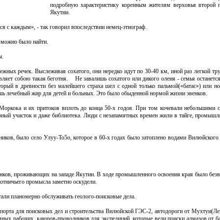
подробную характеристику коренным жителям верховья второй 
Якутии.
ься с каждым», - так говорил впоследствии немец-этнограф.
зможно было найти.
ы.
ных речек. Выслеживая сохатого, они нередко идут по 30-40 км, иной раз легкой тр
авляет собою такая беготня. Не завалишь сохатого или дикого оленя - семья останетс
орый в древности без малейшего страха шел с одной только пальмой(«батас») или н
чишь лечебный жир для детей и больных. Это было обыденной нормой жизни эвенков.
Моркока и их притоков вплоть до конца 50-х годов. При том кочевали небольшими с
рный участок и даже библиотека. Люди с незапамятных времен жили в тайге, промышля
ков, было село Улуу-То5о, которое в 60-х годах было затоплено водами Вилюйского 
нков, проживающих на западе Якутии. В ходе промышленного освоения края было безв
а охотничьего промысла заметно оскудели.
али планомерно обслуживать геолого-поисковые дела.
спорта для поисковых дел и строительства Вилюйской ГЭС-2, автодороги от Мухтуи(Ле
емных рабочих, каюров-проводников для экспедиций, которые вели поиски алмазов от 