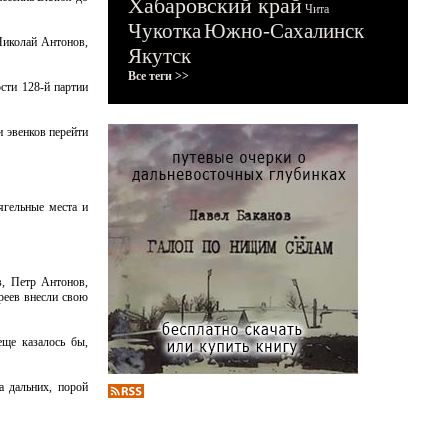
Хабаровский край
Чита
Чукотка
Южно-Сахалинск
Николай Антонов,
Якутск
Все теги >>
сти 128-й партии
и эвенков перейти
ягельные места и
, Петр Антонов,
реев внесли свою
еще казалось бы,
а дальних, порой