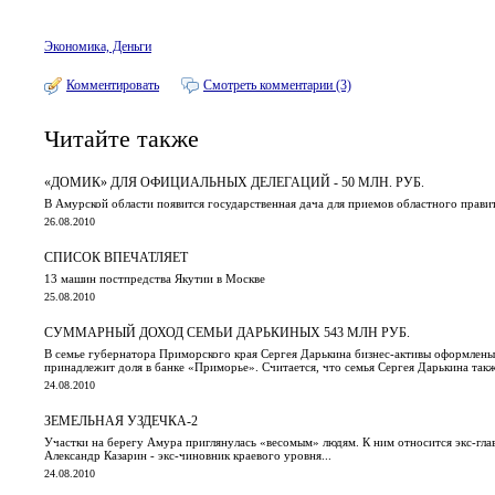
Экономика, Деньги
Комментировать
Смотреть комментарии (3)
Читайте также
«ДОМИК» ДЛЯ ОФИЦИАЛЬНЫХ ДЕЛЕГАЦИЙ - 50 МЛН. РУБ.
В Амурской области появится государственная дача для приемов областного правит
26.08.2010
СПИСОК ВПЕЧАТЛЯЕТ
13 машин постпредства Якутии в Москве
25.08.2010
СУММАРНЫЙ ДОХОД СЕМЬИ ДАРЬКИНЫХ 543 МЛН РУБ.
В семье губернатора Приморского края Сергея Дарькина бизнес-активы оформлены
принадлежит доля в банке «Приморье». Считается, что семья Сергея Дарькина та
24.08.2010
ЗЕМЕЛЬНАЯ УЗДЕЧКА-2
Участки на берегу Амура приглянулась «весомым» людям. К ним относится экс-гла
Александр Казарин - экс-чиновник краевого уровня...
24.08.2010