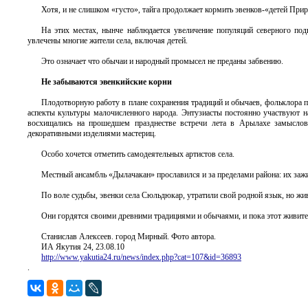
Хотя, и не слишком «густо», тайга продолжает кормить эвенков-«детей При
На этих местах, нынче наблюдается увеличение популяций северного под
увлечены многие жители села, включая детей.
Это означает что обычаи и народный промысел не преданы забвению.
Не забываются эвенкийские корни
Плодотворную работу в плане сохранения традиций и обычаев, фольклора п
аспекты культуры малочисленного народа. Энтузиасты постоянно участвуют н
восхищались на прошедшем празднестве встречи лета в Арылахе замыслов
декоративными изделиями мастериц.
Особо хочется отметить самодеятельных артистов села.
Местный ансамбль «Дылачакан» прославился и за пределами района: их зажи
По воле судьбы, эвенки села Сюльдюкар, утратили свой родной язык, но жи
Они гордятся своими древними традициями и обычаями, и пока этот живитель
Станислав Алексеев. город Мирный. Фото автора.
ИА Якутия 24, 23.08.10
http://www.yakutia24.ru/news/index.php?cat=107&id=36893
.