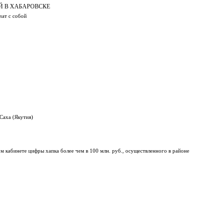
Й В ХАБАРОВСКЕ
чат с собой
Саха (Якутия)
м кабинете цифры хапка более чем в 100 млн. руб., осуществленного в районе