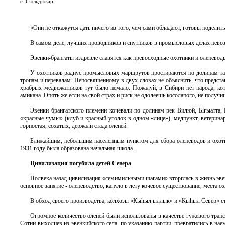
с. Сюльдюкар
«Они не откажутся дать ничего из того, чем сами обладают, готовы поделит
В самом деле, лучших проводников и спутников в промысловых делах нево
Эвенки-брангаты издревле славятся как превосходные охотники и оленевод
У охотников радиус промысловых маршрутов простираются по долинам таеж
тропам и перевалам. Непосвященному в двух словах не объяснить, что предст
храбрых медвежатников тут было немало. Пожалуй, в Сибири нет народа, кот
амикана. Опять же если на свой страх и риск не одолеешь косолапого, не полу
Эвенки брангатского племени кочевали по долинам рек Вилюй, Ыгыатта, 
«красные чумы» (клуб и красный уголок в одном «лице»), медпункт, ветерина
горностая, сохатых, держали стада оленей.
Ближайшим, небольшим населенным пунктом для сбора оленеводов и охотни
1931 году была образована начальная школа.
Цивилизация погубила детей Севера
Полвека назад цивилизация «семимильными шагами» вторглась в жизнь эве
основное занятие - оленеводство, кануло в лету кочевое существование, мест
В обход своего производства, колхозы «Кыhыл ыллык» и «Кыhыл Север» ст
Огромное количество оленей были использованы в качестве гужевого тран
Сотни выходцев из эвенкийского села, по указанию партии, превратились в на