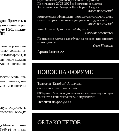
Официальные публикации Павла Петровича
Попельского 2023-2025 в Болгарии, в газетах
Тихоокеанская Звезда и Наш Город Амурск
павел попельский
Комсомольск официально продолжает отмечать День
памяти жертв сталинских репрессий: задумаемся...
дно. Приехать в
павел попельский
у на левый берег
кую ГЭС, нужно
Кого боится Путин: Сергей Фургал
Евгений Афанасьев
КПП.
Повышение платы в автобусах за проезд: кто виноват,
и что делать?
Олег Паньков
 катера районной
чило сельчан. В
Архив блогов >>
мини-пилорамы, и
лицы после дождей
емен и постоянно
НОВОЕ НА ФОРУМЕ
просом мало кто
на – эвенки, чье
Трилогия "Китобои" А. Вахова.
ыли уничтожены
Охранник спит - смена идёт
80% российского медиаконтента это телевидение для
пациентов психдиспансера и наркологии.
Перейти на форум >>
адную Якутию, к
изведений. Между
ОБЛАКО ТЕГОВ
д Маак не только
1860 г) но и дал