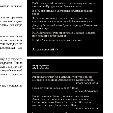
ЕАО - в числе 40 российских регионов-участников
оживало большое
кампании «Продвижение безопасности»
В ЕАО значительно увеличены объемы дорожных
работ
ка и их притоков
Федеральный эксперт по достоинству оценил
й участок и даже
спортивную инфраструктуру Хабаровского края
унктом для сбора
Дноуглубительный флот будет создан для Северного
морского пути
На Хабаровском судостроительном заводе началось
производство дебаркадеров
олого-поисковых
та для поисковых
ЦУМ в Хабаровске вернули государству
отни выходцев из
проводников для
Архив новостей >>
 еще Сунтарского
оседлости. Таким
БЛОГИ
ая мера, так как
лмазодобывающей
плены с началом
Районная библиотека в Амурске уничтожена. На
очереди библиотека Островского в Комсомольске?!
павел попельский
так и остался на
Голая вечеринка Роснано 2015г. Итог.
Евгений Афанасьев
Новые находки Павла Петровича Попельского:
Архив газеты Природа и аномальные явления,
Неизвестная карта НижнеАмурЛага и Последние
выставки автора в Амурске по 2025
павел попельский