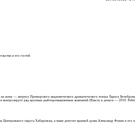
ельства и его гостей
 на жену — актрису Приморского академического драматического театра Ларису Белоброву
кже контролирует ряд крупных рыбопромышленных компаний (Власть и деньги — 2010. Рейти
ва Центрального округа Хабаровска, а ныне депутат краевой думы Александр Фокин и его