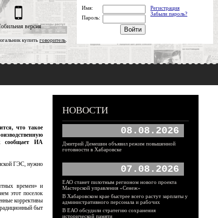
Имя:
Регистрация
Забыли пароль?
Пароль:
обильная версия
югальник купить
говоритель
.
НОВОСТИ
тся, что такое
08.08.2026
оизводственную
к сообщает ИА
Дмитрий Демешин объявил режим повышенной
готовности в Хабаровске
нской ГЭС, нужно
07.08.2026
ЕАО станет пилотным регионом нового проекта
ятных времен» и
Мастерской управления «Сенеж»
ием этот поселок
В Хабаровском крае быстрее всего растут зарплаты у
енные коррективы
административного персонала и рабочих
традиционный быт
В ЕАО обсудили стратегию сохранения
исторической памяти