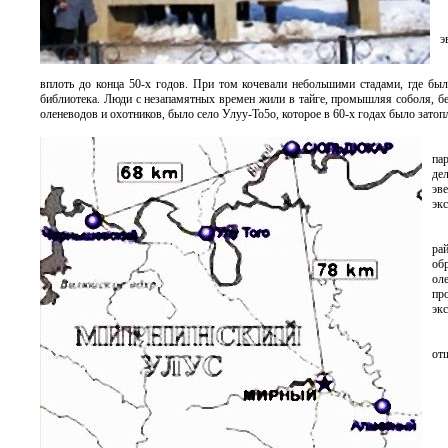
э
вплоть до конца 50-х годов. При том кочевали небольшими стадами, где бы
библиотека. Люди с незапамятных времен жили в тайге, промышляя соболя, бе
оленеводов и охотников, было село Улуу-То5о, которое в 60-х годах было зат
па
де
эв
эк
ра
об
ол
пр
эк
от