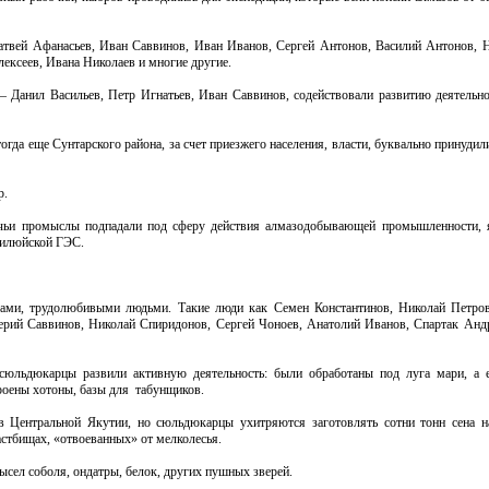
твей Афанасьев, Иван Саввинов, Иван Иванов, Сергей Антонов, Василий Антонов, 
й Алексеев, Ивана Николаев и многие другие.
– Данил Васильев, Петр Игнатьев, Иван Саввинов, содействовали развитию деятельно
гда еще Сунтарского района, за счет приезжего населения, власти, буквально принудил
р.
ичьи промыслы подпадали под сферу действия алмазодобывающей промышленности, 
Вилюйской ГЭС.
тами, трудолюбивыми людьми. Такие люди как Семен Константинов, Николай Петров
ерий Саввинов, Николай Спиридонов, Сергей Чоноев, Анатолий Иванов, Спартак Анд
 сюльдюкарцы развили активную деятельность: были обработаны под луга мари, а 
роены хотоны, базы для табунщиков.
в Центральной Якутии, но сюльдюкарцы ухитряются заготовлять сотни тонн сена н
астбищах, «отвоеванных» от мелколесья.
мысел соболя, ондатры, белок, других пушных зверей.