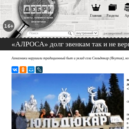
Главная
Разделы
Ар
расширенный пои
«АЛРОСА» долг эвенкам так и не вер
Алмазники нарушили традиционный быт и уклад села Сюльдюкар (Якутия), но
в
д
«
с
п
о
в
и