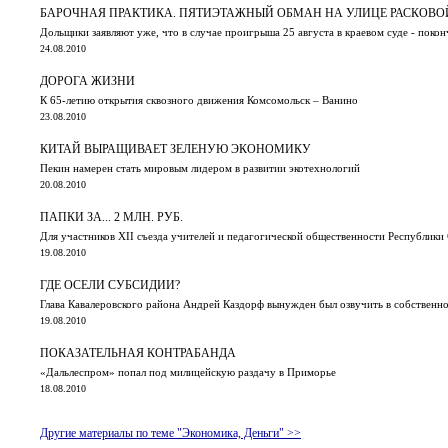
БАРОЧНАЯ ПРАКТИКА. ПЯТИЭТАЖНЫЙ ОБМАН НА УЛИЦЕ РАСКОВО
Дольщики заявляют уже, что в случае проигрыша 25 августа в краевом суде - покон
24.08.2010
ДОРОГА ЖИЗНИ
К 65-летию открытия сквозного движения Комсомольск – Ванино
23.08.2010
КИТАЙ ВЫРАЩИВАЕТ ЗЕЛЕНУЮ ЭКОНОМИКУ
Пекин намерен стать мировым лидером в развитии экотехнологий
20.08.2010
ПАПКИ ЗА... 2 МЛН. РУБ.
Для участников XII съезда учителей и педагогической общественности Республики 
19.08.2010
ГДЕ ОСЕЛИ СУБСИДИИ?
Глава Кавалеровского района Андрей Каздорф вынужден был озвучить в собственно
19.08.2010
ПОКАЗАТЕЛЬНАЯ КОНТРАБАНДА
«Дальлеспром» попал под милицейскую раздачу в Приморье
18.08.2010
Другие материалы по теме "Экономика, Деньги" >>