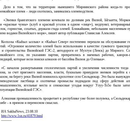
Дело в том, что на территории нынешнего Мирнинского района когда-то пр
венкийское племя – люди охотились, занимались оленеводством.
«Эвенки брангатского племени кочевали по долинам рек Вилюй, Ыгыатта, Морко
ли «красные чумы» (клуб и красный уголок в одном «лице»), медпункт, ветеринарны
лок, горностая, сохатых, держали стада оленей. Ближайшим, небольшим населенным п
оплено водами Вилюйского моря», пишет автор публикации Станислав Алексеев.
Колхозы «Кыhыл ыллык» и «Кыhыл Север» постепенно перешли на обслуживание ге
ртий. «Огромное количество оленей было использовано в качестве гужевого транспор
л и строительства Вилюйской ГЭС-2, автодороги от Мухтуи (Ленск) до Мирного. С
енкийского села, по указанию партии, превратились в наемных рабочих, каюров-
спедиций, которые вели поиски алмазов от бассейна Вилюя до Оленька».
«С началом развертывания геологических партий и увеличения численности тогда
йона, за счет приезжего населения, власти, буквально принудили эвенков перейти к 
разом, на берегу реки Вилюй появилось крохотное село Сюльдюкар. Это была вынужденн
еневодческие пастбища и охотничьи промыслы подпадали под сферу действия а
омышленности, ягельные места и сенокосные угодья вокруг Улуу-То5о были зато
сплуатации Вилюйской ГЭС».
Алмазная промышленность процветает в республике уже более полувека, а Сюльдюкар 
шибе – в прямом и переносном смыслах.
ИА SakhaNews, 23.08.10
http://www.1sn.ru/41879.html
---------