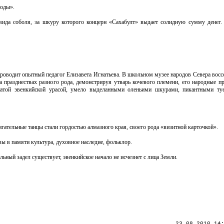
роды».
вида соболя, за шкуру которого концерн «Сахабулт» выдает солидную сумму денег.
роводит опытный педагог Елизавета Игнатьева. В школьном музее народов Севера восс
а празднествах разного рода, демонстрируя утварь кочевого племени, его народные 
атой эвенкийской урасой, умело выделанными оленьими шкурами, пикантными туе
гательные танцы стали гордостью алмазного края, своего рода «визитной карточкой».
вы в памяти культура, духовное наследие, фольклор.
ный задел существует, эвенкийское начало не исчезнет с лица Земли.
23.08.2010 14