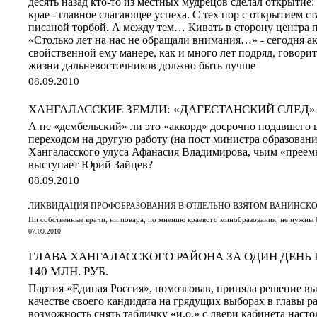
десять назад кто-то из местных мудрецов сделал открытие
крае - главное слагающее успеха. С тех пор с открытием ст
писаной торбой. А между тем… Кивать в сторону центра п
«Столько лет на нас не обращали внимания…» - сегодня а
свойственной ему манере, как и много лет подряд, говорит 
жизни дальневосточников должно быть лучше
08.09.2010
ХАНГАЛАССКИЕ ЗЕМЛИ: «ДАГЕСТАНСКИЙ СЛЕД»
А не «дембельский» ли это «аккорд» досрочно подавшего в 
переходом на другую работу (на пост министра образовани
Хангаласского улуса Афанасия Владимирова, чьим «преемн
выступает Юрий Зайцев?
08.09.2010
ЛИКВИДАЦИЯ ПРОФОБРАЗОВАНИЯ В ОТДЕЛЬНО ВЗЯТОМ ВАНИНСК
Ни собственные врачи, ни повара, по мнению краевого минобразования, не нужны
07.09.2010
ГЛАВА ХАНГАЛАССКОГО РАЙОНА ЗА ОДИН ДЕНЬ 
140 МЛН. РУБ.
Партия «Единая Россия», помозговав, приняла решение в
качестве своего кандидата на грядущих выборах в главы ра
возможность снять табличку «и.о.» с двери кабинета насто