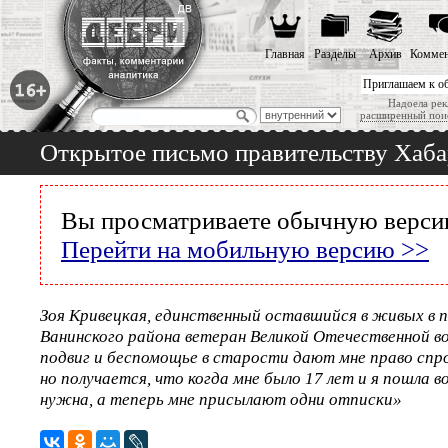
Главная
Разделы
Архив
Коммен
Приглашаем к о
Надоела рек
расширенный пои
Открытое письмо правительству Хаба
Вы просматриваете обычную версию
Перейти на мобильную версию >>
Зоя Кривецкая, единственный оставшийся в живых в п
Ванинского района ветеран Великой Отечественной 
подвиг и беспомощье в старости дают мне право спр
но получается, что когда мне было 17 лет и я пошла в
нужна, а теперь мне присылают одни отписки»