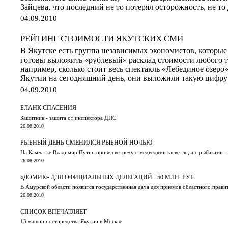
Зайцева, что последний не то потерял осторожность, не т
04.09.2010
РЕЙТИНГ СТОИМОСТИ ЯКУТСКИХ СМИ
В Якутске есть группа независимых экономистов, которые
готовы выложить «рублевый» расклад стоимости любого т
например, сколько стоит весь спектакль «Лебединое озеро
Якутии на сегодняшний день, они выложили такую цифру: 
04.09.2010
БЛАНК СПАСЕНИЯ
Защитник - защита от инспектора ДПС
26.08.2010
РЫБНЫЙ ДЕНЬ СМЕНИЛСЯ РЫБНОЙ НОЧЬЮ
На Камчатке Владимир Путин провел встречу с медведями засветло, а с рыбаками 
26.08.2010
«ДОМИК» ДЛЯ ОФИЦИАЛЬНЫХ ДЕЛЕГАЦИЙ - 50 МЛН. РУБ.
В Амурской области появится государственная дача для приемов областного правит
26.08.2010
СПИСОК ВПЕЧАТЛЯЕТ
13 машин постпредства Якутии в Москве