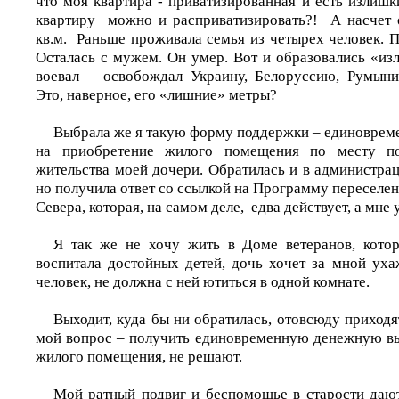
что моя квартира - приватизированная и есть излиш
квартиру можно и расприватизировать?! А насчет
кв.м. Раньше проживала семья из четырех человек. П
Осталась с мужем. Он умер. Вот и образовались «из
воевал – освобождал Украину, Белоруссию, Румын
Это, наверное, его «лишние» метры?
Выбрала же я такую форму поддержки – единоврем
на приобретение жилого помещения по месту по
жительства моей дочери. Обратилась и в администра
но получила ответ со ссылкой на Программу переселен
Севера, которая, на самом деле, едва действует, а мне 
Я так же не хочу жить в Доме ветеранов, кото
воспитала достойных детей, дочь хочет за мной уха
человек, не должна с ней ютиться в одной комнате.
Выходит, куда бы ни обратилась, отовсюду приходя
мой вопрос – получить единовременную денежную вы
жилого помещения, не решают.
Мой ратный подвиг и беспомощье в старости дают