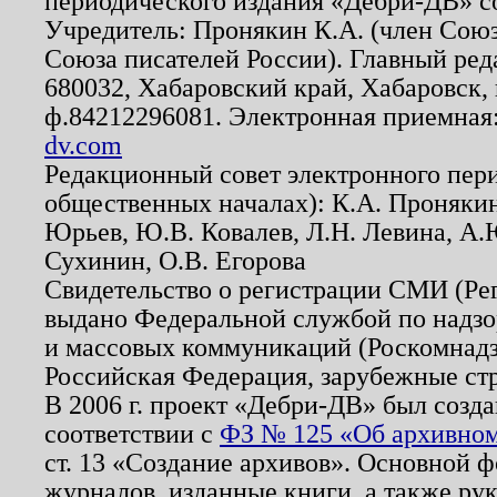
периодического издания «Дебри-ДВ» с
Учредитель: Пронякин К.А. (член Союз
Союза писателей России). Главный ред
680032, Хабаровский край, Хабаровск, п
ф.84212296081. Электронная приемная
dv.com
Редакционный совет электронного пер
общественных началах): К.А. Проняки
Юрьев, Ю.В. Ковалев, Л.Н. Левина, А.
Сухинин, О.В. Егорова
Свидетельство о регистрации СМИ (Р
выдано Федеральной службой по надзо
и массовых коммуникаций (Роскомнадзо
Российская Федерация, зарубежные ст
В 2006 г. проект «Дебри-ДВ» был созда
соответствии с
ФЗ № 125 «Об архивном
ст. 13 «Создание архивов». Основной ф
журналов, изданные книги, а также ру