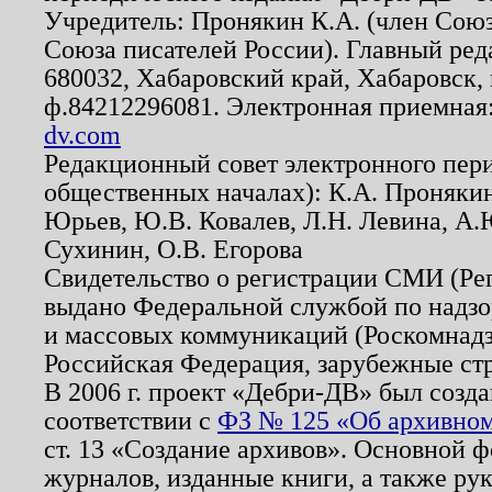
Учредитель: Пронякин К.А. (член Союз
Союза писателей России). Главный ред
680032, Хабаровский край, Хабаровск, п
ф.84212296081. Электронная приемная
dv.com
Редакционный совет электронного пер
общественных началах): К.А. Проняки
Юрьев, Ю.В. Ковалев, Л.Н. Левина, А.
Сухинин, О.В. Егорова
Свидетельство о регистрации СМИ (Р
выдано Федеральной службой по надзо
и массовых коммуникаций (Роскомнадзо
Российская Федерация, зарубежные ст
В 2006 г. проект «Дебри-ДВ» был созда
соответствии с
ФЗ № 125 «Об архивном
ст. 13 «Создание архивов». Основной ф
журналов, изданные книги, а также ру