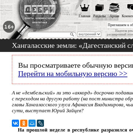
Главная
Разделы
Архив
Коммен
Приглашаем к о
Надоела рек
расширенный пои
Хангаласские земли: «Дагестанский с
Вы просматриваете обычную версию
Перейти на мобильную версию >>
А не «дембельский» ли это «аккорд» досрочно подавше
с переходом на другую работу (на пост министра обр
главы Хангаласского улуса Афанасия Владимирова, чь
сути, выступает Юрий Зайцев?
На прошлой неделе в республике разразился 