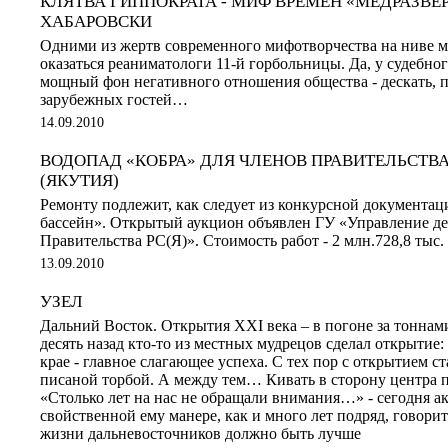
КЛЯТВА ГИППОКРАТА - МИФ ВРЕМЕН «МЕДРАЗВЕР
ХАБАРОВСКИ
Одними из жертв современного мифотворчества на ниве 
оказаться реаниматологи 11-й горбольницы. Да, у судебног
мощный фон негативного отношения общества - дескать, 
зарубежных гостей…
14.09.2010
ВОДОПАД «КОБРА» ДЛЯ ЧЛЕНОВ ПРАВИТЕЛЬСТВ
(ЯКУТИЯ)
Ремонту подлежит, как следует из конкурсной документац
бассейн». Открытый аукцион объявлен ГУ «Управление д
Правительства РС(Я)». Стоимость работ - 2 млн.728,8 тыс. 
13.09.2010
УЗЕЛ
Дальний Восток. Открытия ХХI века – в погоне за тонна
десять назад кто-то из местных мудрецов сделал открытие
крае - главное слагающее успеха. С тех пор с открытием ст
писаной торбой. А между тем… Кивать в сторону центра п
«Столько лет на нас не обращали внимания…» - сегодня а
свойственной ему манере, как и много лет подряд, говорит 
жизни дальневосточников должно быть лучше