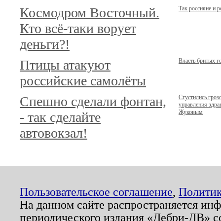
Космодром Восточный.
Так россияне и 
Кто всё-таки ворует
деньги?!
Птицы атакуют
Власть бритых г
российские самолёты
Спешно сделали фонтан,
Сгустились гроз
управления здр
Жуковым
- так сделайте
автовокзал!
Пользовательское соглашение
,
Политик
На данном сайте распространяется ин
периодического издания «Дебри-ДВ» с