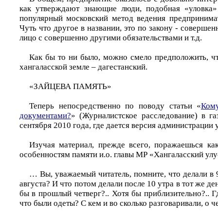
как утверждают знающие люди, подобная «уловка»
популярный московский метод ведения предпринимат
Чуть что другое в названии, это по закону - соверше
лицо с совершенно другими обязательствами и т.д.
Как бы то ни было, можно смело предположить, чт
хангаласской земле – дагестанский.
«ЗАЙЦЕВА ПАМЯТЬ»
Теперь непосредственно по поводу статьи «
Ком
документами?
» (Журналистское расследование) в га
сентября 2010 года, где дается версия администрации 
Изучая материал, прежде всего, поражаешься ка
особенностям памяти и.о. главы МР «Хангаласский ул
… Вы, уважаемый читатель, помните, что делали в 9
августа? И что потом делали после 10 утра в тот же де
бы в прошлый четверг?.. Хотя бы приблизительно?.. Гд
что были одеты? С кем и во сколько разговаривали, о че