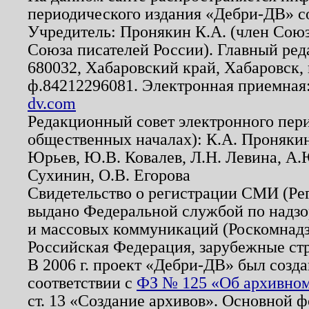
периодического издания «Дебри-ДВ» с
Учредитель: Пронякин К.А. (член Союз
Союза писателей России). Главный ред
680032, Хабаровский край, Хабаровск, п
ф.84212296081. Электронная приемная
dv.com
Редакционный совет электронного пер
общественных началах): К.А. Проняки
Юрьев, Ю.В. Ковалев, Л.Н. Левина, А.
Сухинин, О.В. Егорова
Свидетельство о регистрации СМИ (Р
выдано Федеральной службой по надзо
и массовых коммуникаций (Роскомнадзо
Российская Федерация, зарубежные ст
В 2006 г. проект «Дебри-ДВ» был созда
соответствии с
ФЗ № 125 «Об архивном
ст. 13 «Создание архивов». Основной ф