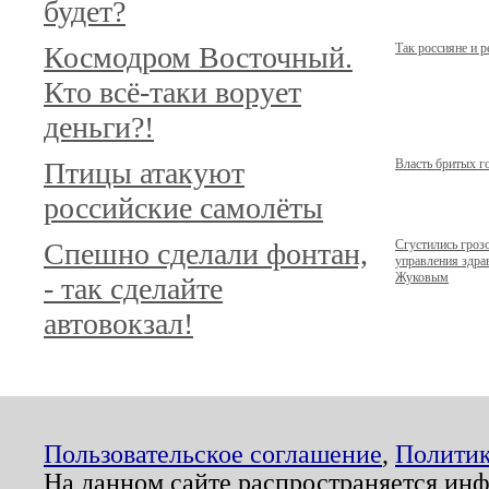
будет?
Космодром Восточный.
Так россияне и 
Кто всё-таки ворует
деньги?!
Птицы атакуют
Власть бритых г
российские самолёты
Спешно сделали фонтан,
Сгустились гроз
управления здр
Жуковым
- так сделайте
автовокзал!
Пользовательское соглашение
,
Политик
На данном сайте распространяется ин