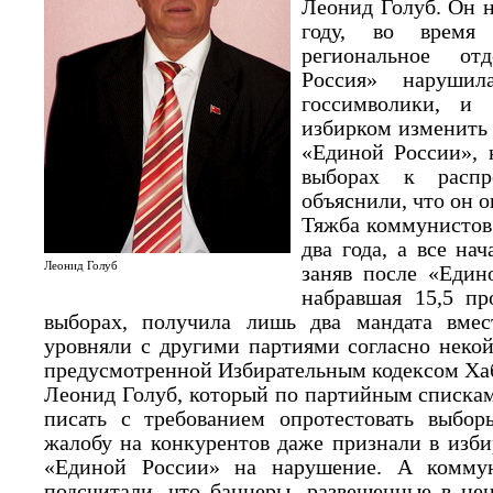
Леонид Голуб. Он н
году, во время 
региональное от
Россия» нарушил
госсимволики, и
избирком изменить
«Единой России»,
выборах к распр
объяснили, что он 
Тяжба коммунистов
два года, а все на
Леонид Голуб
заняв после «Един
набравшая 15,5 пр
выборах, получила лишь два мандата вмес
уровняли с другими партиями согласно неко
предусмотренной Избирательным кодексом Хаб
Леонид Голуб, который по партийным спискам
писать с требованием опротестовать выбо
жалобу на конкурентов даже признали в изб
«Единой России» на нарушение. А коммун
подсчитали, что баннеры, развешенные в це