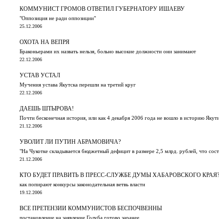
КОММУНИСТ ГРОМОВ ОТВЕТИЛ ГУБЕРНАТОРУ ИШАЕВУ
"Оппозиция не ради оппозиции"
25.12.2006
ОХОТА НА ВЕПРЯ
Браконьерами их назвать нельзя, больно высокие должности они занимают
22.12.2006
УСТАВ УСТАЛ
Мучения устава Якутска перешли на третий круг
22.12.2006
ДАЕШЬ ШТЫРОВА!
Почти бесконечная история, или как 4 декабря 2006 года не вошло в историю Якут
21.12.2006
УВОЛИТ ЛИ ПУТИН АБРАМОВИЧА?
"На Чукотке складывается бюджетный дефицит в размере 2,5 млрд. рублей, что сос
21.12.2006
КТО БУДЕТ ПРАВИТЬ В ПРЕСС-СЛУЖБЕ ДУМЫ ХАБАРОВСКОГО КРАЯ
как попирают конкурсы законодательная ветвь власти
19.12.2006
ВСЕ ПРЕТЕНЗИИ КОММУНИСТОВ БЕСПОЧВЕННЫ
постановление на заявление Голуба готово заранее