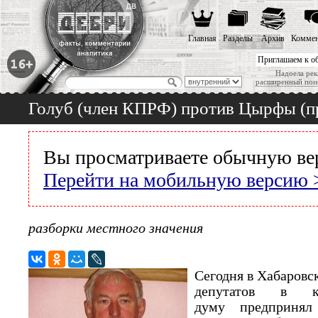
Главная
Разделы
Архив
Коммен
Приглашаем к о
Надоела рек
расширенный пои
Голуб (член КПРФ) против Цырфы (пр
Вы просматриваете обычную ве
Перейти на мобильную версию 
разборки местного значения
Сегодня в Хабаровс
депутатов в кр
думу предпринял 