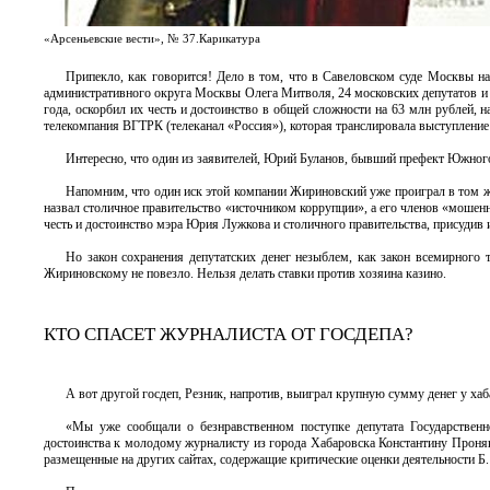
«Арсеньевские вести», № 37.Карикатура
Припекло, как говорится! Дело в том, что в Савеловском суде Москвы 
административного округа Москвы Олега Митволя, 24 московских депутатов и 
года, оскорбил их честь и достоинство в общей сложности на 63 млн рублей, 
телекомпания ВГТРК (телеканал «Россия»), которая транслировала выступление 
Интересно, что один из заявителей, Юрий Буланов, бывший префект Южного 
Напомним, что один иск этой компании Жириновский уже проиграл в том 
назвал столичное правительство «источником коррупции», а его членов «моше
честь и достоинство мэра Юрия Лужкова и столичного правительства, присудив 
Но закон сохранения депутатских денег незыблем, как закон всемирного т
Жириновскому не повезло. Нельзя делать ставки против хозяина казино.
КТО СПАСЕТ ЖУРНАЛИСТА ОТ ГОСДЕПА?
А вот другой госдеп, Резник, напротив, выиграл крупную сумму денег у ха
«Мы уже сообщали о безнравственном поступке депутата Государственн
достоинства к молодому журналисту из города Хабаровска Константину Проняки
размещенные на других сайтах, содержащие критические оценки деятельности Б