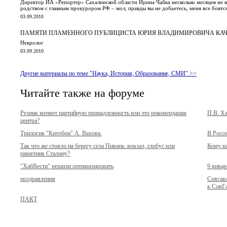
Директор ИА «Репортер» Сахалинской области Ирина Чайка несколько месяцев не в
родством с главным прокурором РФ – мол, правды вы не добьетесь, меня все боятс
03.09.2010
ПАМЯТИ ПЛАМЕННОГО ПУБЛИЦИСТА ЮРИЯ ВЛАДИМИРОВИЧА КА
Некролог
03.09.2010
Другие материалы по теме "Наука, История, Образование, СМИ" >>
Читайте также на форуме
Резник меняет партийную принадлежность или это рекомендация
П.В. Ха
центра?
Трилогия "Китобои" А. Вахова.
В Росси
Так что же стояло на берегу села Пивань: вокзал, глобус или
Кому на
памятник Сталину?
"ХабВести" решили оптимизировать
9 январ
поздравления
Совгава
к СовГ
ПАКТ