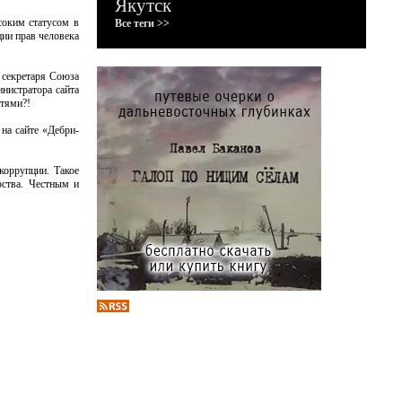
Якутск
соким статусом в
Все теги >>
ции прав человека
, секретаря Союза
инистратора сайта
стями?!
 на сайте «Дебри-
коррупции. Такое
рства. Честным и