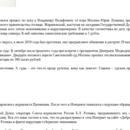
начался процесс по иску к Владимиру Вольфовичу от мэра Москвы Юрия Лужкова, пр
всего правительства столицы. Жириновский, выступая на заседании Государственной Ду
назвав всех оптом мошенниками и коррупционерами. В качестве соответчика по делу п
вице-спикера. К ней заявлены символические требования в 1 рубль.
округа, в июле 2010 года был арестован, ему предъявляют обвинение в растрате 29 ми
же суде. В октябре после прошлого года при встречи с президентом Дмитрием Медвед
нниками». Двадцать восьмого апреля Савеловский суд Москвы признал эти высказыван
истцам по 500 тысяч рублей.
яготения. А суды – это что-то вроде рулетки, кому как повезет. Главное – сделать п
баровского журналиста Пронякина. После чего в Интернете появилось следующее обраще
ой Думы, секретаря Союза журналистов России Б.Л. Резника, предъявившего иск 
ну. Вся его вина состоит в том, что он распространил в сети Интернет на сайте «Деб
. Резника и факты коррупции губернских чиновников.