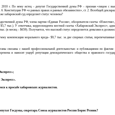
 2010 г. По нему истец – депутат Государственной думы РФ – признан «лицом с вы
 6. Конституции РФ «о равных правах и равных обязанностях», ст. 2. Всеобщей деклара
 же хабаровский суд определяет статус человека?
ударственной думы РФ, члена партии «Единая Россия», обозревателя газеты «Известия»
 $5,7 тыс.). У ответчика, корреспондента местной газеты «Хабаровский Экспресс», адм
тыс. (в месяц – $659). Получается, что высокий статус определяется деньгами и должно
умму компенсации морального вреда– $9,7 тыс. за две спорных статьи, перепечатанные
рганы связаны с нашей профессиональной деятельностью и публикациями по фактам 
ремена и наносит ущерб репутации демократического общества и правового госуда
Экспресс»;
 Экспресс».
мся к просьбе хабаровских журналистов.
депутат Госдумы, секретарь Союза журналистов России Борис Резник?