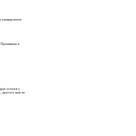
м университете
. Пронякина и
рае остался у
, другого нам не