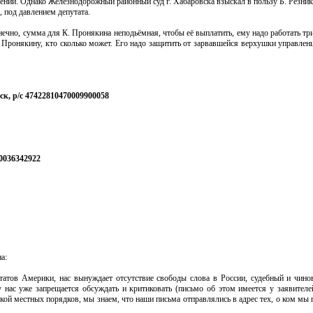
ений. Однако Железнодорожный районный суд г. Хабаровска взыскал в пользу Б. Резник
, под давлением депутата.
ечно, сумма для К. Пронякина неподьёмная, чтобы её выплатить, ему надо работать тр
Пронякину, кто сколько может. Его надо защитить от зарвавшейся верхушки управленце
к, р/с 47422810470009900058
0036342922
а:
атов Америки, нас вынуждает отсутствие свободы слова в России, судебный и чино
нас уже запрещается обсуждать и критиковать (письмо об этом имеется у заявителей
икой местных порядков, мы знаем, что наши письма отправлялись в адрес тех, о ком мы