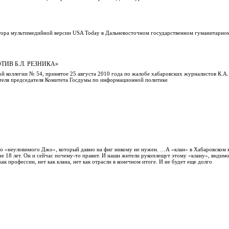
ктора мультимедийной версии USA Today в Дальневосточном государственном гуманитарно
ТИВ Б.Л. РЕЗНИКА»
й коллегии № 54, принятое 25 августа 2010 года по жалобе хабаровских журналистов К.А
ителя председателя Комитета Госдумы по информационной политике
про «неуловимого Джо», который давно на фиг никому не нужен. …А «клан» в Хабаровском к
ие 18 лет. Он и сейчас почему-то правит. И наши жители рукоплещут этому «клану», видимо
ак профессии, нет как клана, нет как отрасли в конечном итоге. И не будет еще долго