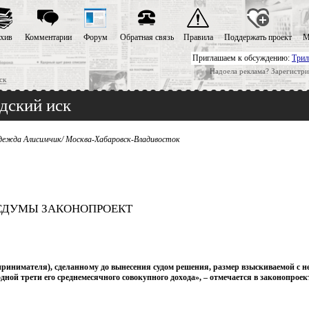
хив
Комментарии
Форум
Обратная связь
Правила
Поддержать проект
М
Приглашаем к обсуждению:
Трил
Надоела реклама? Зарегистри
ск
дский иск
дежда Алисимчик/ Москва-Хабаровск-Владивосток
ОСДУМЫ ЗАКОНОПРОЕКТ
принимателя), сделанному до вынесения судом решения, размер взыскиваемой с н
ой трети его среднемесячного совокупного дохода», – отмечается в законопроек