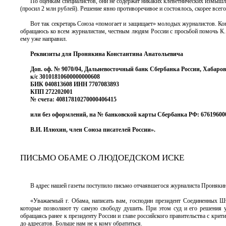
По оценкам специалистов, они не содержат никаких клеветнических измышл
(просил 2 млн рублей). Решение явно противоречивое и состоялось, скорее всего
Вот так секретарь Союза «помогает и защищает» молодых журналистов. Кон
обращаюсь ко всем журналистам, честным людям России с просьбой помочь К. 
ему уже направил.
Реквизиты для Пронякина Константина Анатольевича
Доп. оф. № 9070/04, Дальневосточный банк Сбербанка России, Хабаровс
к/с 30101810600000000608
БИК 040813608 ИНН 7707083893
КПП 272202001
№ счета: 40817810270000406415
или без оформлений, на № банковской карты Сбербанка РФ: 67619600
В.И. Илюхин, член Союза писателей России».
ПИСЬМО ОБАМЕ О ЛЮДОЕДСКОМ ИСКЕ
В адрес нашей газеты поступило письмо отчаявшегося журналиста Пронякин
«Уважаемый г. Обама, написать вам, господин президент Соединенных Шт
которые позволяют ту самую свободу душить. При этом суд и его решения у 
обращаясь ранее к президенту России и главе российского правительства с крит
до адресатов. Больше нам не к кому обратиться.