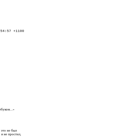
:54:57 +1100
тбуком...»
 это не был
 я не простил,