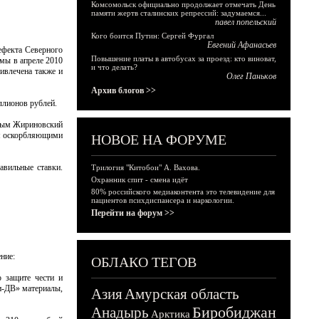
Комсомольск официально продолжает отмечать День
памяти жертв сталинских репрессий: задумаемся...
павел попельский
Кого боится Путин: Сергей Фургал
Евгений Афанасьев
ефекта Северного
Повышение платы в автобусах за проезд: кто виноват,
мы в апреле 2010
и что делать?
ривлечена также и
Олег Паньков
Архив блогов >>
ллионов рублей.
евым Жириновский
ия оскорбляющими
НОВОЕ НА ФОРУМЕ
равильные ставки.
Трилогия "Китобои" А. Вахова.
Охранник спит - смена идёт
80% российского медиаконтента это телевидение для
пациентов психдиспансера и наркологии.
Перейти на форум >>
ние:
ОБЛАКО ТЕГОВ
о защите чести и
ри-ДВ» материалы,
Азия
Амурская область
Биробиджан
Анадырь
Арктика