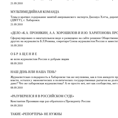
21.09.2010
МУЛЬТИМЕДИЙНАЯ КОМАНДА
Темы и краткое содержание занятий американского эксперта Джошуа Хэтча, дире
(ДВГГУ), г. Хабаровск
21.09.2010
«ДЕЛО «К.А. ПРОНЯКИН, А.А. ХОРОШИЛОВ И И.Ю. ХАРИТОНОВА ПРО
Сформулировано в окончательном виде и размещено на сайте решение Общественно
других на журналиста Б.Л.Резника, секретаря Союза журналистов России и замест
16.09.2010
О Б Р А Щ Е Н И Е
ко всем журналистам России и добрым людям
08.09.2010
НАШ ДЕНЬ ИЛИ НАША ТЕНЬ?
Журналистская солидарность в Хабаровске так же неуловима, как в том анекдоте 
власти, остался у экономических и политических государственных рычагов на долг
дано? Что же хабаровская журналистика? А ее просто нет, нет как сообщества, нет к
08.09.2010
«РАЗУВЕРИЛСЯ Я В РОССИЙСКОМ СУДЕ»
Константин Пронякин еще раз обратился к Президенту России
04.09.2010
ТАКИЕ «РЕПОРТЕРЫ» НЕ НУЖНЫ