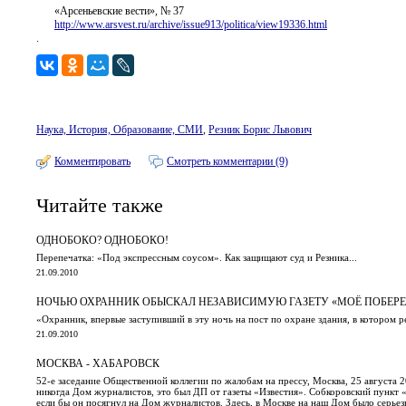
«Арсеньевские вести», № 37
http://www.arsvest.ru/archive/issue913/politica/view19336.html
.
Наука, История, Образование, СМИ
,
Резник Борис Львович
Комментировать
Смотреть комментарии (9)
Читайте также
ОДНОБОКО? ОДНОБОКО!
Перепечатка: «Под экспрессным соусом». Как защищают суд и Резника...
21.09.2010
НОЧЬЮ ОХРАННИК ОБЫСКАЛ НЕЗАВИСИМУЮ ГАЗЕТУ «МОЁ ПОБЕР
«Охранник, впервые заступивший в эту ночь на пост по охране здания, в котором 
21.09.2010
МОСКВА - ХАБАРОВСК
52-е заседание Общественной коллегии по жалобам на прессу, Москва, 25 августа
никогда Дом журналистов, это был ДП от газеты «Известия». Собкоровский пункт «И
если бы он посягнул на Дом журналистов. Здесь, в Москве на наш Дом было серьез