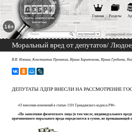
Главная
Разделы
Ар
расширенный пои
Моральный вред от депутатов/ Людое
В.И. Илюхин, Константин Пронякин, Ирина Харитонова, Ирина Гребнева, На
ДЕПУТАТЫ ЛДПР ВНЕСЛИ НА РАССМОТРЕНИЕ Г
«О внесении изменений в статью 1101 Гражданского кодекса РФ».
«По заявлению физического лица (в том числе, индивидуального пред
причиненного морального вреда определяется в сумме, не превышающей одн