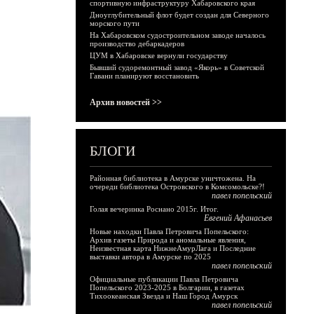
спортивную инфраструктуру Хабаровского края
Дноуглубительный флот будет создан для Северного
морского пути
На Хабаровском судостроительном заводе началось
производство дебаркадеров
ЦУМ в Хабаровске вернули государству
Бывший судоремонтный завод «Якорь» в Советской
Гавани планируют восстановить
Архив новостей >>
БЛОГИ
Районная библиотека в Амурске уничтожена. На
очереди библиотека Островского в Комсомольске?!
павел попельский
Голая вечеринка Роснано 2015г. Итог.
Евгений Афанасьев
Новые находки Павла Петровича Попельского:
Архив газеты Природа и аномальные явления,
Неизвестная карта НижнеАмурЛага и Последние
выставки автора в Амурске по 2025
павел попельский
Официальные публикации Павла Петровича
Попельского 2023-2025 в Болгарии, в газетах
Тихоокеанская Звезда и Наш Город Амурск
павел попельский