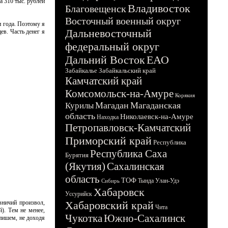
а 310 тыс. рублей
Владивосток
Благовещенск
Восточный военный округ
и года. Поэтому я
Дальневосточный
в. Часть денег я
федеральный округ
Дальний Восток
ЕАО
Забайкалье
Забайкальский край
Камчатский край
Комсомольск-на-Амуре
Корякия
Магадан
Магаданская
Курилы
область
Николаевск-на-Амуре
Находка
Петропавловск-Камчатский
Приморский край
Республика
Республика Саха
Бурятия
(Якутия)
Сахалинская
область
ТОФ
Тында
Улан-Удэ
Сибирь
Хабаровск
Уссурийск
вничий произвол,
Хабаровский край
Чита
). Тем не менее,
Чукотка
Южно-Сахалинск
 пишем, не доходя