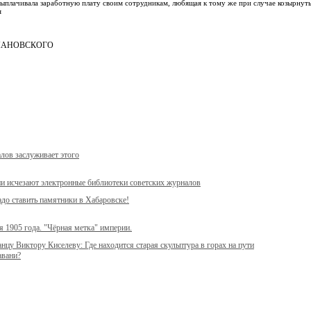
ыплачивала заработную плату своим сотрудникам, любящая к тому же при случае козырнут
я
ЧАНОВСКОГО
лов заслуживает этого
и исчезают электронные библиотеки советских журналов
до ставить памятники в Хабаровске!
я 1905 года. "Чёрная метка" империи.
нцу Виктору Киселеву: Где находится старая скульптура в горах на пути
авани?