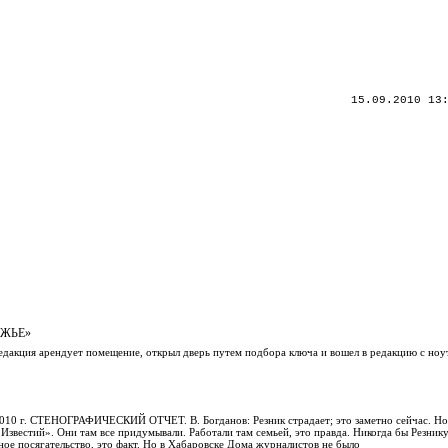
15.09.2010 13
ЕЖЬЕ»
редакция арендует помещение, открыл дверь путем подбора ключа и вошел в редакцию с ноу
 2010 г. СТЕНОГРАФИЧЕСКИЙ ОТЧЕТ. В. Богданов: Резник страдает; это заметно сейчас. Но
звестий». Они там все придумывали. Работали там семьей, это правда. Никогда бы Резнику
ное посягательство, это факт. Но в Хабаровске Дома журналистов не было