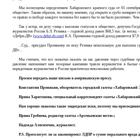
Мы возмущены определением Хабаровского краевого суда от 01 сентября
обществе». Таким образом, по нашему мнению, суд открыто и грубо попирает ст.
«о правах и свободе каждого человека без какого бы то ни было различия». Чем
Так у истца, по делу «лица с высоким статусом в обществе», депутата Гос
журналистов России Б.Л. Резника – годовой доход равен $68,5 тыс. (в месяц –
«Дебри-ДВ» (
www.debri-dv.com
) К.А. Пронякина годовой доход равняется $7,9 
...Суд... присудил Пронякину по иску Резника непосильную для выплаты с
ДВ»...
Мы считаем, что все попытки оказать на нас давление через судебные о
давление напоминает нам позорные кампании травли журналистов в былые в
порядочным журналистам в России практически невозможно работать.
Просим передать наше письмо в американскую прессу.
Константин Пронякин, обозреватель городской газеты «Хабаровский 
Ирина Харитонова, специальный корреспондент газеты «Хабаровский
Нам хорошо знакомы такие людоедские иски, поэтому мы присоединяе
Ирина Гребнева, редактор газеты «Арсеньевские вести»;
Надежда Алисимчик, журналист.
P.S. Проголосует ли за законопроект ЛДПР о сумме морального вреда 