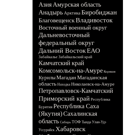
Азия
Амурская область
Биробиджан
Анадырь
Арктика
Владивосток
Благовещенск
Восточный военный округ
Дальневосточный
федеральный округ
Дальний Восток
ЕАО
Забайкалье
Забайкальский край
Камчатский край
Комсомольск-на-Амуре
Корякия
Магадан
Магаданская
Курилы
область
Николаевск-на-Амуре
Находка
Петропавловск-Камчатский
Приморский край
Республика
Республика Саха
Бурятия
(Якутия)
Сахалинская
область
ТОФ
Тында
Улан-Удэ
Сибирь
Хабаровск
Уссурийск