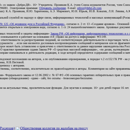
В» со знаком «Дебри-ДВ». 16+ Учредитель: Пронякин К.А. (член Союза журналистов России, член Союза
2296081. Электронная приемная:
Отправить сообщение
. E-mail:
editor@debri-dv.com
алах): К.А. Пронякин, И.Ю. Харитонова, А.Э. Мирмович, Ю.Н. Юрьев, Ю.В. Ковалев, Л.Н. Левина, А.
льной службой по надзору в сфере связи, информационных технологий и массовых коммуникаций (Роском
№ 125 «Об архивном деле в Российской Федерации»
, согласно п. 2 ст. 13 «Создание архивов». Основно
ется открытым в электронном виде, согласно п. 1 ст. 24 вышеобозначенного закона. Архивные документы 
ионных технологий и защиты информации»
Закона РФ «Об информации, информационных технологиях и о за
я основываются и работают на основании ст.8 «Право на доступ к информации» ФЗ-149.
 ответственности за распространение сведений, не соответствующих действительности и порочащих чест
урналиста: ...если они являются дословным воспроизведением сообщений и материалов или их фрагмент
орое может быть установлено и привлечено к ответственности за данное нарушение законодательства Рос
«О практике применения судами Закона РФ «О средствах массовой информации», «по делам, вытекающим 
вправе вмешиваться в деятельность редакции, в ходе которой определяется содержание сообщений и мат
одлежит возложению на авторов, а по опубликованию опровержения, в порядке ч.2 ст.152 ГК РФ - на уч
ожко, Н.В.Пестовой.
ереписку с авторами.
тственны, соответственно, исключительно их правообладатели и авторы. Комментарии на сайте приравне
я» Федерального закона от 12.06.2002 г. № 67-ФЗ «Об основных гарантиях избирательных прав и права н
ацию (обнародование) - едино - сайт, без оплаты - безвозмездно/бесплатно.
ии на актуальные темы, просветительские функции. Для мужчин и женщин. 16+ для детей старше 16 лет.