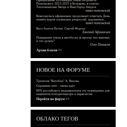
Официальные публикации Павла Петровича
Попельского 2023-2025 в Болгарии, в газетах
Тихоокеанская Звезда и Наш Город Амурск
павел попельский
Комсомольск официально продолжает отмечать День
памяти жертв сталинских репрессий: задумаемся...
павел попельский
Кого боится Путин: Сергей Фургал
Евгений Афанасьев
Повышение платы в автобусах за проезд: кто виноват,
и что делать?
Олег Паньков
Архив блогов >>
НОВОЕ НА ФОРУМЕ
Трилогия "Китобои" А. Вахова.
Охранник спит - смена идёт
80% российского медиаконтента это телевидение для
пациентов психдиспансера и наркологии.
Перейти на форум >>
ОБЛАКО ТЕГОВ