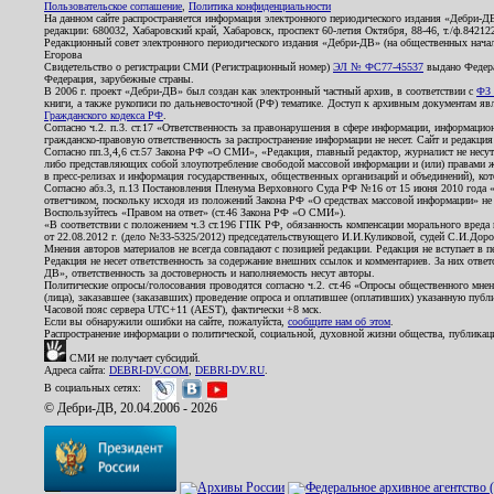
Пользовательское соглашение
,
Политика конфиденциальности
На данном сайте распространяется информация электронного периодического издания «Дебри-Д
редакции: 680032, Хабаровский край, Хабаровск, проспект 60-летия Октября, 88-46, т./ф.8421
Редакционный совет электронного периодического издания «Дебри-ДВ» (на общественных нач
Егорова
Свидетельство о регистрации СМИ (Регистрационный номер)
ЭЛ № ФС77-45537
выдано Федера
Федерация, зарубежные страны.
В 2006 г. проект «Дебри-ДВ» был создан как электронный частный архив, в соответствии с
ФЗ 
книги, а также рукописи по дальневосточной (РФ) тематике. Доступ к архивным документам явля
Гражданского кодекса РФ
.
Согласно ч.2. п.3. ст.17 «Ответственность за правонарушения в сфере информации, информац
гражданско-правовую ответственность за распространение информации не несет. Сайт и редакци
Согласно пп.3,4,6 ст.57 Закона РФ «О СМИ», «Редакция, главный редактор, журналист не несут
либо представляющих собой злоупотребление свободой массовой информации и (или) правами ж
в пресс-релизах и информация государственных, общественных организаций и объединений), кот
Согласно абз.3, п.13 Постановления Пленума Верховного Суда РФ №16 от 15 июня 2010 года 
ответчиком, поскольку исходя из положений Закона РФ «О средствах массовой информации» не 
Воспользуйтесь «Правом на ответ» (ст.46 Закона РФ «О СМИ»).
«В соответствии с положением ч.3 ст.196 ГПК РФ, обязанность компенсации морального вреда п
от 22.08.2012 г. (дело №33-5325/2012) председательствующего И.И.Куликовой, судей С.И.Дор
Мнения авторов материалов не всегда совпадают с позицией редакции. Редакция не вступает в п
Редакция не несет ответственность за содержание внешних ссылок и комментариев. За них отве
ДВ», ответственность за достоверность и наполняемость несут авторы.
Политические опросы/голосования проводятся согласно ч.2. ст.46 «Опросы общественного мнени
(лица), заказавшее (заказавших) проведение опроса и оплатившее (оплативших) указанную публик
Часовой пояс сервера UTC+11 (AEST), фактически +8 мск.
Если вы обнаружили ошибки на сайте, пожалуйста,
сообщите нам об этом
.
Распространение информации о политической, социальной, духовной жизни общества, публикац
СМИ не получает субсидий.
Адреса сайта:
DEBRI-DV.COM
,
DEBRI-DV.RU
.
В социальных сетях:
© Дебри-ДВ, 20.04.2006 - 2026