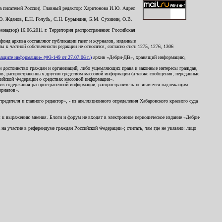
 писателей России). Главный редактор: Харитонова И.Ю. Адрес
Ю. Жданов, Е.Н. Голубь, С.Н. Бурындин, Б.М. Сухинин, О.В.
надзор) 16.06.2011 г. Территория распространения: Российская
й фонд архива составляют публикации газет и журналов, изданные
к частной собственности редакции не относятся, согласно ст.ст. 1275, 1276, 1306
щите информации» (ФЗ-149 от 27.07.06 г.)
архив «Дебри-ДВ», хранящий информацию,
ь и достоинство граждан и организаций, либо ущемляющих права и законные интересы граждан,
ов, распространенных другим средством массовой информации (а также сообщения, переданные
сийской Федерации о средствах массовой информации».
из содержания распространенной информации, распространитель не является надлежащим
ериалов».
редителя и главного редактор», - из апелляционного определения Хабаровского краевого суда
ны к выражению мнения. Блоги и форум не входят в электронное периодическое издание «Дебри-
а участие в референдуме граждан Российской Федерации»; считать, там где не указано: лицо