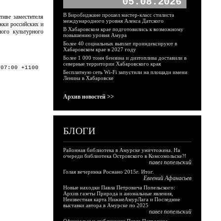
05.08.2026
В Биробиджане прошел мастер-класс стилиста
тиве заместителя
международного уровня Алекса Датского
жки российских и
В Хабаровском крае подготовились к возможному
ого культурного
повышению уровня Амура
Более 40 социальных выплат проиндексируют в
Хабаровском крае в 2027 году
Более 1 000 тонн бензина и дизтоплива доставили в
северные территории Хабаровского края
:07:00 +1100
Бесплатную сеть Wi-Fi запустили на площади имени
Ленина в Хабаровске
Архив новостей >>
БЛОГИ
Районная библиотека в Амурске уничтожена. На
очереди библиотека Островского в Комсомольске?!
павел попельский
Голая вечеринка Роснано 2015г. Итог.
Евгений Афанасьев
Новые находки Павла Петровича Попельского:
Архив газеты Природа и аномальные явления,
Неизвестная карта НижнеАмурЛага и Последние
выставки автора в Амурске по 2025
павел попельский