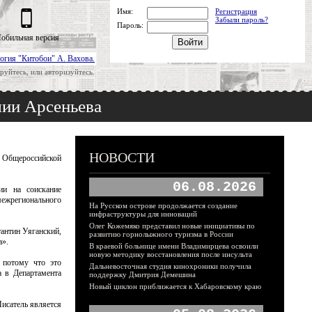
Имя:
Регистрация
Забыли пароль?
Пароль:
обильная версия
огия "Китобои" А. Вахова.
руйтесь, или авторизуйтесь.
ии Арсеньева
НОВОСТИ
и Общероссийской
06.08.2026
ии на соискание
межрегионального
На Русском острове продолжается создание
инфраструктуры для инноваций
Олег Кожемяко представил новые инициативы по
тантин Уяганский,
развитию горнолыжного туризма в России
а».
В краевой больнице имени Владимирцева освоили
новую методику восстановления после инсульта
 потому что это
Дальневосточная студия кинохроники получила
а в Департамента
поддержку Дмитрия Демешина
Новый циклон приближается к Хабаровскому краю
исатель является