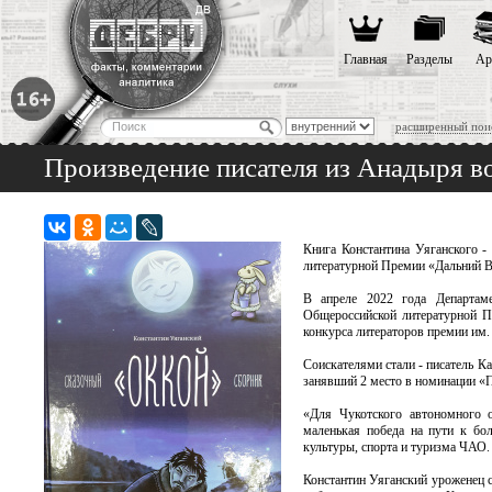
Главная
Разделы
Ар
расширенный пои
Произведение писателя из Анадыря 
Книга Константина Уяганского -
литературной Премии «Дальний Во
В апреле 2022 года Департам
Общероссийской литературной П
конкурса литераторов премии им.
Соискателями стали - писатель К
занявший 2 место в номинации «П
«Для Чукотского автономного о
маленькая победа на пути к бол
культуры, спорта и туризма ЧАО.
Константин Уяганский уроженец с