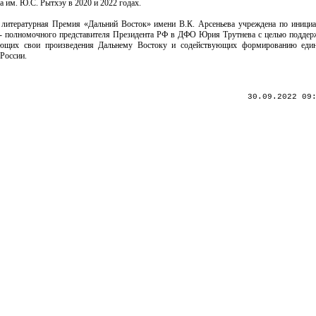
а им. Ю.С. Рытхэу в 2020 и 2022 годах.
литературная Премия «Дальний Восток» имени В.К. Арсеньева учреждена по инициа
 - полномочного представителя Президента РФ в ДФО Юрия Трутнева с целью поддер
ающих свои произведения Дальнему Востоку и содействующих формированию един
России.
30.09.2022 09