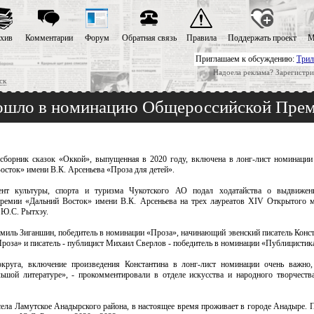
хив
Комментарии
Форум
Обратная связь
Правила
Поддержать проект
М
Приглашаем к обсуждению:
Трил
Надоела реклама? Зарегистри
ск
вошло в номинацию Общероссийской Прем
 сборник сказок «Оккой», выпущенная в 2020 году, включена в лонг-лист номинаци
сток» имени В.К. Арсеньева «Проза для детей».
ент культуры, спорта и туризма Чукотского АО подал ходатайства о выдвижен
ремии «Дальний Восток» имени В.К. Арсеньева на трех лауреатов XIV Открытого 
 Ю.С. Рытхэу.
амиль Зиганшин, победитель в номинации «Проза», начинающий эвенский писатель Конс
роза» и писатель - публицист Михаил Сверлов - победитель в номинации «Публицистик
круга, включение произведения Константина в лонг-лист номинации очень важно,
ьшой литературе», - прокомментировали в отделе искусства и народного творчеств
ела Ламутское Анадырского района, в настоящее время проживает в городе Анадыре. П