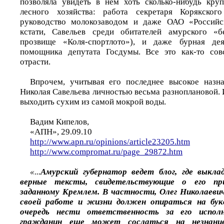
позволяла увидеть в нем хоть сколько-нибудь кру
лесного хозяйства: работа секретаря Корякско
руководство молокозаводом и даже ОАО «Российск
кстати, Савельев среди обитателей амурского «
прозвище «Коля-спортлото»), и даже бурная дея
помощника депутата Госдумы. Все это как-то сов
отрасти.
Впрочем, учитывая его последнее высокое назна
Николая Савельева личностью весьма разноплановой.
выходить сухим из самой мокрой воды.
Вадим Кипелов,
«АПН», 29.09.10
http://www.apn.ru/opinions/article23205.htm
http://www.compromat.ru/page_29872.htm
«...
Амурский губернатор ведет блог, где выкла
верные тексты, свидетельствующие о его при
заданному Кремлем. В частности, Олег Николаеви
своей работе и жизни должен опираться на букв
очередь нести ответственность за его испол
гражданин еще может сослаться на незнани