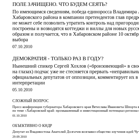
ПОЛЕ ЗАЧИЩЕНО. ЧТО БУДЕМ СЕЯТЬ?
По имеющимся сведениям, победа единоросса Владимира 
Хабаровского района в компании претендентов глав предр
не может себе позволить утратить контроль над пригородн
построены и возводятся коттеджи и виллы для новых русск
образом и получается, что в Хабаровском районе 10 октябр
выбора
07.10.2010
ДЕМОКРАТИЯ - ТОЛЬКО РАЗ В ГОДУ?
Нынешний спикер Сергей Хохлов («бронзовеющий» в сво
на глазах) подчас уже не стесняется прервать «неправиль
официальных депутатов от оппозиции, комментирует их в
интерпретации
05.10.2010
СЛОЖНЫЙ ВОПРОС
Пресс-конференция губернатора Хабаровского края Вячеслава Ивановича Шпорта в
по теме «Хабаровский край: промышленный и инвестиционный потенциал региона
01.10.2010
ОБЪЕКТИВНО О КНДР
Депутат из Владивостока Анатолий Долгачев возглавил общество изучения идей Чу
29.09.2010