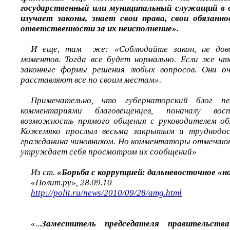
государственный или муниципальный служащий в 
изучает законы, знает свои права, свои обязанн
ответственности за их неисполнение».
И еще, там же: «Соблюдайте закон, не дов
моментов. Тогда все будет нормально. Если же чт
законные формы решения любых вопросов. Они оч
расставляют все по своим местам».
Примечательно, что губернаторский блог п
комментариями благовещенцев, поначалу во
возможность прямого общения с руководителем обл
Кожемяко прослыл весьма закрытым и труднодос
гражданина чиновником. Но комментаторы отмечают,
утруждает себя просмотром их сообщений»
Из ст.
«Борьба с коррупцией: дальневосточное «н
«Полит.ру», 28.09.10
http://polit.ru/news/2010/09/28/amg.html
«...
Заместитель председателя правительств