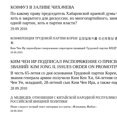
КОНФУЗ В ЗАЛИВЕ ЧИХАЧЕВА
По какому праву председатель Хабаровской краевой думы 
хоть и закрытого для дискуссии, но многопартийного, за
одной партии, хоть и партии власти?
29.09.2010
КОНФЕРЕНЦИЯ ТРУДОВОЙ ПАРТИИ КОРЕИ/ 김정일동지를 조선로
회
Ким Чен Ир переизбран генеральным секретарем правящей Трудовой партии КНДР
29.09.2010
КИМ ЧЕН ИР ПОДПИСАЛ РАСПОРЯЖЕНИЕ О ПРИС
ЗВАНИЙ/ KIM JONG IL ISSUES ORDER ON PROMOTI
В честь 65-летия со дня основания Трудовой партии Кореи
звания генерала армии получили Ким Кен Хи, 64-летняя с
Чен Ун, младший, 28-летний сын Ким Чен Ира, а также ещ
28.09.2010
Д. МЕДВЕДЕВ: ОТНОШЕНИЯ С КИТАЙСКОЙ НАРОДНОЙ РЕСПУБЛИКОЙ
РОССИЙСКОЙ ВНЕШНЕЙ ПОЛИТИКИ
Ниже следует полный текст интервью из газеты «Жэньминь Жибао»
26.09.2010