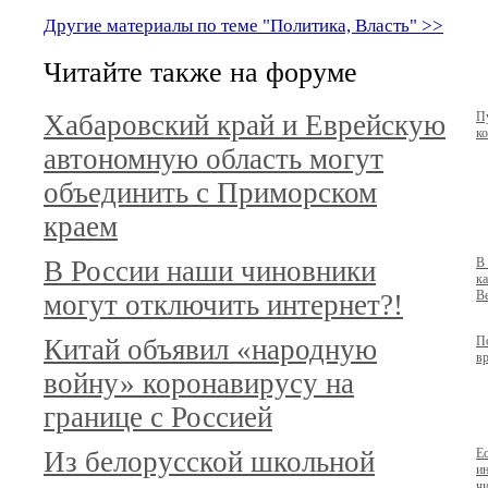
Другие материалы по теме "Политика, Власть" >>
Читайте также на форуме
Хабаровский край и Еврейскую
П
к
автономную область могут
объединить с Приморском
краем
В России наши чиновники
В
ка
В
могут отключить интернет?!
Китай объявил «народную
По
в
войну» коронавирусу на
границе с Россией
Из белорусской школьной
Е
ин
чи