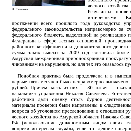
лесного хозяйства
Н. Савельев
Результаты прове
интересными. К
протяжении всего прошлого года руководство уп
федерального законодательства неправомерно за с
федерального бюджета, выделенной на реализацию 
Федерации в сфере лесных отношений, производил
районного коэффициента и дополнительного денежн
сумма таких выплат за 2009 год составила более 
Амурская межрайонная природоохранная прокуратура,
чиновникам на нарушения, но для тех это оказалось пу
Подобная практика была продолжена и в нынеш
первые пять месяцев было неправомерно выплачено
рублей. Причем часть из них — 80 тысяч — оказал
начальника управления Николая Савельева. Естестве
работники дали оценку столь бурной деятельно
материалы проверки были направлены в следственн
вопроса об уголовном преследовании в отношении ру
лесного хозяйства по Амурской области Николая Саве
РФ (использование должностным лицом своих с
вопреки интересам службы, если это деяние совер