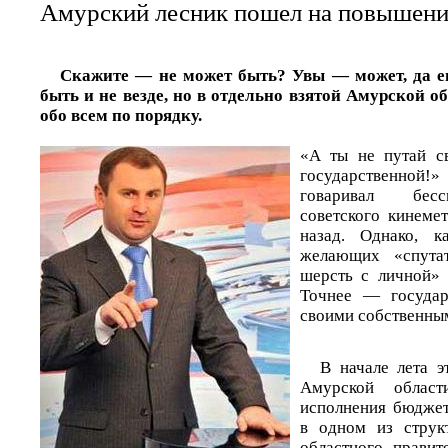
Амурский лесник пошел на повышени
Скажите — не может быть? Увы — может, да е
быть и не везде, но в отдельно взятой Амурской 
обо всем по порядку.
«А ты не путай с
государственн
говаривал бес
советского кинеме
назад. Однако, к
желающих «спутат
шерсть с личной» 
Точнее — государ
своими собственны
В начале лета э
Амурской област
исполнения бюджет
в одном из струк
областного правит