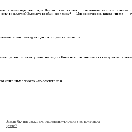
язано с вашей персоной, Борис Львович, я не ожидала, что вы можете так истово лгать,— о
 кому-то заплатил? Вы знаете вообще, как я живу?». «Мне неинтересно, как вы живете»,— о
Дальневосточного международного форума журналистов
нием русского архитектурного наследия в Китае никто не занимается - нам довольно сложно
формационных ресурсов Хабаровского края
Власти Якутии разжигают национальную рознь в региональном
центре?