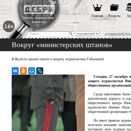
Главная
Разделы
Ар
расширенный пои
Вокруг «министерских штанов»
В Якутске прошел пикет в защиту журналистки Габышевой
Сегодня, 27 октября 
защиту журналистки Вик
общественных организаций
Среди пикетчиков были 
депутатскому корпусу и со
общественного центра Ива
издательства «Бичик» Иван
общественной организации «
На пикет пришли журнал
получили указания замалчи
поставили свои подписи п