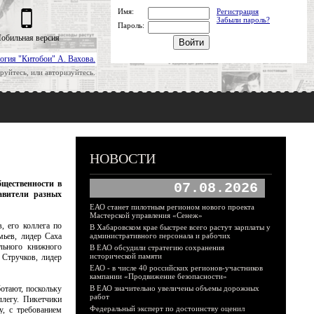
Имя:
Регистрация
Забыли пароль?
Пароль:
обильная версия
огия "Китобои" А. Вахова.
руйтесь, или авторизуйтесь.
НОВОСТИ
бщественности в
07.08.2026
авители разных
ЕАО станет пилотным регионом нового проекта
Мастерской управления «Сенеж»
, его коллега по
В Хабаровском крае быстрее всего растут зарплаты у
мьев, лидер Саха
административного персонала и рабочих
льного книжного
В ЕАО обсудили стратегию сохранения
исторической памяти
 Стручков, лидер
ЕАО - в числе 40 российских регионов-участников
кампании «Продвижение безопасности»
отают, поскольку
В ЕАО значительно увеличены объемы дорожных
работ
ллегу. Пикетчики
Федеральный эксперт по достоинству оценил
, с требованием