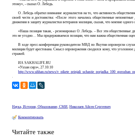
этому», - сказал О. Лебедь.
О. Лебедь обратил внимание журналистов на то, что активность обществен
своей чести и достоинства: «После этого начались общественные непонятны
движении в защиту журналистки ветеранов милиции, сказав, что мнение одного в
«Наша позиция такая, - резюмировал О. Лебедь. – Все эти общественные д
это не угодно… Мы придерживаемся позиции, что нам важна общественная оценк
В ходе пресс-конференции руководители МВД по Якутии опровергли слухи 
милиции будет арестована. Смысл опровержения сводился кому, что уголовное 
стражей.
ИА SAKHALIFE.RU
«Уххан сирэ», 27.10.10
http://www.uhhan.ru/news/v_pikete_prinjali_uchastie_porjadka_100_gorozhan_p
.
Наука, История, Образование, СМИ
,
Николаев Айсен Сергеевич
Комментировать
Читайте также