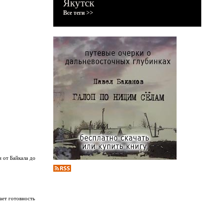
Якутск
Все теги >>
 от Байкала до
ает готовность