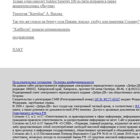
Только один самолет Sukhoi Superjet 100 из пяти исправен в парке
авиаперевозчика «Якутия»
Трилогия "Китобои" А. Вахова.
Так что же стояло на берегу села Пивань: вокзал, глобус или памятник Сталину?
"ХабВести" решили оптимизировать
поздравления
ПАКТ
Пользовательское соглашение
,
Политика конфиденциальности
На данном сайте распространяется информация электронного периодического издания «Дебри-Д
редакции: 680032, Хабаровский край, Хабаровск, проспект 60-летия Октября, 88-46, т./ф.8421
Редакционный совет электронного периодического издания «Дебри-ДВ» (на общественных нач
Егорова
Свидетельство о регистрации СМИ (Регистрационный номер)
ЭЛ № ФС77-45537
выдано Федера
Федерация, зарубежные страны.
В 2006 г. проект «Дебри-ДВ» был создан как электронный частный архив, в соответствии с
ФЗ 
книги, а также рукописи по дальневосточной (РФ) тематике. Доступ к архивным документам явля
Гражданского кодекса РФ
.
Согласно ч.2. п.3. ст.17 «Ответственность за правонарушения в сфере информации, информац
гражданско-правовую ответственность за распространение информации не несет. Сайт и редакци
Согласно пп.3,4,6 ст.57 Закона РФ «О СМИ», «Редакция, главный редактор, журналист не несут
либо представляющих собой злоупотребление свободой массовой информации и (или) правами ж
в пресс-релизах и информация государственных, общественных организаций и объединений), кот
Согласно абз.3, п.13 Постановления Пленума Верховного Суда РФ №16 от 15 июня 2010 года 
ответчиком, поскольку исходя из положений Закона РФ «О средствах массовой информации» не 