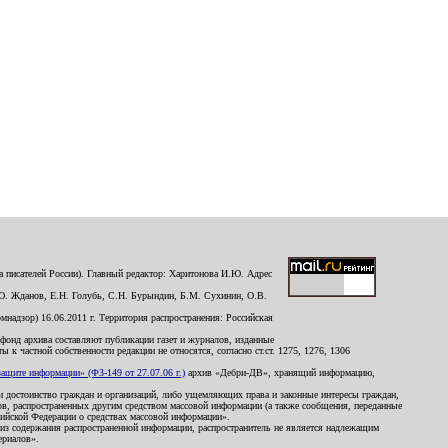
 писателей России). Главный редактор: Харитонова И.Ю. Адрес
Ю. Жданов, Е.Н. Голубь, С.Н. Бурындин, Б.М. Сухинин, О.В.
надзор) 16.06.2011 г. Территория распространения: Российская
й фонд архива составляют публикации газет и журналов, изданные
к частной собственности редакции не относятся, согласно ст.ст. 1275, 1276, 1306
щите информации» (ФЗ-149 от 27.07.06 г.)
архив «Дебри-ДВ», хранящий информацию,
ь и достоинство граждан и организаций, либо ущемляющих права и законные интересы граждан,
ов, распространенных другим средством массовой информации (а также сообщения, переданные
сийской Федерации о средствах массовой информации».
из содержания распространенной информации, распространитель не является надлежащим
ериалов».