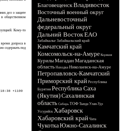
Владивосток
Благовещенск
Восточный военный округ
нних дел о защите
и в общественном
Дальневосточный
федеральный округ
ррупцией. Кому-то
Дальний Восток
ЕАО
Забайкалье
Забайкальский край
 время допроса в
Камчатский край
жно содержать под
Комсомольск-на-Амуре
Корякия
Магадан
Магаданская
Курилы
область
Николаевск-на-Амуре
Находка
Петропавловск-Камчатский
Приморский край
Республика
Республика Саха
Бурятия
:18:38 +1100
(Якутия)
Сахалинская
область
ТОФ
Тында
Улан-Удэ
Сибирь
Хабаровск
Уссурийск
Хабаровский край
Чита
Чукотка
Южно-Сахалинск