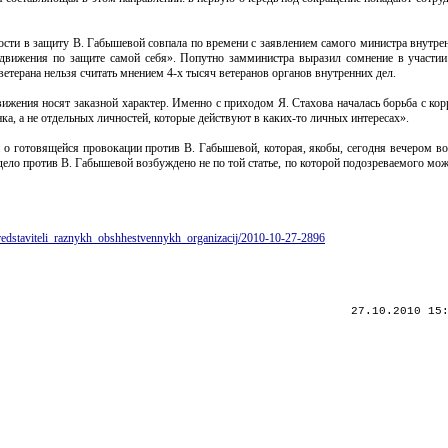
ности в защиту В. Габышевой совпала по времени с заявлением самого министра внутре
е движения по защите самой себя». Попутно замминистра выразил сомнение в участи
етерана нельзя считать мнением 4-х тысяч ветеранов органов внутренних дел.
вижения носят заказной характер. Именно с приходом Я. Стахова началась борьба с ко
а, а не отдельных личностей, которые действуют в каких-то личных интересах».
о готовящейся провокации против В. Габышевой, которая, якобы, сегодня вечером во
дело против В. Габышевой возбуждено не по той статье, по которой подозреваемого мо
redstaviteli_raznykh_obshhestvennykh_organizacij/2010-10-27-2896
27.10.2010 15