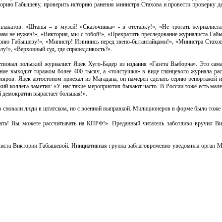
торию Габышеву, проверить историю ранения министра Стахова и провести проверку 
лакатов: «Штаны – в музей! «Сказочника» - в отставку!», «Не трогать журналиста
 нам не нужен!», «Виктория, мы с тобой!», «Прекратить преследование журналиста Габ
ию Габышеву!», «Министр! Извинись перед эвено-бытантайцами!», «Министра Стахова
у!», «Верховный суд, где справедливость?».
твовал польский журналист Яцек Хуго-Бадер из издания «Газета Выборча». Это сама
ние выходит тиражом более 400 тысяч, а «толстушка» в виде глянцевого журнала ра
ляров. Яцек автостопом приехал из Магадана, он намерен сделать серию репортажей и
ий коллега заметил: «У нас такие мероприятия бывают часто. В России тоже есть мал
й демократии вырастает большая!».
в сновали люди в штатском, но с военной выправкой. Милиционеров в форме было тоже 
гать! Вы можете рассчитывать на КПРФ!». Преданный читатель заботливо вручил Ви
налиста Виктории Габышевой. Инициативная группа заблаговременно уведомила орга