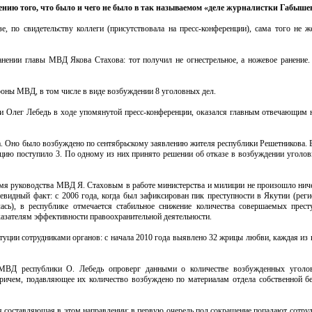
нию того, что было и чего не было в так называемом «деле журналистки Габыше
 по свидетельству коллеги (присутствовала на пресс-конференции), сама того не же
нении главы МВД Якова Стахова: тот получил не огнестрельное, а ножевое ранение.
ороны МВД, в том числе в виде возбуждении 8 уголовных дел.
и Олег Лебедь в ходе упомянутой пресс-конференции, оказался главным отвечающим н
ла. Оно было возбуждено по сентябрьскому заявлению жителя республики Решетникова. 
цию поступило 3. По одному из них принято решении об отказе в возбуждении уголовн
ремя руководства МВД Я. Стаховым в работе министерства и милиции не произошло нич
чевидный факт: с 2006 года, когда был зафиксирован пик преступности в Якутии (реги
ась), в республике отмечается стабильное снижение количества совершаемых прест
оказателям эффективности правоохранительной деятельности.
уции сотрудниками органов: с начала 2010 года выявлено 32 жрицы любви, каждая из 
 МВД республики О. Лебедь опроверг данными о количестве возбужденных уголо
 Причем, подавляющее их количество возбуждено по материалам отдела собственной 
 составляющая в этом направлении: в первую очередь под сокращение попадают сотруд