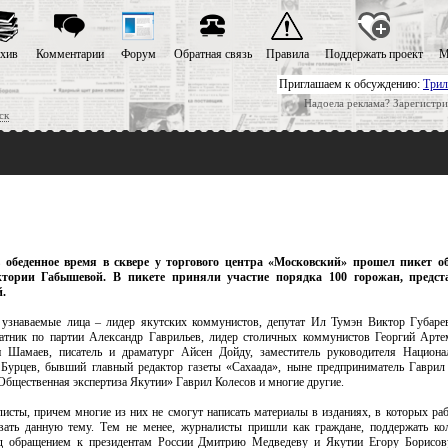
хив
Комментарии
Форум
Обратная связь
Правила
Поддержать проект
М
Приглашаем к обсуждению:
Трил
Надоела реклама? Зарегистри
ск
в обеденное время в сквере у торгового центра «Московский» прошел пикет о
тории Габышевой. В пикете приняли участие порядка 100 горожан, предст
.
узнаваемые лица – лидер якутских коммунистов, депутат Ил Тумэн Виктор Губарев
ратник по партии Александр Гаврильев, лидер столичных коммунистов Георгий Арте
н Шамаев, писатель и драматург Айсен Дойду, заместитель руководителя Национа
 Бурцев, бывший главный редактор газеты «Сахаада», ныне предприниматель Гаврил
Общественная экспертиза Якутии» Гаврил Колесов и многие другие.
исты, причем многие из них не смогут написать материалы в изданиях, в которых раб
вать данную тему. Тем не менее, журналисты пришли как граждане, поддержать ко
од обращением к президентам России Дмитрию Медведеву и Якутии Егору Борисову