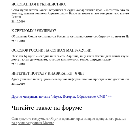
ИСКОВАННАЯ ПУБЛИЦИСТИКА
Союз журналистов России вступился за судей Хабаровского края. «Я считаю, это св
Резнику, заявила госпожа Харитонова.— Какое вы имеет право говорить, что кто-то
Резник
21.10.2010
К СВЕТЛОМУ БУДУЩЕМУ!
Обращение Союза журналистов России к журналистскому сообществу по итогам 
21.10.2010
ОСКОЛОК РОССИИ НА СОПКАХ МАНЬЧЖУРИИ
Николай Крадин: «Сегодня ни в самом Харбине, ни у нас в России детальным изуче
доступ к тем документам, которые там имеются, весьма затруднителен»
21.10.2010
ИНТЕРНЕТ-ПОРТАЛУ KHABKRAI.RU - 6 ЛЕТ
Здесь успешно интегрированы в единое информационное пространство десятки ин
20.10.2010
Другие материалы по теме "Наука, История, Образование, СМИ" >>
Читайте также на форуме
Сын депутата гос думы от Якутии провалил организацию пропускного режима
во время пандемии в Москве