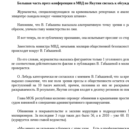
Большая часть пресс-конференции в МВД по Якутии свелась к обсужде
Журналистка, специализирующаяся на криминальных репортажах и анализе,
эпицентре скандала вокруг «министерских штанов».
Напомним, что В. Габышева высказала альтернативную точку зрения о ра
образом, уличала главу министерства во лжи.
И вот теперь, по ее публичному признанию, она испытывает прессинг со ст
Заместитель министра МВД, начальник милиции общественной безопасност
происходит вокруг В. Габышевой.
По его словам, журналистка оказалась фигурантом только 1 уголовного де
не соответствии действительности фактам в публикациях В. Габышевой в мили
проверяется.
О. Лебедь категорически не согласился с мнением В. Габышевой, что за в
выразил сожаление, что вне поля зрения прессы и общественности остается о
преступлений на 10 тысяч жителей, причем, половина из них не раскрывал
раскрываемость. В результате, Якутия сегодня входит в десятку регионов по п
Глава МОБ республики косвенно опроверг обвинения в крышевании простит
судом виновной в совершении административного правонарушения.
Обвинения в покрывательстве и засилии коррупции в подразделениях
милиционеров. За последние 3 года таких дел было 56, а в 2010 – уже 60.
(курируется лично главой ведомства).
«Мы ничего не укрываем и боремся с этим злом… Есть и профилактическая