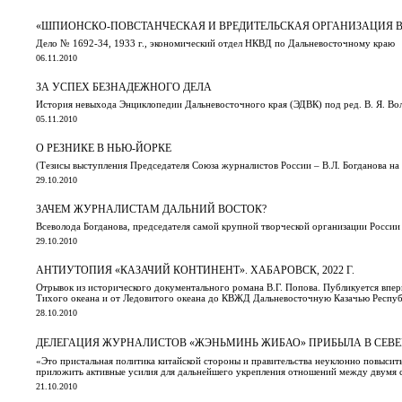
«ШПИОНСКО-ПОВСТАНЧЕСКАЯ И ВРЕДИТЕЛЬСКАЯ ОРГАНИЗАЦИЯ ВО 
Дело № 1692-34, 1933 г., экономический отдел НКВД по Дальневосточному краю
06.11.2010
ЗА УСПЕХ БЕЗНАДЕЖНОГО ДЕЛА
История невыхода Энциклопедии Дальневосточного края (ЭДВК) под ред. В. Я. Во
05.11.2010
О РЕЗНИКЕ В НЬЮ-ЙОРКЕ
(Тезисы выступления Председателя Союза журналистов России – В.Л. Богданова на
29.10.2010
ЗАЧЕМ ЖУРНАЛИСТАМ ДАЛЬНИЙ ВОСТОК?
Всеволода Богданова, председателя самой крупной творческой организации Росси
29.10.2010
АНТИУТОПИЯ «КАЗАЧИЙ КОНТИНЕНТ». ХАБАРОВСК, 2022 Г.
Отрывок из исторического документального романа В.Г. Попова. Публикуется впер
Тихого океана и от Ледовитого океана до КВЖД Дальневосточную Казачью Респу
28.10.2010
ДЕЛЕГАЦИЯ ЖУРНАЛИСТОВ «ЖЭНЬМИНЬ ЖИБАО» ПРИБЫЛА 
«Это пристальная политика китайской стороны и правительства неуклонно повысит
приложить активные усилия для дальнейшего укрепления отношений между двумя 
21.10.2010