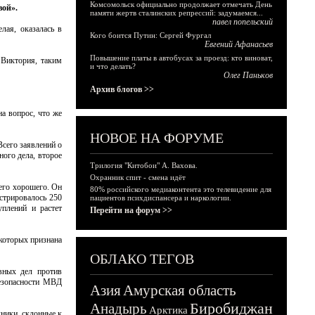
Комсомольск официально продолжает отмечать День
вой».
памяти жертв сталинских репрессий: задумаемся...
павел попельский
лая, оказалась в
Кого боится Путин: Сергей Фургал
Евгений Афанасьев
Повышение платы в автобусах за проезд: кто виноват,
 Виктория, таким
и что делать?
Олег Паньков
Архив блогов >>
а вопрос, что же
НОВОЕ НА ФОРУМЕ
Всего заявлений о
ого дела, второе
Трилогия "Китобои" А. Вахова.
Охранник спит - смена идёт
его хорошего. Он
80% российского медиаконтента это телевидение для
стрировалось 250
пациентов психдиспансера и наркологии.
уплений и растет
Перейти на форум >>
которых признана
ОБЛАКО ТЕГОВ
вных дел против
безопасности МВД
Азия
Амурская область
Биробиджан
Анадырь
Арктика
ники, склонные к