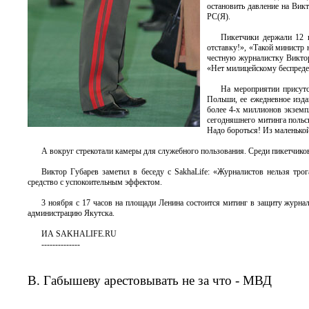
остановить давление на Вик
РС(Я).
Пикетчики держали 12 п
отставку!», «Такой министр
честную журналистку Виктор
«Нет милицейскому беспредел
На мероприятии присутс
Польши, ее ежедневное изда
более 4-х миллионов экземп
сегодняшнего митинга польск
Надо бороться! Из маленько
А вокруг стрекотали камеры для служебного пользования. Среди пикетчико
Виктор Губарев заметил в беседу с SakhaLife: «Журналистов нельзя тро
средство с успокоительным эффектом.
3 ноября с 17 часов на площади Ленина состоится митинг в защиту жур
администрацию Якутска.
ИА SAKHALIFE.RU
--------------
В. Габышеву арестовывать не за что - МВД