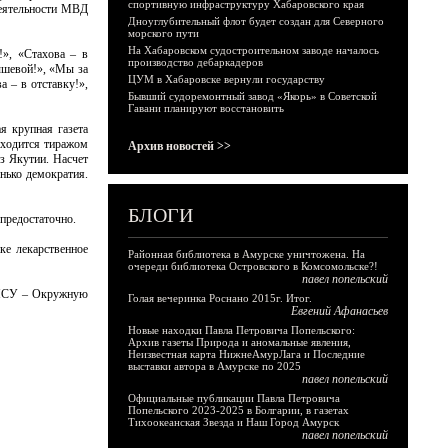
спортивную инфраструктуру Хабаровского края
деятельности МВД
Дноуглубительный флот будет создан для Северного
морского пути
На Хабаровском судостроительном заводе началось
!», «Стахова – в
производство дебаркадеров
ышевой!», «Мы за
ЦУМ в Хабаровске вернули государству
 – в отставку!»,
Бывший судоремонтный завод «Якорь» в Советской
Гавани планируют восстановить
я крупная газета
сходится тиражом
Архив новостей >>
з Якутии. Насчет
енько демократия.
БЛОГИ
предостаточно.
ке лекарственное
Районная библиотека в Амурске уничтожена. На
очереди библиотека Островского в Комсомольске?!
павел попельский
н МСУ – Окружную
Голая вечеринка Роснано 2015г. Итог.
Евгений Афанасьев
Новые находки Павла Петровича Попельского:
Архив газеты Природа и аномальные явления,
Неизвестная карта НижнеАмурЛага и Последние
выставки автора в Амурске по 2025
павел попельский
Официальные публикации Павла Петровича
Попельского 2023-2025 в Болгарии, в газетах
Тихоокеанская Звезда и Наш Город Амурск
павел попельский