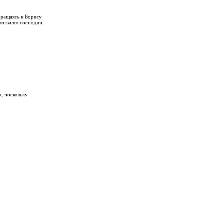
бращаясь к Борису
тозвался господин
, поскольку