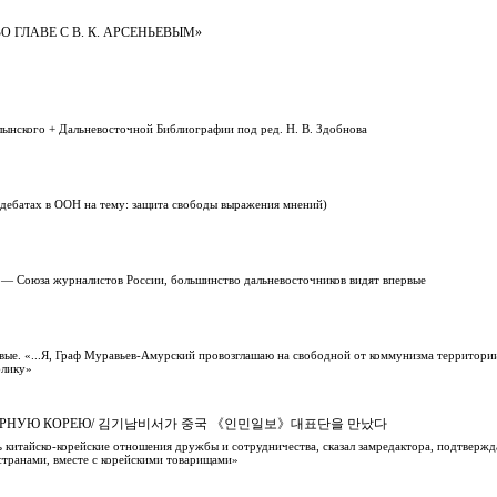
ГЛАВЕ С В. К. АРСЕНЬЕВЫМ»
лынского + Дальневосточной Библиографии под ред. Н. В. Здобнова
 дебатах в ООН на тему: защита свободы выражения мнений)
и — Союза журналистов России, большинство дальневосточников видят впервые
вые. «...Я, Граф Муравьев-Амурский провозглашаю на свободной от коммунизма территории
блику»
В СЕВЕРНУЮ КОРЕЮ/ 김기남비서가 중국 《인민일보》대표단을 만났다
ь китайско-корейские отношения дружбы и сотрудничества, сказал замредактора, подтвержд
странами, вместе с корейскими товарищами»