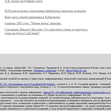
П.В. Халов заслуживает этого
В России исчезают электронные библиотеки советских журналов
Кому надо ставить памятники в Хабаровске!
9 января 1905 года. "Чёрная метка" империи.
Совгаванцу Виктору Киселеву: Где находится старая скульптура в
горах на пути к СовГавани?
В» со знаком «Дебри-ДВ». 16+ Учредитель: Пронякин К.А. (член Союза журналистов России, член Союза
2296081. Электронная приемная:
Отправить сообщение
. E-mail:
editor@debri-dv.com
алах): К.А. Пронякин, И.Ю. Харитонова, А.Э. Мирмович, Ю.Н. Юрьев, Ю.В. Ковалев, Л.Н. Левина, А.
льной службой по надзору в сфере связи, информационных технологий и массовых коммуникаций (Роском
№ 125 «Об архивном деле в Российской Федерации»
, согласно п. 2 ст. 13 «Создание архивов». Основно
ется открытым в электронном виде, согласно п. 1 ст. 24 вышеобозначенного закона. Архивные документы 
ионных технологий и защиты информации»
Закона РФ «Об информации, информационных технологиях и о за
я основываются и работают на основании ст.8 «Право на доступ к информации» ФЗ-149.
 ответственности за распространение сведений, не соответствующих действительности и порочащих чест
урналиста: ...если они являются дословным воспроизведением сообщений и материалов или их фрагмент
орое может быть установлено и привлечено к ответственности за данное нарушение законодательства Рос
«О практике применения судами Закона РФ «О средствах массовой информации», «по делам, вытекающим 
вправе вмешиваться в деятельность редакции, в ходе которой определяется содержание сообщений и мат