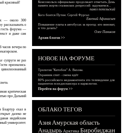
Комсомольск официально продолжает отмечать День
мый красивый!
памяти жертв сталинских репрессий: задумаемся...
павел попельский
Кого боится Путин: Сергей Фургал
Евгений Афанасьев
тях — около 300
у рассказывать о
Повышение платы в автобусах за проезд: кто виноват,
и что делать?
о гость форума —
Олег Паньков
текст и даже сам
Архив блогов >>
 часов вечера по
некагирском.
НОВОЕ НА ФОРУМЕ
е супруги не раз
ости признались:
 в цивилизованный
Трилогия "Китобои" А. Вахова.
Охранник спит - смена идёт
80% российского медиаконтента это телевидение для
света.
пациентов психдиспансера и наркологии.
Перейти на форум >>
самая критическая
татью про Дальний
ОБЛАКО ТЕГОВ
и Бхартур ехал в
открыт далеко не
одавая индийским
Азия
Амурская область
нный университет.
Биробиджан
Анадырь
Арктика