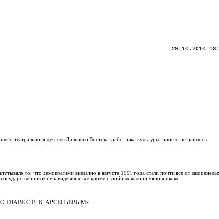
29.10.2010 18
его театрального деятеля Дальнего Востока, работника культуры, просто не нашлось
путывало то, что демократами внезапно в августе 1991 года стали почти все от закоренелы
к государственников ненавидевших все кроме стройных колонн чиновников»
ГЛАВЕ С В. К. АРСЕНЬЕВЫМ»