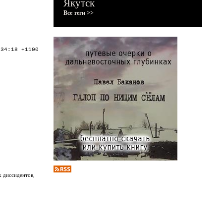
Якутск
Все теги >>
:34:18 +1100
х диссидентов,