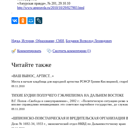
«Амурская правда», № 201, 29.10.10
http://www.ampravda.ru/2010/10/29/027903.html
.
Наука, История, Образование, СМИ
,
Богданов Всеволод Леонидович
Комментировать
Смотреть комментарии (1)
Читайте также
«ВАШ ВЫНОС, АРТИСТ...»
Места в начале кладбища для народной артистки РСФСР Гримм-Кислициной, старейш
09.11.2010
ТИХИЕ БУДНИ ПОЛЗУЧЕГО ГЭКАЧЕПИЗМА НА ДАЛЬНЕМ ВОСТОКЕ
В.Г. Попов «Свобода и самоуправление», 2002 г.: «Политическую ситуацию резко за
вполне справедливо ненавидевших это советское партийное государство, до служа
09.11.2010
«ШПИОНСКО-ПОВСТАНЧЕСКАЯ И ВРЕДИТЕЛЬСКАЯ ОРГАНИЗАЦИЯ ВО 
Дело № 1692-34, 1933 г., экономический отдел НКВД по Дальневосточному краю