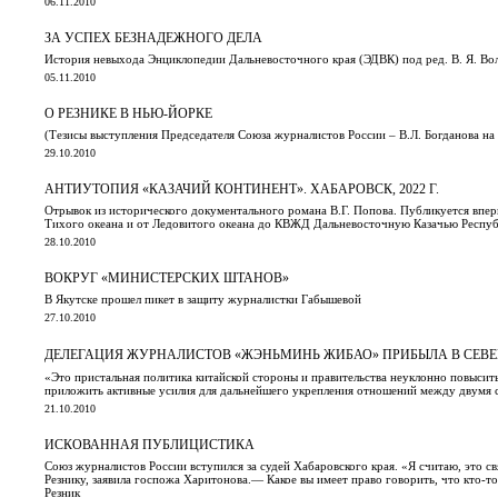
06.11.2010
ЗА УСПЕХ БЕЗНАДЕЖНОГО ДЕЛА
История невыхода Энциклопедии Дальневосточного края (ЭДВК) под ред. В. Я. Во
05.11.2010
О РЕЗНИКЕ В НЬЮ-ЙОРКЕ
(Тезисы выступления Председателя Союза журналистов России – В.Л. Богданова на
29.10.2010
АНТИУТОПИЯ «КАЗАЧИЙ КОНТИНЕНТ». ХАБАРОВСК, 2022 Г.
Отрывок из исторического документального романа В.Г. Попова. Публикуется впер
Тихого океана и от Ледовитого океана до КВЖД Дальневосточную Казачью Респу
28.10.2010
ВОКРУГ «МИНИСТЕРСКИХ ШТАНОВ»
В Якутске прошел пикет в защиту журналистки Габышевой
27.10.2010
ДЕЛЕГАЦИЯ ЖУРНАЛИСТОВ «ЖЭНЬМИНЬ ЖИБАО» ПРИБЫЛА 
«Это пристальная политика китайской стороны и правительства неуклонно повысит
приложить активные усилия для дальнейшего укрепления отношений между двумя 
21.10.2010
ИСКОВАННАЯ ПУБЛИЦИСТИКА
Союз журналистов России вступился за судей Хабаровского края. «Я считаю, это св
Резнику, заявила госпожа Харитонова.— Какое вы имеет право говорить, что кто-то
Резник