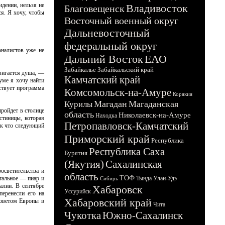
идении, нельзя не
Владивосток
Благовещенск
ся. Я хочу, чтобы
Восточный военный округ
Дальневосточный
федеральный округ
рналистов уже не
Дальний Восток
ЕАО
Забайкалье
Забайкальский край
вигается душа, —
Камчатский край
уме я хочу найти
ствует программа
Комсомольск-на-Амуре
Корякия
Магадан
Магаданская
Курилы
ройдет в столице
область
Николаевск-на-Амуре
Находка
стиницы, которая
Петропавловск-Камчатский
ак что следующий
Приморский край
Республика
Республика Саха
Бурятия
(Якутия)
Сахалинская
осветительства и
область
ТОФ
стальное — пиар и
Тында
Улан-Удэ
Сибирь
алии. В сентябре
Хабаровск
Уссурийск
еренесли его на
Хабаровский край
Советом Европы в
Чита
Чукотка
Южно-Сахалинск