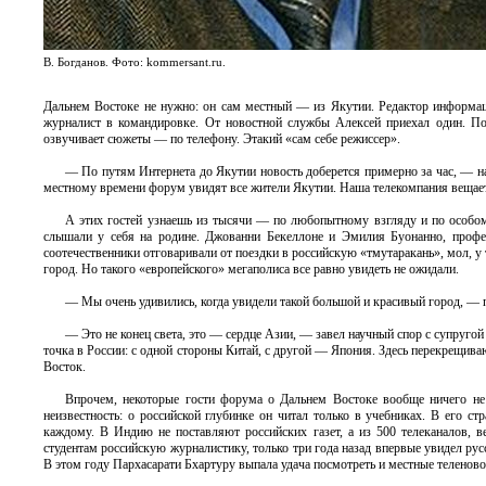
В. Богданов. Фото: kommersant.ru.
Дальнем Востоке не нужно: он сам местный — из Якутии. Редактор информа
журналист в командировке. От новостной службы Алексей приехал один. Пот
озвучивает сюжеты — по телефону. Этакий «сам себе режиссер».
— По путям Интернета до Якутии новость доберется примерно за час, — на
местному времени форум увидят все жители Якутии. Наша телекомпания вещает н
А этих гостей узнаешь из тысячи — по любопытному взгляду и по особом
слышали у себя на родине. Джованни Бекеллоне и Эмилия Буонанно, профес
соотечественники отговаривали от поездки в российскую «тмутаракань», мол, у
город. Но такого «европейского» мегаполиса все равно увидеть не ожидали.
— Мы очень удивились, когда увидели такой большой и красивый город, — 
— Это не конец света, это — сердце Азии, — завел научный спор с супругой
точка в России: с одной стороны Китай, с другой — Япония. Здесь перекрещива
Восток.
Впрочем, некоторые гости форума о Дальнем Востоке вообще ничего не
неизвестность: о российской глубинке он читал только в учебниках. В его с
каждому. В Индию не поставляют российских газет, а из 500 телеканалов, в
студентам российскую журналистику, только три года назад впервые увидел рус
В этом году Пархасарати Бхартуру выпала удача посмотреть и местные теленово