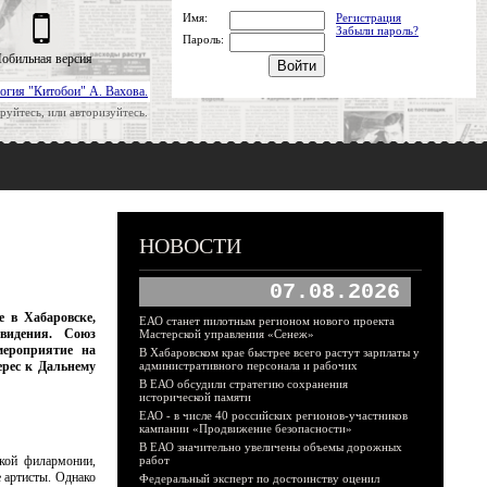
Имя:
Регистрация
Забыли пароль?
Пароль:
обильная версия
огия "Китобои" А. Вахова.
руйтесь, или авторизуйтесь.
НОВОСТИ
07.08.2026
 в Хабаровске,
ЕАО станет пилотным регионом нового проекта
видения. Союз
Мастерской управления «Сенеж»
мероприятие на
В Хабаровском крае быстрее всего растут зарплаты у
рес к Дальнему
административного персонала и рабочих
В ЕАО обсудили стратегию сохранения
исторической памяти
ЕАО - в числе 40 российских регионов-участников
кампании «Продвижение безопасности»
В ЕАО значительно увеличены объемы дорожных
ской филармонии,
работ
 артисты. Однако
Федеральный эксперт по достоинству оценил