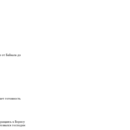
 от Байкала до
ает готовность
бращаясь к Борису
тозвался господин