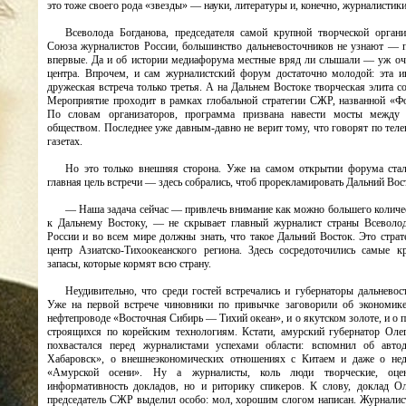
это тоже своего рода «звезды» — науки, литературы и, конечно, журналистики
Всеволода Богданова, председателя самой крупной творческой орган
Союза журналистов России, большинство дальневосточников не узнают — 
впервые. Да и об истории медиафорума местные вряд ли слышали — уж оч
центра. Впрочем, и сам журналистский форум достаточно молодой: эта и
дружеская встреча только третья. А на Дальнем Востоке творческая элита с
Мероприятие проходит в рамках глобальной стратегии СЖР, названной «Ф
По словам организаторов, программа призвана навести мосты между
обществом. Последнее уже давным-давно не верит тому, что говорят по теле
газетах.
Но это только внешняя сторона. Уже на самом открытии форума стал
главная цель встречи — здесь собрались, чтоб прорекламировать Дальний Вос
— Наша задача сейчас — привлечь внимание как можно большего количе
к Дальнему Востоку, — не скрывает главный журналист страны Всеволо
России и во всем мире должны знать, что такое Дальний Восток. Это страте
центр Азиатско-Тихоокеанского региона. Здесь сосредоточились самые 
запасы, которые кормят всю страну.
Неудивительно, что среди гостей встречались и губернаторы дальневос
Уже на первой встрече чиновники по привычке заговорили об экономике
нефтепроводе «Восточная Сибирь — Тихий океан», и о якутском золоте, и о 
строящихся по корейским технологиям. Кстати, амурский губернатор Ол
похвастался перед журналистами успехами области: вспомнил об авт
Хабаровск», о внешнеэкономических отношениях с Китаем и даже о не
«Амурской осени». Ну а журналисты, коль люди творческие, оце
информативность докладов, но и риторику спикеров. К слову, доклад О
председатель СЖР выделил особо: мол, хорошим слогом написан. Журналис