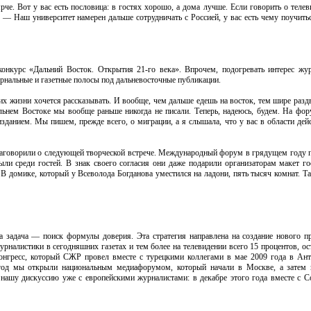
че. Вот у вас есть пословица: в гостях хорошо, а дома лучше. Если говорить о телев
 — Наш университет намерен дальше сотрудничать с Россией, у вас есть чему поучить
нкурс «Дальний Восток. Открытия 21-го века». Впрочем, подогревать интерес жу
рнальные и газетные полосы под дальневосточные публикации.
х жизни хочется рассказывать. И вообще, чем дальше едешь на восток, тем шире разд
ьнем Востоке мы вообще раньше никогда не писали. Теперь, надеюсь, будем. На фор
зданием. Мы пишем, прежде всего, о миграции, а я слышала, что у вас в области дей
аговорили о следующей творческой встрече. Международный форум в грядущем году п
ли среди гостей. В знак своего согласия они даже подарили организаторам макет го
 В домике, который у Всеволода Богданова уместился на ладони, пять тысяч комнат. Т
задача — поиск формулы доверия. Эта стратегия направлена на создание нового пр
рналистики в сегодняшних газетах и тем более на телевидении всего 15 процентов, о
гресс, который CЖР провел вместе с турецкими коллегами в мае 2009 года в Ант
год мы открыли национальным медиафорумом, который начали в Москве, а затем п
нашу дискуссию уже с европейскими журналистами: в декабре этого года вместе с 