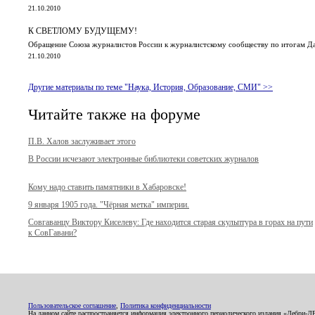
21.10.2010
К СВЕТЛОМУ БУДУЩЕМУ!
Обращение Союза журналистов России к журналистскому сообществу по итогам 
21.10.2010
Другие материалы по теме "Наука, История, Образование, СМИ" >>
Читайте также на форуме
П.В. Халов заслуживает этого
В России исчезают электронные библиотеки советских журналов
Кому надо ставить памятники в Хабаровске!
9 января 1905 года. "Чёрная метка" империи.
Совгаванцу Виктору Киселеву: Где находится старая скульптура в горах на пути
к СовГавани?
Пользовательское соглашение
,
Политика конфиденциальности
На данном сайте распространяется информация электронного периодического издания «Дебри-Д