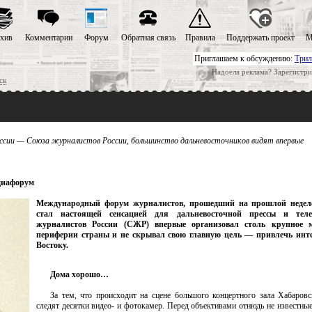
хив
Комментарии
Форум
Обратная связь
Правила
Поддержать проект
М
Приглашаем к обсуждению:
Трил
Надоела реклама? Зарегистри
ск
оссии — Союза журналистов России, большинство дальневосточников видят впервые
диафорум
Международный форум журналистов, прошедший на прошлой неделе
стал настоящей сенсацией для дальневосточной прессы и теле
журналистов России (СЖР) впервые организовал столь крупное 
периферии страны и не скрывал свою главную цель — привлечь инте
Востоку.
Дома хорошо…
За тем, что происходит на сцене большого концертного зала Хабаров
следят десятки видео- и фотокамер. Перед объективами отнюдь не известные