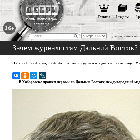
Главная
Разделы
Ар
расширенный пои
Зачем журналистам Дальний Восток?
Всеволода Богданова, председателя самой крупной творческой организации Р
В Хабаровске прошел первый на Дальнем Востоке международный ме