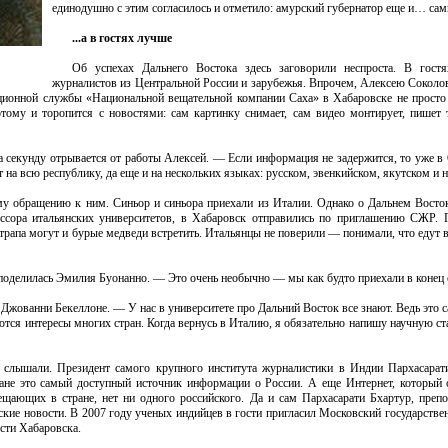
единодушно с этим согласилось и отметило: амурский губернатор еще и… са
...а в гостях лучше
Об успехах Дальнего Востока здесь заговорили неспроста. В гос
журналистов из Центральной России и зарубежья. Впрочем, Алексею Соколов
ционной службы «Национальной вещательной компании Саха» в Хабаровске не прост
ому и торопится с новостями: сам картинку снимает, сам видео монтирует, пишет 
 секунду отрывается от работы Алексей. — Если информация не задержится, то уже в 6
а всю республику, да еще и на нескольких языках: русском, эвенкийском, якутском и 
у обращению к ним. Синьор и синьора приехали из Италии. Однако о Дальнем Восток
сора итальянских университетов, в Хабаровск отправились по приглашению СЖР. Г
 трапа могут и бурые медведи встретить. Итальянцы не поверили — понимали, что едут
поделилась Эмилия Буонанно. — Это очень необычно — мы как будто приехали в конец 
 Джованни Бекеллоне. — У нас в университете про Дальний Восток все знают. Ведь это 
ются интересы многих стран. Когда вернусь в Италию, я обязательно напишу научную с
 слышали. Президент самого крупного института журналистики в Индии Пархасарат
тране это самый доступный источник информации о России. А еще Интернет, который 
ещающих в стране, нет ни одного российского. Да и сам Пархасарати Бхартур, преп
ские новости. В 2007 году ученых индийцев в гости пригласил Московский государстве
сти Хабаровска.