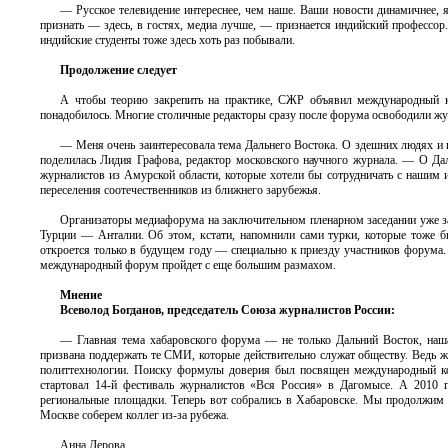
— Русское телевидение интереснее, чем наше. Ваши новости динамичнее, яр
признать — здесь, в гостях, медиа лучше, — признается индийский профессор.
индийские студенты тоже здесь хоть раз побывали.
Продолжение следует
А чтобы теорию закрепить на практике, СЖР объявил международный ко
понадобилось. Многие столичные редакторы сразу после форума освободили жу
— Меня очень заинтересовала тема Дальнего Востока. О здешних людях и и
поделилась Лидия Графова, редактор московского научного журнала. — О Дал
журналистов из Амурской области, которые хотели бы сотрудничать с нашим и
переселения соотечественников из ближнего зарубежья.
Организаторы медиафорума на заключительном пленарном заседании уже з
Турции — Анталии. Об этом, кстати, напомнили сами турки, которые тоже бы
откроется только в будущем году — специально к приезду участников форума.
международный форум пройдет с еще большим размахом.
Мнение
Всеволод Богданов, председатель Союза журналистов России:
— Главная тема хабаровского форума — не только Дальний Восток, наша 
призвана поддержать те СМИ, которые действительно служат обществу. Ведь жу
политтехнологии. Поиску формулы доверия был посвящен международный кон
стартовал 14-й фестиваль журналистов «Вся Россия» в Дагомысе. А 2010 
региональные площадки. Теперь вот собрались в Хабаровске. Мы продолжим 
Москве соберем коллег из-за рубежа.
Анна Дерова,