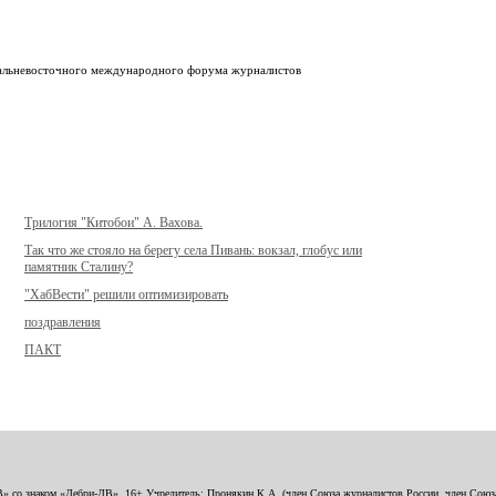
Дальневосточного международного форума журналистов
Трилогия "Китобои" А. Вахова.
Так что же стояло на берегу села Пивань: вокзал, глобус или
памятник Сталину?
"ХабВести" решили оптимизировать
поздравления
ПАКТ
В» со знаком «Дебри-ДВ». 16+ Учредитель: Пронякин К.А. (член Союза журналистов России, член Союза