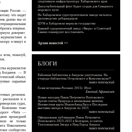
спортивную инфраструктуру Хабаровского края
.
Дноуглубительный флот будет создан для Северного
морского пути
изации России —
потому что видят
На Хабаровском судостроительном заводе началось
производство дебаркадеров
ень далеко мы от
ЦУМ в Хабаровске вернули государству
нтернациональная
обралась впервые.
Бывший судоремонтный завод «Якорь» в Советской
Гавани планируют восстановить
ормула доверия».
 журналистами и
визору и пишут в
Архив новостей >>
а ясна, пожалуй,
ток.
БЛОГИ
ства журналистов
д Богданов. — В
Районная библиотека в Амурске уничтожена. На
гический объект,
очереди библиотека Островского в Комсомольске?!
крупные сырьевые
павел попельский
Голая вечеринка Роснано 2015г. Итог.
Евгений Афанасьев
точных регионов.
Новые находки Павла Петровича Попельского:
: рассказали и о
Архив газеты Природа и аномальные явления,
приморских судах,
Неизвестная карта НижнеАмурЛага и Последние
ег Кожемяко тоже
выставки автора в Амурске по 2025
павел попельский
одороге «Чита —
давно прошедшей
Официальные публикации Павла Петровича
нили не только
Попельского 2023-2025 в Болгарии, в газетах
Тихоокеанская Звезда и Наш Город Амурск
лега Николаевича
павел попельский
тское сообщество