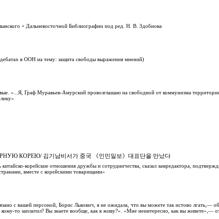
лынского + Дальневосточной Библиографии под ред. Н. В. Здобнова
 дебатах в ООН на тему: защита свободы выражения мнений)
вые. «...Я, Граф Муравьев-Амурский провозглашаю на свободной от коммунизма территории
блику»
В СЕВЕРНУЮ КОРЕЮ/ 김기남비서가 중국 《인민일보》대표단을 만났다
ь китайско-корейские отношения дружбы и сотрудничества, сказал замредактора, подтвержд
странами, вместе с корейскими товарищами»
язано с вашей персоной, Борис Львович, я не ожидала, что вы можете так истово лгать,— о
 кому-то заплатил? Вы знаете вообще, как я живу?». «Мне неинтересно, как вы живете»,— о