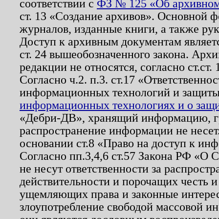
соответствии с
ФЗ № 125 «Об архивном
ст. 13 «Создание архивов». Основной ф
журналов, изданные книги, а также ру
Доступ к архивным документам являетс
ст. 24 вышеобозначенного закона. Арх
редакции не относятся, согласно ст.ст. 
Согласно ч.2. п.3. ст.17 «Ответственн
информационных технологий и защит
информационных технологиях и о защит
«Дебри-ДВ», хранящий информацию, гр
распространение информации не несет.
основании ст.8 «Право на доступ к ин
Согласно пп.3,4,6 ст.57 Закона РФ «О
не несут ответственности за распрост
действительности и порочащих честь и
ущемляющих права и законные интере
злоупотребление свободой массовой ин