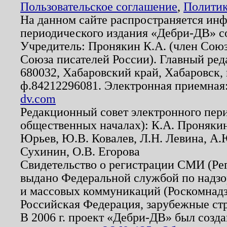
Пользовательское соглашение
,
Политик
На данном сайте распространяется ин
периодического издания «Дебри-ДВ» с
Учредитель: Пронякин К.А. (член Союз
Союза писателей России). Главный ред
680032, Хабаровский край, Хабаровск, п
ф.84212296081. Электронная приемная
dv.com
Редакционный совет электронного пер
общественных началах): К.А. Проняки
Юрьев, Ю.В. Ковалев, Л.Н. Левина, А.
Сухинин, О.В. Егорова
Свидетельство о регистрации СМИ (Р
выдано Федеральной службой по надзо
и массовых коммуникаций (Роскомнадзо
Российская Федерация, зарубежные ст
В 2006 г. проект «Дебри-ДВ» был созда