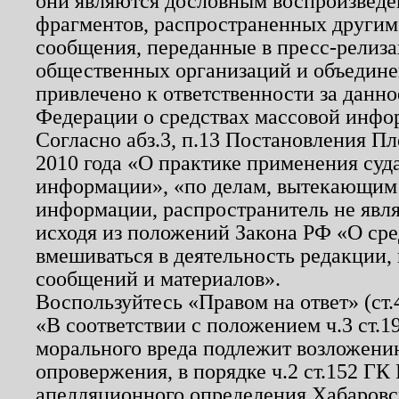
они являются дословным воспроизведе
фрагментов, распространенных другим
сообщения, переданные в пресс-релиза
общественных организаций и объединен
привлечено к ответственности за данн
Федерации о средствах массовой инфо
Согласно абз.3, п.13 Постановления П
2010 года «О практике применения суд
информации», «по делам, вытекающим
информации, распространитель не явл
исходя из положений Закона РФ «О ср
вмешиваться в деятельность редакции, 
сообщений и материалов».
Воспользуйтесь «Правом на ответ» (ст
«В соответствии с положением ч.3 ст.
морального вреда подлежит возложению
опровержения, в порядке ч.2 ст.152 ГК 
апелляционного определения Хабаровско