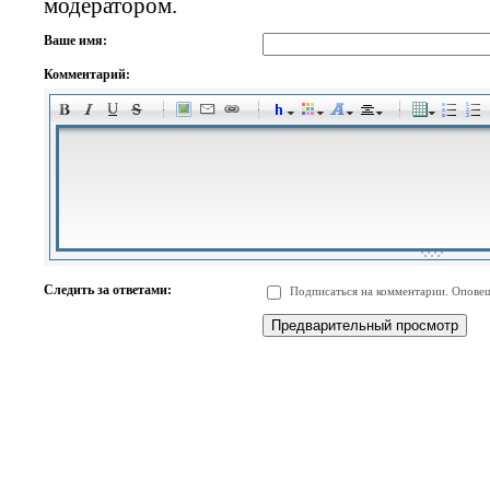
модератором.
Ваше имя:
Комментарий:
-
-
-
-
-
-
-
-
-
-
-
-
-
-
-
-
-
-
-
-
-
-
-
-
-
-
-
-
-
-
-
-
-
-
-
-
Следить за ответами:
Подписаться на комментарии. Оповещ
-
-
-
-
-
-
-
-
-