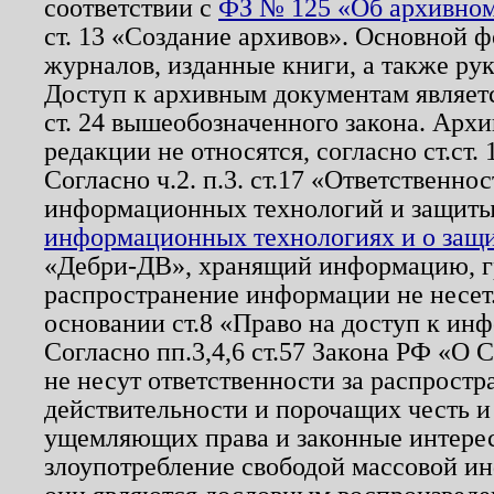
соответствии с
ФЗ № 125 «Об архивном
ст. 13 «Создание архивов». Основной ф
журналов, изданные книги, а также ру
Доступ к архивным документам являетс
ст. 24 вышеобозначенного закона. Арх
редакции не относятся, согласно ст.ст. 
Согласно ч.2. п.3. ст.17 «Ответственн
информационных технологий и защит
информационных технологиях и о защит
«Дебри-ДВ», хранящий информацию, гр
распространение информации не несет.
основании ст.8 «Право на доступ к ин
Согласно пп.3,4,6 ст.57 Закона РФ «О
не несут ответственности за распрост
действительности и порочащих честь и
ущемляющих права и законные интере
злоупотребление свободой массовой ин