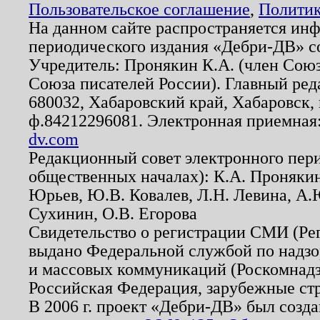
Пользовательское соглашение
,
Политик
На данном сайте распространяется ин
периодического издания «Дебри-ДВ» с
Учредитель: Пронякин К.А. (член Союз
Союза писателей России). Главный ред
680032, Хабаровский край, Хабаровск, п
ф.84212296081. Электронная приемная
dv.com
Редакционный совет электронного пер
общественных началах): К.А. Проняки
Юрьев, Ю.В. Ковалев, Л.Н. Левина, А.
Сухинин, О.В. Егорова
Свидетельство о регистрации СМИ (Р
выдано Федеральной службой по надзо
и массовых коммуникаций (Роскомнадзо
Российская Федерация, зарубежные ст
В 2006 г. проект «Дебри-ДВ» был созда