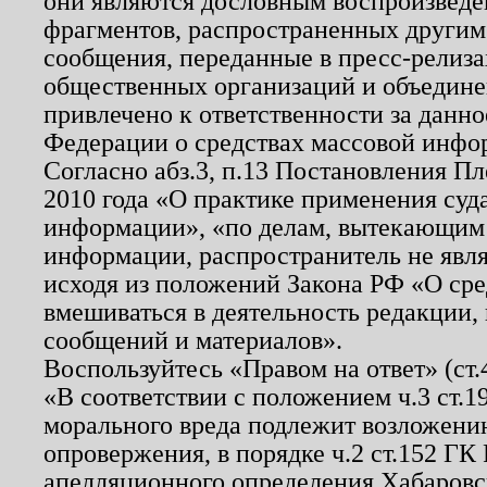
они являются дословным воспроизведе
фрагментов, распространенных другим
сообщения, переданные в пресс-релиза
общественных организаций и объединен
привлечено к ответственности за данн
Федерации о средствах массовой инфо
Согласно абз.3, п.13 Постановления П
2010 года «О практике применения суд
информации», «по делам, вытекающим
информации, распространитель не явл
исходя из положений Закона РФ «О ср
вмешиваться в деятельность редакции, 
сообщений и материалов».
Воспользуйтесь «Правом на ответ» (ст
«В соответствии с положением ч.3 ст.
морального вреда подлежит возложению
опровержения, в порядке ч.2 ст.152 ГК 
апелляционного определения Хабаровско