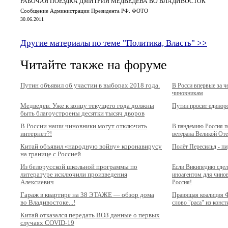
РАБОЧАЯ ПОЕЗДКА ДМИТРИЯ МЕДВЕДЕВА ВО ВЛАДИВОСТОК
Сообщение Администрации Президента РФ. ФОТО
30.06.2011
Другие материалы по теме "Политика, Власть" >>
Читайте также на форуме
Путин объявил об участии в выборах 2018 года.
В Росси впервые за ч
чиновникам
Медведев: Уже к концу текущего года должны
Путин просит единор
быть благоустроены десятки тысяч дворов
В России наши чиновники могут отключить
В пандемию Россия п
интернет?!
ветерана Великой Оте
Китай объявил «народную войну» коронавирусу
Полёт Пересильд - п
на границе с Россией
Из белорусской школьной программы по
Если Википедию сдел
литературе исключили произведения
иноагентом для чинов
Алексиевич
Россия!
Гараж в квартире на 38 ЭТАЖЕ — обзор дома
Правящая коалиция Ф
во Владивостоке...!
слово "раса" из конс
Китай отказался передать ВОЗ данные о первых
случаях COVID-19