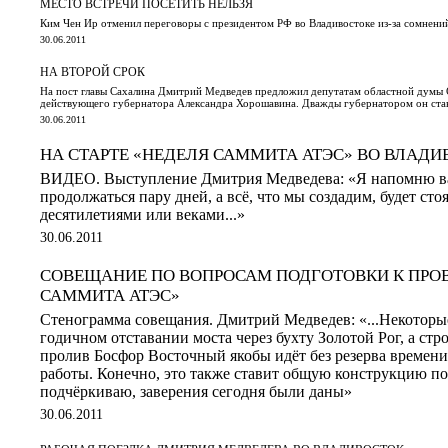
МЕСТО ВСТРЕЧИ ПОСЕТИТЬ НЕЛЬЗЯ
Ким Чен Ир отменил переговоры с президентом РФ во Владивостоке из-за сомнений
30.06.2011
НА ВТОРОЙ СРОК
На пост главы Сахалина Дмитрий Медведев предложил депутатам областной думы 
действующего губернатора Александра Хорошавина. Дважды губернатором он ста
30.06.2011
НА СТАРТЕ «НЕДЕЛЯ САММИТА АТЭС» ВО ВЛАДИ
ВИДЕО. Выступление Дмитрия Медведева: «Я напомню вам
продолжаться пару дней, а всё, что мы создадим, будет стоя
десятилетиями или веками...»
30.06.2011
СОВЕЩАНИЕ ПО ВОПРОСАМ ПОДГОТОВКИ К ПРО
САММИТА АТЭС»
Стенограмма совещания. Дмитрий Медведев: «...Некоторые
годичном отставании моста через бухту Золотой Рог, а стр
пролив Босфор Восточный якобы идёт без резерва времен
работы. Конечно, это также ставит общую конструкцию по
подчёркиваю, заверения сегодня были даны»
30.06.2011