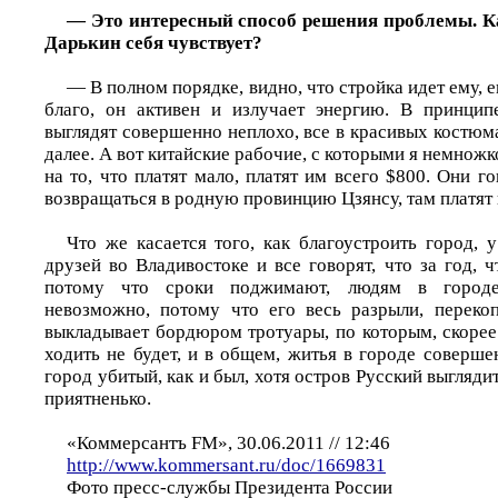
— Это интересный способ решения проблемы. К
Дарькин себя чувствует?
— В полном порядке, видно, что стройка идет ему, ег
благо, он активен и излучает энергию. В принцип
выглядят совершенно неплохо, все в красивых костюма
далее. А вот китайские рабочие, с которыми я немнож
на то, что платят мало, платят им всего $800. Они г
возвращаться в родную провинцию Цзянсу, там платят
Что же касается того, как благоустроить город, 
друзей во Владивостоке и все говорят, что за год, ч
потому что сроки поджимают, людям в городе
невозможно, потому что его весь разрыли, переко
выкладывает бордюром тротуары, по которым, скорее 
ходить не будет, и в общем, житья в городе соверше
город убитый, как и был, хотя остров Русский выгляди
приятненько.
«Коммерсантъ FM», 30.06.2011 // 12:46
http://www.kommersant.ru/doc/1669831
Фото пресс-службы Президента России