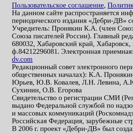
Пользовательское соглашение
,
Политик
На данном сайте распространяется ин
периодического издания «Дебри-ДВ» с
Учредитель: Пронякин К.А. (член Союз
Союза писателей России). Главный ред
680032, Хабаровский край, Хабаровск, п
ф.84212296081. Электронная приемная
dv.com
Редакционный совет электронного пер
общественных началах): К.А. Проняки
Юрьев, Ю.В. Ковалев, Л.Н. Левина, А.
Сухинин, О.В. Егорова
Свидетельство о регистрации СМИ (Р
выдано Федеральной службой по надзо
и массовых коммуникаций (Роскомнадзо
Российская Федерация, зарубежные ст
В 2006 г. проект «Дебри-ДВ» был созда