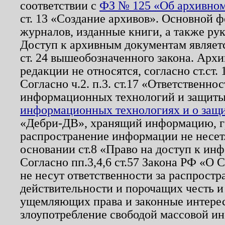
соответствии с
ФЗ № 125 «Об архивном
ст. 13 «Создание архивов». Основной ф
журналов, изданные книги, а также ру
Доступ к архивным документам являетс
ст. 24 вышеобозначенного закона. Арх
редакции не относятся, согласно ст.ст. 
Согласно ч.2. п.3. ст.17 «Ответственн
информационных технологий и защит
информационных технологиях и о защит
«Дебри-ДВ», хранящий информацию, гр
распространение информации не несет.
основании ст.8 «Право на доступ к ин
Согласно пп.3,4,6 ст.57 Закона РФ «О
не несут ответственности за распрост
действительности и порочащих честь и
ущемляющих права и законные интере
злоупотребление свободой массовой ин