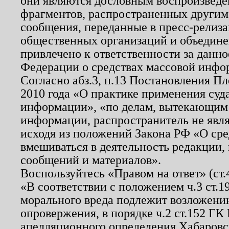
они являются дословным воспроизведе
фрагментов, распространенных другим
сообщения, переданные в пресс-релиза
общественных организаций и объединен
привлечено к ответственности за данн
Федерации о средствах массовой инфо
Согласно абз.3, п.13 Постановления П
2010 года «О практике применения суд
информации», «по делам, вытекающим
информации, распространитель не явл
исходя из положений Закона РФ «О ср
вмешиваться в деятельность редакции, 
сообщений и материалов».
Воспользуйтесь «Правом на ответ» (ст
«В соответствии с положением ч.3 ст.
морального вреда подлежит возложению
опровержения, в порядке ч.2 ст.152 ГК 
апелляционного определения Хабаровско