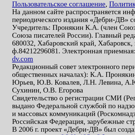
Пользовательское соглашение
,
Политик
На данном сайте распространяется ин
периодического издания «Дебри-ДВ» с
Учредитель: Пронякин К.А. (член Союз
Союза писателей России). Главный ред
680032, Хабаровский край, Хабаровск, п
ф.84212296081. Электронная приемная
dv.com
Редакционный совет электронного пер
общественных началах): К.А. Проняки
Юрьев, Ю.В. Ковалев, Л.Н. Левина, А.
Сухинин, О.В. Егорова
Свидетельство о регистрации СМИ (Р
выдано Федеральной службой по надзо
и массовых коммуникаций (Роскомнадзо
Российская Федерация, зарубежные ст
В 2006 г. проект «Дебри-ДВ» был созда