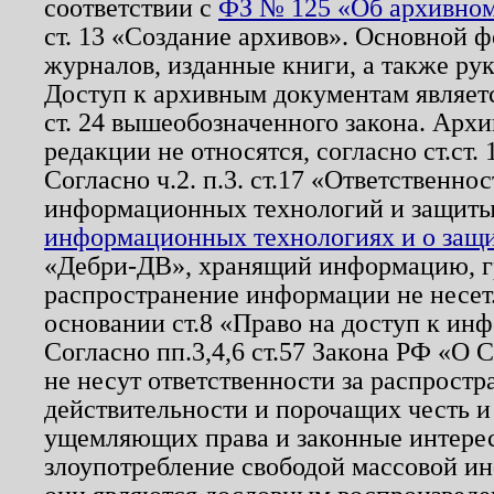
соответствии с
ФЗ № 125 «Об архивном
ст. 13 «Создание архивов». Основной ф
журналов, изданные книги, а также ру
Доступ к архивным документам являетс
ст. 24 вышеобозначенного закона. Арх
редакции не относятся, согласно ст.ст. 
Согласно ч.2. п.3. ст.17 «Ответственн
информационных технологий и защит
информационных технологиях и о защит
«Дебри-ДВ», хранящий информацию, гр
распространение информации не несет.
основании ст.8 «Право на доступ к ин
Согласно пп.3,4,6 ст.57 Закона РФ «О
не несут ответственности за распрост
действительности и порочащих честь и
ущемляющих права и законные интере
злоупотребление свободой массовой ин