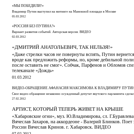
«МЫ ПОБЕДИЛИ!»
Владимир Путин выступил на митинге на Манежной площади в Москве
05.03.2012
«РОССИЯ БЕЗ ПУТИНА?»
Вариант развития событий. Авторская версия. ВИДЕО
02.03.2012
«ДМИТРИЙ АНАТОЛЬЕВИЧ, ТАК НЕЛЬЗЯ!»
«Даже стрелки часов не повернуты вспять, Путин вернется,
вроде как предложить реформы, но, кроме дебильной пол
после оставить не смог». Собчак, Парфенов и Обломов спе
телеканале «Дождь»
01.03.2012
ВИДЕО-ОБРАЩЕНИЕ АФАНАСИЯ МАКСИМОВА К ВЛАДИМИРУ ПУТИ
Свое видео-обращение незаконно осужденный депутат якутского парламента сделал
27.02.2012
АРТИСТ, КОТОРЫЙ ТЕПЕРЬ ЖИВЕТ НА КРЫШЕ
«Хабаровские огни», муз. Ю.Владимирова, сл. Г.Буравлева
Вячеслав Захаров, на аккордеоне - Валерий Блинков. Поет
России Вячеслав Кринов. г. Хабаровск. ВИДЕО
07.02.2012