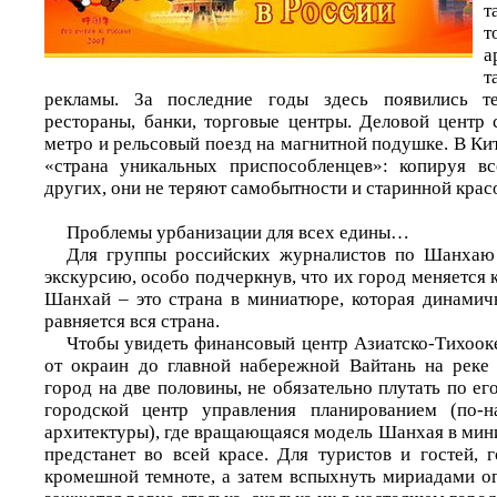
т
а
т
рекламы. За последние годы здесь появились те
рестораны, банки, торговые центры. Деловой центр 
метро и рельсовый поезд на магнитной подушке. В Кит
«страна уникальных приспособленцев»: копируя вс
других, они не теряют самобытности и старинной крас
Проблемы урбанизации для всех едины…
Для группы российских журналистов по Шанхаю
экскурсию, особо подчеркнув, что их город меняется
Шанхай – это страна в миниатюре, которая динамичн
равняется вся страна.
Чтобы увидеть финансовый центр Азиатско-Тихооке
от окраин до главной набережной Вайтань на реке 
город на две половины, не обязательно плутать по его
городской центр управления планированием (по-
архитектуры), где вращающаяся модель Шанхая в мин
предстанет во всей красе. Для туристов и гостей, 
кромешной темноте, а затем вспыхнуть мириадами о