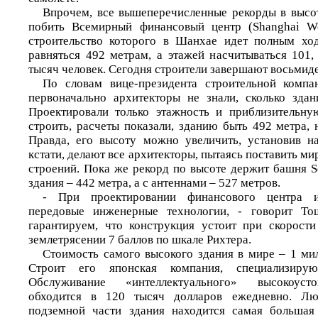
Впрочем, все вышеперечисленные рекорды в высо
побить Всемирный финансовый центр (Shanghai Wor
строительство которого в Шанхае идет полным ход
равняться 492 метрам, а этажей насчитываться 101,
тысяч человек. Сегодня строители завершают восьмиде
По словам вице-президента строительной комп
первоначально архитекторы не знали, сколько здан
Проектировали только этажность и приблизительну
строить, расчеты показали, зданию быть 492 метра,
Правда, его высоту можно увеличить, установив н
кстати, делают все архитекторы, пытаясь поставить ми
строений. Пока же рекорд по высоте держит башня S
здания – 442 метра, а с антеннами – 527 метров.
- При проектировании финансового центра и
передовые инженерные технологии, - говорит Т
гарантируем, что конструкция устоит при скорост
землетрясении 7 баллов по шкале Рихтера.
Стоимость самого высокого здания в мире – 1 м
Строит его японская компания, специализиру
Обслуживание «интеллектуального» высокоуст
обходится в 120 тысяч долларов ежедневно. Лю
подземной части здания находится самая большая