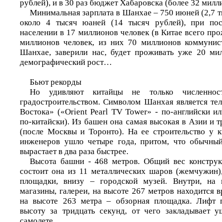
рублей), и в 30 раз бюджет Хабаровска (более 32 милл
Минимальная зарплата в Шанхае – 750 июней (2,7 т
около 4 тысяч юаней (14 тысяч рублей), при по
населении в 17 миллионов человек (в Китае всего пр
миллионов человек, из них 70 миллионов коммунис
Шанхае, заверили нас, будет проживать уже 20 ми
демографический рост…
Бьют рекорды
Но удивляют китайцы не только численнос
градостроительством. Символом Шанхая является т
Востока» («Orient Pearl TV Tower» - по-английски 
по-китайски). Из башен она самая высокая в Азии и т
(после Москвы и Торонто). На ее строительство у к
инженеров ушло четыре года, притом, что обычны
вырастает в два раза быстрее.
Высота башни - 468 метров. Общий вес конструк
состоит она из 11 металлических шаров (жемчужин)
площадки, внизу – городской музей. Внутри, на
магазины, галереи, на высоте 267 метров находится
на высоте 263 метра – обзорная площадка. Лифт 
высоту за тридцать секунд, от чего закладывает у
самолете.