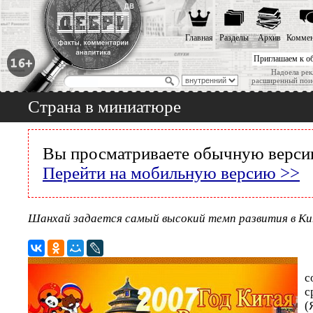
Главная
Разделы
Архив
Коммен
Приглашаем к о
Надоела рек
расширенный пои
Страна в миниатюре
Вы просматриваете обычную версию
Перейти на мобильную версию >>
Шанхай задается самый высокий темп развития в К
с
с
(