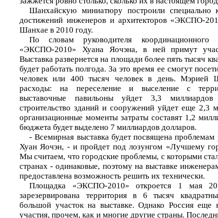
зажжется ровно столько, сколько их в настоящем город
Шанхайскую миниатюру построили специально 
достижений инженеров и архитекторов «ЭКСПО-2010
Шанхае в 2010 году.
По словам руководителя координационного 
«ЭКСПО-2010» Хуана Яочэна, в ней примут учас
Выставка развернется на площади более пять тысяч кв
будет работать полгода. За это время ее смогут посет
человек или 400 тысяч человек в день. Мэрией 
расходы: на переселение и выселение с терри
выставочные павильоны уйдет 3,3 миллиардо
строительство зданий и сооружений уйдет еще 2,3 м
организационные моменты затраты составят 1,2 милл
бюджета будет выделено 7 миллиардов долларов.
- Всемирная выставка будет посвящена проблемам 
Хуан Яочэн, - и пройдет под лозунгом «Лучшему го
Мы считаем, что городские проблемы, с которыми ста
странах - одинаковые, поэтому на выставке инженера
предоставлена возможность решить их технически.
Площадка «ЭКСПО-2010» откроется 1 мая 20
зарезервирована территория в 6 тысяч квадратн
большой участок на выставке. Однако Россия еще 
участия, прочем, как и многие другие страны. Последн