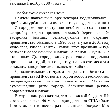
выставке 1 ноября 2007 года…
Особая экономическая зона
Причем шанхайские архитекторы подчеркивают, 
проблемы урбанизации им отчасти уже удалось решит
С городом они поступили необычно: сохранили 
застройку отдали противоположный берег реки Х
застройке бывших сельхозугодий на окраин
правительство объявило в 1990 году, а уже в 2001 го
чудо-град класса хайтек. Район этот прозвали «Пуд
означает современный Шанхай, а район «Пуси» - о
старинным. Два города одной реки связали подземны
прошли под водой, а по центру, на высоте десяти
эстакаду, наподобие американского хайвэя.
Дополнительным стимулом для развития бизнеса в
правительства КНР объявить город особой экономичес
беспрецедентные льготы инвесторам. Многочи
сумасшедший ритм города, бесчисленная рекла
современный Шанхай.
В мэрии нам рассказали, что городской бюджет Ш
составляет около 40 миллиардов долларов США (боле
При этом он в шесть раз превышает бюджет Мос