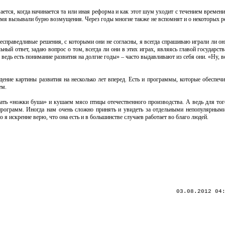
тся, когда начинается та или иная реформа и как этот шум уходит с течением времени
ремя вызывали бурю возмущения. Через годы многие также не вспомнят и о некоторых р
есправедливые решения, с которыми они не согласны, я всегда спрашиваю играли ли он
ный ответ, задаю вопрос о том, всегда ли они в этих играх, являясь главой государст
с ведь есть понимание развития на долгие годы» – часто выдавливают из себя они. «Ну, в
дение картины развития на несколько лет вперед. Есть и программы, которые обеспеч
ем.
пать «ножки буша» и кушаем мясо птицы отечественного производства. А ведь для тог
 программ. Иногда нам очень сложно принять и увидеть за отдельными непопулярны
 я искренне верю, что она есть и в большинстве случаев работает во благо людей.
03.08.2012 04