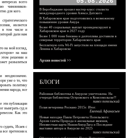
05.08.2026
интересах всего
аю чиновников-
В Биробиджане прошел мастер-класс стилиста
тно для кого.
международного уровня Алекса Датского
В Хабаровском крае подготовились к возможному
стратегического
повышению уровня Амура
сения, является
Более 40 социальных выплат проиндексируют в
, в том числе и
Хабаровском крае в 2027 году
риторий дали нам
Более 1 000 тонн бензина и дизтоплива доставили в
северные территории Хабаровского края
Бесплатную сеть Wi-Fi запустили на площади имени
то на мой взгляд,
Ленина в Хабаровске
рукторов» на наш
б этом решении и
Архив новостей >>
ожет развалиться
и неоднозначно.
оря уже о то, что
БЛОГИ
ировать политику
нении народа, все
Районная библиотека в Амурске уничтожена. На
очереди библиотека Островского в Комсомольске?!
павел попельский
е эти публикации
Голая вечеринка Роснано 2015г. Итог.
ог выиграть суд и
Евгений Афанасьев
ревесом. Как это
Новые находки Павла Петровича Попельского:
Архив газеты Природа и аномальные явления,
Неизвестная карта НижнеАмурЛага и Последние
о судить, Исаев с
выставки автора в Амурске по 2025
а все претензии к
павел попельский