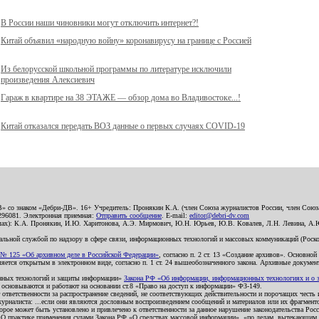
В России наши чиновники могут отключить интернет?!
Китай объявил «народную войну» коронавирусу на границе с Россией
Из белорусской школьной программы по литературе исключили
произведения Алексиевич
Гараж в квартире на 38 ЭТАЖЕ — обзор дома во Владивостоке...!
Китай отказался передать ВОЗ данные о первых случаях COVID-19
В» со знаком «Дебри-ДВ». 16+ Учредитель: Пронякин К.А. (член Союза журналистов России, член Союза
2296081. Электронная приемная:
Отправить сообщение
. E-mail:
editor@debri-dv.com
алах): К.А. Пронякин, И.Ю. Харитонова, А.Э. Мирмович, Ю.Н. Юрьев, Ю.В. Ковалев, Л.Н. Левина, А.
льной службой по надзору в сфере связи, информационных технологий и массовых коммуникаций (Роском
№ 125 «Об архивном деле в Российской Федерации»
, согласно п. 2 ст. 13 «Создание архивов». Основно
ется открытым в электронном виде, согласно п. 1 ст. 24 вышеобозначенного закона. Архивные документы 
ионных технологий и защиты информации»
Закона РФ «Об информации, информационных технологиях и о за
я основываются и работают на основании ст.8 «Право на доступ к информации» ФЗ-149.
 ответственности за распространение сведений, не соответствующих действительности и порочащих чест
урналиста: ...если они являются дословным воспроизведением сообщений и материалов или их фрагмент
орое может быть установлено и привлечено к ответственности за данное нарушение законодательства Рос
«О практике применения судами Закона РФ «О средствах массовой информации», «по делам, вытекающим 