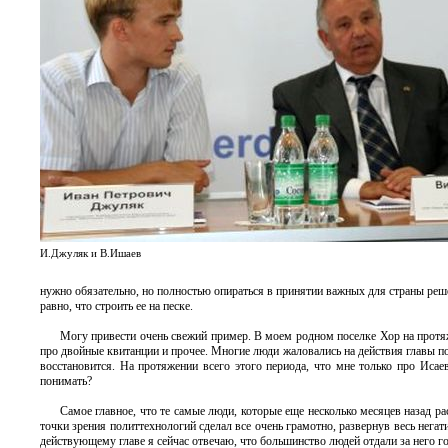
И.Джуляк и В.Ишаев
нужно обязательно, но полностью опираться в принятии важных для страны реше
равно, что строить ее на песке.
Могу привести очень свежий пример. В моем родном поселке Хор на протяж
про двойные квитанции и прочее. Многие люди жаловались на действия главы пос
восстановится. На протяжении всего этого периода, что мне только про Исае
понимать?
Самое главное, что те самые люди, которые еще несколько месяцев назад рас
точки зрения политтехнологий сделал все очень грамотно, развернув весь негат
действующему главе я сейчас отвечаю, что большинство людей отдали за него гол