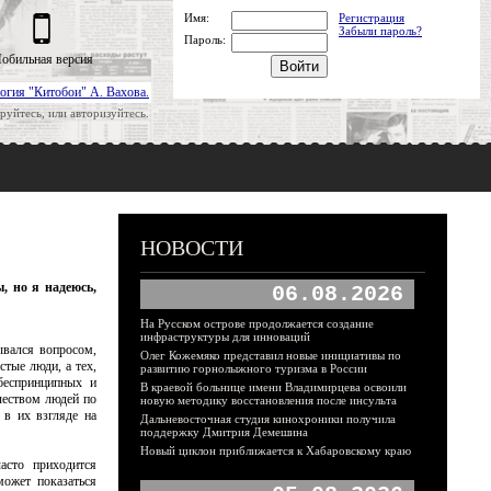
Имя:
Регистрация
Забыли пароль?
Пароль:
обильная версия
огия "Китобои" А. Вахова.
руйтесь, или авторизуйтесь.
НОВОСТИ
, но я надеюсь,
06.08.2026
На Русском острове продолжается создание
инфраструктуры для инноваций
ывался вопросом,
Олег Кожемяко представил новые инициативы по
тые люди, а тех,
развитию горнолыжного туризма в России
беспринципных и
В краевой больнице имени Владимирцева освоили
чеством людей по
новую методику восстановления после инсульта
 в их взгляде на
Дальневосточная студия кинохроники получила
поддержку Дмитрия Демешина
Новый циклон приближается к Хабаровскому краю
асто приходится
может показаться