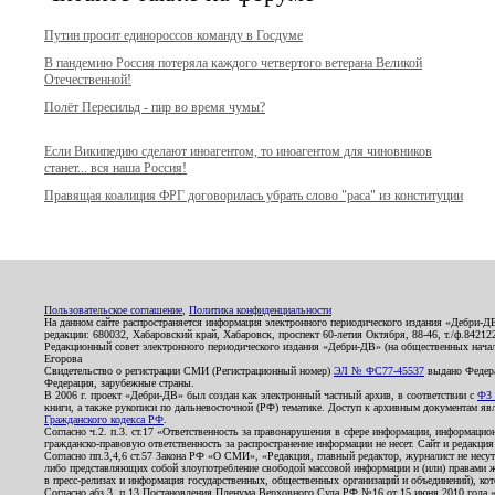
Путин просит единороссов команду в Госдуме
В пандемию Россия потеряла каждого четвертого ветерана Великой
Отечественной!
Полёт Пересильд - пир во время чумы?
Если Википедию сделают иноагентом, то иноагентом для чиновников
станет... вся наша Россия!
Правящая коалиция ФРГ договорилась убрать слово "раса" из конституции
Пользовательское соглашение
,
Политика конфиденциальности
На данном сайте распространяется информация электронного периодического издания «Дебри-Д
редакции: 680032, Хабаровский край, Хабаровск, проспект 60-летия Октября, 88-46, т./ф.8421
Редакционный совет электронного периодического издания «Дебри-ДВ» (на общественных нач
Егорова
Свидетельство о регистрации СМИ (Регистрационный номер)
ЭЛ № ФС77-45537
выдано Федера
Федерация, зарубежные страны.
В 2006 г. проект «Дебри-ДВ» был создан как электронный частный архив, в соответствии с
ФЗ 
книги, а также рукописи по дальневосточной (РФ) тематике. Доступ к архивным документам явля
Гражданского кодекса РФ
.
Согласно ч.2. п.3. ст.17 «Ответственность за правонарушения в сфере информации, информац
гражданско-правовую ответственность за распространение информации не несет. Сайт и редакци
Согласно пп.3,4,6 ст.57 Закона РФ «О СМИ», «Редакция, главный редактор, журналист не несут
либо представляющих собой злоупотребление свободой массовой информации и (или) правами ж
в пресс-релизах и информация государственных, общественных организаций и объединений), кот
Согласно абз.3, п.13 Постановления Пленума Верховного Суда РФ №16 от 15 июня 2010 года 