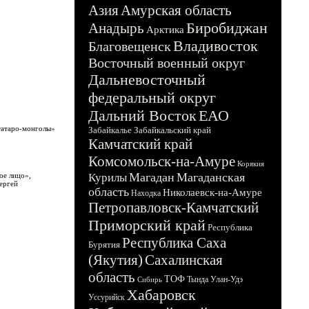
Азия
Амурская область
Биробиджан
Анадырь
Арктика
Владивосток
Благовещенск
Восточный военный округ
Дальневосточный
федеральный округ
Дальний Восток
ЕАО
татаро-монголы»
Забайкалье
Забайкальский край
Камчатский край
Комсомольск-на-Амуре
Корякия
Магадан
Магаданская
ое лицо»,
Курилы
ергей
область
Николаевск-на-Амуре
Находка
Петропавловск-Камчатский
Приморский край
Республика
Республика Саха
Бурятия
(Якутия)
Сахалинская
область
ТОФ
Тында
Улан-Удэ
Сибирь
Хабаровск
Уссурийск