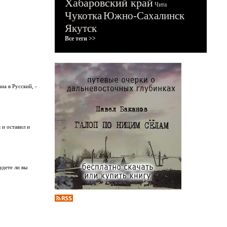
Хабаровский край
Чита
Чукотка
Южно-Сахалинск
Якутск
Все теги >>
а в Русский, -
 и оставил и
удете ли вы