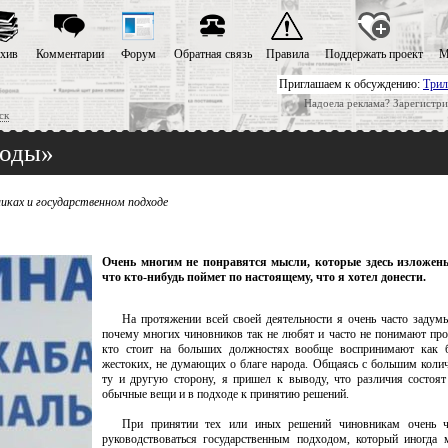
хив
Комментарии
Форум
Обратная связь
Правила
Поддержать проект
М
Приглашаем к обсуждению:
Трил
Надоела реклама? Зарегистри
ск
годы»
иках и государственном подходе
Очень многим не понравятся мысли, которые здесь изложены
что кто-нибудь поймет по настоящему, что я хотел донести.
На протяжении всей своей деятельности я очень часто задум
почему многих чиновников так не любят и часто не понимают прос
кто стоит на больших должностях вообще воспринимают как 
жестоких, не думающих о благе народа. Общаясь с большим коли
ту и другую сторону, я пришел к выводу, что различия состоят
обычные вещи и в подходе к принятию решений.
При принятии тех или иных решений чиновникам очень ч
руководствоваться государственным подходом, который иногда 