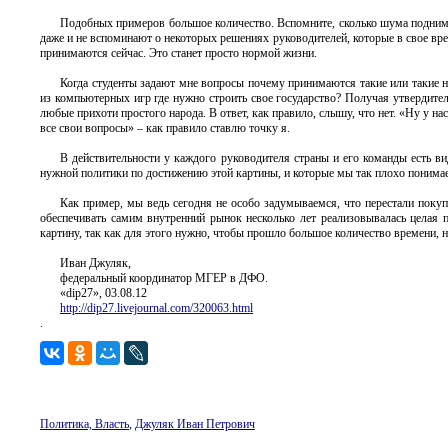
Подобных примеров большое количество. Вспомните, сколько шума поднимае
даже и не вспоминают о некоторых решениях руководителей, которые в свое в
принимаются сейчас. Это станет просто нормой жизни.
Когда студенты задают мне вопросы почему принимаются такие или такие н
из компьютерных игр где нужно строить свое государство? Получая утвердитель
любые прихоти простого народа. В ответ, как правило, слышу, что нет. «Ну у на
все свои вопросы» – как правило ставлю точку я.
В действительности у каждого руководителя страны и его команды есть ви
нужной политики по достижению этой картины, и которые мы так плохо понима
Как пример, мы ведь сегодня не особо задумываемся, что перестали поку
обеспечивать самим внутренний рынок несколько лет реализовывалась целая
картину, так как для этого нужно, чтобы прошло большое количество времени, но
Иван Джуляк,
федеральный координатор МГЕР в ДФО.
«dip27», 03.08.12
http://dip27.livejournal.com/320063.html
.
Политика, Власть
,
Джуляк Иван Петрович