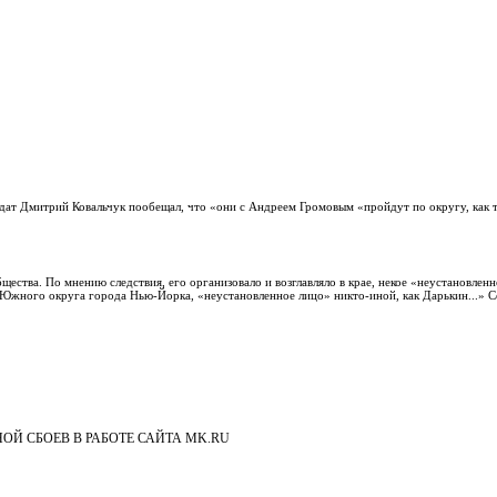
дат Дмитрий Ковальчук пообещал, что «они с Андреем Громовым «пройдут по округу, как 
ства. По мнению следствия, его организовало и возглавляло в крае, некое «неустановленн
Южного округа города Нью-Йорка, «неустановленное лицо» никто-иной, как Дарькин...» С
Й СБОЕВ В РАБОТЕ САЙТА MK.RU