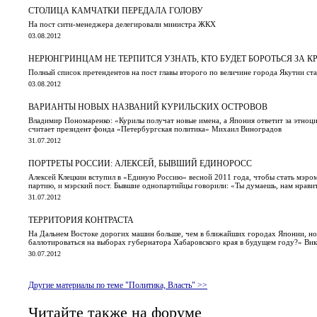
СТОЛИЦА КАМЧАТКИ ПЕРЕДАЛА ГОЛОВУ
На пост сити-менеджера делегировали министра ЖКХ
03.08.2012
НЕРЮНГРИНЦАМ НЕ ТЕРПИТСЯ УЗНАТЬ, КТО БУДЕТ БОРОТЬСЯ ЗА К
Полный список претендентов на пост главы второго по величине города Якутии ста
03.08.2012
ВАРИАНТЫ НОВЫХ НАЗВАНИЙ КУРИЛЬСКИХ ОСТРОВОВ
Владимир Пономаренко: «Курилы получат новые имена, а Япония ответит за этноцид
считает президент фонда «Петербургская политика» Михаил Виноградов
31.07.2012
ПОРТРЕТЫ РОССИИ: АЛЕКСЕЙ, БЫВШИЙ ЕДИНОРОСС
Алексей Клецкин вступил в «Единую Россию» весной 2011 года, чтобы стать мэром
партию, и мэрский пост. Бывшие однопартийцы говорили: «Ты думаешь, нам нравит
31.07.2012
ТЕРРИТОРИЯ КОНТРАСТА
На Дальнем Востоке дорогих машин больше, чем в ближайших городах Японии, но 
баллотироваться на выборах губернатора Хабаровского края в будущем году?» Вик
30.07.2012
Другие материалы по теме "Политика, Власть" >>
Читайте также на форуме