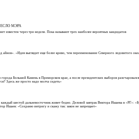
РЕСЛО МЭРА
нет известен через три недели. Пока называют трех наиболее вероятных кандидатов
 айнов». «Идея выглядит еще более криво, чем переименование Северного ледовитого океан
 города Большой Камень в Приморском крае, а после президентских выборов разочаровался
ся? Здесь же просто надо молча сидеть»
каждый шестой дальневосточник живет бедно. Деловой завтрак Виктора Ишаева в «РГ»: «Б
тор Ишаев: «Сохраню интригу и скажу так: закон не запрещает»