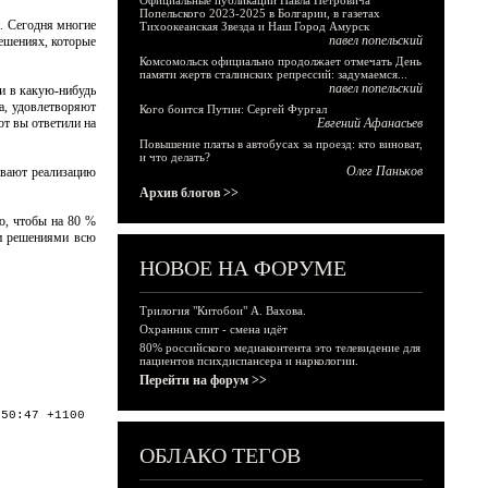
Официальные публикации Павла Петровича
Попельского 2023-2025 в Болгарии, в газетах
. Сегодня многие
Тихоокеанская Звезда и Наш Город Амурск
павел попельский
ешениях, которые
Комсомольск официально продолжает отмечать День
памяти жертв сталинских репрессий: задумаемся...
павел попельский
и в какую-нибудь
ва, удовлетворяют
Кого боится Путин: Сергей Фургал
от вы ответили на
Евгений Афанасьев
Повышение платы в автобусах за проезд: кто виноват,
и что делать?
Олег Паньков
ивают реализацию
Архив блогов >>
о, чтобы на 80 %
ми решениями всю
НОВОЕ НА ФОРУМЕ
Трилогия "Китобои" А. Вахова.
Охранник спит - смена идёт
80% российского медиаконтента это телевидение для
пациентов психдиспансера и наркологии.
Перейти на форум >>
:50:47 +1100
ОБЛАКО ТЕГОВ