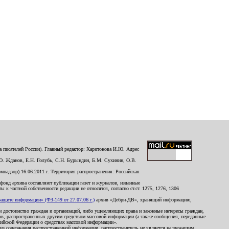
 писателей России). Главный редактор: Харитонова И.Ю. Адрес
Ю. Жданов, Е.Н. Голубь, С.Н. Бурындин, Б.М. Сухинин, О.В.
надзор) 16.06.2011 г. Территория распространения: Российская
й фонд архива составляют публикации газет и журналов, изданные
к частной собственности редакции не относятся, согласно ст.ст. 1275, 1276, 1306
щите информации» (ФЗ-149 от 27.07.06 г.)
архив «Дебри-ДВ», хранящий информацию,
ь и достоинство граждан и организаций, либо ущемляющих права и законные интересы граждан,
ов, распространенных другим средством массовой информации (а также сообщения, переданные
сийской Федерации о средствах массовой информации».
из содержания распространенной информации, распространитель не является надлежащим