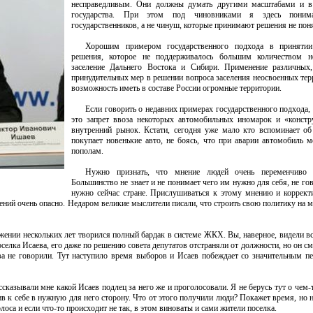
несправедливым. Они должны думать другими масштабами и в 
государства. При этом под чиновниками я здесь поним
государственников, а не чинуш, которые принимают решения не поня
Хорошим примером государственного подхода в принятии 
решения, которое не поддерживалось большим количеством не
заселение Дальнего Востока и Сибири. Применение различных
принудительных мер в решении вопроса заселения неосвоенных тер
возможность иметь в составе России огромные территории.
Если говорить о недавних примерах государственного подхода, 
это запрет ввоза некоторых автомобильных иномарок и «конст
внутренний рынок. Кстати, сегодня уже мало кто вспоминает о
покупает новенькие авто, не боясь, что при аварии автомобиль м
пополам.
Нужно признать, что мнение людей очень переменчиво 
Большинство не знает и не понимает чего им нужно для себя, не гов
нужно сейчас стране. Прислушиваться к этому мнению и коррект
ний очень опасно. Недаром великие мыслители писали, что строить свою политику на м
ении нескольких лет творился полный бардак в системе ЖКХ. Вы, наверное, видели вс
елка Исаева, его даже по решению совета депутатов отстраняли от должности, но он см
ва не говорили. Тут наступило время выборов и Исаев побеждает со значительным пе
сказывали мне какой Исаев подлец за него же и проголосовали. Я не берусь тут о чем-т
ив к себе в нужную для него сторону. Что от этого получили люди? Покажет время, но н
оса и если что-то происходит не так, в этом виноваты и сами жители поселка.