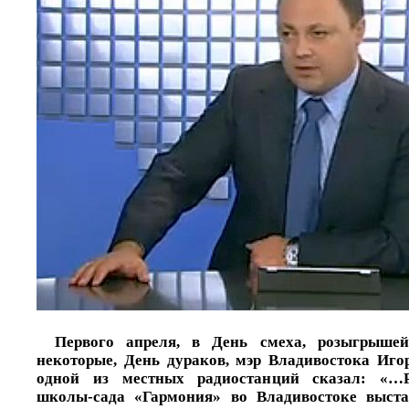
Первого апреля, в День смеха, розыгрышей
некоторые, День дураков, мэр Владивостока Иго
одной из местных радиостанций сказал: «…Р
школы-сада «Гармония» во Владивостоке выста