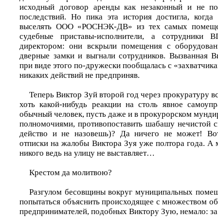
исходный договор аренды как незаконный и не п
последствий. Но пика эта история достигла, когда
выселять ООО «РОСНЭК-ДВ» из тех самых помеще
судебные приставы-исполнители, а сотрудники 
директором: они вскрыли помещения с оборудова
дверные замки и выгнали сотрудников. Вызванная 
при виде этого по-дружески пообщалась с «захватчика
никаких действий не предприняв.
Теперь Виктор Зуй второй год через прокуратуру в
хоть какой-нибудь реакции на столь явное самоуп
обычный человек, пусть даже и в прокурорском мунд
полномочиями, противопоставить шабашу нечистой с
действо и не назовешь)? Да ничего не может! В
отписки на жалобы Виктора Зуя уже полтора года. А м
никого ведь на улицу не выставляет…
Крестом да молитвою?
Разгулом бесовщины вокруг муниципальных помещ
попытаться объяснить происходящее с множеством об
предпринимателей, подобных Виктору Зую, немало: за