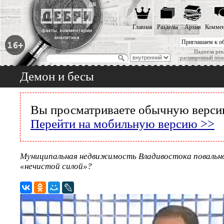
Главная
Разделы
Архив
Коммен
Приглашаем к о
Надоела рек
расширенный пои
Демон и бесы
Вы просматриваете обычную версию
Перейти на мобильную версию >>
Муниципальная недвижимость Владивостока повальн
«нечистой силой»?