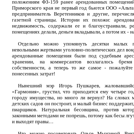
положениям ФЗ-159 ранее арендованных помещени
Приморского края не первый год бьются ООО «Альта
предприниматель Веретенников и другие, перечисл
газетной страницы. Истории их похожи: арендов
недвижимость, содержали ее и благоустраивали, р
помещениях делали, деньги вкладывали, а потом их - н
Отдельно можно упомянуть десятки малых п
невольными жертвами уголовно-политических дел вок
арендованные помещения были под судебным арес
хранении, на коммерсантов возлагалось брем
собственности, а теперь то же самое - пожалуйте
понесенных затрат!
Нынешний мэр Игорь Пушкарев, жаловавши
«Гармония», грустил, что приходится ему четыре го
городу имущества, но много ли вернул? На словах м
детских садов он построит, и малый бизнес поддержит,
пиарщиков. Натуральная бесовщина, против кото
законными методами не попрешь, потому как бесы лгут
и выходят правы…
Что можно посоветовать Ольге Мызгиной, Вик