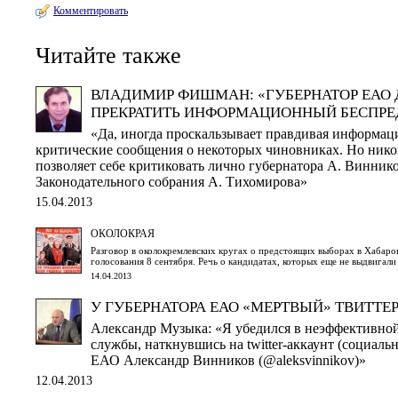
Комментировать
Читайте также
ВЛАДИМИР ФИШМАН: «ГУБЕРНАТОР ЕАО
ПРЕКРАТИТЬ ИНФОРМАЦИОННЫЙ БЕСПРЕ
«Да, иногда проскальзывает правдивая информаци
критические сообщения о некоторых чиновниках. Но нико
позволяет себе критиковать лично губернатора А. Винник
Законодательного собрания А. Тихомирова»
15.04.2013
ОКОЛОКРАЯ
Разговор в околокремлевских кругах о предстоящих выборах в Хабаро
голосования 8 сентября. Речь о кандидатах, которых еще не выдвигал
14.04.2013
У ГУБЕРНАТОРА ЕАО «МЕРТВЫЙ» ТВИТТЕ
Александр Музыка: «Я убедился в неэффективной
службы, наткнувшись на twitter-аккаунт (социальн
ЕАО Александр Винников (@aleksvinnikov)»
12.04.2013