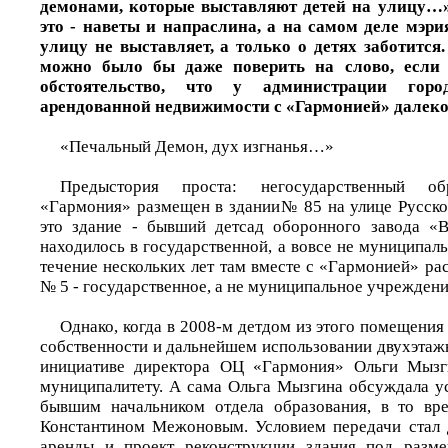
демонами, которые выставляют детей на улицу…»
это - наветы и напраслина, а на самом деле мэри
улицу не выставляет, а только о детях заботится
можно было бы даже поверить на слово, если
обстоятельство, что у администрации горо
арендованной недвижимости с «Гармонией» далек
«Печальный Демон, дух изгнанья…»
Предыстория проста: негосударственный об
«Гармония» размещен в здании№ 85 на улице Русской
это здание - бывший детсад оборонного завода «В
находилось в государственной, а вовсе не муниципаль
течение нескольких лет там вместе с «Гармонией» ра
№ 5 - государственное, а не муниципальное учреждени
Однако, когда в 2008-м детдом из этого помещения 
собственности и дальнейшем использовании двухэтажн
инициативе директора ОЦ «Гармония» Ольги Мызг
муниципалитету. А сама Ольга Мызгина обсуждала ус
бывшим начальником отдела образования, в то вр
Константином Межоновым. Условием передачи стал 
аренды и проект реконструкции здания под разм