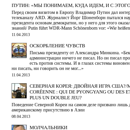
ПУТИН: «МЫ ПОНИМАЕМ, КУДА ИДЕМ, И С ЭТОГО
Перед своим визитом в Европу Владимир Путин дал инте
телеканалу ARD. Журналист Йорг Шоненборн пытался нау
президента основам демократии, но у него для этого оказа
знаний/ Putin führt WDR-Mann Schönenborn vor: «Wie heißen
11.04.2013
ОСКОРБЛЕНИЕ ЧУВСТВ
Письма президенту от Александра Минкина. «Бек
администрации ничего не писал. Но он писал про
есть против системы. И в глазах системы виновен
ни писать, ни говорить он не мог...»
11.04.2013
СЕВЕРНАЯ КОРЕЯ: ДВОЙНАЯ ИГРА США?/
CORÉENNE : QUI DE PYONGYANG OU DES ET
PLUS UN DOUBLE JEU?
Поведение Северной Кореи на самом деле призвано лишь 
американскому присутствию в Азии
08.04.2013
МОЛЧАЛЬНИКИ