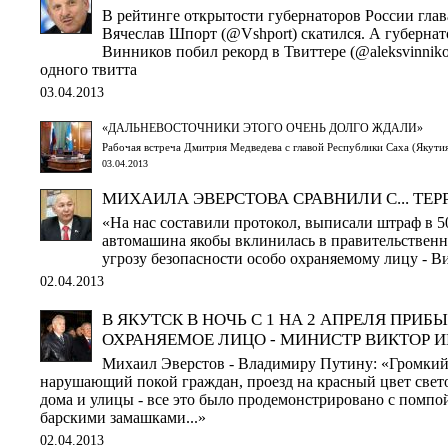
В рейтинге открытости губернаторов России глав
Вячеслав Шпорт (@Vshport) скатился. А губерна
Винников побил рекорд в Твиттере (@aleksvinniko
одного твитта
03.04.2013
«ДАЛЬНЕВОСТОЧНИКИ ЭТОГО ОЧЕНЬ ДОЛГО ЖДАЛИ»
Рабочая встреча Дмитрия Медведева с главой Республики Саха (Якут
03.04.2013
МИХАИЛА ЭВЕРСТОВА СРАВНИЛИ С... ТЕ
«На нас составили протокол, выписали штраф в 50
автомашина якобы вклинилась в правительственн
угрозу безопасности особо охраняемому лицу - 
02.04.2013
В ЯКУТСК В НОЧЬ С 1 НА 2 АПРЕЛЯ ПРИБ
ОХРАНЯЕМОЕ ЛИЦО - МИНИСТР ВИКТОР 
Михаил Эверстов - Владимиру Путину: «Громкий
нарушающий покой граждан, проезд на красный цвет свет
дома и улицы - все это было продемонстрировано с помпой
барскими замашками...»
02.04.2013