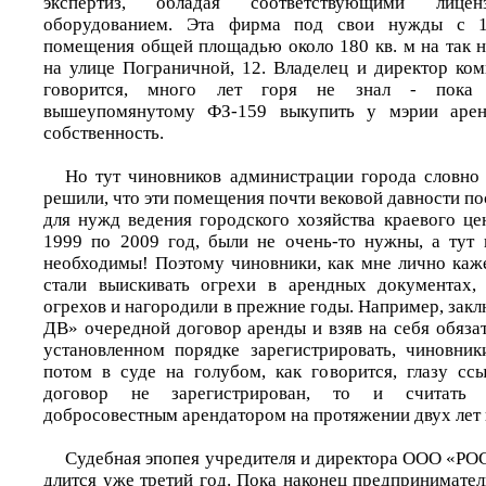
экспертиз, обладая соответствующими лице
оборудованием. Эта фирма под свои нужды с 1
помещения общей площадью около 180 кв. м на так 
на улице Пограничной, 12. Владелец и директор ком
говорится, много лет горя не знал - пока
вышеупомянутому ФЗ-159 выкупить у мэрии аре
собственность.
Но тут чиновников администрации города словно 
решили, что эти помещения почти вековой давности п
для нужд ведения городского хозяйства краевого цен
1999 по 2009 год, были не очень-то нужны, а тут
необходимы! Поэтому чиновники, как мне лично каже
стали выискивать огрехи в арендных документах,
огрехов и нагородили в прежние годы. Например, за
ДВ» очередной договор аренды и взяв на себя обязат
установленном порядке зарегистрировать, чиновник
потом в суде на голубом, как говорится, глазу ссы
договор не зарегистрирован, то и считат
добросовестным арендатором на протяжении двух лет
Судебная эпопея учредителя и директора ООО «Р
длится уже третий год. Пока наконец предпринимате