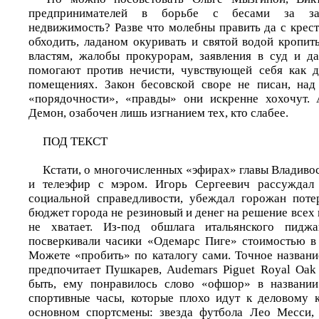
предпринимателей в борьбе с бесами за за
недвижимость? Разве что молебны править да с кре
обходить, ладаном окуривать и святой водой кропит
властям, жалобы прокурорам, заявления в суд и д
помогают против нечисти, чувствующей себя как 
помещениях. Закон бесовской своре не писан, над
«порядочности», «правды» они искренне хохочут. 
Демон, озабочен лишь изгнанием тех, кто слабее.
ПОД ТЕКСТ
Кстати, о многочисленных «эфирах» главы Владиво
и телеэфир с мэром. Игорь Сергеевич рассуждал 
социальной справедливости, убеждал горожан поте
бюджет города не резиновый и денег на решение всех
не хватает. Из-под обшлага итальянского пиджа
посверкивали часики «Одемарс Пиге» стоимостью в
Можете «пробить» по каталогу сами. Точное названи
предпочитает Пушкарев, Audemars Piguet Royal Oak
быть, ему понравилось слово «офшор» в названии
спортивные часы, которые плохо идут к деловому 
основном спортсмены: звезда футбола Лео Месси,