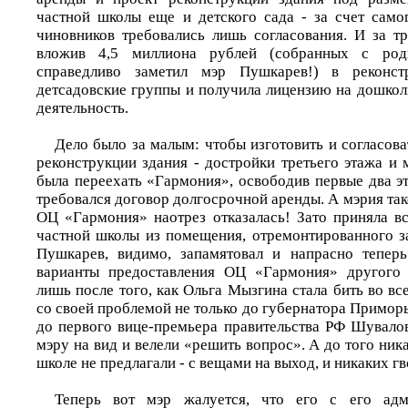
частной школы еще и детского сада - за счет сам
чиновников требовались лишь согласования. И за тр
вложив 4,5 миллиона рублей (собранных с роди
справедливо заметил мэр Пушкарев!) в реконст
детсадовские группы и получила лицензию на дошко
деятельность.
Дело было за малым: чтобы изготовить и согласов
реконструкции здания - достройки третьего этажа и
была переехать «Гармония», освободив первые два эт
требовался договор долгосрочной аренды. А мэрия так
ОЦ «Гармония» наотрез отказалась! Зато приняла в
частной школы из помещения, отремонтированного за
Пушкарев, видимо, запамятовал и напрасно теперь
варианты предоставления ОЦ «Гармония» другого
лишь после того, как Ольга Мызгина стала бить во вс
со своей проблемой не только до губернатора Примор
до первого вице-премьера правительства РФ Шувалов
мэру на вид и велели «решить вопрос». А до того ник
школе не предлагали - с вещами на выход, и никаких гв
Теперь вот мэр жалуется, что его с его адми