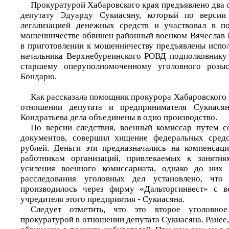
Прокуратурой Хабаровского края предъявлено два 
депутату Эдуарду Сукиасяну, который по версии 
легализацией денежных средств и участвовал в по
мошенничестве обвинен районный военком Вячеслав 
в приготовлении к мошенничеству предъявлены исп
начальника Верхнебуреинского РОВД подполковнику
старшему оперуполномоченному уголовного розыс
Бондарю.
Как рассказала помощник прокурора Хабаровского 
отношении депутата и предпринимателя Сукиасян
Кондратьева дела объединены в одно производство.
По версии следствия, военный комиссар путем с
документов, совершил хищение федеральных сред
рублей. Деньги эти предназначались на компенсац
работникам организаций, привлекаемых к занятия
усиления военного комиссариата, однако до них
расследования уголовных дел установлено, что 
производилось через фирму «Дальторгинвест» с 
учредителя этого предприятия - Сукиасяна.
Следует отметить, что это второе уголовное
прокуратурой в отношении депутата Сукиасяна. Ранее