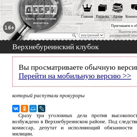
Главная
Разделы
Архив
Коммен
Приглашаем к о
Надоела рек
расширенный пои
Верхнебуреинский клубок
Вы просматриваете обычную версию
Перейти на мобильную версию >>
который распутали прокуроры
Сразу три уголовных дела против высокопост
возбуждено в Верхнебуреинском районе. Под следств
комиссар, депутат и исполняющий обязанности н
милиции.