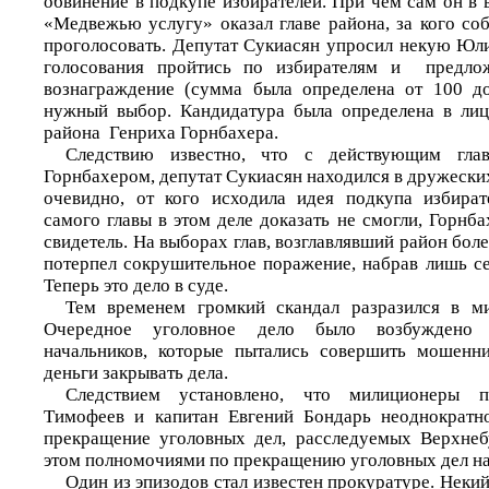
обвинение в подкупе избирателей. При чем сам он в 
«Медвежью услугу» оказал главе района, за кого со
проголосовать. Депутат Сукиасян упросил некую Юли
голосования пройтись по избирателям и предло
вознаграждение (сумма была определена от 100 до
нужный выбор. Кандидатура была определена в лиц
района Генриха Горнбахера.
Следствию известно, что с действующим гла
Горнбахером, депутат Сукиасян находился в дружеск
очевидно, от кого исходила идея подкупа избират
самого главы в этом деле доказать не смогли, Горнб
свидетель. На выборах глав, возглавлявший район боле
потерпел сокрушительное поражение, набрав лишь се
Теперь это дело в суде.
Тем временем громкий скандал разразился в ми
Очередное уголовное дело было возбуждено 
начальников, которые пытались совершить мошенни
деньги закрывать дела.
Следствием установлено, что милиционеры п
Тимофеев и капитан Евгений Бондарь неоднократно
прекращение уголовных дел, расследуемых Верхне
этом полномочиями по прекращению уголовных дел на
Один из эпизодов стал известен прокуратуре. Некий