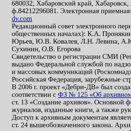
680032, Хабаровский край, Хабаровск, п
ф.84212296081. Электронная приемная
dv.com
Редакционный совет электронного пер
общественных началах): К.А. Проняки
Юрьев, Ю.В. Ковалев, Л.Н. Левина, А.
Сухинин, О.В. Егорова
Свидетельство о регистрации СМИ (Р
выдано Федеральной службой по надзо
и массовых коммуникаций (Роскомнадзо
Российская Федерация, зарубежные ст
В 2006 г. проект «Дебри-ДВ» был созда
соответствии с
ФЗ № 125 «Об архивном
ст. 13 «Создание архивов». Основной ф
журналов, изданные книги, а также ру
Доступ к архивным документам являетс
ст. 24 вышеобозначенного закона. Арх