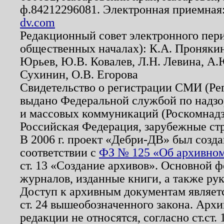
ф.84212296081. Электронная приемная
dv.com
Редакционный совет электронного пер
общественных началах): К.А. Проняки
Юрьев, Ю.В. Ковалев, Л.Н. Левина, А.
Сухинин, О.В. Егорова
Свидетельство о регистрации СМИ (Р
выдано Федеральной службой по надзо
и массовых коммуникаций (Роскомнадзо
Российская Федерация, зарубежные ст
В 2006 г. проект «Дебри-ДВ» был созда
соответствии с
ФЗ № 125 «Об архивном
ст. 13 «Создание архивов». Основной ф
журналов, изданные книги, а также ру
Доступ к архивным документам являетс
ст. 24 вышеобозначенного закона. Арх
редакции не относятся, согласно ст.ст. 