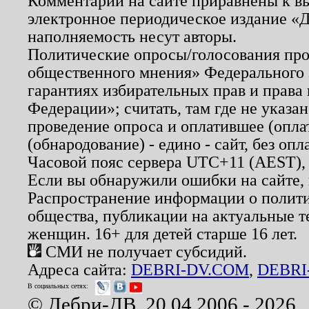
Комментарии на сайте приравнены к в
электронное периодическое издание «Д
наполняемость несут авторы.
Политические опросы/голосования пров
общественного мнения» Федерального з
гарантиях избирательных прав и права
Федерации»; считать, там где не указан
проведение опроса и оплатившее (опл
(обнародование) - едино - сайт, без опл
Часовой пояс сервера UTC+11 (AEST),
Если вы обнаружили ошибки на сайте,
Распространение информации о полити
общества, публикации на актуальные 
женщин. 16+ для детей старше 16 лет.
СМИ не получает субсидий.
Адреса сайта:
DEBRI-DV.COM
,
DEBRI
В социальных сетях:
© Дебри-ДВ, 20.04.2006 - 2026