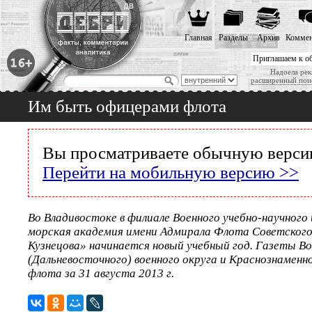
Главная
Разделы
Архив
Коммен
Приглашаем к о
Надоела рек
расширенный пои
Им быть офицерами флота
Вы просматриваете обычную версию
Перейти на мобильную версию >>
Во Владивостоке в филиале Военного учебно-научног
морская академия имени Адмирала Флота Советского
Кузнецова» начинается новый учебный год. Газеты В
(Дальневосточного) военного округа и Краснознаменн
флота за 31 августа 2013 г.